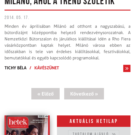
MILÁNÓ, AHOL A TREND SZÜLETIK
2014. 05. 17.
Minden év áprilisában Milánó ad otthont a nagyszabású, a
bútordizájnt középpontba helyező rendezvénysorozatnak. A
Nemzetközi Bútorszalon és járulékos kiállításai idén a Rho Fiera
vásárközpontban kaptak helyet. Milánó városa ebben az
időszakban is tele van érdekes kiállításokkal, fesztiválokkal,
bemutatókkal és egyéb kapcsolódó programokkal.
TICHY BÉLA
/
KÁVÉSZÜNET
« Előző
Következő »
Aktuális hetilap