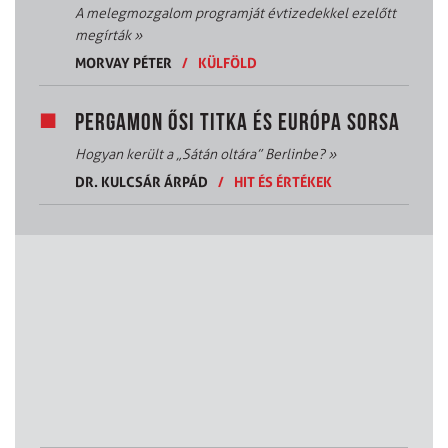
A melegmozgalom programját évtizedekkel ezelőtt
megírták
»
MORVAY PÉTER
/
KÜLFÖLD
PERGAMON ŐSI TITKA ÉS EURÓPA SORSA
Hogyan került a „Sátán oltára” Berlinbe?
»
DR. KULCSÁR ÁRPÁD
/
HIT ÉS ÉRTÉKEK