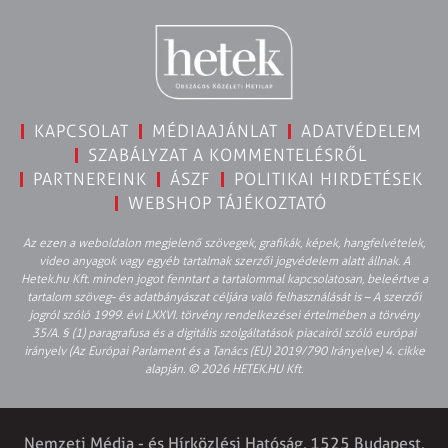
KAPCSOLAT
MÉDIAAJÁNLAT
ADATVÉDELEM
SZABÁLYZAT A KOMMENTELÉSRŐL
PARTNEREINK
ÁSZF
POLITIKAI HIRDETÉSEK
WEBSHOP TÁJÉKOZTATÓ
Az ezen a weboldalon megjelenő szövegek, grafikák, képek, hangfelvételek,
video anyagok vagy egyéb tartalmak szerzői jogvédelem alatt állnak. A
Hetek.hu Kft. minden jogot fenntart a tartalommal kapcsolatosan, beleértve a
tartalom szöveg- és adatbányászat céljára való felhasználását is – A szerzői
jogról szóló 1999. évi LXXVI. törvény rendelkezései értelmében a törvény
35/A. § (1) paragrafusa és a digitális szolgáltatások piacairól szóló európai
irányelv (Az Európai Parlament és a Tanács (EU) 2019/790 Irányelve) 4. cikke
alapján. © 2026 HETEK.HU Kft.
Nemzeti Média - és Hírközlési Hatóság, 1525 Budapest,