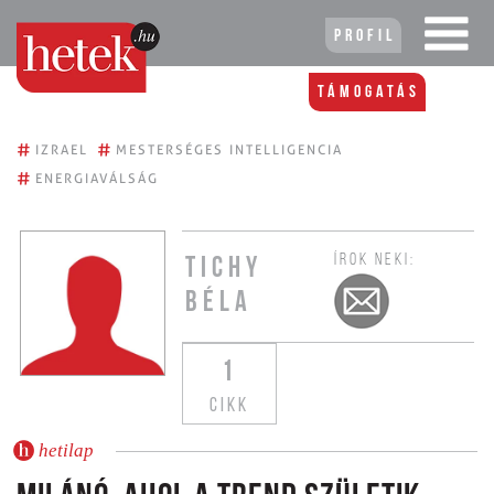
Profil
Támogatás
#
#
IZRAEL
MESTERSÉGES INTELLIGENCIA
#
ENERGIAVÁLSÁG
ÍROK NEKI:
TICHY
BÉLA
1
CIKK
hetilap