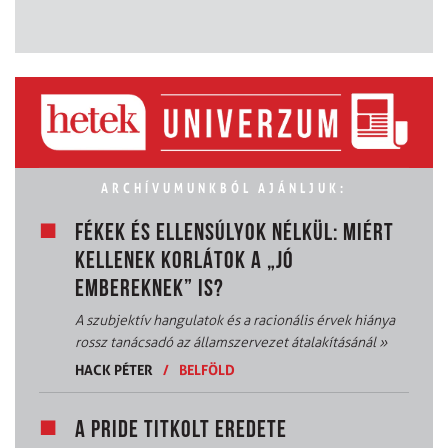
ARCHÍVUMUNKBÓL AJÁNLJUK:
FÉKEK ÉS ELLENSÚLYOK NÉLKÜL: MIÉRT
KELLENEK KORLÁTOK A „JÓ
EMBEREKNEK” IS?
A szubjektív hangulatok és a racionális érvek hiánya
rossz tanácsadó az államszervezet átalakításánál
»
HACK PÉTER
/
BELFÖLD
A PRIDE TITKOLT EREDETE