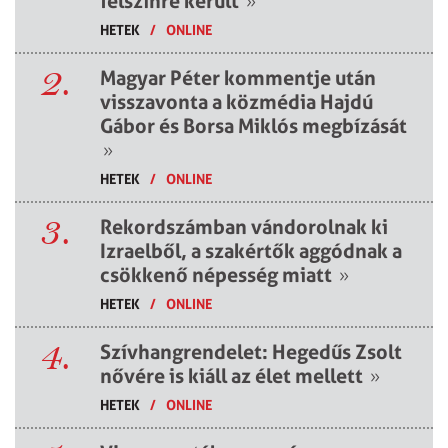
felszínre került
»
HETEK
/
ONLINE
2.
Magyar Péter kommentje után
visszavonta a közmédia Hajdú
Gábor és Borsa Miklós megbízását
»
HETEK
/
ONLINE
3.
Rekordszámban vándorolnak ki
Izraelből, a szakértők aggódnak a
csökkenő népesség miatt
»
HETEK
/
ONLINE
4.
Szívhangrendelet: Hegedűs Zsolt
nővére is kiáll az élet mellett
»
HETEK
/
ONLINE