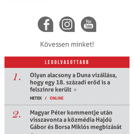
Kövessen minket!
LEGOLVASOTTABB
1.
Olyan alacsony a Duna vízállása,
hogy egy 18. századi erőd is a
felszínre került
»
HETEK
/
ONLINE
2.
Magyar Péter kommentje után
visszavonta a közmédia Hajdú
Gábor és Borsa Miklós megbízását
»