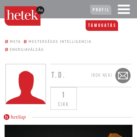
Profil
Támogatás
#
#
META
MESTERSÉGES INTELLIGENCIA
#
ENERGIAVÁLSÁG
T.D.
ÍROK NEKI:
1
CIKK
hetilap