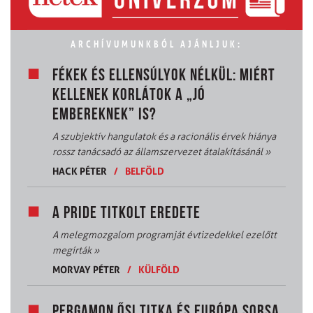
ARCHÍVUMUNKBÓL AJÁNLJUK:
FÉKEK ÉS ELLENSÚLYOK NÉLKÜL: MIÉRT
KELLENEK KORLÁTOK A „JÓ
EMBEREKNEK” IS?
A szubjektív hangulatok és a racionális érvek hiánya
rossz tanácsadó az államszervezet átalakításánál
»
HACK PÉTER
/
BELFÖLD
A PRIDE TITKOLT EREDETE
A melegmozgalom programját évtizedekkel ezelőtt
megírták
»
MORVAY PÉTER
/
KÜLFÖLD
PERGAMON ŐSI TITKA ÉS EURÓPA SORSA