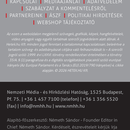
KAPCSOLAT
MÉDIAAJÁNLAT
ADATVÉDELEM
SZABÁLYZAT A KOMMENTELÉSRŐL
PARTNEREINK
ÁSZF
POLITIKAI HIRDETÉSEK
WEBSHOP TÁJÉKOZTATÓ
Az ezen a weboldalon megjelenő szövegek, grafikák, képek, hangfelvételek,
video anyagok vagy egyéb tartalmak szerzői jogvédelem alatt állnak. A
Hetek.hu Kft. minden jogot fenntart a tartalommal kapcsolatosan, beleértve a
tartalom szöveg- és adatbányászat céljára való felhasználását is – A szerzői
jogról szóló 1999. évi LXXVI. törvény rendelkezései értelmében a törvény
35/A. § (1) paragrafusa és a digitális szolgáltatások piacairól szóló európai
irányelv (Az Európai Parlament és a Tanács (EU) 2019/790 Irányelve) 4. cikke
alapján. © 2026 HETEK.HU Kft.
Nemzeti Média - és Hírközlési Hatóság, 1525 Budapest,
Pf. 75. | +36 1 457 7100 (telefon) | +36 1 356 5520
(fax) |
info@nmhh.hu
| www.nmhh.hu
Alapító-főszerkesztő: Németh Sándor - Founder Editor in
Chief: Németh Sándor. Kérdéseit, észrevételeit kérjük írja