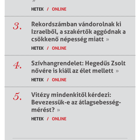
HETEK
/
ONLINE
3.
Rekordszámban vándorolnak ki
Izraelből, a szakértők aggódnak a
csökkenő népesség miatt
»
HETEK
/
ONLINE
4.
Szívhangrendelet: Hegedűs Zsolt
nővére is kiáll az élet mellett
»
HETEK
/
ONLINE
5.
Vitézy mindenkitől kérdezi:
Bevezessük-e az átlagsebesség-
mérést?
»
HETEK
/
ONLINE