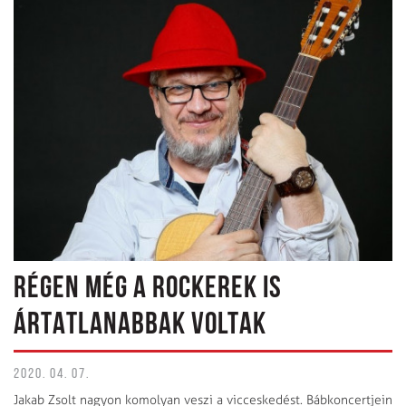
RÉGEN MÉG A ROCKEREK IS
ÁRTATLANABBAK VOLTAK
2020. 04. 07.
Jakab Zsolt nagyon komolyan veszi a vicceskedést. Bábkoncertjein