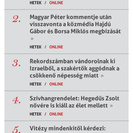
HETEK
/
ONLINE
2.
Magyar Péter kommentje után
visszavonta a közmédia Hajdú
Gábor és Borsa Miklós megbízását
»
HETEK
/
ONLINE
3.
Rekordszámban vándorolnak ki
Izraelből, a szakértők aggódnak a
csökkenő népesség miatt
»
HETEK
/
ONLINE
4.
Szívhangrendelet: Hegedűs Zsolt
nővére is kiáll az élet mellett
»
HETEK
/
ONLINE
5.
Vitézy mindenkitől kérdezi: