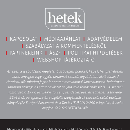
KAPCSOLAT
MÉDIAAJÁNLAT
ADATVÉDELEM
SZABÁLYZAT A KOMMENTELÉSRŐL
PARTNEREINK
ÁSZF
POLITIKAI HIRDETÉSEK
WEBSHOP TÁJÉKOZTATÓ
Az ezen a weboldalon megjelenő szövegek, grafikák, képek, hangfelvételek,
video anyagok vagy egyéb tartalmak szerzői jogvédelem alatt állnak. A
Hetek.hu Kft. minden jogot fenntart a tartalommal kapcsolatosan, beleértve a
tartalom szöveg- és adatbányászat céljára való felhasználását is – A szerzői
jogról szóló 1999. évi LXXVI. törvény rendelkezései értelmében a törvény
35/A. § (1) paragrafusa és a digitális szolgáltatások piacairól szóló európai
irányelv (Az Európai Parlament és a Tanács (EU) 2019/790 Irányelve) 4. cikke
alapján. © 2026 HETEK.HU Kft.
Nemzeti Média - és Hírközlési Hatóság, 1525 Budapest,