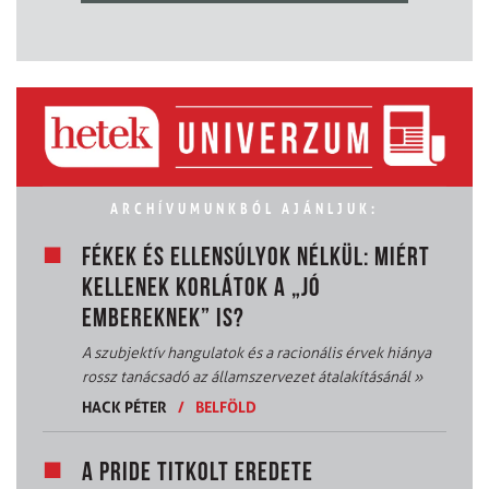
ARCHÍVUMUNKBÓL AJÁNLJUK:
FÉKEK ÉS ELLENSÚLYOK NÉLKÜL: MIÉRT
KELLENEK KORLÁTOK A „JÓ
EMBEREKNEK” IS?
A szubjektív hangulatok és a racionális érvek hiánya
rossz tanácsadó az államszervezet átalakításánál
»
HACK PÉTER
/
BELFÖLD
A PRIDE TITKOLT EREDETE