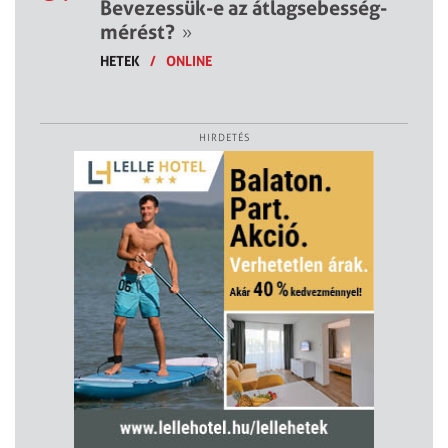
Bevezessük-e az átlagsebesség-
mérést?
»
HETEK
/
ONLINE
HIRDETÉS