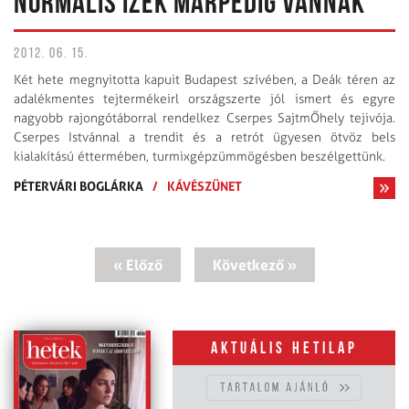
NORMÁLIS ÍZEK MÁRPEDIG VANNAK
2012. 06. 15.
Két hete megnyitotta kapuit Budapest szívében, a Deák téren az
adalékmentes tejtermékeirl országszerte jól ismert és egyre
nagyobb rajongótáborral rendelkez Cserpes SajtmŐhely tejivója.
Cserpes Istvánnal a trendit és a retrót ügyesen ötvöz bels
kialakítású éttermében, turmixgépzümmögésben beszélgettünk.
PÉTERVÁRI BOGLÁRKA
/
KÁVÉSZÜNET
« Előző
Következő »
Aktuális hetilap