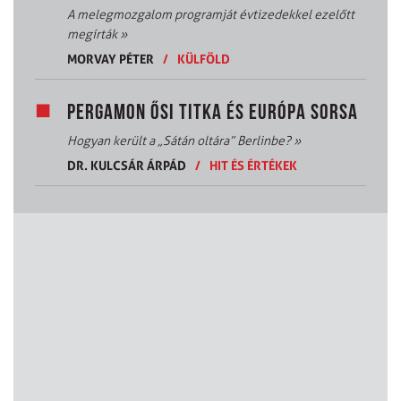
A melegmozgalom programját évtizedekkel ezelőtt
megírták
»
MORVAY PÉTER
/
KÜLFÖLD
PERGAMON ŐSI TITKA ÉS EURÓPA SORSA
Hogyan került a „Sátán oltára” Berlinbe?
»
DR. KULCSÁR ÁRPÁD
/
HIT ÉS ÉRTÉKEK