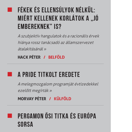
FÉKEK ÉS ELLENSÚLYOK NÉLKÜL:
MIÉRT KELLENEK KORLÁTOK A „JÓ
EMBEREKNEK” IS?
A szubjektív hangulatok és a racionális érvek
hiánya rossz tanácsadó az államszervezet
átalakításánál
»
HACK PÉTER
/
BELFÖLD
A PRIDE TITKOLT EREDETE
A melegmozgalom programját évtizedekkel
ezelőtt megírták
»
MORVAY PÉTER
/
KÜLFÖLD
PERGAMON ŐSI TITKA ÉS EURÓPA
SORSA