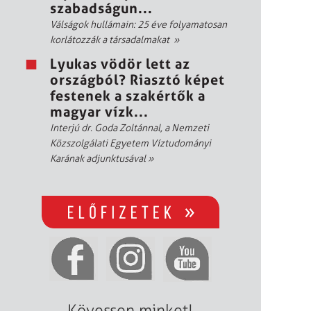
szabadságun...
Válságok hullámain: 25 éve folyamatosan
korlátozzák a társadalmakat
»
Lyukas vödör lett az
országból? Riasztó képet
festenek a szakértők a
magyar vízk...
Interjú dr. Goda Zoltánnal, a Nemzeti
Közszolgálati Egyetem Víztudományi
Karának adjunktusával
»
Kövessen minket!