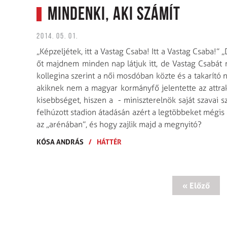
Mindenki, aki számít
2014. 05. 01.
„Képzeljétek, itt a Vastag Csaba! Itt a Vastag Csaba!” 
őt majdnem minden nap látjuk itt, de Vastag Csabát
kollegina szerint a női mosdóban közte és a takarító n
akiknek nem a magyar kormányfő jelentette az attrakc
kisebbséget, hiszen a - miniszterelnök saját szavai s
felhúzott stadion átadásán azért a legtöbbeket mégis a
az „arénában”, és hogy zajlik majd a megnyitó?
KÓSA ANDRÁS
/
HÁTTÉR
« Előző