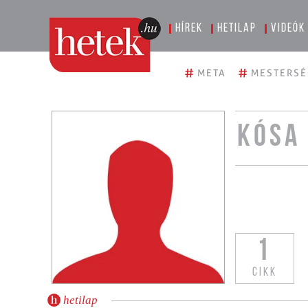
Hírek
Hetilap
Videók
#
#
META
MESTERSÉ
KÓSA
1
CIKK
hetilap