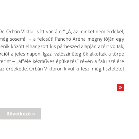
„De Orbán Viktor is itt van ám!” „Á, az minket nem érdekel,
 még sosem!” – a felcsúti Pancho Aréna megnyitóján egy
énik között elhangzott kis párbeszéd alapján azért voltak,
iót a jeles napon. Igaz, valószínűleg ők alkották a törpe
zerint – „afféle kézműves építkezés” révén a falu szélére
z érdekelte: Orbán Viktoron kívül ki teszi még tiszteletét
Következő »