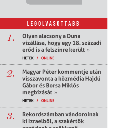
LEGOLVASOTTABB
1.
Olyan alacsony a Duna
vízállása, hogy egy 18. századi
erőd is a felszínre került
»
HETEK
/
ONLINE
2.
Magyar Péter kommentje után
visszavonta a közmédia Hajdú
Gábor és Borsa Miklós
megbízását
»
HETEK
/
ONLINE
3.
Rekordszámban vándorolnak
ki Izraelből, a szakértők
aggódnak a csökkenő