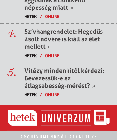
népesség miatt
»
HETEK
/
ONLINE
4.
Szívhangrendelet: Hegedűs
Zsolt nővére is kiáll az élet
mellett
»
HETEK
/
ONLINE
5.
Vitézy mindenkitől kérdezi:
Bevezessük-e az
átlagsebesség-mérést?
»
HETEK
/
ONLINE
ARCHÍVUMUNKBÓL AJÁNLJUK: