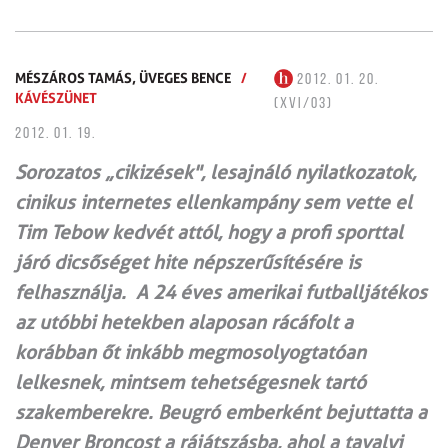
MÉSZÁROS TAMÁS,
ÜVEGES BENCE
/
2012. 01. 20.
KÁVÉSZÜNET
(XVI/03)
2012. 01. 19.
Sorozatos „cikizések", lesajnáló nyilatkozatok,
cinikus internetes ellenkampány sem vette el
Tim Tebow kedvét attól, hogy a profi sporttal
járó dicsőséget hite népszerűsítésére is
felhasználja. A 24 éves amerikai futballjátékos
az utóbbi hetekben alaposan rácáfolt a
korábban őt inkább megmosolyogtatóan
lelkesnek, mintsem tehetségesnek tartó
szakemberekre. Beugró emberként bejuttatta a
Denver Broncost a rájátszásba, ahol a tavalyi