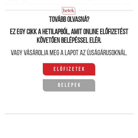
Tim ettől függetlenül az egyik leg­ígéretesebb irányító:
tipikus őserő, győztes típus, ide pedig ez kell.
Tovább olvasná?
Ez egy cikk a hetilapból, amit online előfizetést
követően belépéssel elér.
Vagy vásárolja meg a lapot az újságárusoknál.
Előfizetek
Belépek