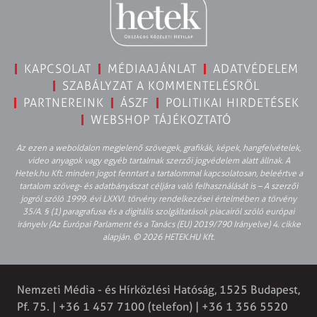
KAPCSOLAT
MÉDIAAJÁNLAT
ADATVÉDELEM
SZABÁLYZAT A KOMMENTELÉSRŐL
PARTNEREINK
ÁSZF
POLITIKAI HIRDETÉSEK
WEBSHOP TÁJÉKOZTATÓ
Az ezen a weboldalon megjelenő szövegek, grafikák, képek, hangfelvételek,
video anyagok vagy egyéb tartalmak szerzői jogvédelem alatt állnak. A
Hetek.hu Kft. minden jogot fenntart a tartalommal kapcsolatosan, beleértve a
tartalom szöveg- és adatbányászat céljára való felhasználását is – A szerzői
jogról szóló 1999. évi LXXVI. törvény rendelkezései értelmében a törvény
35/A. § (1) paragrafusa és a digitális szolgáltatások piacairól szóló európai
irányelv (Az Európai Parlament és a Tanács (EU) 2019/790 Irányelve) 4. cikke
alapján. © 2026 HETEK.HU Kft.
Nemzeti Média - és Hírközlési Hatóság, 1525 Budapest,
Pf. 75. | +36 1 457 7100 (telefon) | +36 1 356 5520