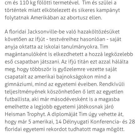
cm és 110 kg fölötti termetével. Tim és szülei a
történtek miatt elkötelezett és sikeres kampányt
folytatnak Amerikában az abortusz ellen.
A floridai Jacksonville-be való hazaköltözésüket
követően az ifjút - testvéreihez hasonlóan - saját
anyja oktatta az iskolai tanulmányokra. Tim
magántanulóként is elkezdhetett a hozzá legközelebb
eső csapatban játszani. Az ifjú titán ezt azzal hálálta
meg, hogy többször is győzelemre vezette saját
csapatait az amerikai bajnokságokon mind a
gimnáziumi, mind az egyetemi éveiben. Rendkívüli
teljesítményének köszönhetően ő lett az egyetlen
futballista, aki már másodévesként is a magasba
emelhette a legjobb egyetemi játékosnak járó
Heisman Trophyt. A diplomáját Tim úgy vehette át,
hogy már 5 amerikai, 14 Délnyugati Konferencia- és 28
floridai egyetemi rekordot tudhatott maga mögött.