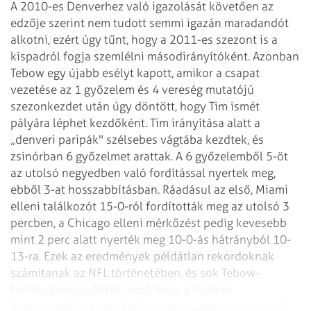
A 2010-es Denverhez való igazolását követően az
edzője szerint nem tudott semmi igazán maradandót
alkotni, ezért úgy tűnt, hogy a 2011-es szezont is a
kispadról fogja szemlélni másodirányítóként. Azonban
Tebow egy újabb esélyt kapott, amikor a csapat
vezetése az 1 győzelem és 4 vereség mutatójú
szezonkezdet után úgy döntött, hogy Tim ismét
pályára léphet kezdőként. Tim irányítása alatt a
„denveri paripák" szélsebes vágtába kezdtek, és
zsinórban 6 győzelmet arattak. A 6 győzelemből 5-öt
az utolsó negyedben való fordítással nyertek meg,
ebből 3-at hosszabbításban. Ráadásul az első, Miami
elleni találkozót 15-0-ról fordították meg az utolsó 3
percben, a Chicago elleni mérkőzést pedig kevesebb
mint 2 perc alatt nyerték meg 10-0-ás hátrányból 10-
13-ra. Ezek az eredmények példátlan rekordoknak
számítanak az NFL történetében, és sok Tebow-
kritikust meggyőztek arról, hogy a ligában
leggyengébb passzolási hatékonysággal rendelkező