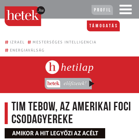
Profil
Támogatás
#
#
IZRAEL
MESTERSÉGES INTELLIGENCIA
#
ENERGIAVÁLSÁG
hetilap
Tim Tebow, az amerikai foci
csodagyereke
AMIKOR A HIT LEGYŐZI AZ ACÉLT