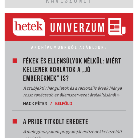
KÁVÉSZÜNET
ARCHÍVUMUNKBÓL AJÁNLJUK:
FÉKEK ÉS ELLENSÚLYOK NÉLKÜL: MIÉRT
KELLENEK KORLÁTOK A „JÓ
EMBEREKNEK” IS?
A szubjektív hangulatok és a racionális érvek hiánya
rossz tanácsadó az államszervezet átalakításánál
»
HACK PÉTER
/
BELFÖLD
A PRIDE TITKOLT EREDETE
A melegmozgalom programját évtizedekkel ezelőtt