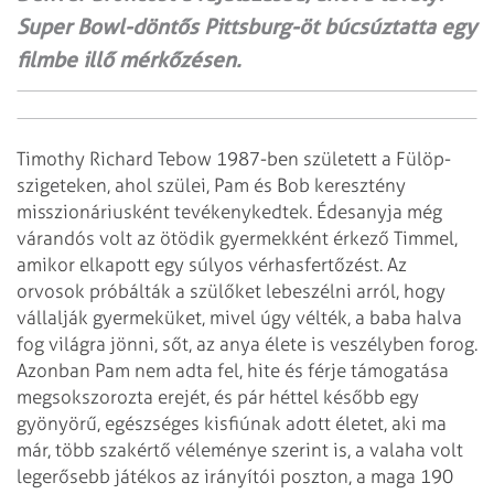
Super Bowl-döntős Pittsburg-öt búcsúztatta egy
filmbe illő mérkőzésen.
Timothy Richard Tebow 1987-ben született a Fülöp-
szigeteken, ahol szülei, Pam és Bob keresztény
misszionáriusként tevékenykedtek. Édesanyja még
várandós volt az ötödik gyermekként érkező Timmel,
amikor elkapott egy súlyos vérhasfertőzést. Az
orvosok próbálták a szülőket lebeszélni arról, hogy
vállalják gyermeküket, mivel úgy vélték, a baba halva
fog világra jönni, sőt, az anya élete is veszélyben forog.
Azonban Pam nem adta fel, hite és férje támogatása
megsokszorozta erejét, és pár héttel később egy
gyönyörű, egészséges kisfiúnak adott életet, aki ma
már, több szakértő véleménye szerint is, a valaha volt
legerősebb játékos az irányítói poszton, a maga 190