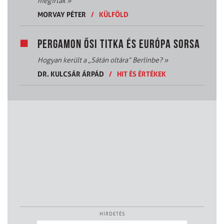
megírták
»
MORVAY PÉTER
/
KÜLFÖLD
PERGAMON ŐSI TITKA ÉS EURÓPA SORSA
Hogyan került a „Sátán oltára” Berlinbe?
»
DR. KULCSÁR ÁRPÁD
/
HIT ÉS ÉRTÉKEK
HIRDETÉS