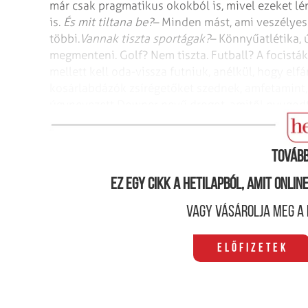
már csak pragmatikus okokból is, mivel
ezeket lén
is.
És mit tiltana be?
– Minden mást, ami veszélyes 
többi.
Vannak tiszta sportágak?
– Könnyűatlétika, 
megmenteni. Golf? Nem tiszta. Futball? A focistá
mellett kell oda-vissza futniuk, anélkül, hogy elf
kosárlabdázók zsírégetőket szednek, amfetamint,
úgynevezett Downer nevű drogot, amitől
nyugodt
komolyan vette a vizsgálatot végzőket?
– Nem, k
Tovább
Ez egy cikk a hetilapból, amit onli
Vagy vásárolja meg a 
Előfizetek