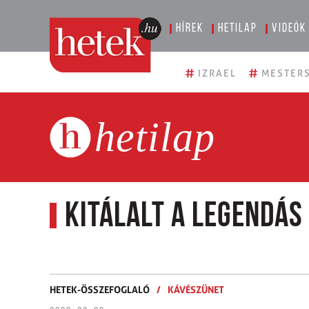
Hírek
Hetilap
Videók
#
#
IZRAEL
MESTERS
hetilap
Kitálalt a legendás
HETEK-ÖSSZEFOGLALÓ
/
KÁVÉSZÜNET