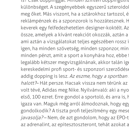
is? Csak doppinggal.
Minden szinten doppingolna
különbséget. A szegényebbek egyszerű
szteroido
meg őket. Más
viszont, ha a sztárokhoz tartozol, 
reklámpénzek és a szponzorok is hozzátesznek. H
keverek egy felfedezhetetlen designer-koktélt. Az
össze, amelyek a kívánt reakciót okozzák,
aztán a
ami aztán a
vizsgálatokat teljes egészében rossz 
igen, ha minden szövetség, minden szponzor, mi
minden pénzt, amit a sport a konyhára hoz, ebbe
legalább kétszer megvizsgálnának,
akkor talán ige
kereskedelmi
profi sport- és szponzori szerződé
addig dopping is lesz.
Az eszme, hogy a sportban 
halott?
– Hát persze. Hacsak vissza nem térünk az
volt tévé, Adidas meg Nike. Nyilvánvaló: aki a ny
első, 100 ezret. Erre gondol a
sportoló, és arra is
igaza van.
Maguk még arról álmodoznak, hogy egy
gondolkodik? A tiszta profi teljesítmény egy mes
javasolja?
– Nem, de azt gondolom, hogy az EPO-t,
az adrenalint, az epitesztoszteront, tehát azokat 