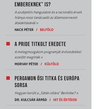
EMBEREKNEK” IS?
A szubjektív hangulatok és a racionális érvek
hiánya rossz tanácsadó az államszervezet
átalakításánál
»
HACK PÉTER
/
BELFÖLD
A PRIDE TITKOLT EREDETE
A melegmozgalom programját évtizedekkel
ezelőtt megírták
»
MORVAY PÉTER
/
KÜLFÖLD
PERGAMON ŐSI TITKA ÉS EURÓPA
SORSA
Hogyan került a „Sátán oltára” Berlinbe?
»
DR. KULCSÁR ÁRPÁD
/
HIT ÉS ÉRTÉKEK