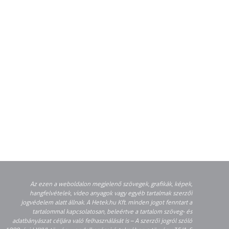
Az ezen a weboldalon megjelenő szövegek, grafikák, képek,
hangfelvételek, video anyagok vagy egyéb tartalmak szerzői
jogvédelem alatt állnak. A Hetek.hu Kft. minden jogot fenntart a
tartalommal kapcsolatosan, beleértve a tartalom szöveg- és
adatbányászat céljára való felhasználását is – A szerzői jogról szóló