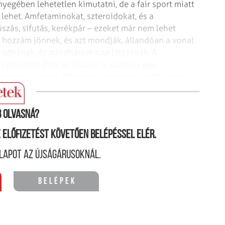
yegében lehetetlen kimutatni, de a fair sport miatt
lehet. Amfetaminokat, szteroidokat, és a
úszás, sífutás, kerékpár – ezeket már nem lehet
k hozzám jönnek, és azt mondják,
állandóan a vonal
áradnának,
és mindhárom nap játszanak. A
ephedrint. Még az íjászok is szednek egy
 marad a kezük. Mindenki doppingol.
Volt, hogy
inevettük őket. Ma persze már a nyomozók nevetnek.
 olvasná?
ne előfizetést követően belépéssel elér.
lapot az újságárusoknál.
Belépek