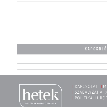
KAPCSOL
KAPCSOLAT
M
SZABÁLYZAT A 
POLITIKAI HIRD