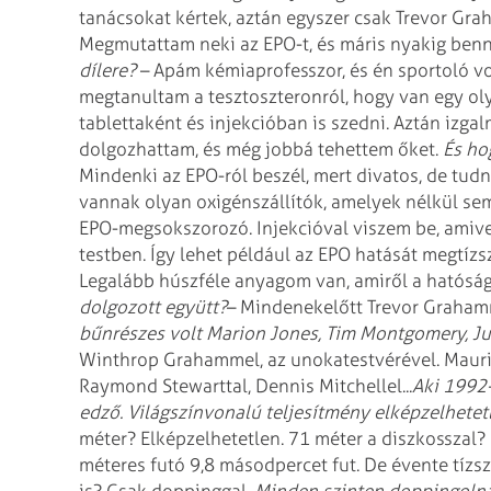
tanácsokat kértek, aztán egyszer csak Trevor Gr
Megmutattam neki az EPO-t, és máris nyakig ben
dílere?
– Apám kémiaprofesszor, és én sportoló vo
megtanultam a tesztoszteronról, hogy van egy ol
tablettaként és injekcióban is szedni. Aztán izga
dolgozhattam, és még jobbá tehettem őket.
És ho
Mindenki az EPO-ról beszél, mert divatos, de tudni
vannak olyan oxigénszállítók,
amelyek nélkül sem
EPO-megsokszorozó. Injekcióval viszem be, amive
testben. Így lehet például az EPO hatását megtízs
Legalább húszféle anyagom van, amiről a hatóság
dolgozott együtt?
– Mindenekelőtt Trevor Graham
bűnrészes volt Marion Jones,
Tim Montgomery, Ju
Winthrop Grahammel, az unokatestvérével. Mauri
Raymond Stewarttal, Dennis Mitchellel...
Aki 1992
edző. Világszínvonalú
teljesítmény elképzelhetet
méter? Elképzelhetetlen. 71 méter a
diszkosszal? 
méteres futó 9,8
másodpercet fut. De évente tízsz