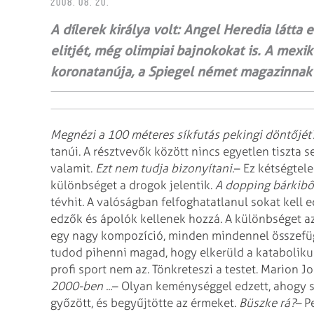
2008. 08. 20.
A dílerek királya volt: Angel Heredia látta
elitjét, még olimpiai bajnokokat is. A mexi
koronatanúja, a Spiegel német magazinnak a
Megnézi a 100 méteres síkfutás pekingi döntőjét
tanúi. A résztvevők között
nincs egyetlen tiszta 
valamit.
Ezt nem tudja bizonyítani.
– Ez kétségtele
különbséget a
drogok jelentik.
A dopping bárkiből
tévhit. A valóságban felfoghatatlanul sokat kell
ed
edzők és ápolók kellenek
hozzá. A különbséget az
egy nagy
kompozíció, minden mindennel összefügg
tudod pihenni magad, hogy elkerüld a katabolikus
profi sport nem az. Tönkreteszi a testet.
Marion Jon
2000-ben ...
– Olyan keménységgel edzett, ahogy s
győzött, és begyűjtötte az érmeket.
Büszke rá?
– P