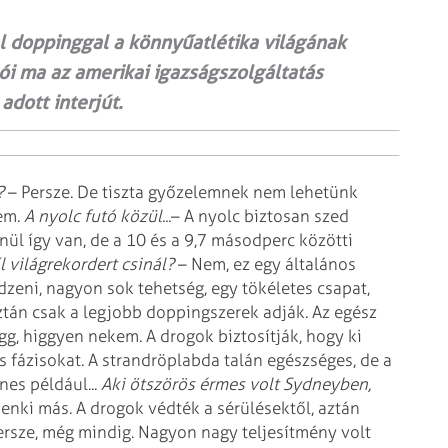
 el doppinggal a könnyűatlétika világának
kói ma az amerikai igazságszolgáltatás
dott interjút.
?
– Persze. De tiszta győzelemnek nem lehetünk
sem.
A nyolc futó közül...
– A nyolc biztosan szed
nül így van, de a 10 és a 9,7 másodperc közötti
 világrekordert csinál?
– Nem, ez egy általános
zeni, nagyon sok tehetség, egy tökéletes csapat,
tán csak a legjobb doppingszerek adják. Az egész
, higgyen nekem. A drogok biztosítják,
hogy ki
 fázisokat. A
strandröplabda talán egészséges, de a
es például...
Aki ötszörös érmes volt Sydneyben,
enki más. A drogok védték a sérülésektől,
aztán
ersze, még mindig. Nagyon nagy teljesítmény volt