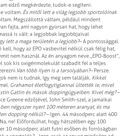
aham edző megkérdezte, tudok-e
segíteni.
ne voltam.
És mitől lett a világ legjobb sportolóinak
ltam. Megszállottá váltam, például
mindent
yan fajta, ami nagyon
gyorsan hat, hogy lehet
lmassá
is vált: a legjobbak legjobbjaival
gy lett a maga területén a legjobb?
– A pontossággal.
 kell,
hogy az EPO vasbevitel nélkül csak félig hat,
mit nem használ. Az én anyagom neve „EPO-Boost”,
l sok kis oxigénmolekulát
szabadít fel a teljes
zerezni.
Van több ilyen is a tarsolyában?
– Persze.
ok nem is tudnak,
így meg sem találják.
Kikkel
mel.
Grahamot életfogytiglannal ültették le, mivel
stin Gatlin és mások doppingügyeiben. Kivel még?
–
ce Greene edzőjével, John
Smith-szel, a jamaikai
-ben négyszer nyert 100 méteren aranyat, és ma
len dopping nélkül?
– Igen. 44 másodperc alatt 400
Na, ne! Előfordulhat, hogy hátszélben egy 100
er 10 másodperc alatt futni esőben és
forróságban