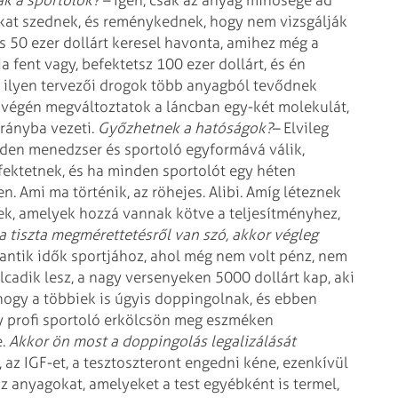
k a sportolók?
– Igen, csak az anyag minősége ad
kat szednek, és reménykednek, hogy nem vizsgálják
és 50 ezer dollárt keresel havonta, amihez
még a
a fent vagy, befektetsz 100
ezer dollárt, és én
 ilyen
tervezői drogok több anyagból tevődnek
 végén megváltoztatok a láncban egy-két molekulát,
irányba vezeti.
Győzhetnek a hatóságok?
– Elvileg
nden menedzser és
sportoló egyformává válik,
fektetnek, és ha minden sportolót egy héten
n. Ami ma történik, az röhejes. Alibi. Amíg léteznek
sek, amelyek hozzá vannak kötve a
teljesítményhez,
a tiszta megmérettetésről van szó, akkor végleg
 antik idők sportjához, ahol még
nem volt pénz, nem
olcadik
lesz, a nagy versenyeken 5000 dollárt kap, aki
, hogy a többiek is úgyis doppingolnak, és ebben
 profi sportoló erkölcsön meg eszméken
e.
Akkor ön most a doppingolás legalizálását
 az IGF-et, a tesztoszteront engedni
kéne, ezenkívül
az anyagokat,
amelyeket a test egyébként is termel,