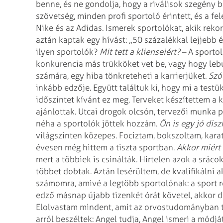
benne, és ne gondolja,
hogy a riválisok szegény 
szövetség,
minden profi sportoló érintett, és a f
Nike és az Adidas. Ismerek sportolókat, akik reko
aztán kaptak egy hívást: „50
százalékkal lejjebb é
ilyen
sportolók?
Mit tett a klienseiért?
– A sporto
konkurencia más
trükköket vet be, vagy hogy leb
számára, egy hiba tönkreteheti a karrierjüket.
Szó
inkább edzője. Együtt találtuk ki, hogy mi a testü
időszintet kívánt ez meg. Terveket készítettem
a k
ajánlottak. Utcai drogok
olcsón, tervezői munka pá
néha a sportolók jöttek hozzám.
Ön is egy jó disz
világszinten közepes. Fociztam, bokszoltam,
karat
évesen még hittem a
tiszta sportban.
Akkor miért
mert a többiek is csinálták. Hirtelen azok a
srácok
többet dobtak. Aztán
lesérültem, de kvalifikálni 
számomra, amivé a legtöbb sportolónak: a sport 
edző másnap újabb tizenkét órát követel, akkor 
Elolvastam mindent, amit az orvostudományban
t
arról beszéltek: Angel tudja,
Angel ismeri a módját