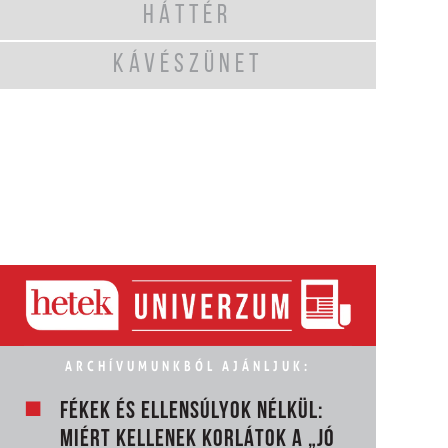
HÁTTÉR
KÁVÉSZÜNET
ARCHÍVUMUNKBÓL AJÁNLJUK:
FÉKEK ÉS ELLENSÚLYOK NÉLKÜL:
MIÉRT KELLENEK KORLÁTOK A „JÓ