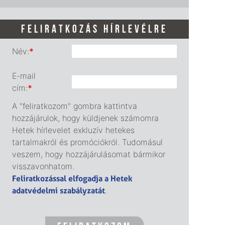
FELIRATKOZÁS HÍRLEVÉLRE
Név:
*
E-mail
cím:
*
A "feliratkozom" gombra kattintva
hozzájárulok, hogy küldjenek számomra
Hetek hírlevelet exkluzív hetekes
tartalmakról és promóciókról. Tudomásul
veszem, hogy hozzájárulásomat bármikor
visszavonhatom.
Feliratkozással elfogadja a Hetek
adatvédelmi szabályzatát
.