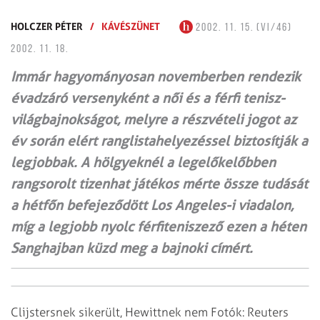
HOLCZER PÉTER
/
KÁVÉSZÜNET
2002. 11. 15. (VI/46)
2002. 11. 18.
Immár hagyományosan novemberben rendezik
évadzáró versenyként a női és a férfi tenisz-
világbajnokságot, melyre a részvételi jogot az
év során elért ranglistahelyezéssel biztosítják a
legjobbak. A hölgyeknél a legelőkelőbben
rangsorolt tizenhat játékos mérte össze tudását
a hétfőn befejeződött Los Angeles-i viadalon,
míg a legjobb nyolc férfiteniszező ezen a héten
Sanghajban küzd meg a bajnoki címért.
Clijstersnek sikerült, Hewittnek nem Fotók: Reuters