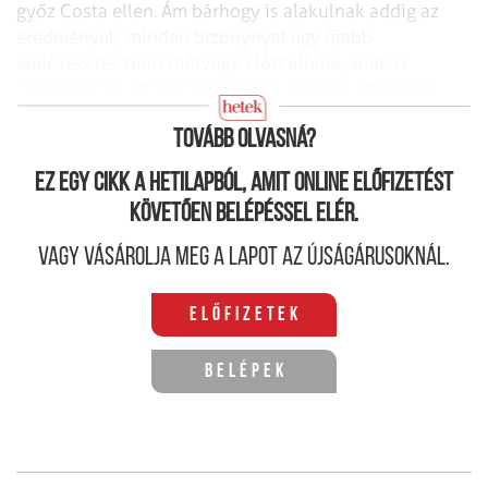
győz Costa ellen. Ám bárhogy is alakulnak addig az
eredmények, minden bizonynyal egy újabb
emlékezetes teniszhétvége előtt állunk, amit az
Eurosport jóvoltából reggelente élő közvetítésben
élvezhetünk.
Tovább olvasná?
Ez egy cikk a hetilapból, amit online előfizetést
követően belépéssel elér.
Vagy vásárolja meg a lapot az újságárusoknál.
Előfizetek
Belépek