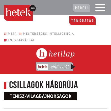
Profil
Támogatás
#
#
META
MESTERSÉGES INTELLIGENCIA
#
ENERGIAVÁLSÁG
hetilap
Csillagok háborúja
TENISZ-VILÁGBAJNOKSÁGOK