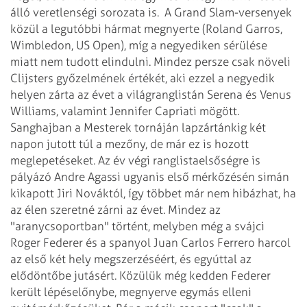
álló veretlenségi sorozata is.
A Grand Slam-versenyek
közül a legutóbbi hármat megnyerte (Roland Garros,
Wimbledon, US Open), míg a negyediken sérülése
miatt nem tudott elindulni. Mindez persze csak növeli
Clijsters győzelmének értékét, aki ezzel a negyedik
helyen zárta az évet a világranglistán Serena és Venus
Williams, valamint Jennifer Capriati mögött.
Sanghajban a Mesterek tornáján lapzártánkig két
napon jutott túl a mezőny, de már ez is hozott
meglepetéseket. Az év végi ranglistaelsőségre is
pályázó Andre Agassi ugyanis első mérkőzésén simán
kikapott Jiri Nováktól, így többet már nem hibázhat, ha
az élen szeretné zárni az évet. Mindez az
"aranycsoportban" történt, melyben még a svájci
Roger Federer és a spanyol Juan Carlos Ferrero harcol
az első két hely megszerzéséért, és egyúttal az
elődöntőbe jutásért. Közülük még kedden Federer
került lépéselőnybe, megnyerve egymás elleni