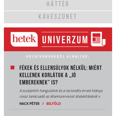
HÁTTÉR
KÁVÉSZÜNET
ARCHÍVUMUNKBÓL AJÁNLJUK:
FÉKEK ÉS ELLENSÚLYOK NÉLKÜL: MIÉRT
KELLENEK KORLÁTOK A „JÓ
EMBEREKNEK” IS?
A szubjektív hangulatok és a racionális érvek hiánya
rossz tanácsadó az államszervezet átalakításánál
»
HACK PÉTER
/
BELFÖLD