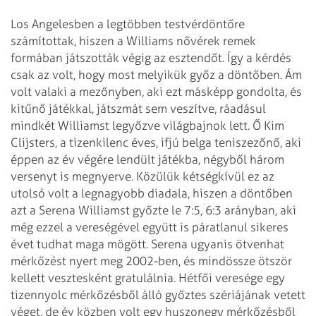
Los Angelesben a legtöbben testvérdöntőre
számítottak, hiszen a Williams nővérek remek
formában játszották végig az esztendőt. Így a kérdés
csak az volt, hogy most melyikük győz a döntőben. Ám
volt valaki a mezőnyben, aki ezt másképp gondolta, és
kitűnő játékkal, játszmát sem veszítve, ráadásul
mindkét Williamst legyőzve világbajnok lett. Ő Kim
Clijsters, a tizenkilenc éves, ifjú belga teniszezőnő, aki
éppen az év végére lendült játékba, négyből három
versenyt is megnyerve. Közülük kétségkívül ez az
utolsó volt a legnagyobb diadala, hiszen a döntőben
azt a Serena Williamst győzte le 7:5, 6:3 arányban, aki
még ezzel a vereségével együtt is páratlanul sikeres
évet tudhat maga mögött. Serena ugyanis ötvenhat
mérkőzést nyert meg 2002-ben, és mindössze ötször
kellett vesztesként gratulálnia. Hétfői veresége egy
tizennyolc mérkőzésből álló győztes szériájának vetett
véget, de év közben volt egy huszonegy mérkőzésből