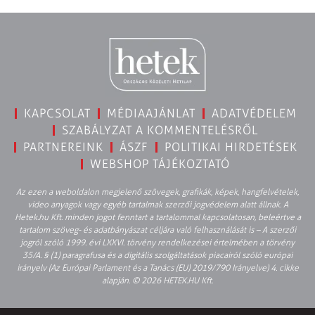
KAPCSOLAT
MÉDIAAJÁNLAT
ADATVÉDELEM
SZABÁLYZAT A KOMMENTELÉSRŐL
PARTNEREINK
ÁSZF
POLITIKAI HIRDETÉSEK
WEBSHOP TÁJÉKOZTATÓ
Az ezen a weboldalon megjelenő szövegek, grafikák, képek, hangfelvételek,
video anyagok vagy egyéb tartalmak szerzői jogvédelem alatt állnak. A
Hetek.hu Kft. minden jogot fenntart a tartalommal kapcsolatosan, beleértve a
tartalom szöveg- és adatbányászat céljára való felhasználását is – A szerzői
jogról szóló 1999. évi LXXVI. törvény rendelkezései értelmében a törvény
35/A. § (1) paragrafusa és a digitális szolgáltatások piacairól szóló európai
irányelv (Az Európai Parlament és a Tanács (EU) 2019/790 Irányelve) 4. cikke
alapján. © 2026 HETEK.HU Kft.