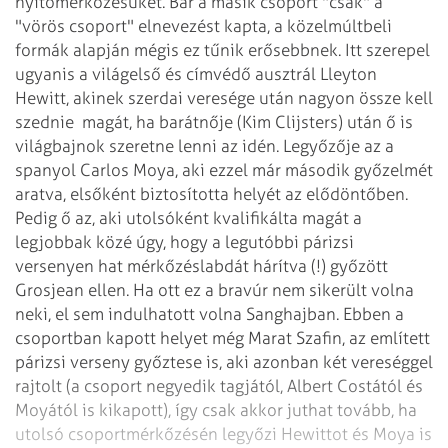
nyitómérkőzésüket. Bár a másik csoport "csak" a
"vörös csoport" elnevezést kapta, a közelmúltbeli
formák alapján mégis ez tűnik erősebbnek. Itt szerepel
ugyanis a világelső és címvédő ausztrál Lleyton
Hewitt, akinek szerdai veresége után nagyon össze kell
szednie
magát, ha barátnője (Kim Clijsters) után ő is
világbajnok szeretne lenni az idén. Legyőzője az a
spanyol Carlos Moya, aki ezzel már második győzelmét
aratva, elsőként biztosította helyét az elődöntőben.
Pedig ő az, aki utolsóként kvalifikálta magát a
legjobbak közé úgy, hogy a legutóbbi párizsi
versenyen hat mérkőzéslabdát hárítva (!) győzött
Grosjean ellen. Ha ott ez a bravúr nem sikerült volna
neki, el sem indulhatott volna Sanghajban. Ebben a
csoportban kapott helyet még Marat Szafin, az említett
párizsi verseny győztese is, aki azonban két vereséggel
rajtolt (a csoport negyedik tagjától, Albert Costától és
Moyától is kikapott), így csak akkor juthat tovább, ha
utolsó csoportmérkőzésén legyőzi Hewittot és Moya is