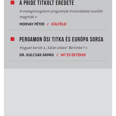
A PRIDE TITKOLT EREDETE
A melegmozgalom programját évtizedekkel ezelőtt
megírták
»
MORVAY PÉTER
/
KÜLFÖLD
PERGAMON ŐSI TITKA ÉS EURÓPA SORSA
Hogyan került a „Sátán oltára” Berlinbe?
»
DR. KULCSÁR ÁRPÁD
/
HIT ÉS ÉRTÉKEK