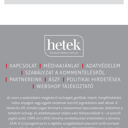
KAPCSOLAT
MÉDIAAJÁNLAT
ADATVÉDELEM
SZABÁLYZAT A KOMMENTELÉSRŐL
PARTNEREINK
ÁSZF
POLITIKAI HIRDETÉSEK
WEBSHOP TÁJÉKOZTATÓ
Az ezen a weboldalon megjelenő szövegek, grafikák, képek, hangfelvételek,
video anyagok vagy egyéb tartalmak szerzői jogvédelem alatt állnak. A
Hetek.hu Kft. minden jogot fenntart a tartalommal kapcsolatosan, beleértve a
tartalom szöveg- és adatbányászat céljára való felhasználását is – A szerzői
jogról szóló 1999. évi LXXVI. törvény rendelkezései értelmében a törvény
35/A. § (1) paragrafusa és a digitális szolgáltatások piacairól szóló európai