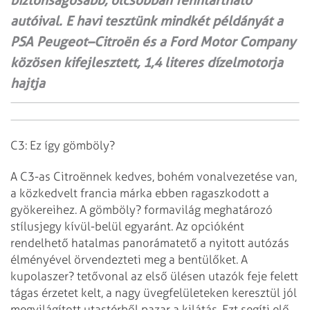
biztonságosabb, olcsóbban fenntartható
autóival. E havi tesztünk mindkét példányát a
PSA Peugeot–Citroën és a Ford Motor Company
közösen kifejlesztett, 1,4 literes dízelmotorja
hajtja
C3: Ez így gömböly?
A C3-as Citroënnek kedves, bohém vonalvezetése van,
a közkedvelt francia márka ebben ragaszkodott a
gyökereihez. A gömböly? formavilág meghatározó
stílusjegy kívül-belül egyaránt. Az opcióként
rendelhető hatalmas panorámatető a nyitott autózás
élményével örvendezteti meg a bentülőket. A
kupolaszer? tetővonal az első ülésen utazók feje felett
tágas érzetet kelt, a nagy üvegfelületeken keresztül jól
megvilágított utastérből pazar a kilátás. Ezt segíti elő