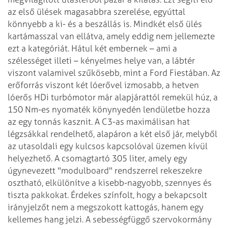
az első ülések magasabbra szerelése, egyúttal
könnyebb a ki- és a beszállás is. Mindkét első ülés
kartámasszal van ellátva, amely eddig nem jellemezte
ezt a kategóriát. Hátul két embernek – ami a
szélességet illeti – kényelmes helye van, a lábtér
viszont valamivel szűkösebb, mint a Ford Fiestában. Az
erőforrás viszont két lóerővel izmosabb, a hetven
lóerős HDi turbómotor már alapjárattól remekül húz, a
150 Nm-es nyomaték könynyedén lendületbe hozza
az egy tonnás kasznit. A C3-as maximálisan hat
légzsákkal rendelhető, alapáron a két első jár, melyből
az utasoldali egy kulcsos kapcsolóval üzemen kívül
helyezhető. A csomagtartó 305 liter, amely egy
úgynevezett "modulboard" rendszerrel rekeszekre
osztható, elkülönítve a kisebb-nagyobb, szennyes és
tiszta pakkokat. Érdekes színfolt, hogy a bekapcsolt
irányjelzőt nem a megszokott kattogás, hanem egy
kellemes hang jelzi. A sebességfüggő szervokormány