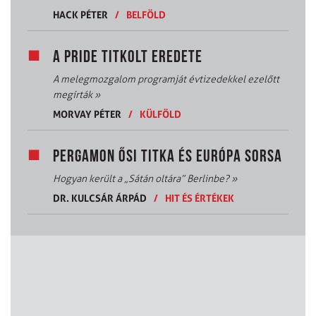
HACK PÉTER
/
BELFÖLD
A PRIDE TITKOLT EREDETE
A melegmozgalom programját évtizedekkel ezelőtt
megírták
»
MORVAY PÉTER
/
KÜLFÖLD
PERGAMON ŐSI TITKA ÉS EURÓPA SORSA
Hogyan került a „Sátán oltára” Berlinbe?
»
DR. KULCSÁR ÁRPÁD
/
HIT ÉS ÉRTÉKEK