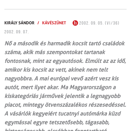
KIRÁLY SÁNDOR
/
KÁVÉSZÜNET
2002. 09. 05. (VI/36)
2002. 09. 07.
Nő a második és harmadik kocsit tartó családok
száma, akik más szempontokat tartanak
fontosnak, mint az egyautósok. Elmúlt az az idő,
amikor kis kocsit az vett, akinek nem telt
nagyobbra. A mai európai vevő azért vesz kis
autót, mert ilyet akar. Ma Magyarországon a
kiskategóriás járművek jelentik a legnagyobb
piacot, mintegy ötvenszázalékos részesedéssel.
A vásárlók kegyeiért tucatnyi autómárka küzd
egymással egyre tetszetősebb, tágasabb,