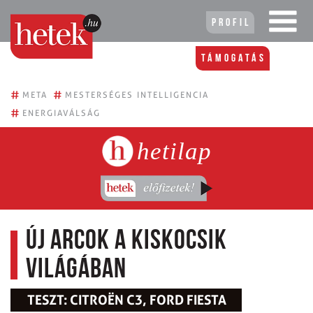
Profil
Támogatás
#
#
META
MESTERSÉGES INTELLIGENCIA
#
ENERGIAVÁLSÁG
hetilap
Új arcok a kiskocsik
világában
TESZT: CITROËN C3, FORD FIESTA