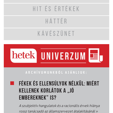
HIT ÉS ÉRTÉKEK
HÁTTÉR
KÁVÉSZÜNET
ARCHÍVUMUNKBÓL AJÁNLJUK:
FÉKEK ÉS ELLENSÚLYOK NÉLKÜL: MIÉRT
KELLENEK KORLÁTOK A „JÓ
EMBEREKNEK” IS?
A szubjektív hangulatok és a racionális érvek hiánya
rossz tanácsadó az államszervezet átalakításánál
»