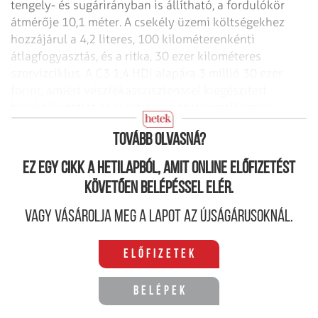
tengely- és sugárirányban is állítható, a fordulókör
átmérője 10,1 méter. A csekély üzemi költségekhez
hozzájárul a 4,2 literes, 100 kilométerenkénti
átlagfogyasztás, és a ritka, 30 ezer kilométeres
szervizciklus. A C3 1,4 HDi alapára 3 millió 30 ezer
forint, amiért vészfékasszisztenssel kiegészített
blokkolásgátlót és elektromos ablakemelőket is
kapunk.
Ford: Életöröm friss csomagolásban
Tovább olvasná?
Ez egy cikk a hetilapból, amit online előfizetést
követően belépéssel elér.
Vagy vásárolja meg a lapot az újságárusoknál.
Előfizetek
Belépek