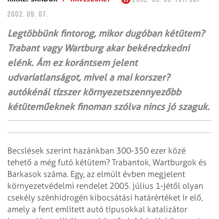
2002. 09. 07.
Legtöbbünk fintorog, mikor dugóban kétütem?
Trabant vagy Wartburg akar bekéredzkedni
elénk. Ám ez korántsem jelent
udvariatlanságot, mivel a mai korszer?
autókénál tízszer környezetszennyezőbb
kétüteműeknek finoman szólva nincs jó szaguk.
Becslések szerint hazánkban 300-350 ezer közé
tehető a még futó kétütem? Trabantok, Wartburgok és
Barkasok száma. Egy, az elmúlt évben megjelent
környezetvédelmi rendelet 2005. július 1-jétől olyan
csekély szénhidrogén kibocsátási határértéket ír elő,
amely a fent említett autó típusokkal katalizátor