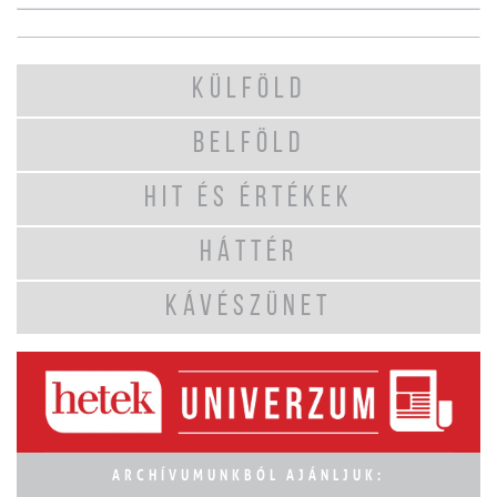
KÜLFÖLD
BELFÖLD
HIT ÉS ÉRTÉKEK
HÁTTÉR
KÁVÉSZÜNET
ARCHÍVUMUNKBÓL AJÁNLJUK: