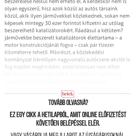
beszerelése nélkül nem érhető el. A kérdéskör nem is
olyan egyszerű, hisz azok közül az autós társaink
közül, akik ilyen járművekkel közlekednek, sokan nem
képesek mintegy 30 ezer forintot kifizetni az utólag
beszerelhető katalizátorokért. Ráadásul a kétütem?
járművekbe beszerelt katalizátorok élettartama – a
motor konstrukciójánál fogva – csak pár tízezer
kilométerre tehető. Másrészt, a közlekedési
kormányzat bármilyen nagyvonalú autócsere-akciót is
fog majdan meghirdetni, ezzel biztosan nem élhet
mindenki, hisz a legolcsóbb, hazánkban kapható új
kisautók 1,5-1,8 millió forintos vételára akár
negyvenszerese is lehet a nem egészen három év
múlva kitiltandó Trabantok mai értékének.
Tovább olvasná?
Ez egy cikk a hetilapból, amit online előfizetést
követően belépéssel elér.
Vagy vásárolja meg a lapot az újságárusoknál.