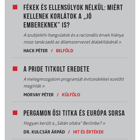
FÉKEK ÉS ELLENSÚLYOK NÉLKÜL: MIÉRT
KELLENEK KORLÁTOK A „JÓ
EMBEREKNEK” IS?
A szubjektív hangulatok és a racionális érvek hiánya
rossz tanácsadó az államszervezet átalakításánál
»
HACK PÉTER
/
BELFÖLD
A PRIDE TITKOLT EREDETE
A melegmozgalom programját évtizedekkel ezelőtt
megírták
»
MORVAY PÉTER
/
KÜLFÖLD
PERGAMON ŐSI TITKA ÉS EURÓPA SORSA
Hogyan került a „Sátán oltára” Berlinbe?
»
DR. KULCSÁR ÁRPÁD
/
HIT ÉS ÉRTÉKEK