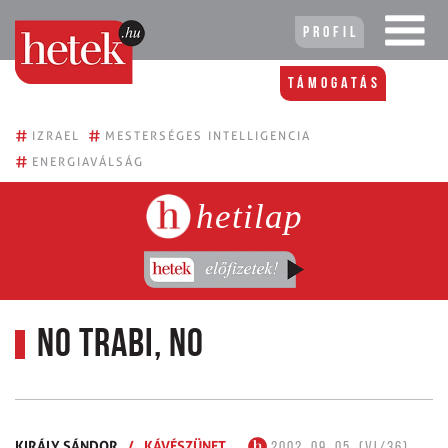
Profil
Támogatás
#
#
IZRAEL
MESTERSÉGES INTELLIGENCIA
#
ENERGIAVÁLSÁG
hetilap
No Trabi, no
KIRÁLY SÁNDOR
/
KÁVÉSZÜNET
2002. 09. 05. (VI/36)