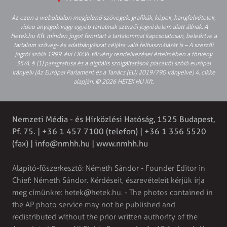
Az ezen a weboldalon megjelenő szövegek, grafikák, képek, hangfelvételek,
video anyagok vagy egyéb tartalmak szerzői jogvédelem alatt állnak. A
Hetek.hu Kft. minden jogot fenntart a tartalommal kapcsolatosan, beleértve a
tartalom szöveg- és adatbányászat céljára való felhasználását is – A szerzői
jogról szóló 1999. évi LXXVI. törvény rendelkezései értelmében a törvény
35/A. § (1) paragrafusa és a digitális szolgáltatások piacairól szóló európai
irányelv (Az Európai Parlament és a Tanács (EU) 2019/790 Irányelve) 4. cikke
alapján. © 2026 HETEK.HU Kft.
Nemzeti Média - és Hírközlési Hatóság, 1525 Budapest,
Pf. 75. | +36 1 457 7100 (telefon) | +36 1 356 5520
(fax) |
info@nmhh.hu
| www.nmhh.hu
Alapító-főszerkesztő: Németh Sándor - Founder Editor in
Chief: Németh Sándor. Kérdéseit, észrevételeit kérjük írja
meg címünkre:
hetek@hetek.hu
. - The photos contained in
the AP photo service may not be published and
redistributed without the prior written authority of the