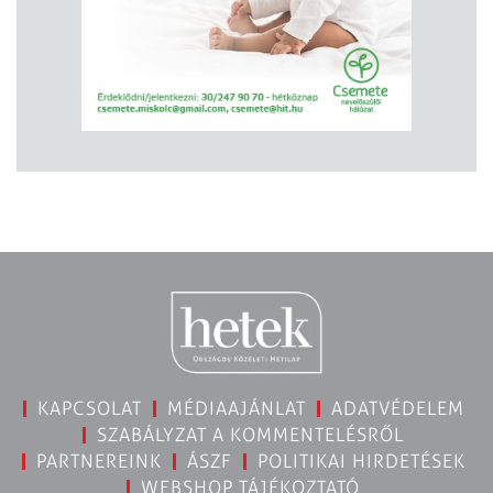
KAPCSOLAT
MÉDIAAJÁNLAT
ADATVÉDELEM
SZABÁLYZAT A KOMMENTELÉSRŐL
PARTNEREINK
ÁSZF
POLITIKAI HIRDETÉSEK
WEBSHOP TÁJÉKOZTATÓ