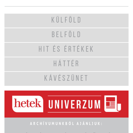
KÜLFÖLD
BELFÖLD
HIT ÉS ÉRTÉKEK
HÁTTÉR
KÁVÉSZÜNET
ARCHÍVUMUNKBÓL AJÁNLJUK: