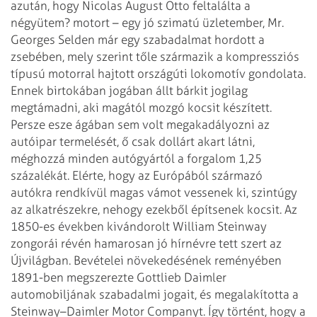
azután, hogy Nicolas August Otto feltalálta a
négyütem? motort – egy jó szimatú üzletember, Mr.
Georges Selden már egy szabadalmat hordott a
zsebében, mely szerint tőle származik a kompressziós
típusú motorral hajtott országúti lokomotív gondolata.
Ennek birtokában jogában állt bárkit jogilag
megtámadni, aki magától mozgó kocsit készített.
Persze esze ágában sem volt megakadályozni az
autóipar termelését, ő csak dollárt akart látni,
méghozzá minden autógyártól a forgalom 1,25
százalékát. Elérte, hogy az Európából származó
autókra rendkívül magas vámot vessenek ki, szintúgy
az alkatrészekre, nehogy ezekből építsenek kocsit. Az
1850-es években kivándorolt William Steinway
zongorái révén hamarosan jó hírnévre tett szert az
Újvilágban. Bevételei növekedésének reményében
1891-ben megszerezte Gottlieb Daimler
automobiljának szabadalmi jogait, és megalakította a
Steinway–Daimler Motor Companyt. Így történt, hogy a