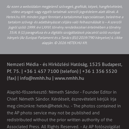
Az ezen a weboldalon megjelenő szövegek, grafikák, képek, hangfelvételek,
video anyagok vagy egyéb tartalmak szerzői jogvédelem alatt állnak. A
Hetek.hu Kft. minden jogot fenntart a tartalommal kapcsolatosan, beleértve a
tartalom szöveg- és adatbányászat céljára való felhasználását is – A szerzői
jogról szóló 1999. évi LXXVI. törvény rendelkezései értelmében a törvény
35/A. § (1) paragrafusa és a digitális szolgáltatások piacairól szóló európai
irányelv (Az Európai Parlament és a Tanács (EU) 2019/790 Irányelve) 4. cikke
alapján. © 2026 HETEK.HU Kft.
Nemzeti Média - és Hírközlési Hatóság, 1525 Budapest,
Pf. 75. | +36 1 457 7100 (telefon) | +36 1 356 5520
(fax) |
info@nmhh.hu
| www.nmhh.hu
Alapító-főszerkesztő: Németh Sándor - Founder Editor in
Chief: Németh Sándor. Kérdéseit, észrevételeit kérjük írja
meg címünkre:
hetek@hetek.hu
. - The photos contained in
the AP photo service may not be published and
redistributed without the prior written authority of the
Associated Press. All Rights Reserved. - Az AP fotószolgálat