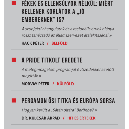
FÉKEK ÉS ELLENSÚLYOK NÉLKÜL: MIÉRT
KELLENEK KORLÁTOK A „JÓ
EMBEREKNEK” IS?
A szubjektív hangulatok és a racionális érvek hiánya
rossz tanácsadó az államszervezet átalakításánál
»
HACK PÉTER
/
BELFÖLD
A PRIDE TITKOLT EREDETE
A melegmozgalom programját évtizedekkel ezelőtt
megírták
»
MORVAY PÉTER
/
KÜLFÖLD
PERGAMON ŐSI TITKA ÉS EURÓPA SORSA
Hogyan került a „Sátán oltára” Berlinbe?
»
DR. KULCSÁR ÁRPÁD
/
HIT ÉS ÉRTÉKEK