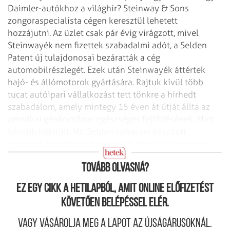
Daimler-autókhoz a világhír? Steinway & Sons
zongoraspecialista cégen keresztül lehetett
hozzájutni. Az üzlet csak pár évig virágzott, mivel
Steinwayék nem fizettek szabadalmi adót, a Selden
Patent új tulajdonosai bezáratták a cég
automobilrészlegét. Ezek után Steinwayék áttértek
hajó- és állómotorok gyártására. Rajtuk kívül több
tucat autóipari vállalkozást tett tönkre a hírhedt
szabadalom, amely mintegy 15 éven át útját állta az
amerikai gépkocsiipar egészséges fejlődésének. Mint
később kiderült, Mr. Selden sohasem készített
országúti lokomotívot, mégis az amerikai törvények
értelmében a Patent 1912-ig érvényben volt.
Tovább olvasná?
Ez egy cikk a hetilapból, amit online előfizetést
követően belépéssel elér.
Vagy vásárolja meg a lapot az újságárusoknál.