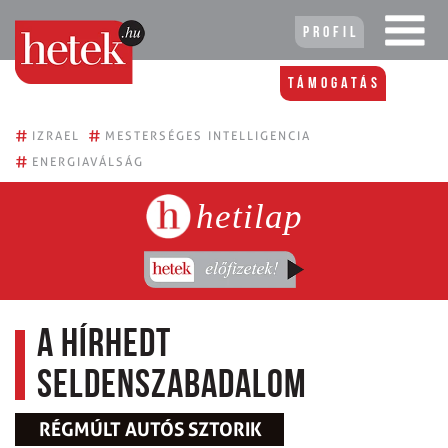
Profil
Támogatás
#
#
IZRAEL
MESTERSÉGES INTELLIGENCIA
#
ENERGIAVÁLSÁG
hetilap
A hírhedt
Seldenszabadalom
RÉGMÚLT AUTÓS SZTORIK