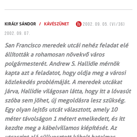
KIRÁLY SÁNDOR
/
KÁVÉSZÜNET
2002. 09. 05. (VI/36)
2002. 09. 07.
San Francisco meredek utcái nehéz feladat elé
állították a rohamosan növekvő város
polgármesterét. Andrew S. Hallidie mérnök
kapta azt a feladatot, hogy oldja meg a városi
közlekedés problémáját. A meredek utcákat
járva, Hallidie világosan látta, hogy itt a lóvasút
szóba sem jöhet, új megoldásra lesz szükség.
Egy olyan lejtős utcát választott, amely 10
méter távolságon 1 métert emelkedett, és itt
kezdte meg a kábelvillamos kiépítését. Az