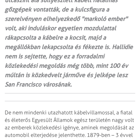
utcaszint alá süllyesztett kábelt hatalmas
gőzgépek vontatták, de a kulcsfigura a
szerelvényen elhelyezkedő "markoló ember"
volt, aki induláskor egyetlen mozdulattal
rákapcsolta a kábelre a kocsit, majd a
megállókban lekapcsolta és fékezte is. Hallidie
nem is sejtette, hogy ez a forradalmi
közlekedési megoldás még több, mint 100 év
múltán is közkedvelt járműve és jelképe lesz
San Francisco városának.
De nem mindenki utazhatott kábelvillamossal, a fiatal
és életerős Egyesült Államok egész területén nagy volt
az emberek közlekedési igénye, aminek megoldását az
automobil elterjedése jelenthette. 1879-ben – 3 évvel