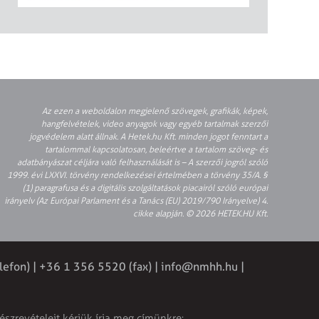
Az ezen a weboldalon megjelenő szövegek, grafikák, képek,
hangfelvételek, video anyagok vagy egyéb tartalmak szerzői
jogvédelem alatt állnak. A Hetek.hu Kft. minden jogot fenntart a
tartalommal kapcsolatosan, beleértve a tartalom szöveg- és
adatbányászat céljára való felhasználását is – A szerzői jogról szóló
1999. évi LXXVI. törvény rendelkezései értelmében a törvény 35/A. §
(1) paragrafusa és a digitális szolgáltatások piacairól szóló európai
irányelv (Az Európai Parlament és a Tanács (EU) 2019/790 Irányelve) 4.
cikke alapján. © 2026 HETEK.HU Kft.
lefon) | +36 1 356 5520 (fax) |
info@nmhh.hu
|
észrevételeit kérjük írja meg címünkre: