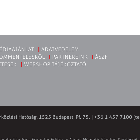
ÉDIAAJÁNLAT
ADATVÉDELEM
KOMMENTELÉSRŐL
PARTNEREINK
ÁSZF
ETÉSEK
WEBSHOP TÁJÉKOZTATÓ
rközlési Hatóság, 1525 Budapest, Pf. 75. | +36 1 457 7100 (te
émeth Sándor - Founder Editor in Chief: Németh Sándor. Kérdéseit, 