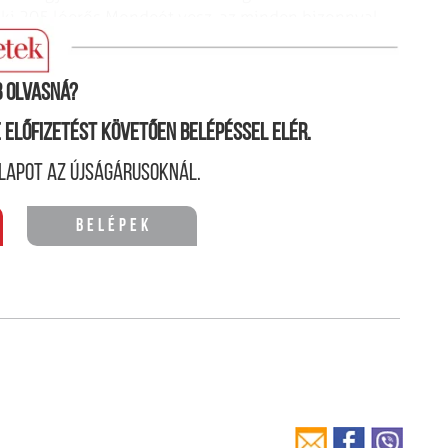
ki 205 lóerős Mondeót vesz, az minden bizonnyal
.
 olvasná?
ne előfizetést követően belépéssel elér.
lapot az újságárusoknál.
Belépek