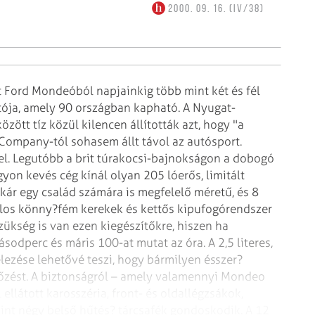
2000. 09. 16. (IV/38)
t Ford Mondeóból napjainkig több
mint két és fél
tója, amely 90
országban kapható. A Nyugat-
zött tíz
közül kilencen állították azt, hogy "a
ompany-tól sohasem állt távol az autósport.
el. Legutóbb a brit túrakocsi-bajnokságon a dobogó
yon kevés cég kínál olyan 205 lóerős, limitált
kár egy család számára is megfelelő méretű,
és 8
colos könny?fém kerekek és
kettős kipufogórendszer
Szükség
is van ezen kiegészítőkre, hiszen ha
sodperc és máris 100-at mutat az óra. A 2,5 literes,
elezése lehetővé teszi, hogy bármilyen ésszer?
őzést. A biztonságról – amely valamennyi Mondeo
llátott karosszéria, front- és
oldallégzsákok,
int négy belső
hűtés? tárcsafék gondoskodik. A 12