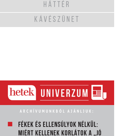
HÁTTÉR
KÁVÉSZÜNET
ARCHÍVUMUNKBÓL AJÁNLJUK:
FÉKEK ÉS ELLENSÚLYOK NÉLKÜL:
MIÉRT KELLENEK KORLÁTOK A „JÓ