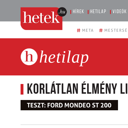
Hírek
Hetilap
Videók
#
#
META
MESTERSÉ
hetilap
Korlátlan élmény l
TESZT: FORD MONDEO ST 200