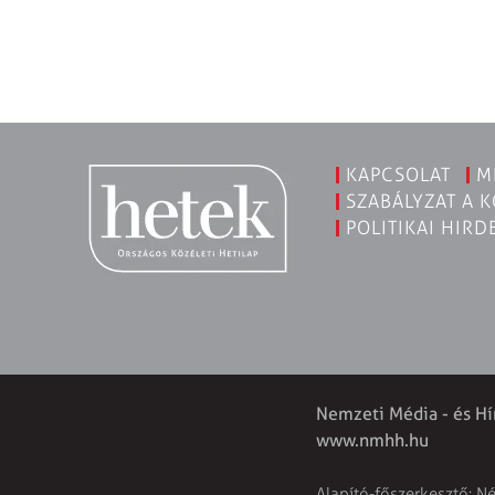
KAPCSOLAT
M
SZABÁLYZAT A 
POLITIKAI HIRD
Nemzeti Média - és Hí
www.nmhh.hu
Alapító-főszerkesztő: N