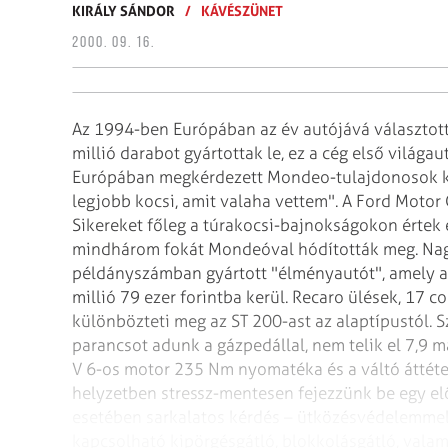
KIRÁLY SÁNDOR
/
KÁVÉSZÜNET
2000. 09. 16.
Az 1994-ben Európában az év autójává választot
millió darabot gyártottak le, ez a cég első világau
Európában megkérdezett Mondeo-tulajdonosok kö
legjobb kocsi, amit valaha vettem". A Ford
Motor C
Sikereket főleg a túrakocsi-bajnokságokon
értek 
mindhárom fokát Mondeóval
hódították meg. Nag
példányszámban
gyártott "élményautót", amely a
millió 79 ezer forintba kerül. Recaro ülések, 17 
különbözteti meg az ST 200-ast az alaptípustól. 
parancsot adunk a gázpedállal, nem telik el 7,9
má
V 6-os motor 235 Nm nyomatéka
és a váltó áttét
helyzetben
stressz-mentesen fejezzünk be egy el
esetében sarkalatos kérdés – ütközésvédelemmel e
kapcsolható kipörgésgátló, blokkolásgátló, valam