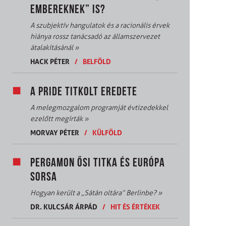
EMBEREKNEK” IS?
A szubjektív hangulatok és a racionális érvek
hiánya rossz tanácsadó az államszervezet
átalakításánál
»
HACK PÉTER
/
BELFÖLD
A PRIDE TITKOLT EREDETE
A melegmozgalom programját évtizedekkel
ezelőtt megírták
»
MORVAY PÉTER
/
KÜLFÖLD
PERGAMON ŐSI TITKA ÉS EURÓPA
SORSA
Hogyan került a „Sátán oltára” Berlinbe?
»
DR. KULCSÁR ÁRPÁD
/
HIT ÉS ÉRTÉKEK