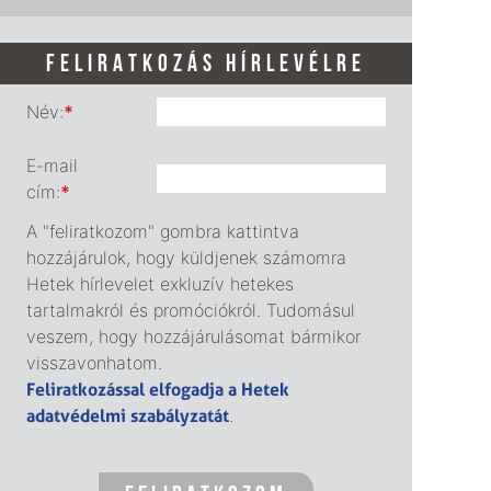
FELIRATKOZÁS HÍRLEVÉLRE
Név:
*
E-mail
cím:
*
A "feliratkozom" gombra kattintva
hozzájárulok, hogy küldjenek számomra
Hetek hírlevelet exkluzív hetekes
tartalmakról és promóciókról. Tudomásul
veszem, hogy hozzájárulásomat bármikor
visszavonhatom.
Feliratkozással elfogadja a Hetek
adatvédelmi szabályzatát
.