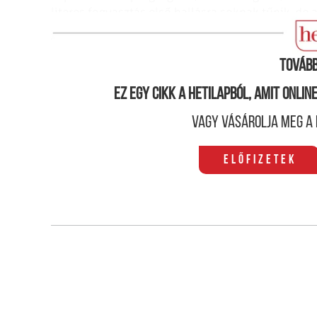
literes fogyasztás első hallásra soknak tűnik,
de a
nem olyan típusú férfi, aki kockás
szoknyában jár
Tovább
Ez egy cikk a hetilapból, amit onli
Vagy vásárolja meg a 
Előfizetek