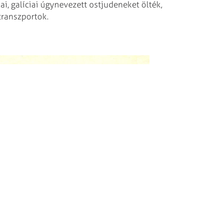
i, galíciai úgynevezett ostjudeneket ölték,
transzportok.