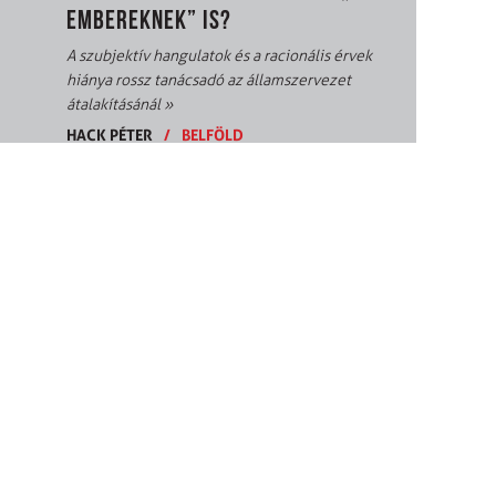
EMBEREKNEK” IS?
A szubjektív hangulatok és a racionális érvek
hiánya rossz tanácsadó az államszervezet
átalakításánál
»
HACK PÉTER
/
BELFÖLD
A PRIDE TITKOLT EREDETE
A melegmozgalom programját évtizedekkel
ezelőtt megírták
»
MORVAY PÉTER
/
KÜLFÖLD
PERGAMON ŐSI TITKA ÉS EURÓPA
SORSA
Hogyan került a „Sátán oltára” Berlinbe?
»
DR. KULCSÁR ÁRPÁD
/
HIT ÉS ÉRTÉKEK