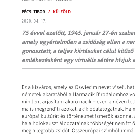
PÉCSI TIBOR
/
KÜLFÖLD
2020. 04. 17.
75 évvel ezelőtt, 1945. január 27-én szabad
amely egyértelműen a zsidóság ellen a ne
gonosztett, a teljes kiirtásukat célul kit
emlékezésként egy virtuális sétára hívjuk 
Ez a kisváros, amely az Oswiecim nevet viseli, ha
németek akaratából a Harmadik Birodalomhoz volt
mindent árjásítani akaró nácik – ezen a néven le
ma is megrendíti azokat, akik odalátogatnak. Ha 
európai kultúrát és történelmet ismerők azonnal a
ha a holokauszt áldozatainak többségét nem itt 
meg a legtöbb zsidót. Összeurópai szimbólummá v