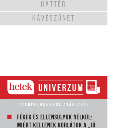
HÁTTÉR
KÁVÉSZÜNET
ARCHÍVUMUNKBÓL AJÁNLJUK:
FÉKEK ÉS ELLENSÚLYOK NÉLKÜL:
MIÉRT KELLENEK KORLÁTOK A „JÓ