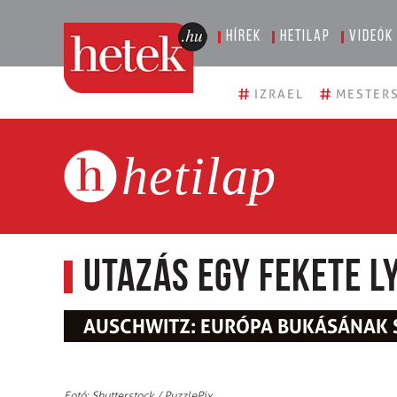
Hírek
Hetilap
Videók
#
#
IZRAEL
MESTERS
hetilap
Utazás egy fekete l
AUSCHWITZ: EURÓPA BUKÁSÁNAK
Fotó: Shutterstock / PuzzlePix