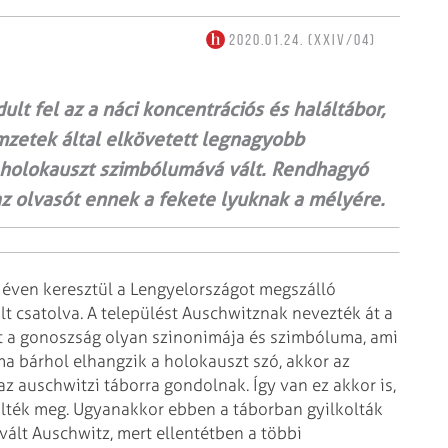
2020.01.24. (XXIV/04)
ult fel az a náci koncentrációs és haláltábor,
mzetek által elkövetett legnagyobb
űző holokauszt szimbólumává vált. Rendhagyó
az olvasót ennek a fekete lyuknak a mélyére.
t éven keresztül a Lengyelországot megszálló
 csatolva. A települést Auschwitznak nevezték át a
tt a gonoszság olyan szinonimája és szimbóluma, ami
ma bárhol elhangzik a holokauszt szó, akkor az
z auschwitzi táborra gondolnak. Így van ez akkor is,
ölték meg. Ugyanakkor ebben a táborban gyilkolták
ált Auschwitz, mert ellentétben a többi