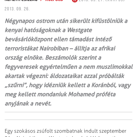
2013. 09. 26.
Négynapos ostrom után sikerült kifüstölniük a
kenyai hatóságoknak a Westgate
bevásárlóközpont ellen támadást intéző
terroristákat Nairobiban – állítja az afrikai
ország elnöke. Beszámolók szerint a
fegyveresek egyértelműen a nem muszlimokkal
akartak végezni: áldozataikat azzal próbálták
„szűrni”, hogy idézniük kellett a Koránból, vagy
meg kellett mondaniuk Mohamed próféta
anyjának a nevét.
Egy szokásos zsúfolt szombatnak indult szeptember