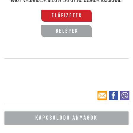
Vagy vásárolja meg a lapot az újságárusoknál.
Előfizetek
Belépek
KAPCSOLÓDÓ ANYAGOK