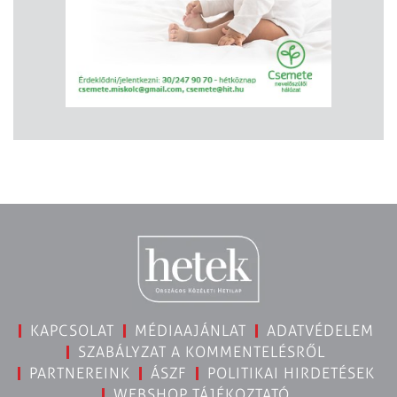
KAPCSOLAT
MÉDIAAJÁNLAT
ADATVÉDELEM
SZABÁLYZAT A KOMMENTELÉSRŐL
PARTNEREINK
ÁSZF
POLITIKAI HIRDETÉSEK
WEBSHOP TÁJÉKOZTATÓ