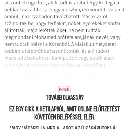
viszont elengedték, akik tudtak arabul. Egy kollegája
például azt állította, hogy muszlim, és mondott valamit
arabul, mire szabadon távozhatott. Mások arról
számoltak be, hogy férfiakat, nőket, gyerekeket sorba
állítottak, majd lelőtték őket, ha nem tudták
megmondani Mohamed próféta anyjának nevét, vagy
nem tudtak idézni a Koránból. A kialakult helyzetet
többen a háborúhoz hasonlították, és aki tudott,
menekült: boltokban, bankpultok vagy autók alatt,
raktárakban, dobozokban próbáltak elrejtőzni.
A kenyai hatóságok beszámolók szerint elég lassan
értek ki a helyszínre, majd négynapos ostrom
kezdődött.
Tovább olvasná?
Ez egy cikk a hetilapból, amit online előfizetést
követően belépéssel elér.