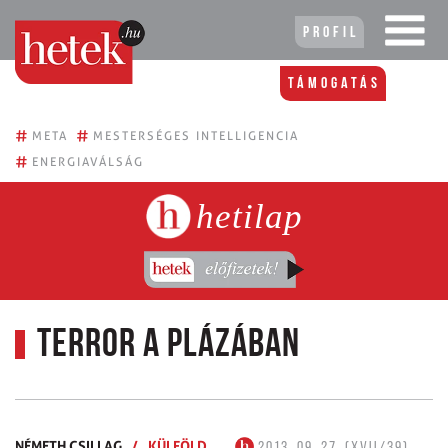
Profil
Támogatás
#
#
META
MESTERSÉGES INTELLIGENCIA
#
ENERGIAVÁLSÁG
hetilap
Terror a plázában
NÉMETH CSILLAG
/
KÜLFÖLD
2013. 09. 27. (XVII/39)