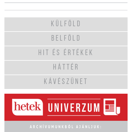
KÜLFÖLD
BELFÖLD
HIT ÉS ÉRTÉKEK
HÁTTÉR
KÁVÉSZÜNET
ARCHÍVUMUNKBÓL AJÁNLJUK: