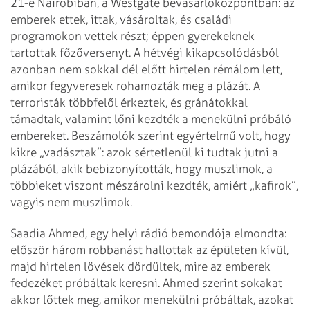
21-e Nairobiban, a Westgate bevásárlóközpontban: az
emberek ettek, ittak, vásároltak, és családi
programokon vettek részt; éppen gyerekeknek
tartottak főzőversenyt. A hétvégi kikapcsolódásból
azonban nem sokkal dél előtt hirtelen rémálom lett,
amikor fegyveresek rohamozták meg a plázát. A
terroristák többfelől érkeztek, és gránátokkal
támadtak, valamint lőni kezdték a menekülni próbáló
embereket. Beszámolók szerint egyértelmű volt, hogy
kikre „vadásztak”: azok sértetlenül ki tudtak jutni a
plázából, akik bebizonyították, hogy muszlimok, a
többieket viszont mészárolni kezdték, amiért „kafirok”,
vagyis nem muszlimok.
Saadia Ahmed, egy helyi rádió bemondója elmondta:
először három robbanást hallottak az épületen kívül,
majd hirtelen lövések dördültek, mire az emberek
fedezéket próbáltak keresni. Ahmed szerint sokakat
akkor lőttek meg, amikor menekülni próbáltak, azokat