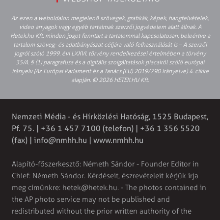
Az ezen a weboldalon megjelenő szövegek, grafikák, képek, hangfelvételek,
video anyagok vagy egyéb tartalmak szerzői jogvédelem alatt állnak. A
Hetek.hu Kft. minden jogot fenntart a tartalommal kapcsolatosan, beleértve a
tartalom szöveg- és adatbányászat céljára való felhasználását is – A szerzői
jogról szóló 1999. évi LXXVI. törvény rendelkezései értelmében a törvény
35/A. § (1) paragrafusa és a digitális szolgáltatások piacairól szóló európai
irányelv (Az Európai Parlament és a Tanács (EU) 2019/790 Irányelve) 4. cikke
alapján. © 2026 HETEK.HU Kft.
Nemzeti Média - és Hírközlési Hatóság, 1525 Budapest,
Pf. 75. | +36 1 457 7100 (telefon) | +36 1 356 5520
(fax) |
info@nmhh.hu
| www.nmhh.hu
Alapító-főszerkesztő: Németh Sándor - Founder Editor in
Chief: Németh Sándor. Kérdéseit, észrevételeit kérjük írja
meg címünkre:
hetek@hetek.hu
. - The photos contained in
the AP photo service may not be published and
redistributed without the prior written authority of the