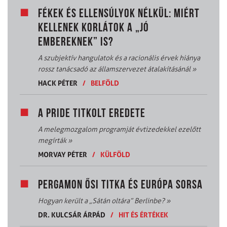
FÉKEK ÉS ELLENSÚLYOK NÉLKÜL: MIÉRT
KELLENEK KORLÁTOK A „JÓ
EMBEREKNEK” IS?
A szubjektív hangulatok és a racionális érvek hiánya
rossz tanácsadó az államszervezet átalakításánál
»
HACK PÉTER
/
BELFÖLD
A PRIDE TITKOLT EREDETE
A melegmozgalom programját évtizedekkel ezelőtt
megírták
»
MORVAY PÉTER
/
KÜLFÖLD
PERGAMON ŐSI TITKA ÉS EURÓPA SORSA
Hogyan került a „Sátán oltára” Berlinbe?
»
DR. KULCSÁR ÁRPÁD
/
HIT ÉS ÉRTÉKEK