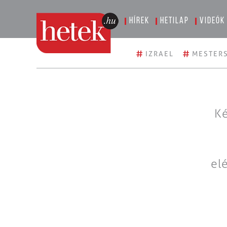
Hírek
Hetilap
Videók
#
#
IZRAEL
MESTERS
Ké
el