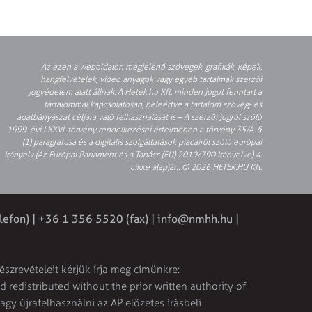
Az ezen a weboldalon megjelenő szövegek, grafikák, képek,
hangfelvételek, video anyagok vagy egyéb tartalmak szerzői
jogvédelem alatt állnak. A Hetek.hu Kft. minden jogot fenntart a
tartalommal kapcsolatosan, beleértve a tartalom szöveg- és
adatbányászat céljára való felhasználását is – A szerzői jogról szóló
1999. évi LXXVI. törvény rendelkezései értelmében a törvény 35/A. §
(1) paragrafusa és a digitális szolgáltatások piacairól szóló európai
irányelv (Az Európai Parlament és a Tanács (EU) 2019/790 Irányelve) 4.
cikke alapján. © 2026 HETEK.HU Kft.
lefon) | +36 1 356 5520 (fax) |
info@nmhh.hu
|
észrevételeit kérjük írja meg címünkre:
 redistributed without the prior written authority of
vagy újrafelhasználni az AP előzetes írásbeli