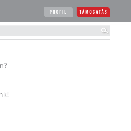
Profil
Támogatás
en?
nk!