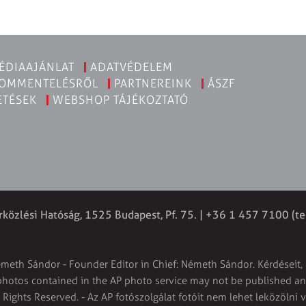
ÉDIAAJÁNLAT
ADATVÉDELEM
KOMMENTELÉSRŐL
PARTNEREINK
ÁSZF
ETÉSEK
WEBSHOP TÁJÉKOZTATÓ
rközlési Hatóság, 1525 Budapest, Pf. 75. | +36 1 457 7100 (te
émeth Sándor - Founder Editor in Chief: Németh Sándor. Kérdéseit, 
 photos contained in the AP photo service may not be published and
l Rights Reserved. - Az AP fotószolgálat fotóit nem lehet leközölni 