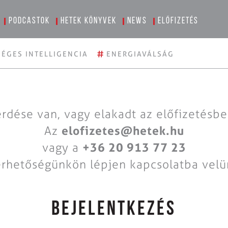
Podcastok
Hetek könyvek
News
Előfizetés
#
ÉGES INTELLIGENCIA
ENERGIAVÁLSÁG
rdése van, vagy elakadt az előfizetésb
Az
elofizetes@hetek.hu
vagy a
+36 20 913 77 23
érhetőségünkön lépjen kapcsolatba velü
BEJELENTKEZÉS