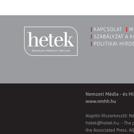
KAPCSOLAT
M
SZABÁLYZAT A 
POLITIKAI HIRD
Nemzeti Média - és Hí
www.nmhh.hu
Alapító-főszerkesztő: N
hetek@hetek.hu
. - The
the Associated Press. Al