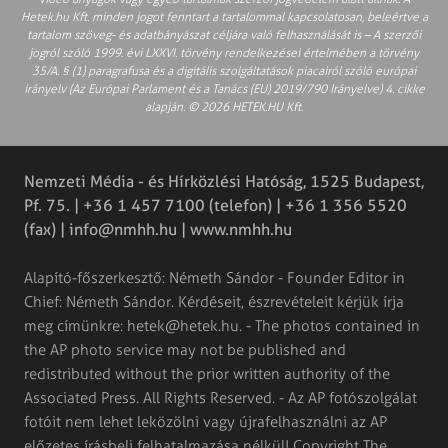
Hetek.hu Kft. minden jogot fenntart a tartalommal kapcsolatosan, beleértve a
tartalom szöveg- és adatbányászat céljára való felhasználását is – A szerzői
jogról szóló 1999. évi LXXVI. törvény rendelkezései értelmében a törvény
35/A. § (1) paragrafusa és a digitális szolgáltatások piacairól szóló európai
irányelv (Az Európai Parlament és a Tanács (EU) 2019/790 Irányelve) 4. cikke
alapján. © 2026 HETEK.HU Kft.
Nemzeti Média - és Hírközlési Hatóság, 1525 Budapest,
Pf. 75. | +36 1 457 7100 (telefon) | +36 1 356 5520
(fax) |
info@nmhh.hu
| www.nmhh.hu
Alapító-főszerkesztő: Németh Sándor - Founder Editor in
Chief: Németh Sándor. Kérdéseit, észrevételeit kérjük írja
meg címünkre:
hetek@hetek.hu
. - The photos contained in
the AP photo service may not be published and
redistributed without the prior written authority of the
Associated Press. All Rights Reserved. - Az AP fotószolgálat
fotóit nem lehet leközölni vagy újrafelhasználni az AP
előzetes írásbeli felhatalmazása nélkül! Copyright The