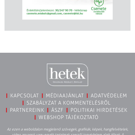
KAPCSOLAT
MÉDIAAJÁNLAT
ADATVÉDELEM
SZABÁLYZAT A KOMMENTELÉSRŐL
PARTNEREINK
ÁSZF
POLITIKAI HIRDETÉSEK
WEBSHOP TÁJÉKOZTATÓ
Az ezen a weboldalon megjelenő szövegek, grafikák, képek, hangfelvételek,
video anyagok vagy egyéb tartalmak szerzői jogvédelem alatt állnak. A