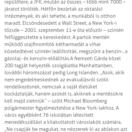
repülőtere, a JFK, miután az összes – több mint 7000 –
járatot törölték. Hétfőn bezártak az oktatási
intézmények, és aki tehette, a munkából is otthon
maradt. Elcsöndesedett a Wall Street, a New York-i
tőzsde – 2001. szeptember 11-e óta először – szintén
felfüggesztette a kereskedést. A partok mentén
működő olajfinomítók kétharmadát a vihar
közeledtével szintén leállították, megszűnt a benzin-, a
gázolaj- és kerozin-előállítás.
A Nemzeti Gárda közel
200 tagját helyezték szolgálatba Manhattanben,
további háromszázat pedig Long Islanden.
„Azok, akik
nem engedelmeskednek az evakuálásról szóló
rendelkezésnek, nemcsak a saját életüket
kockáztatják, hanem azokét is, akiknek a mentésükre
kell majd sietniük” – szólt Michael Bloomberg
polgármester figyelmeztetése a New York-iakhoz. A
város egyébként 76 iskolában létesített
menedékszállást a kilakoltatott városlakók számára.
„Ne csapják be magukat, ne nézzenek ki az ablakon azt