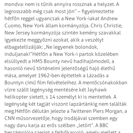
mondva: nem is tűnik annyira rossznak a helyzet. A
legrosszabb még csak most jön” – figyelmeztette
hétfőn reggel ugyancsak a New York-iakat Andrew
Cuomo, New York állam kormányzója. Chris Christie,
New Jersey kormányzója szintén kemény szavakkal
igyekezte meggyőzni azokat, akik a veszélyt
elbagatellizálják: „Ne legyenek bolondok,
induljanak!”
Hétfőn a New York-i partok közelében
elsüllyedt a HMS Bounty nevű hadihajómodell, a
hasonló nevű történelmi jelen­tőségű hajó élethű
mása, amelyet 1962-ben építettek a Lázadás a
Bountyn című film felvételeihez. A mentőcsónakokban
vízre szállt legénység mentésére két Jayhawk
helikopter sietett, s 14 személyt ki is mentettek. A
legénység két tagját viszont lapzártánkig nem találták
meg.
Hétfőn délután jelezte a Twitteren Piers Morgan, a
CNN műsorvezetője, hogy irodájával szemben egy
nagy daru karja az erős szélben „letört”. A BBC
beszámolója szerint a felhőkarcoló, amely mellett a