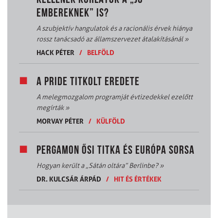
KELLENEK KORLÁTOK A „JÓ
EMBEREKNEK” IS?
A szubjektív hangulatok és a racionális érvek hiánya
rossz tanácsadó az államszervezet átalakításánál
»
HACK PÉTER
/
BELFÖLD
A PRIDE TITKOLT EREDETE
A melegmozgalom programját évtizedekkel ezelőtt
megírták
»
MORVAY PÉTER
/
KÜLFÖLD
PERGAMON ŐSI TITKA ÉS EURÓPA SORSA
Hogyan került a „Sátán oltára” Berlinbe?
»
DR. KULCSÁR ÁRPÁD
/
HIT ÉS ÉRTÉKEK