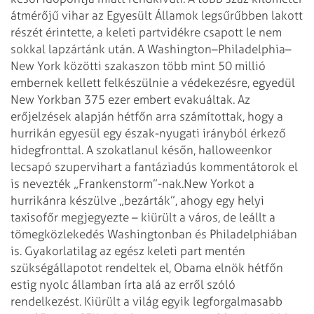
átmérőjű vihar az Egyesült Államok legsűrűbben lakott
részét érintette, a keleti partvidékre csapott le nem
sokkal lapzártánk után. A Washington–Philadelphia–
New York közötti szakaszon több mint 50 millió
embernek kellett felkészülnie a véde­ke­zésre, egyedül
New Yorkban 375 ezer embert evakuáltak. Az
erőjelzések alapján hétfőn arra szá­mítottak, hogy a
hurrikán egyesül egy észak-nyugati irányból érkező
hidegfronttal. A szokatlanul későn, halloweenkor
lecsapó szupervihart a fantáziadús kommentátorok el
is nevezték „Frankenstorm”-nak.
New Yorkot a
hurrikánra készülve „bezárták”, ahogy egy helyi
taxisofőr megjegyezte – kiürült a város, de leállt a
tömegközlekedés Washing­tonban és Philadelphiában
is. Gyakorlatilag az egész keleti part mentén
szükségállapotot rendeltek el, Obama elnök hétfőn
estig nyolc államban írta alá az erről szóló
rendelkezést. Kiürült a világ egyik legforgalmasabb