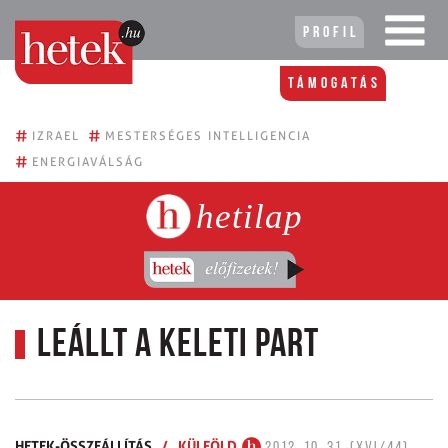
Profil
Támogatás
#
#
IZRAEL
MESTERSÉGES INTELLIGENCIA
#
ENERGIAVÁLSÁG
hetilap
Leállt a keleti part
HETEK-ÖSSZEÁLLÍTÁS
/
KÜLFÖLD
2012. 10. 31. (XVI/44)