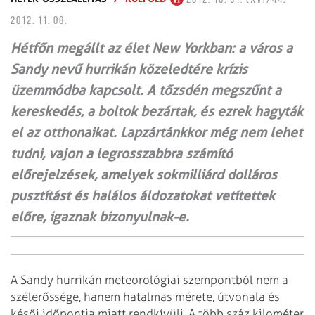
2012. 11. 08.
Hétfőn megállt az élet New Yorkban: a város a
Sandy nevű hurrikán közeledtére krízis
üzemmódba kapcsolt. A tőzsdén megszűnt a
kereskedés, a boltok bezártak, és ezrek hagyták
el az otthonaikat. Lapzártánkkor még nem lehet
tudni, vajon a legrosszabbra számító
előrejelzések, amelyek sokmilliárd dolláros
pusztítást és halálos áldozatokat vetítettek
előre, igaznak bizonyulnak-e.
A Sandy hurrikán meteorológiai szempontból nem a
szélerőssége, hanem hatalmas mérete, útvonala és
késői időpontja miatt rendkívüli. A több száz kilométer