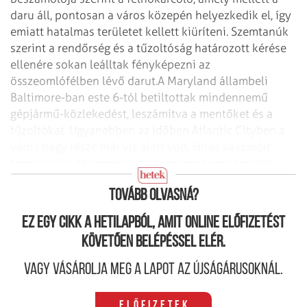
daru áll, pontosan a város közepén helyezkedik el, így
emiatt hatalmas területet kellett kiüríteni. Szemtanúk
szerint a rendőrség és a tűzoltóság határozott kérése
ellenére sokan leálltak fényképezni az
összeomlófélben lévő darut.
A Maryland állambeli
Baltimore-ban este 6-tól betiltottak mindennemű
gépjármű-közlekedést, leszámítva a mentőket és a
tűzoltókat. Ugyanebben az időben Atlantic Cityben a
város nagy része már víz alatt volt. Híres kaszinóit
fennállásuk óta mindössze négyszer kényszerültek
zárva tartani.
Tovább olvasná?
Ez egy cikk a hetilapból, amit online előfizetést
követően belépéssel elér.
Vagy vásárolja meg a lapot az újságárusoknál.
Előfizetek