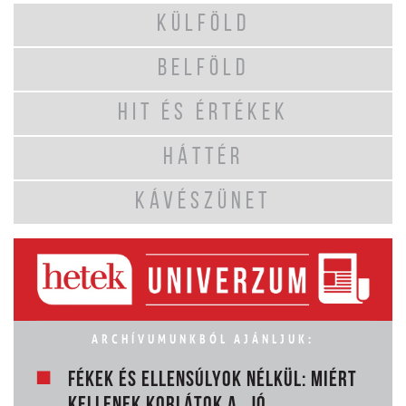
KÜLFÖLD
BELFÖLD
HIT ÉS ÉRTÉKEK
HÁTTÉR
KÁVÉSZÜNET
ARCHÍVUMUNKBÓL AJÁNLJUK:
FÉKEK ÉS ELLENSÚLYOK NÉLKÜL: MIÉRT