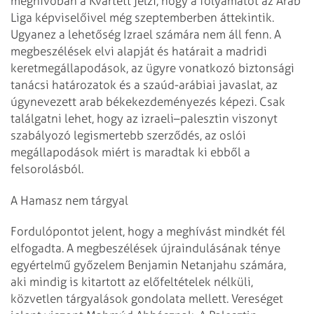
meghívóban a Kvartett jelzi, hogy a folyamatot az Arab
Liga képviselőivel még szeptemberben áttekintik.
Ugyanez a lehetőség Izrael számára nem áll fenn. A
megbeszélések elvi alapját és határait a madridi
keretmegállapodások, az ügyre vonatkozó biztonsági
tanácsi határozatok és a szaúd-arábiai javaslat, az
úgynevezett arab békekezdeményezés képezi. Csak
találgatni lehet, hogy az izraeli–palesztin viszonyt
szabályozó legismertebb szerződés, az oslói
megállapodások miért is maradtak ki ebből a
felsorolásból.
A Hamasz nem tárgyal
Fordulópontot jelent, hogy a meghívást mindkét fél
elfogadta. A megbeszélések újraindulásának ténye
egyértelmű győzelem Benjamin Netanjahu számára,
aki mindig is kitartott az előfeltételek nélküli,
közvetlen tárgyalások gondolata mellett. Vereséget