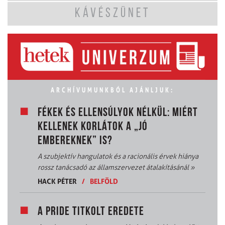
KÁVÉSZÜNET
ARCHÍVUMUNKBÓL AJÁNLJUK:
FÉKEK ÉS ELLENSÚLYOK NÉLKÜL: MIÉRT
KELLENEK KORLÁTOK A „JÓ
EMBEREKNEK” IS?
A szubjektív hangulatok és a racionális érvek hiánya
rossz tanácsadó az államszervezet átalakításánál
»
HACK PÉTER
/
BELFÖLD
A PRIDE TITKOLT EREDETE