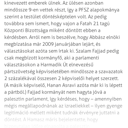
kinevezett emberek ülnek. Az ülésen azonban
mindössze 9-en vettek részt, így a PFSZ alapokmánya
szerint a testület döntésképtelen volt. Az pedig
továbbra sem ismert, hogy vajon a Fatah 21 tagú
Központi Bizottsága miként döntött ebben a
kérdésben. Arról nem is beszélve, hogy Abbász elnöki
megbízatása már 2009 januárjában lejárt, és
választásokat azóta sem írtak ki.
Szalam Fajjad pedig
csak megbízott kormányfő, aki a parlamenti
választásokon a Harmadik Út elnevezésű
pártszövetség képviseletében mindössze a szavazatok
2 százalékával összesen 2 képviselői helyet szerzett.
(A másik képviselő, Hanan Asravi azóta már ki is lépett
a pártból.) Fajjad kormányát nem hagyta jóvá a
palesztin parlament, így kérdéses, hogy – amennyiben
mégis megállapodnának az izraeliekkel – ilyen gyenge
legitimáció mellett miként tudnák érvényre juttatni a
döntést. A Hamasz máris bejelentette, hogy
bizonytalan időre elnapolta a palesztin