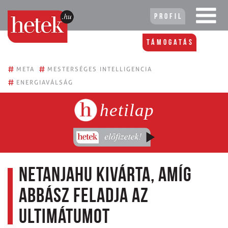
Profil
Támogatás
#
#
META
MESTERSÉGES INTELLIGENCIA
#
ENERGIAVÁLSÁG
hetilap
Netanjahu kivárta, amíg
Abbász feladja az
ultimátumot