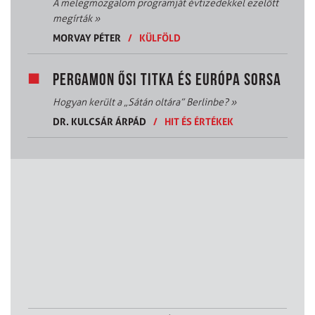
A melegmozgalom programját évtizedekkel ezelőtt
megírták
»
MORVAY PÉTER
/
KÜLFÖLD
PERGAMON ŐSI TITKA ÉS EURÓPA SORSA
Hogyan került a „Sátán oltára” Berlinbe?
»
DR. KULCSÁR ÁRPÁD
/
HIT ÉS ÉRTÉKEK