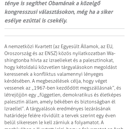
ténye is segíthet Obamának a közelgő
kongresszusi választásokon, még ha a siker
esélye ezúttal is csekély.
A nemzetközi Kvartett (az Egyesült Államok, az EU,
Oroszország és az ENSZ) közös nyilatkozatban Wa­-
shingtonba hívta az izraelieket és a palesztinokat,
hogy kétoldalú közvetlen tárgyalásokon megoldást
keressenek a konfliktus valamennyi lényeges
kérdésében. A megbeszélések célja, hogy véget
vessenek az „1967-ben kezdődött megszállásnak”, és
létrejöjjön egy „független, demokratikus és életképes
palesztin állam, amely békében és biztonságban él
Izraellel”. A tárgyalások eredményes lezárásának
határideje felére rövidült: a tervek szerint egy éven
belül sikeresen le kell zárniuk a folyamatot.
A