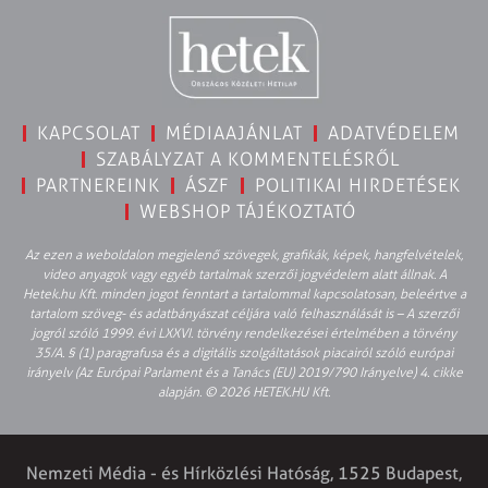
KAPCSOLAT
MÉDIAAJÁNLAT
ADATVÉDELEM
SZABÁLYZAT A KOMMENTELÉSRŐL
PARTNEREINK
ÁSZF
POLITIKAI HIRDETÉSEK
WEBSHOP TÁJÉKOZTATÓ
Az ezen a weboldalon megjelenő szövegek, grafikák, képek, hangfelvételek,
video anyagok vagy egyéb tartalmak szerzői jogvédelem alatt állnak. A
Hetek.hu Kft. minden jogot fenntart a tartalommal kapcsolatosan, beleértve a
tartalom szöveg- és adatbányászat céljára való felhasználását is – A szerzői
jogról szóló 1999. évi LXXVI. törvény rendelkezései értelmében a törvény
35/A. § (1) paragrafusa és a digitális szolgáltatások piacairól szóló európai
irányelv (Az Európai Parlament és a Tanács (EU) 2019/790 Irányelve) 4. cikke
alapján. © 2026 HETEK.HU Kft.
Nemzeti Média - és Hírközlési Hatóság, 1525 Budapest,