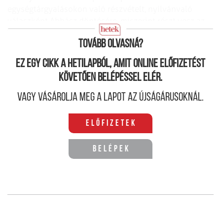
egységtárgyalásokon való részvételt, nyilvánvaló
válaszként Abbász döntésére, miszerint részt vesz az
Izraellel folyó közvetlen tárgyalásokon.
Tovább olvasná?
Ez egy cikk a hetilapból, amit online előfizetést
követően belépéssel elér.
Vagy vásárolja meg a lapot az újságárusoknál.
Előfizetek
Belépek