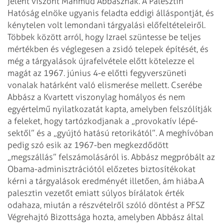
jelent viszont Mahmúd Abbásznak. A Palesztin
Hatóság elnöke ugyanis feladta eddigi álláspontját, és
kénytelen volt lemondani tárgyalási előfeltételeiről.
Többek között arról, hogy Izrael szüntesse be teljes
mértékben és véglegesen a zsidó telepek építését, és
még a tárgyalások újrafelvétele előtt kötelezze el
magát az 1967. június 4-e előtti fegyverszüneti
vonalak határként való elismerése mellett.
Cserébe
Abbász a Kvartett viszonylag homályos és nem
egyértelmű nyilatkozatát kapta, amelyben felszólítják
a feleket, hogy tartózkodjanak a „provokatív lépé­
sektől” és a „gyújtó hatású retorikától”. A meghívóban
pedig szó esik az 1967-ben megkezdődött
„megszállás” felszámolásáról is. Abbász megpróbált az
Obama-adminisztrációtól előzetes biztosítékokat
kérni a tárgyalások eredményét illetően, ám hiába.
A
palesztin vezetőt emiatt súlyos bírálatok érték
odahaza, miután a részvételről szóló döntést a PFSZ
Végrehajtó Bizottsága hozta, amelyben Abbász által