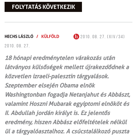
FOLYTATÁS KÖVETKEZIK
HECHS LÁSZLÓ
/
KÜLFÖLD
2010. 08. 27. (XIV/34)
2010. 08. 27.
18 hónapi eredménytelen várakozás után
látványos külsőségek mellett újrakezdődnek a
közvetlen izraeli-palesztin tárgyalások.
Szeptember elsején Obama elnök
Washingtonban fogadja Netanjahut és Abbászt,
valamint Hoszni Mubarak egyiptomi elnököt és
II. Abdullah jordán királyt is. Ez jelentős
eredmény, hiszen Abbász előfeltételek nélkül
ül a tárgyalóasztalhoz. A csúcstalálkozó puszta