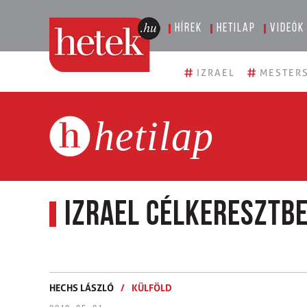
Hírek
Hetilap
Videók
#
#
IZRAEL
MESTERS
hetilap
Izrael célkeresztb
HECHS LÁSZLÓ
/
KÜLFÖLD