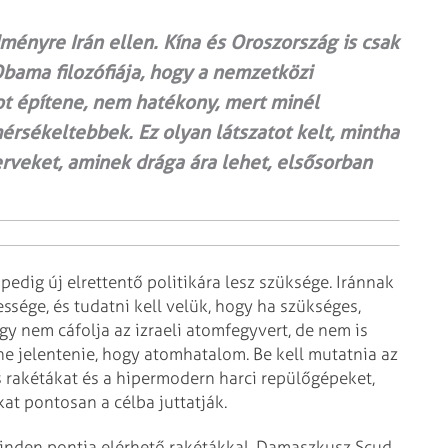
ényre Irán ellen. Kína és Oroszország is csak
bama filozófiája, hogy a nemzetközi
t építene, nem hatékony, mert minél
rsékeltebbek. Ez olyan látszatot kelt, mintha
rveket, aminek drága ára lehet, elsősorban
pedig új elrettentő politikára lesz szüksége. Iránnak
essége, és tudatni kell velük, hogy ha szükséges,
ogy nem cáfolja az izraeli atomfegyvert, de nem is
ene jelentenie, hogy atomhatalom. Be kell mutatnia az
s rakétákat és a hipermodern harci repülőgépeket,
kat pontosan a célba juttatják.
 minden pontja elérhető rakétákkal. Damaszkusz Scud