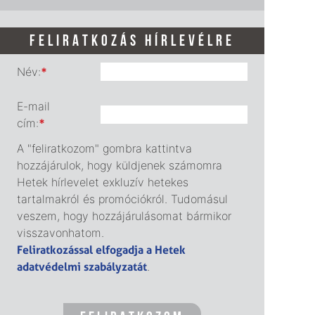
FELIRATKOZÁS HÍRLEVÉLRE
Név:
*
E-mail
cím:
*
A "feliratkozom" gombra kattintva
hozzájárulok, hogy küldjenek számomra
Hetek hírlevelet exkluzív hetekes
tartalmakról és promóciókról. Tudomásul
veszem, hogy hozzájárulásomat bármikor
visszavonhatom.
Feliratkozással elfogadja a Hetek
adatvédelmi szabályzatát
.