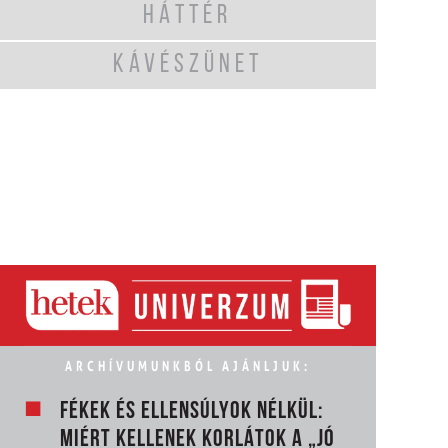
HÁTTÉR
KÁVÉSZÜNET
ARCHÍVUMUNKBÓL AJÁNLJUK:
FÉKEK ÉS ELLENSÚLYOK NÉLKÜL:
MIÉRT KELLENEK KORLÁTOK A „JÓ