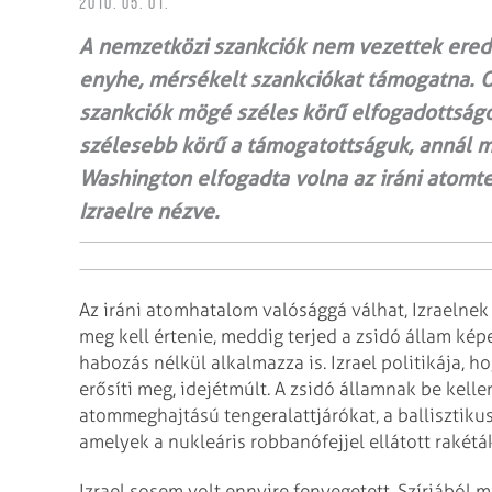
2010. 05. 01.
A nemzetközi szankciók nem vezettek eredm
enyhe, mérsékelt szankciókat támogatna. O
szankciók mögé széles körű elfogadottságo
szélesebb körű a támogatottságuk, annál mé
Washington elfogadta volna az iráni atomte
Izraelre nézve.
Az iráni atomhatalom valósággá válhat, Izraelnek 
meg kell értenie, meddig terjed a zsidó állam kép
habozás nélkül alkalmazza is. Izrael politikája, h
erősíti meg, idejétmúlt. A zsidó államnak be kell
atommeghajtású tengeralattjárókat, a ballisztiku
amelyek a nukleáris robbanófejjel ellátott rakétá
Izrael sosem volt ennyire fenyegetett. Szíriából