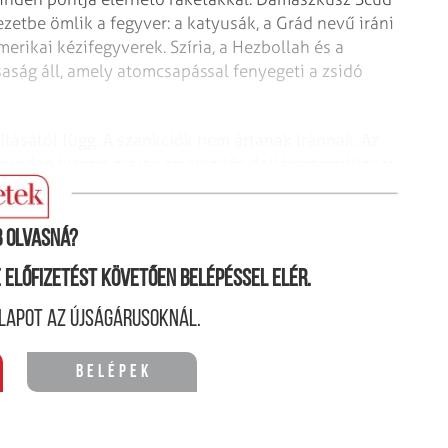
ezetbe ömlik a fegy­ver: a katyusák, a Grád nevű iráni
amerikai kézifegyverek. Szíria, a Hezbollah és a
aság áll, amely atomcsapással fenyegeti a zsidó
ításától függ. A szankciók nem ártanak Iránnak. Az
 minden kisebb olajár-emelkedés dollárszázmilliókat
 olvasná?
ne előfizetést követően belépéssel elér.
lapot az újságárusoknál.
Belépek