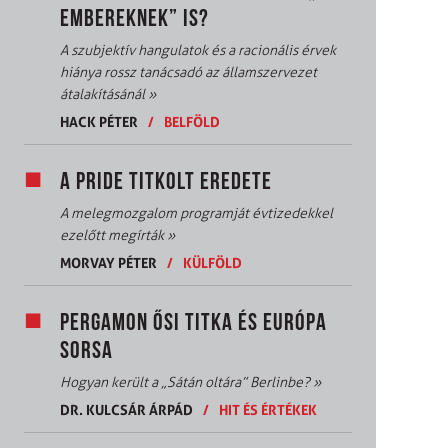
EMBEREKNEK” IS?
A szubjektív hangulatok és a racionális érvek
hiánya rossz tanácsadó az államszervezet
átalakításánál
»
HACK PÉTER
/
BELFÖLD
A PRIDE TITKOLT EREDETE
A melegmozgalom programját évtizedekkel
ezelőtt megírták
»
MORVAY PÉTER
/
KÜLFÖLD
PERGAMON ŐSI TITKA ÉS EURÓPA
SORSA
Hogyan került a „Sátán oltára” Berlinbe?
»
DR. KULCSÁR ÁRPÁD
/
HIT ÉS ÉRTÉKEK