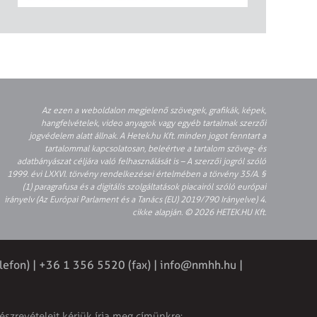
Az ezen a weboldalon megjelenő szövegek, grafikák, képek,
hangfelvételek, video anyagok vagy egyéb tartalmak szerzői
jogvédelem alatt állnak. A Hetek.hu Kft. minden jogot fenntart a
tartalommal kapcsolatosan, beleértve a tartalom szöveg- és
adatbányászat céljára való felhasználását is – A szerzői jogról szóló
1999. évi LXXVI. törvény rendelkezései értelmében a törvény 35/A. §
(1) paragrafusa és a digitális szolgáltatások piacairól szóló európai
irányelv (Az Európai Parlament és a Tanács (EU) 2019/790 Irányelve) 4.
cikke alapján. © 2026 HETEK.HU Kft.
lefon) | +36 1 356 5520 (fax) |
info@nmhh.hu
|
észrevételeit kérjük írja meg címünkre: