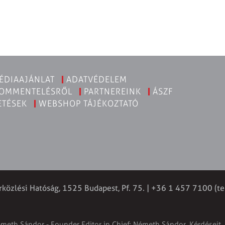
ÉDIAAJÁNLAT
ADATVÉDELEM
KOMMENTELÉSRŐL
PARTNEREINK
ÁSZF
ETÉSEK
WEBSHOP TÁJÉKOZTATÓ
rközlési Hatóság, 1525 Budapest, Pf. 75. | +36 1 457 7100 (te
émeth Sándor - Founder Editor in Chief: Németh Sándor. Kérdéseit, 