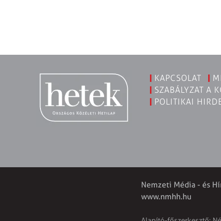
KAPCSOLAT
M
SZABÁLYZAT A 
POLITIKAI HIRD
Nemzeti Média - és Hí
www.nmhh.hu
Alapító-főszerkesztő: N