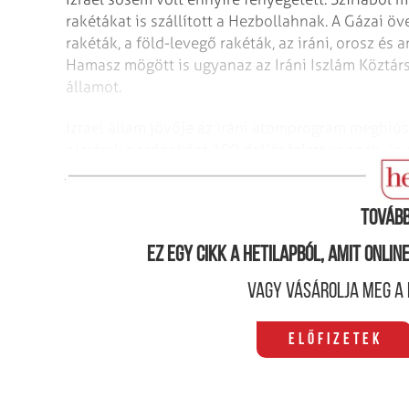
rakétákat is szállított a Hezbollahnak. A Gázai öv
rakéták, a föld-levegő rakéták, az iráni, orosz és 
Hamasz mögött is ugyanaz az Iráni Iszlám Köztárs
államot.
Izrael állam jövője az iráni atomprogram meghiús
olajárak hordónként 100 dollár felett vannak, és
juttat az iráni kincstárnak.
Tovább
Ez egy cikk a hetilapból, amit onli
Vagy vásárolja meg a 
Előfizetek