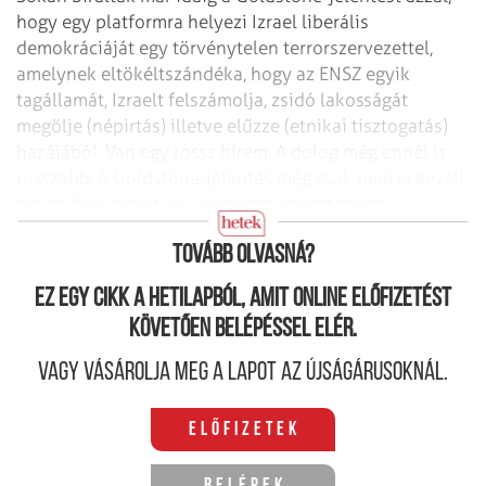
hogy egy platformra helyezi Izrael liberális
demokráciáját egy törvénytelen terrorszervezettel,
amelynek eltökéltszándéka, hogy az ENSZ egyik
tagállamát, Izraelt felszámolja, zsidó lakosságát
megölje (népirtás) illetve elűzze (etnikai tisztogatás)
hazájából. Van egy rossz hírem. A dolog még ennél is
rosszabb. A Goldstone-jelentés még csak nem is kezeli
egyen­lően Izraelt és a Hamaszt. Izraelt tekinti
terroristának, míg a Hamaszt legitim kormányzatnak.
Tovább olvasná?
Ez egy cikk a hetilapból, amit online előfizetést
követően belépéssel elér.
Vagy vásárolja meg a lapot az újságárusoknál.
Előfizetek