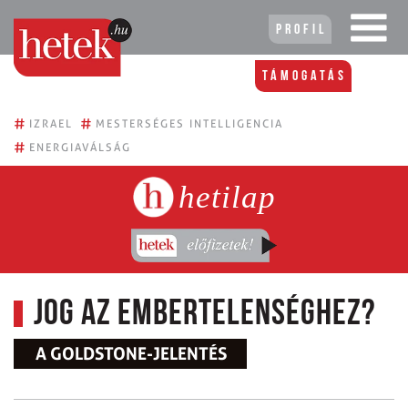
Profil
Támogatás
#
#
IZRAEL
MESTERSÉGES INTELLIGENCIA
#
ENERGIAVÁLSÁG
hetilap
Jog az embertelenséghez?
A GOLDSTONE-JELENTÉS