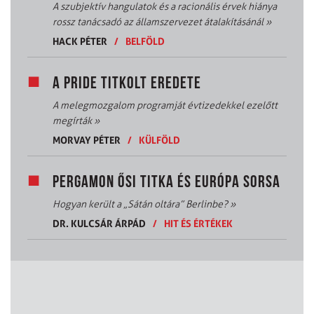
A szubjektív hangulatok és a racionális érvek hiánya
rossz tanácsadó az államszervezet átalakításánál
»
HACK PÉTER
/
BELFÖLD
A PRIDE TITKOLT EREDETE
A melegmozgalom programját évtizedekkel ezelőtt
megírták
»
MORVAY PÉTER
/
KÜLFÖLD
PERGAMON ŐSI TITKA ÉS EURÓPA SORSA
Hogyan került a „Sátán oltára” Berlinbe?
»
DR. KULCSÁR ÁRPÁD
/
HIT ÉS ÉRTÉKEK