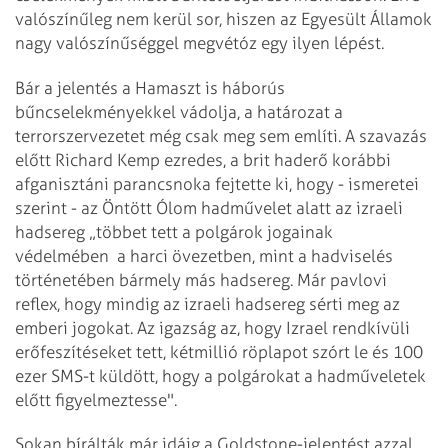
valószínűleg nem kerül sor, hiszen az Egyesült Államok
nagy valószínűséggel megvétóz egy ilyen lépést.
Bár a jelentés a Hamaszt is háborús
bűncselekményekkel vádolja, a határozat a
terrorszervezetet még csak meg sem említi. A szavazás
előtt Richard Kemp ezredes, a brit haderő korábbi
afganisztáni parancsnoka fejtette ki, hogy - ismeretei
szerint - az Öntött Ólom had­művelet alatt az izraeli
hadsereg „többet tett a polgárok jogainak
védelmében a harci övezetben, mint a hadviselés
történetében bármely más hadsereg. Már pavlovi
reflex, hogy mindig az izraeli hadsereg sérti meg az
emberi jogokat. Az igazság az, hogy Izrael rendkívüli
erő­fe­szí­téseket tett, kétmillió röplapot szórt le és 100
ezer SMS-t küldött, hogy a polgárokat a had­mű­­veletek
előtt figyelmeztesse".
Sokan bírálták már idáig a Gold­stone-jelentést azzal,