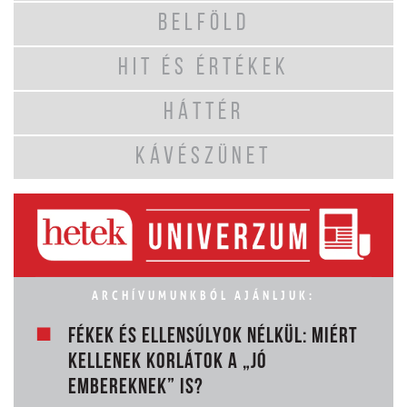
BELFÖLD
HIT ÉS ÉRTÉKEK
HÁTTÉR
KÁVÉSZÜNET
ARCHÍVUMUNKBÓL AJÁNLJUK:
FÉKEK ÉS ELLENSÚLYOK NÉLKÜL: MIÉRT
KELLENEK KORLÁTOK A „JÓ
EMBEREKNEK” IS?