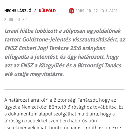
HECHS LÁSZLÓ
/
KÜLFÖLD
2009. 10. 22. (XIII/43)
2009. 10. 22.
Izrael hiába lobbizott a súlyosan egyoldalúnak
tartott Goldstone-jelentés visszautasításáért, az
ENSZ Emberi Jogi Tanácsa 25:6 arányban
elfogadta a jelentést, és úgy határozott, hogy
azt az ENSZ a Közgyűlés és a Biztonsági Tanács
elé utalja megvitatásra.
A határozat arra kéri a Biztonsági Tanácsot, hogy az
ügyet a Nemzetközi Büntető Bírósághoz továbbítsa. Ez
a dokumentum alapul szolgálhat majd arra, hogy a
bíróság izraeliekkel szemben háborús bűn­
cselekmények miatt büntetőeljárást indíthasson. Erre