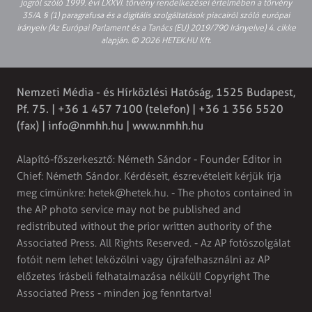
jogról szóló 1999. évi LXXVI. törvény rendelkezései értelmében a törvény
35/A. § (1) paragrafusa és a digitális szolgáltatások piacairól szóló európai
irányelv (Az Európai Parlament és a Tanács (EU) 2019/790 Irányelve) 4. cikke
alapján. © 2026 HETEK.HU Kft.
Nemzeti Média - és Hírközlési Hatóság, 1525 Budapest,
Pf. 75. | +36 1 457 7100 (telefon) | +36 1 356 5520
(fax) |
info@nmhh.hu
| www.nmhh.hu
Alapító-főszerkesztő: Németh Sándor - Founder Editor in
Chief: Németh Sándor. Kérdéseit, észrevételeit kérjük írja
meg címünkre:
hetek@hetek.hu
. - The photos contained in
the AP photo service may not be published and
redistributed without the prior written authority of the
Associated Press. All Rights Reserved. - Az AP fotószolgálat
fotóit nem lehet leközölni vagy újrafelhasználni az AP
előzetes írásbeli felhatalmazása nélkül! Copyright The
Associated Press - minden jog fenntartva!