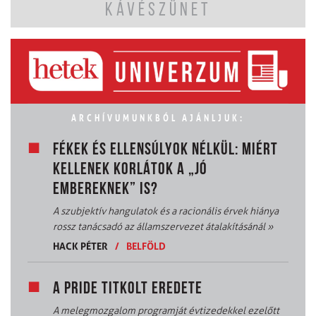
KÁVÉSZÜNET
ARCHÍVUMUNKBÓL AJÁNLJUK:
FÉKEK ÉS ELLENSÚLYOK NÉLKÜL: MIÉRT
KELLENEK KORLÁTOK A „JÓ
EMBEREKNEK” IS?
A szubjektív hangulatok és a racionális érvek hiánya
rossz tanácsadó az államszervezet átalakításánál
»
HACK PÉTER
/
BELFÖLD
A PRIDE TITKOLT EREDETE
A melegmozgalom programját évtizedekkel ezelőtt