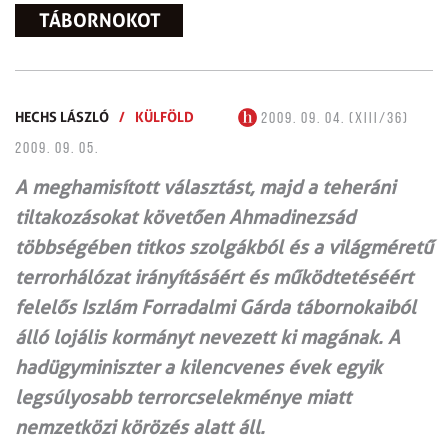
TÁBORNOKOT
HECHS LÁSZLÓ
/
KÜLFÖLD
2009. 09. 04. (XIII/36)
2009. 09. 05.
A meghamisított választást, majd a teheráni
tiltakozásokat követően Ahmadinezsád
többségében titkos szolgákból és a világméretű
terrorhálózat irányításáért és működtetéséért
felelős Iszlám Forradalmi Gárda tábornokaiból
álló lojális kormányt nevezett ki magának. A
hadügyminiszter a kilencvenes évek egyik
legsúlyosabb terrorcselekménye miatt
nemzetközi körözés alatt áll.