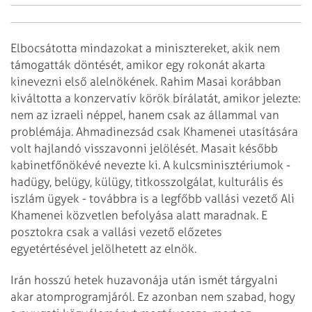
Elbocsátotta mindazokat a minisztereket, akik nem
támogatták döntését, amikor egy rokonát akarta
kinevezni első alelnökének. Rahim Masai korábban
kiváltotta a konzervatív körök bírálatát, amikor jelezte:
nem az izraeli néppel, hanem csak az állammal van
problémája. Ahmadinezsád csak Khamenei utasítására
volt hajlandó visszavonni jelölését. Masait később
kabinetfőnökévé nevezte ki. A kulcsminisztériumok -
hadügy, belügy, külügy, titkosszolgálat, kulturális és
iszlám ügyek - továbbra is a legfőbb vallási vezető Ali
Khamenei közvetlen befolyása alatt maradnak. E
posztokra csak a vallási vezető előzetes
egyetértésével jelölhetett az elnök.
Irán hosszú hetek huzavonája után ismét tárgyalni
akar atomprogramjáról. Ez azonban nem szabad, hogy