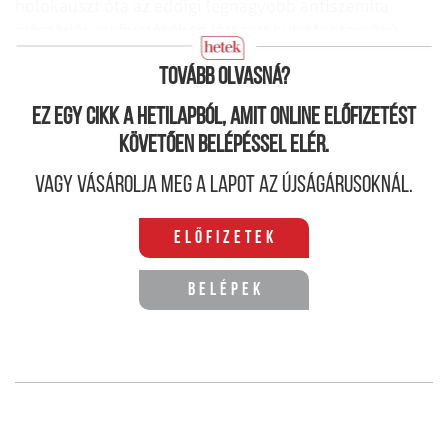
holokauszt óta az eddigi legnagyobb antiszemita
mészárlás elkövetésében játszott kulcsfontosságú
szerepet.
Tovább olvasná?
Ez egy cikk a hetilapból, amit online előfizetést
követően belépéssel elér.
Vagy vásárolja meg a lapot az újságárusoknál.
Előfizetek
Belépek