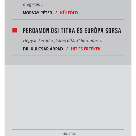
megírták
»
MORVAY PÉTER
/
KÜLFÖLD
PERGAMON ŐSI TITKA ÉS EURÓPA SORSA
Hogyan került a „Sátán oltára” Berlinbe?
»
DR. KULCSÁR ÁRPÁD
/
HIT ÉS ÉRTÉKEK
HIRDETÉS