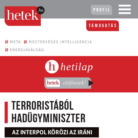
Profil
Támogatás
#
#
META
MESTERSÉGES INTELLIGENCIA
#
ENERGIAVÁLSÁG
hetilap
Terroristából
hadügyminiszter
AZ INTERPOL KÖRÖZI AZ IRÁNI