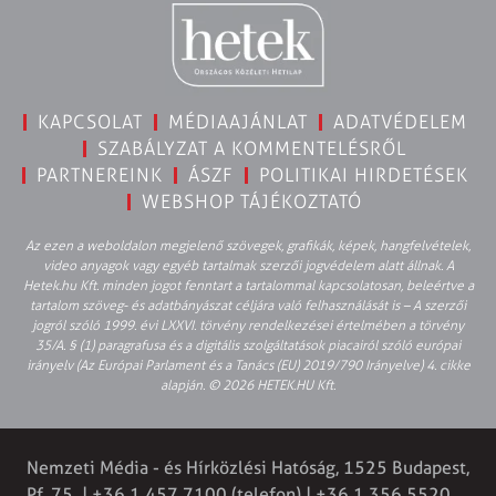
KAPCSOLAT
MÉDIAAJÁNLAT
ADATVÉDELEM
SZABÁLYZAT A KOMMENTELÉSRŐL
PARTNEREINK
ÁSZF
POLITIKAI HIRDETÉSEK
WEBSHOP TÁJÉKOZTATÓ
Az ezen a weboldalon megjelenő szövegek, grafikák, képek, hangfelvételek,
video anyagok vagy egyéb tartalmak szerzői jogvédelem alatt állnak. A
Hetek.hu Kft. minden jogot fenntart a tartalommal kapcsolatosan, beleértve a
tartalom szöveg- és adatbányászat céljára való felhasználását is – A szerzői
jogról szóló 1999. évi LXXVI. törvény rendelkezései értelmében a törvény
35/A. § (1) paragrafusa és a digitális szolgáltatások piacairól szóló európai
irányelv (Az Európai Parlament és a Tanács (EU) 2019/790 Irányelve) 4. cikke
alapján. © 2026 HETEK.HU Kft.
Nemzeti Média - és Hírközlési Hatóság, 1525 Budapest,
Pf. 75. | +36 1 457 7100 (telefon) | +36 1 356 5520