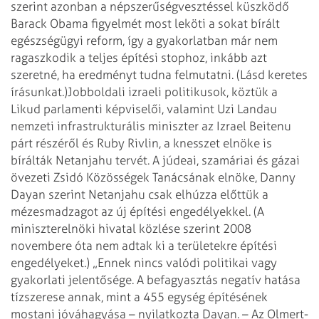
szerint azonban a népszerűségvesztéssel küszködő
Barack Obama figyelmét most leköti a sokat bírált
egészségügyi reform, így a gyakorlatban már nem
ragaszkodik a teljes építési stophoz, inkább azt
szeretné, ha eredményt tudna felmutatni. (Lásd keretes
írásunkat.)
Jobboldali izraeli politikusok, köztük a
Likud parlamenti képvi­selői, valamint Uzi Landau
nemzeti infrastrukturális miniszter az Izrael Beitenu
párt részéről és Ruby Rivlin, a knesszet elnöke is
bírálták Netanjahu tervét. A júdeai, szamáriai és gázai
övezeti Zsidó Közösségek Tanácsának elnöke, Danny
Dayan szerint Netanjahu csak elhúzza előttük a
mézesmadzagot az új építési engedélyekkel. (A
miniszterelnöki hivatal közlése szerint 2008
novembere óta nem adtak ki a területekre építési
enge­délyeket.) „Ennek nincs valódi politikai vagy
gyakorlati je­len­­tősége. A befagyasztás negatív hatása
tízszerese annak, mint a 455 egység építésének
mostani jóváhagyása – nyilatkozta Dayan. – Az Olmert-