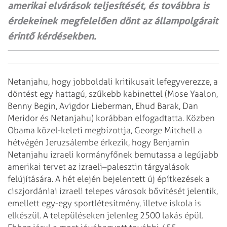
amerikai elvárások teljesítését, és továbbra is
érdekeinek megfelelően dönt az állampolgárait
érintő kérdésekben.
Netanjahu, hogy jobboldali kritikusait lefegyverezze, a
döntést egy hattagú, szűkebb kabinettel (Mose Yaalon,
Benny Begin, Avigdor Lieberman, Ehud Barak, Dan
Meridor és Netanjahu) korábban elfogadtatta.
Közben
Obama közel-keleti megbízottja, George Mitchell a
hétvégén Jeruzsálembe érkezik, hogy Benjamin
Netanjahu izraeli kor­mányfőnek bemutassa a legújabb
amerikai tervet az izraeli–palesztin tárgyalások
felújítására.
A hét elején bejelentett új építkezések a
ciszjordániai izraeli telepes városok bővítését jelentik,
emellett egy-egy sportlétesítmény, illetve iskola is
elkészül. A településeken jelenleg 2500 lakás épül.