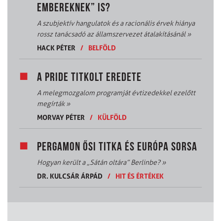
EMBEREKNEK” IS?
A szubjektív hangulatok és a racionális érvek hiánya
rossz tanácsadó az államszervezet átalakításánál
»
HACK PÉTER
/
BELFÖLD
A PRIDE TITKOLT EREDETE
A melegmozgalom programját évtizedekkel ezelőtt
megírták
»
MORVAY PÉTER
/
KÜLFÖLD
PERGAMON ŐSI TITKA ÉS EURÓPA SORSA
Hogyan került a „Sátán oltára” Berlinbe?
»
DR. KULCSÁR ÁRPÁD
/
HIT ÉS ÉRTÉKEK