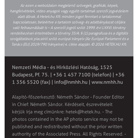
Az ezen a weboldalon megjelenő szövegek, grafikák, képek,
hangfelvételek, video anyagok vagy egyéb tartalmak szerzői jogvédelem
alatt állnak. A Hetek.hu Kft. minden jogot fenntart a tartalommal
kapcsolatosan, beleértve a tartalom szöveg- és adatbányászat céljára
való felhasználását is – A szerzői jogról szóló 1999. évi LXXVI. törvény
rendelkezései értelmében a törvény 35/A. § (1) paragrafusa és a digitális
szolgáltatások piacairól szóló európai irányelv (Az Európai Parlament és a
Tanács (EU) 2019/790 Irányelve) 4. cikke alapján. © 2026 HETEK.HU Kft.
Nemzeti Média - és Hírközlési Hatóság, 1525
Budapest, Pf. 75. | +36 1 457 7100 (telefon) | +36
1 356 5520 (fax) |
info@nmhh.hu
| www.nmhh.hu
Alapító-főszerkesztő: Németh Sándor - Founder Editor
in Chief: Németh Sándor. Kérdéseit, észrevételeit
kérjük írja meg címünkre:
hetek@hetek.hu
. - The
photos contained in the AP photo service may not be
published and redistributed without the prior written
authority of the Associated Press. All Rights Reserved. -