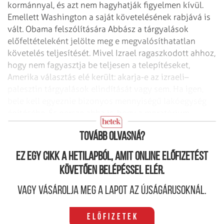
kormánnyal, és azt nem hagyhatják figyelmen kívül.
Emellett Washington a saját követelésének rabjává is
vált. Obama felszólítására Abbász a tárgyalások
előfeltételeként jelölte meg e megvalósíthatatlan
követelés teljesítését. Mivel Izrael ragaszkodott ahhoz,
hogy nem fagyasztja be teljesen a telepítéseket,
Amerika választás elé került: akarja-e az izraeli–
palesztin tárgyalások elindítását vagy sem. Ha igen,
bele kell egyeznie bizonyos mennyiségű lakóegység
építésébe. És persze abba is, hogy a moratórium
ideiglenes és feltételes.
Tovább olvasná?
Ez egy cikk a hetilapból, amit online előfizetést
követően belépéssel elér.
Vagy vásárolja meg a lapot az újságárusoknál.
Előfizetek