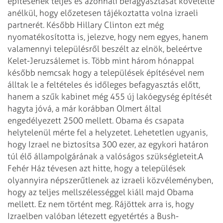
építésének teljes és azonnali befagyasztását követelte
anélkül, hogy előzetesen tájékoztatta volna izraeli
partnerét. Később Hillary Clinton ezt még
nyomatékosította is, jelezve, hogy nem egyes, hanem
valamennyi településről beszélt az elnök, beleértve
Kelet-Jeruzsálemet is. Több mint három hónappal
később nemcsak hogy a települések építésével nem
álltak le a feltételes és időleges befagyasztás előtt,
hanem a szűk kabinet még 455 új lakóegység építését
hagyta jóvá, a már korábban Olmert által
engedélyezett 2500 mellett. Obama és csapata
helytelenül mérte fel a helyzetet. Lehetetlen ugyanis,
hogy Izrael ne biztosítsa 300 ezer, az egykori határon
túl élő állampolgárának a valóságos szükségleteit.
A
Fehér Ház tévesen azt hitte, hogy a települések
olyannyira népszerűtlenek az izraeli közvéleményben,
hogy az teljes mellszélességgel kiáll majd Obama
mellett. Ez nem történt meg. Rájöttek arra is, hogy
Izraelben valóban létezett egyetértés a Bush-