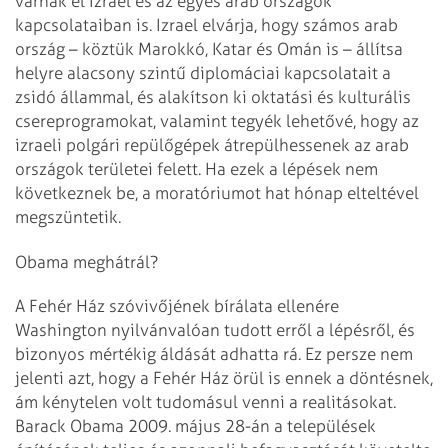
várnak el Izrael és az egyes arab országok
kapcsolataiban is. Izrael elvárja, hogy számos arab
ország – köztük Marokkó, Katar és Omán is – állítsa
helyre alacsony szintű diplomáciai kapcsolatait a
zsidó állammal, és alakítson ki oktatási és kulturális
csereprogramokat, valamint tegyék lehetővé, hogy az
izraeli polgári repülőgépek átrepülhessenek az arab
országok területei felett. Ha ezek a lépések nem
következnek be, a moratóriumot hat hónap elteltével
megszüntetik.
Obama meghátrál?
A Fehér Ház szóvivőjének bírálata ellenére
Washington nyilvánvalóan tudott erről a lépésről, és
bizonyos mértékig áldását adhatta rá. Ez persze nem
jelenti azt, hogy a Fehér Ház örül is ennek a döntésnek,
ám kénytelen volt tudomásul venni a realitásokat.
Barack Obama 2009. május 28-án a települések