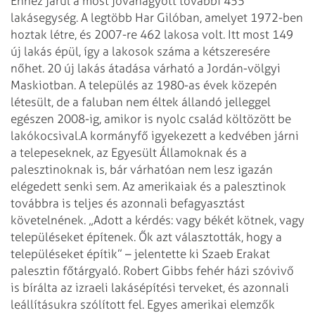
Ehhez járul a most jóváhagyott további 455
lakásegység. A legtöbb Har Gilóban, amelyet 1972-ben
hoztak létre, és 2007-re 462 lakosa volt. Itt most 149
új lakás épül, így a lakosok száma a kétszeresére
nőhet. 20 új lakás átadása várható a Jordán-völgyi
Maskiotban. A település az 1980-as évek közepén
létesült, de a faluban nem éltek állandó jelleggel
egészen 2008-ig, amikor is nyolc család költözött be
lakókocsival.
A kormányfő igyekezett a kedvében járni
a telepeseknek, az Egyesült Államoknak és a
palesztinoknak is, bár várhatóan nem lesz igazán
elégedett senki sem. Az amerikaiak és a palesztinok
továbbra is teljes és azonnali befagyasztást
követelnének. „Adott a kérdés: vagy békét kötnek, vagy
településeket építenek. Ők azt választották, hogy a
településeket építik” – jelentette ki Szaeb Erakat
palesztin főtárgyaló. Robert Gibbs fehér házi szóvivő
is bírálta az izraeli lakásépítési terveket, és azonnali
leállításukra szólított fel. Egyes amerikai elemzők