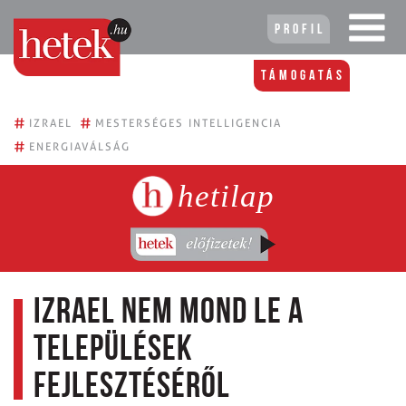
Profil
Támogatás
#
#
IZRAEL
MESTERSÉGES INTELLIGENCIA
#
ENERGIAVÁLSÁG
hetilap
Izrael nem mond le a
települések
fejlesztéséről