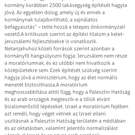
kormány korábban 2500 lakásegység építését hagyta
jóvá. Az egyetlen dolog, amely új és ennek a
kormánynak tulajdonítható, a sajnálatos
befagyasztás” – tette hozzá a telepes önkormányzati
vezető.
A kritikusok szerint az építési tilalom a kelet-
jeruzsálemi fejlesztésekre is vonatkozik.
Netanjahuhoz közeli források szerint azonban a
kormányfő hangsúlyozni fogja: Jeruzsálem nem része
a moratóriumnak, és ez utóbbi nem hivatkozik a
középületekre sem. Ezek építését szükség szerint
hagyja jóvá a minisztérium, hogy az élet normális
menetét biztosíthassa.
A moratórium
meghosszabbítása attól függ, hogy a Palesztin Hatóság
és az arab országok megteszik-e a tőlük elvárt
bizalomerősítő lépése­ket. Izrael a moratórium fejében
azt reméli, hogy véget vetnek az Izrael elleni
uszításnak a Palesztin Hatóság területén a médiában
és az oktatásban, valamint jelentős normalizálást