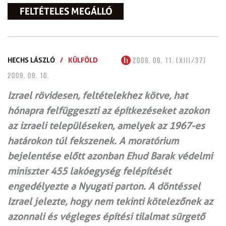
FELTÉTELES MEGÁLLÓ
HECHS LÁSZLÓ
/
KÜLFÖLD
2009. 09. 11. (XIII/37)
2009. 09. 10.
Izrael rövidesen, feltételekhez kötve, hat
hónapra felfüggeszti az építkezéseket azokon
az izraeli településeken, amelyek az 1967-es
határokon túl fekszenek. A moratórium
bejelentése előtt azonban Ehud Barak védelmi
miniszter 455 lakóegység felépítését
engedélyezte a Nyugati parton. A döntéssel
Izrael jelezte, hogy nem tekinti kötelezőnek az
azonnali és végleges építési tilalmat sürgető