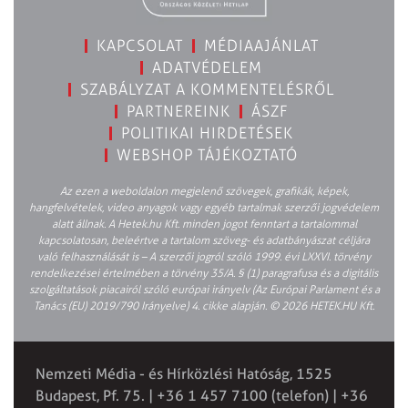
KAPCSOLAT
MÉDIAAJÁNLAT
ADATVÉDELEM
SZABÁLYZAT A KOMMENTELÉSRŐL
PARTNEREINK
ÁSZF
POLITIKAI HIRDETÉSEK
WEBSHOP TÁJÉKOZTATÓ
Az ezen a weboldalon megjelenő szövegek, grafikák, képek,
hangfelvételek, video anyagok vagy egyéb tartalmak szerzői jogvédelem
alatt állnak. A Hetek.hu Kft. minden jogot fenntart a tartalommal
kapcsolatosan, beleértve a tartalom szöveg- és adatbányászat céljára
való felhasználását is – A szerzői jogról szóló 1999. évi LXXVI. törvény
rendelkezései értelmében a törvény 35/A. § (1) paragrafusa és a digitális
szolgáltatások piacairól szóló európai irányelv (Az Európai Parlament és a
Tanács (EU) 2019/790 Irányelve) 4. cikke alapján. © 2026 HETEK.HU Kft.
Nemzeti Média - és Hírközlési Hatóság, 1525
Budapest, Pf. 75. | +36 1 457 7100 (telefon) | +36