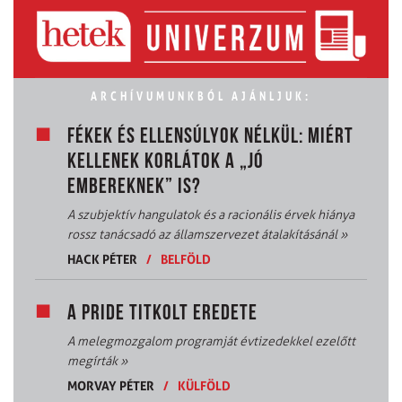
ARCHÍVUMUNKBÓL AJÁNLJUK:
FÉKEK ÉS ELLENSÚLYOK NÉLKÜL: MIÉRT
KELLENEK KORLÁTOK A „JÓ
EMBEREKNEK” IS?
A szubjektív hangulatok és a racionális érvek hiánya
rossz tanácsadó az államszervezet átalakításánál
»
HACK PÉTER
/
BELFÖLD
A PRIDE TITKOLT EREDETE
A melegmozgalom programját évtizedekkel ezelőtt
megírták
»
MORVAY PÉTER
/
KÜLFÖLD