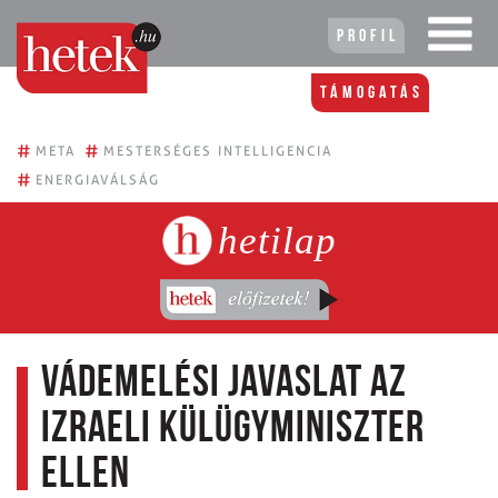
Profil
Támogatás
#
#
META
MESTERSÉGES INTELLIGENCIA
#
ENERGIAVÁLSÁG
hetilap
Vádemelési javaslat az
izraeli külügyminiszter
ellen