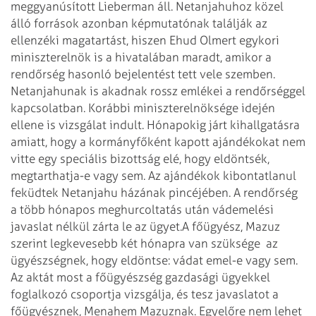
meggyanúsított Lieberman áll. Netanjahuhoz közel
álló források azonban képmutatónak találják az
ellenzéki magatartást, hiszen Ehud Olmert egykori
miniszterelnök is a hivatalában maradt, amikor a
rendőrség hasonló bejelentést tett vele szemben.
Netanjahunak is akadnak rossz emlékei a rendőrséggel
kapcsolatban. Korábbi miniszterelnöksége idején
ellene is vizsgálat indult. Hónapokig járt kihallgatásra
amiatt, hogy a kormányfőként kapott ajándékokat nem
vitte egy speciális bizottság elé, hogy eldöntsék,
megtarthatja-e vagy sem. Az ajándékok kibontatlanul
feküdtek Netanjahu házának pincéjében. A rendőrség
a több hónapos meghurcoltatás után vádemelési
javaslat nélkül zárta le az ügyet.
A főügyész, Mazuz
szerint legkevesebb két hónapra van szüksége az
ügyészségnek, hogy eldöntse: vádat emel-e vagy sem.
Az aktát most a főügyészség gazdasági ügyekkel
foglalkozó csoportja vizsgálja, és tesz javaslatot a
főügyésznek, Menahem Mazuznak. Egyelőre nem lehet