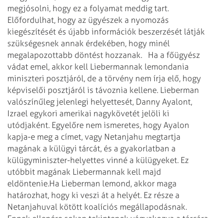
megjósolni, hogy ez a folyamat meddig tart.
Előfordulhat, hogy az ügyészek a nyomozás
kiegészítését és újabb információk beszerzését látják
szükségesnek annak érdekében, hogy minél
megalapozottabb döntést hozzanak.
Ha a főügyész
vádat emel, akkor kell Liebermannak lemondania
miniszteri posztjáról, de a törvény nem írja elő, hogy
képviselői posztjáról is távoznia kellene. Lieberman
valószínűleg jelenlegi helyettesét, Danny Ayalont,
Izrael egykori amerikai nagykövetét jelöli ki
utódjaként. Egyelőre nem ismeretes, hogy Ayalon
kapja-e meg a címet, vagy Netanjahu megtartja
magának a külügyi tárcát, és a gyakorlatban a
külügyminiszter-helyettes vinné a külügyeket. Ez
utóbbit magának Liebermannak kell majd
eldöntenie.
Ha Lieberman lemond, akkor maga
határozhat, hogy ki veszi át a helyét. Ez része a
Netanjahuval kötött koalíciós megállapodásnak.