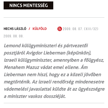
NINCS MENTESSÉG
HECHS LÁSZLÓ
/
KÜLFÖLD
2009. 08. 07. (XIII/32)
2009. 08. 08.
Lemond külügyminiszteri és pártvezetői
posztjáról Avigdor Lieberman (képünkön),
izraeli külügyminiszter, amennyiben a fő­ügyész,
Menahem Mazuz vádat emel ellene. Ám
Lieberman nem hiszi, hogy ez a közeli jövőben
megtörténik. Az izraeli rendőr­ség mindenesetre
vádemelési javaslattal küldte át az ügyészségre
a miniszter vaskos dossziéját.