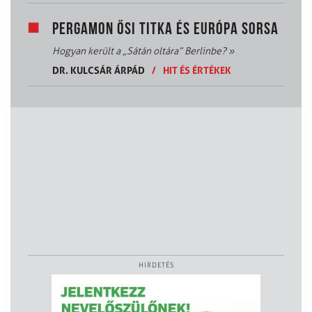
PERGAMON ŐSI TITKA ÉS EURÓPA SORSA
Hogyan került a „Sátán oltára” Berlinbe?
»
DR. KULCSÁR ÁRPÁD
/
HIT ÉS ÉRTÉKEK
HIRDETÉS