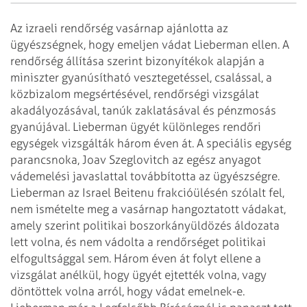
Az izraeli rendőrség vasárnap ajánlotta az
ügyészségnek, hogy emeljen vádat Lieberman ellen. A
rendőrség állítása szerint bizonyítékok alapján a
miniszter gyanúsítható vesztegetéssel, csalással, a
közbizalom megsértésével, rendőrségi vizsgálat
akadályozásával, tanúk zaklatásával és pénzmosás
gyanújával. Lieberman ügyét különleges rendőri
egységek vizsgálták három éven át. A speciális egység
parancsnoka, Joav Szeglovitch az egész anyagot
vádemelési javaslattal továbbította az ügyészségre.
Lieberman az Israel Beitenu frakcióülésén szólalt fel,
nem ismételte meg a vasárnap hangoztatott vádakat,
amely szerint politikai boszorkányüldözés áldozata
lett volna, és nem vádolta a rendőrséget politikai
elfogultsággal sem. Három éven át folyt ellene a
vizsgálat anélkül, hogy ügyét ejtették volna, vagy
döntöttek volna arról, hogy vádat emelnek-e.