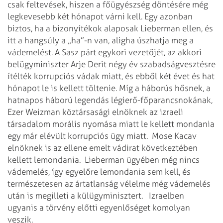
csak feltevések, hiszen a főügyészség döntésére még
legkevesebb két hónapot várni kell. Egy azonban
biztos, ha a bizonyítékok alaposak Lieberman ellen, és
itt a hangsúly a „ha”-n van, aligha úszhatja meg a
vádemelést. A Sasz párt egykori vezetőjét, az akkori
belügyminiszter Arje Derit négy év szabadságvesztésre
ítélték korrupciós vádak miatt, és ebből két évet és hat
hónapot le is kellett töltenie. Míg a háborús hősnek, a
hatnapos háború legendás légierő-főparancsnokának,
Ezer Weizman köztársasági elnöknek az izraeli
társadalom morális nyomása miatt le kellett mondania
egy már elévült korrupciós ügy miatt. Mose Kacav
elnöknek is az ellene emelt vádirat következtében
kellett lemondania. Lieberman ügyében még nincs
vádemelés, így egyelőre lemondania sem kell, és
természetesen az ártatlanság vélelme még vádemelés
után is megilleti a külügyminisztert. Izraelben
ugyanis a törvény előtti egyenlőséget komolyan
veszik.