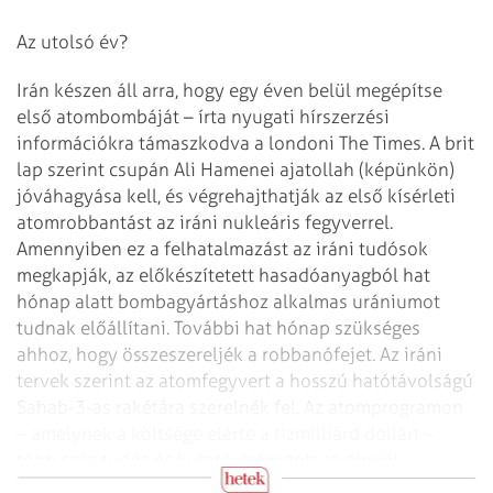
Az utolsó év?
Irán készen áll arra, hogy egy éven belül megépítse
első atombombáját – írta nyugati hírszerzési
információkra támaszkodva a londoni The Times. A brit
lap szerint csupán Ali Hamenei ajatollah (képünkön)
jóváhagyása kell, és végrehajthatják az első kísérleti
atomrobbantást az iráni nukleáris fegyverrel.
Amennyiben ez a felhatalmazást az iráni tudósok
megkapják, az előkészítetett hasadóanyagból hat
hónap alatt bombagyártáshoz alkalmas urániumot
tudnak előállítani. További hat hónap szükséges
ahhoz, hogy összeszereljék a robbanófejet. Az iráni
tervek szerint az atomfegyvert a hosszú hatótávolságú
Sahab-3-as rakétára szerelnék fel. Az atomprogramon
– amelynek a költsége elérte a tízmilliárd dollárt –
több száz tudós és kutató dolgozott az elmúlt
években.