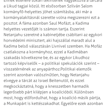
Ennek ellenére sokan tekintenek vágyakozva a tárcára
a Likud tagjai közül. Itt elsősorban Szilván Salom
kormányfő-helyettes jöhet számításba, aki már a
kormányalakításnál szerette volna megszerezni ezt a
posztot. A fáma azonban Saul Mofázt, a Kadima
helyettes vezetőjét is számon tartja. Eszerint
Netanjahu szeretné a kabinetjébe csábítani az egykori
honvédelmi minisztert, aki hajszállal maradt alul a
Kadima belső választásán Livnivel szemben. Ha Mofáz
csatlakozna a kormányhoz, ezzel a Kadimában
szakadás következne be, és az egykor Likudhoz
tartozó képviselők – a politikai spekulációk szerint –
visszatérnének az anyapárthoz.
Politikai elemzők
szerint azonban valószínűtlen, hogy Netanjahu
elvegye a tárcát az Israel Beitenutól, és ezzel
megkockáztatná, hogy a knesszetben harmadik
legerősebb párt kilépjen a koalícióból. Különösen
most, hogy előfordulhat, hogy a koalíció másik pártja,
a Munkapárt is kettészakadhat. Egyelőre ezek azonban