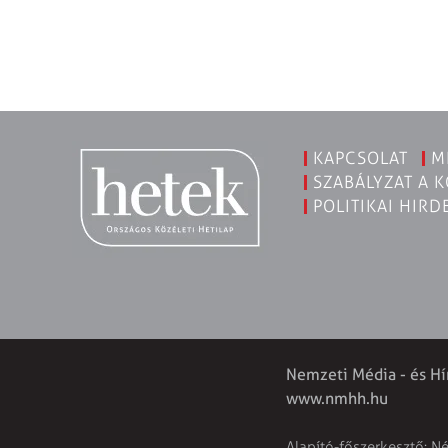
KAPCSOLAT
M
SZABÁLYZAT A 
POLITIKAI HIRD
Nemzeti Média - és Hí
www.nmhh.hu
Alapító-főszerkesztő: N