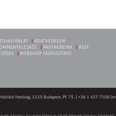
ÉDIAAJÁNLAT
ADATVÉDELEM
KOMMENTELÉSRŐL
PARTNEREINK
ÁSZF
ETÉSEK
WEBSHOP TÁJÉKOZTATÓ
rközlési Hatóság, 1525 Budapest, Pf. 75. | +36 1 457 7100 (te
émeth Sándor - Founder Editor in Chief: Németh Sándor. Kérdéseit, 