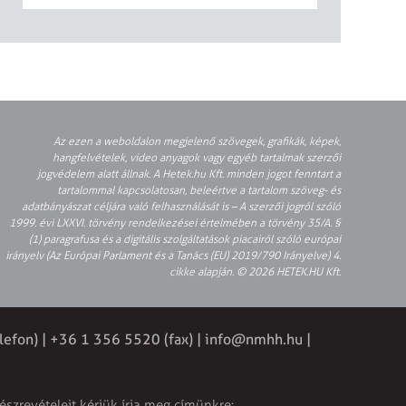
Az ezen a weboldalon megjelenő szövegek, grafikák, képek,
hangfelvételek, video anyagok vagy egyéb tartalmak szerzői
jogvédelem alatt állnak. A Hetek.hu Kft. minden jogot fenntart a
tartalommal kapcsolatosan, beleértve a tartalom szöveg- és
adatbányászat céljára való felhasználását is – A szerzői jogról szóló
1999. évi LXXVI. törvény rendelkezései értelmében a törvény 35/A. §
(1) paragrafusa és a digitális szolgáltatások piacairól szóló európai
irányelv (Az Európai Parlament és a Tanács (EU) 2019/790 Irányelve) 4.
cikke alapján. © 2026 HETEK.HU Kft.
lefon) | +36 1 356 5520 (fax) |
info@nmhh.hu
|
észrevételeit kérjük írja meg címünkre: