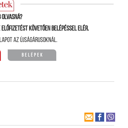
 sikerült kijutnia a vízből.
 olvasná?
ne előfizetést követően belépéssel elér.
lapot az újságárusoknál.
Belépek