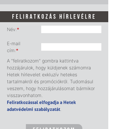
FELIRATKOZÁS HÍRLEVÉLRE
Név:
*
E-mail
cím:
*
A "feliratkozom" gombra kattintva
hozzájárulok, hogy küldjenek számomra
Hetek hírlevelet exkluzív hetekes
tartalmakról és promóciókról. Tudomásul
veszem, hogy hozzájárulásomat bármikor
visszavonhatom.
Feliratkozással elfogadja a Hetek
adatvédelmi szabályzatát
.