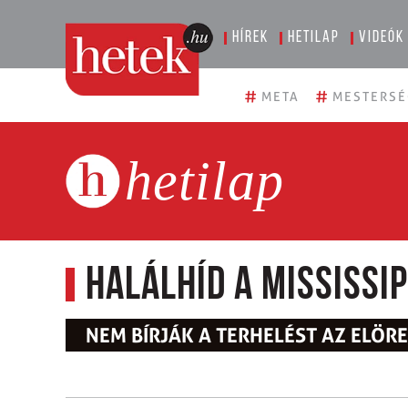
Hírek
Hetilap
Videók
#
#
META
MESTERSÉ
hetilap
Halálhíd a Mississip
NEM BÍRJÁK A TERHELÉST AZ ELÖ