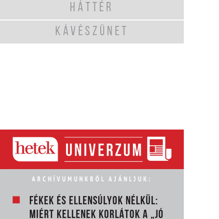
HÁTTÉR
KÁVÉSZÜNET
ARCHÍVUMUNKBÓL AJÁNLJUK:
FÉKEK ÉS ELLENSÚLYOK NÉLKÜL:
MIÉRT KELLENEK KORLÁTOK A „JÓ