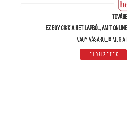
teljesen eltűnt. A fiatal édesanyának
fél óra múlva
Tovább
Ez egy cikk a hetilapból, amit onli
Vagy vásárolja meg a 
Előfizetek