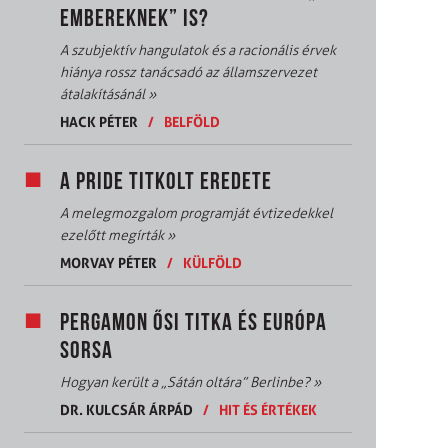
EMBEREKNEK” IS?
A szubjektív hangulatok és a racionális érvek
hiánya rossz tanácsadó az államszervezet
átalakításánál
»
HACK PÉTER
/
BELFÖLD
A PRIDE TITKOLT EREDETE
A melegmozgalom programját évtizedekkel
ezelőtt megírták
»
MORVAY PÉTER
/
KÜLFÖLD
PERGAMON ŐSI TITKA ÉS EURÓPA
SORSA
Hogyan került a „Sátán oltára” Berlinbe?
»
DR. KULCSÁR ÁRPÁD
/
HIT ÉS ÉRTÉKEK