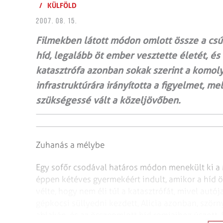
/
KÜLFÖLD
2007. 08. 15.
Filmekben látott módon omlott össze a cs
híd, legalább öt ember vesztette életét, é
katasztrófa azonban sokak szerint a komol
infrastruktúrára irányította a figyelmet, 
szükségessé vált a közeljövőben.
Zuhanás a mélybe
Egy sofőr csodával határos módon menekült ki a M
éppen kétéves gyermekéért indult, amikor a híd
ö
vélte, hogy nem éli túl a
katasztrófát, mivel autój
gépkocsi süllyedni kezdett, Alicia azonban, ször
ablakán, és az összeomlott híd romjaihoz úszott