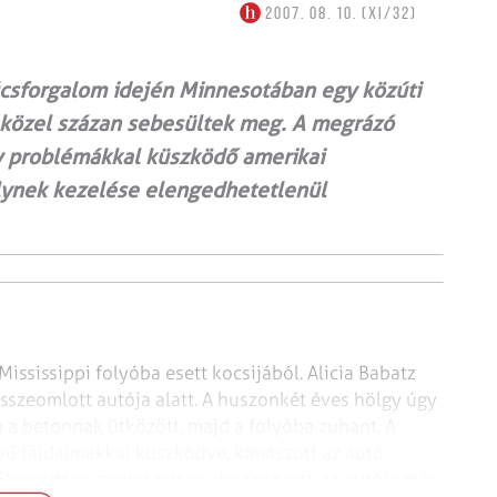
2007. 08. 10. (XI/32)
úcsforgalom idején Minnesotában egy közúti
s közel százan sebesültek meg. A megrázó
y problémákkal küszködő amerikai
melynek kezelése elengedhetetlenül
ississippi folyóba esett
kocsijából. Alicia Babatz
sszeomlott autója alatt. A huszonkét éves hölgy úgy
a a betonnak ütközött, majd a folyóba zuhant.
A
nyű fájdalmakkal küszködve,
kimászott az autó
. Elmondása
szerint mikor visszanézett, az autója már