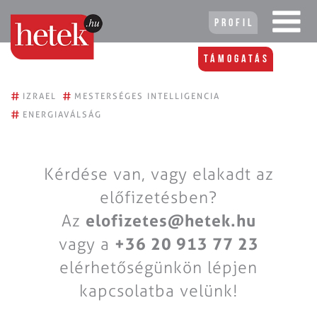
Profil
Támogatás
#
#
IZRAEL
MESTERSÉGES INTELLIGENCIA
#
ENERGIAVÁLSÁG
Kérdése van, vagy elakadt az
előfizetésben?
Az
elofizetes@hetek.hu
vagy a
+36 20 913 77 23
elérhetőségünkön lépjen
kapcsolatba velünk!