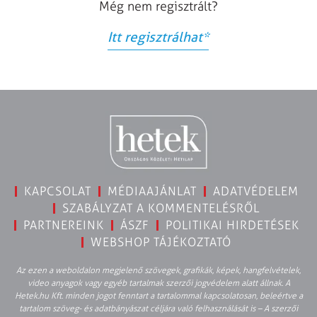
Még nem regisztrált?
Itt regisztrálhat
*
KAPCSOLAT
MÉDIAAJÁNLAT
ADATVÉDELEM
SZABÁLYZAT A KOMMENTELÉSRŐL
PARTNEREINK
ÁSZF
POLITIKAI HIRDETÉSEK
WEBSHOP TÁJÉKOZTATÓ
Az ezen a weboldalon megjelenő szövegek, grafikák, képek, hangfelvételek,
video anyagok vagy egyéb tartalmak szerzői jogvédelem alatt állnak. A
Hetek.hu Kft. minden jogot fenntart a tartalommal kapcsolatosan, beleértve a
tartalom szöveg- és adatbányászat céljára való felhasználását is – A szerzői