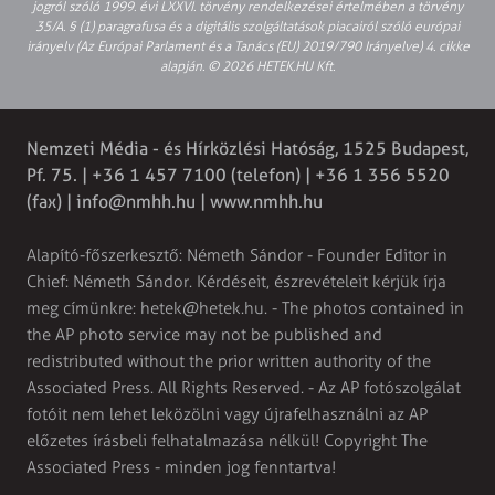
jogról szóló 1999. évi LXXVI. törvény rendelkezései értelmében a törvény
35/A. § (1) paragrafusa és a digitális szolgáltatások piacairól szóló európai
irányelv (Az Európai Parlament és a Tanács (EU) 2019/790 Irányelve) 4. cikke
alapján. © 2026 HETEK.HU Kft.
Nemzeti Média - és Hírközlési Hatóság, 1525 Budapest,
Pf. 75. | +36 1 457 7100 (telefon) | +36 1 356 5520
(fax) |
info@nmhh.hu
| www.nmhh.hu
Alapító-főszerkesztő: Németh Sándor - Founder Editor in
Chief: Németh Sándor. Kérdéseit, észrevételeit kérjük írja
meg címünkre:
hetek@hetek.hu
. - The photos contained in
the AP photo service may not be published and
redistributed without the prior written authority of the
Associated Press. All Rights Reserved. - Az AP fotószolgálat
fotóit nem lehet leközölni vagy újrafelhasználni az AP
előzetes írásbeli felhatalmazása nélkül! Copyright The
Associated Press - minden jog fenntartva!