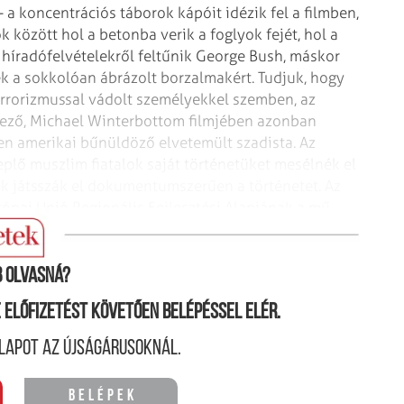
– a koncentrációs táborok
kápóit idézik fel a filmben,
ok
között hol a betonba verik a foglyok fejét, hol a
 híradófelvételekről feltűnik
George Bush, máskor
ek a sokkolóan
ábrázolt borzalmakért. Tudjuk, hogy
rrorizmussal vádolt személyekkel szemben, az
ndező, Michael Winterbottom filmjében azonban
en amerikai bűnüldöző elvetemült
szadista. Az
replő muszlim
fiatalok saját történetüket mesélnék el
ek játsszák el dokumentumszerűen a történetet. Az
pai Unió Regionális Fejlesztési Alapjának a mű
 olvasná?
ne előfizetést követően belépéssel elér.
lapot az újságárusoknál.
Belépek