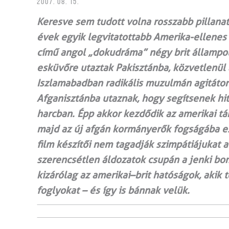
2007. 08. 15.
Keresve sem tudott volna rosszabb pillanat
évek egyik legvitatottabb Amerika-ellene
című angol „dokudráma” négy brit állampolg
esküvőre utaztak Pakisztánba, közvetlenül
Iszlamabadban radikális muzulmán agitátor
Afganisztánba utaznak, hogy segítsenek hit
harcban. Épp akkor kezdődik az amerikai tám
majd az új afgán kormányerők fogságába es
film készítői nem tagadják szimpátiájukat a 
szerencsétlen áldozatok csupán a jenki bom
kizárólag az amerikai–brit hatóságok, akik 
foglyokat – és így is bánnak velük.