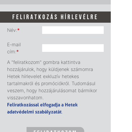
FELIRATKOZÁS HÍRLEVÉLRE
Név:
*
E-mail
cím:
*
A "feliratkozom" gombra kattintva
hozzájárulok, hogy küldjenek számomra
Hetek hírlevelet exkluzív hetekes
tartalmakról és promóciókról. Tudomásul
veszem, hogy hozzájárulásomat bármikor
visszavonhatom.
Feliratkozással elfogadja a Hetek
adatvédelmi szabályzatát
.