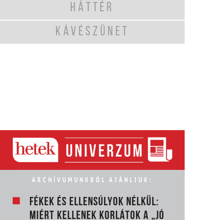
HÁTTÉR
KÁVÉSZÜNET
ARCHÍVUMUNKBÓL AJÁNLJUK:
FÉKEK ÉS ELLENSÚLYOK NÉLKÜL:
MIÉRT KELLENEK KORLÁTOK A „JÓ