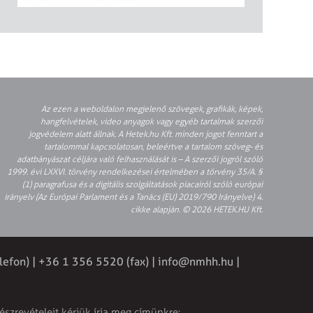
Az ezen a weboldalon megjelenő szövegek, grafikák, képek,
hangfelvételek, video anyagok vagy egyéb tartalmak szerzői
jogvédelem alatt állnak. A Hetek.hu Kft. minden jogot fenntart a
tartalommal kapcsolatosan, beleértve a tartalom szöveg- és
adatbányászat céljára való felhasználását is – A szerzői jogról szóló
1999. évi LXXVI. törvény rendelkezései értelmében a törvény 35/A. §
(1) paragrafusa és a digitális szolgáltatások piacairól szóló európai
irányelv (Az Európai Parlament és a Tanács (EU) 2019/790 Irányelve) 4.
cikke alapján. © 2026 HETEK.HU Kft.
lefon) | +36 1 356 5520 (fax) |
info@nmhh.hu
|
észrevételeit kérjük írja meg címünkre: