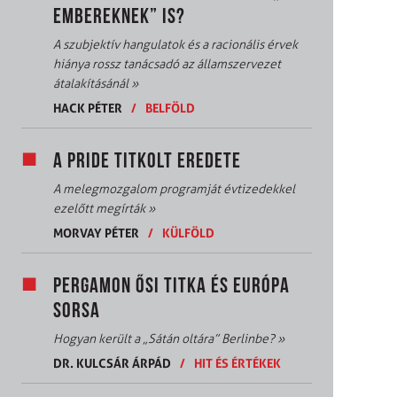
EMBEREKNEK” IS?
A szubjektív hangulatok és a racionális érvek
hiánya rossz tanácsadó az államszervezet
átalakításánál
»
HACK PÉTER
/
BELFÖLD
A PRIDE TITKOLT EREDETE
A melegmozgalom programját évtizedekkel
ezelőtt megírták
»
MORVAY PÉTER
/
KÜLFÖLD
PERGAMON ŐSI TITKA ÉS EURÓPA
SORSA
Hogyan került a „Sátán oltára” Berlinbe?
»
DR. KULCSÁR ÁRPÁD
/
HIT ÉS ÉRTÉKEK