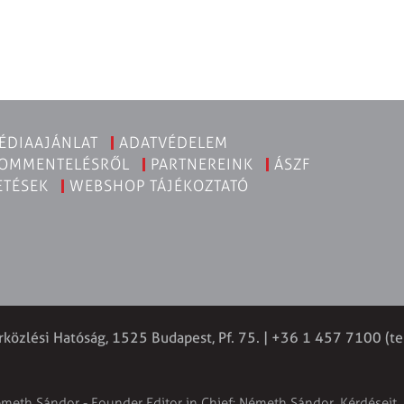
ÉDIAAJÁNLAT
ADATVÉDELEM
KOMMENTELÉSRŐL
PARTNEREINK
ÁSZF
ETÉSEK
WEBSHOP TÁJÉKOZTATÓ
rközlési Hatóság, 1525 Budapest, Pf. 75. | +36 1 457 7100 (te
émeth Sándor - Founder Editor in Chief: Németh Sándor. Kérdéseit, 