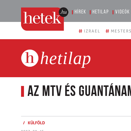
Hírek
Hetilap
Videók
#
#
IZRAEL
MESTERS
hetilap
Az MTV és Guantána
/
KÜLFÖLD