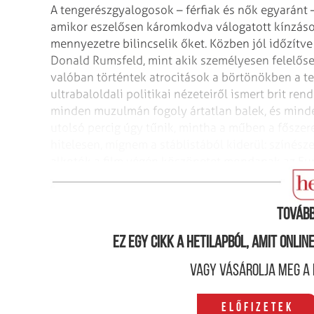
A tengerészgyalogosok – férfiak és nők egyaránt 
amikor eszelősen káromkodva válogatott kínzás
mennyezetre bilincselik őket.
Közben jól időzítve
Donald Rumsfeld, mint akik személyesen felelős
valóban történtek atrocitások a börtönökben
a te
ultrabaloldali politikai
nézeteiről ismert brit re
minden
muzulmán fogoly ártatlan balek, és mind
utolsó percig úgy tűnik, mintha a műben a fősze
hitelesen, mígnem a stáblistából
kiderül: színész
alkotók a film
végén köszönetet mondanak az Euró
támogatásáért. (M. P.)
Tovább
Ez egy cikk a hetilapból, amit onli
Vagy vásárolja meg a 
Előfizetek