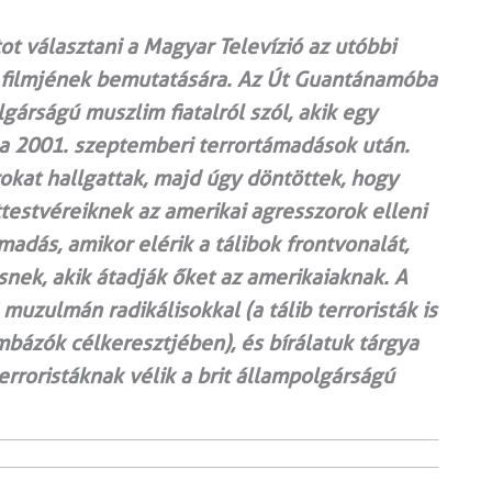
ot választani a Magyar Televízió az utóbbi
s filmjének bemutatására. Az Út Guantánamóba
árságú muszlim fiatalról szól, akik egy
 a 2001. szeptemberi terrortámadások után.
okat hallgattak, majd úgy döntöttek, hogy
testvéreiknek az amerikai agresszorok elleni
adás, amikor elérik a tálibok frontvonalát,
nek, akik átadják őket az amerikaiaknak. A
muzulmán radikálisokkal (a tálib terroristák is
bázók célkeresztjében), és bírálatuk tárgya
terroristáknak vélik a brit állampolgárságú