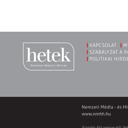
KAPCSOLAT
M
SZABÁLYZAT A 
POLITIKAI HIRD
Nemzeti Média - és Hí
www.nmhh.hu
Alapító-főszerkesztő: N