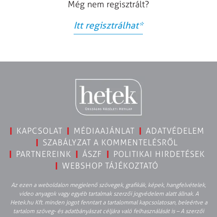
Még nem regisztrált?
Itt regisztrálhat
*
KAPCSOLAT
MÉDIAAJÁNLAT
ADATVÉDELEM
SZABÁLYZAT A KOMMENTELÉSRŐL
PARTNEREINK
ÁSZF
POLITIKAI HIRDETÉSEK
WEBSHOP TÁJÉKOZTATÓ
Az ezen a weboldalon megjelenő szövegek, grafikák, képek, hangfelvételek,
video anyagok vagy egyéb tartalmak szerzői jogvédelem alatt állnak. A
Hetek.hu Kft. minden jogot fenntart a tartalommal kapcsolatosan, beleértve a
tartalom szöveg- és adatbányászat céljára való felhasználását is – A szerzői