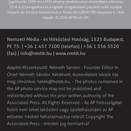
jogról szóló 1999. évi LXXVI. törvény rendelkezései értelmében a törvény
35/A. § (1) paragrafusa és a digitális szolgáltatások piacairól szóló európai
irányelv (Az Európai Parlament és a Tanács (EU) 2019/790 Irányelve) 4. cikke
alapján. © 2026 HETEK.HU Kft.
Nemzeti Média - és Hírközlési Hatóság, 1525 Budapest,
Pf. 75. | +36 1 457 7100 (telefon) | +36 1 356 5520
(fax) |
info@nmhh.hu
| www.nmhh.hu
Alapító-főszerkesztő: Németh Sándor - Founder Editor in
Chief: Németh Sándor. Kérdéseit, észrevételeit kérjük írja
meg címünkre:
hetek@hetek.hu
. - The photos contained in
the AP photo service may not be published and
redistributed without the prior written authority of the
Associated Press. All Rights Reserved. - Az AP fotószolgálat
fotóit nem lehet leközölni vagy újrafelhasználni az AP
előzetes írásbeli felhatalmazása nélkül! Copyright The
Associated Press - minden jog fenntartva!