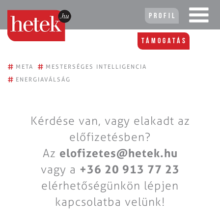
Profil
Támogatás
#
#
META
MESTERSÉGES INTELLIGENCIA
#
ENERGIAVÁLSÁG
Kérdése van, vagy elakadt az
előfizetésben?
Az
elofizetes@hetek.hu
vagy a
+36 20 913 77 23
elérhetőségünkön lépjen
kapcsolatba velünk!