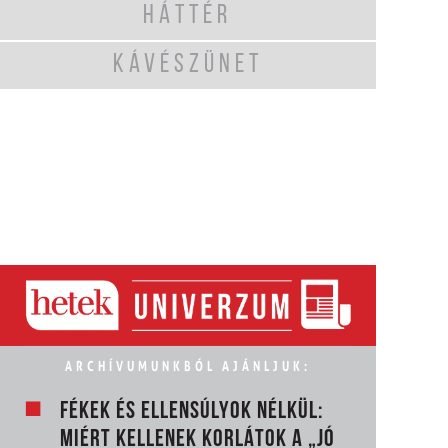
HÁTTÉR
KÁVÉSZÜNET
ARCHÍVUMUNKBÓL AJÁNLJUK:
FÉKEK ÉS ELLENSÚLYOK NÉLKÜL:
MIÉRT KELLENEK KORLÁTOK A „JÓ