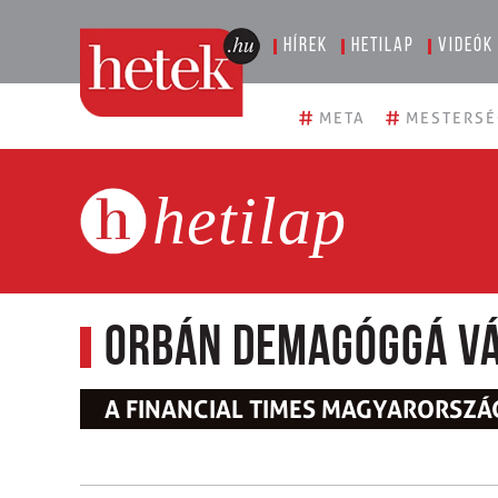
Hírek
Hetilap
Videók
#
#
META
MESTERSÉ
hetilap
Orbán demagóggá v
A FINANCIAL TIMES MAGYARORSZ