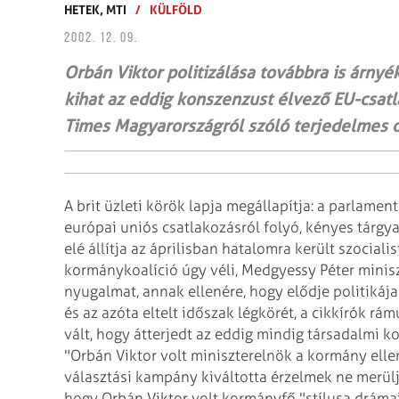
HETEK,
MTI
/
KÜLFÖLD
2002. 12. 09.
Orbán Viktor politizálása továbbra is árnyé
kihat az eddig konszenzust élvező EU-csatl
Times Magyarországról szóló terjedelmes 
A brit üzleti körök lapja megállapítja: a parlame
európai uniós csatlakozásról folyó, kényes tárgy
elé állítja az áprilisban hatalomra került szociali
kormánykoalíció úgy véli, Medgyessy Péter minisz
nyugalmat, annak ellenére, hogy elődje politikáj
és az azóta eltelt időszak légkörét, a cikkírók r
vált, hogy átterjedt az eddig mindig társadalmi k
"Orbán Viktor volt miniszterelnök a kormány ellen
választási kampány kiváltotta érzelmek ne merüljen
hogy Orbán Viktor volt kormányfő "stílusa dráma