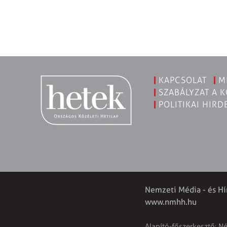
KAPCSOLAT
M
SZABÁLYZAT A 
POLITIKAI HIRD
Nemzeti Média - és Hí
www.nmhh.hu
Alapító-főszerkesztő: N