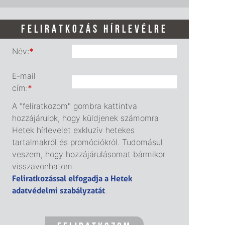
FELIRATKOZÁS HÍRLEVÉLRE
Név:
*
E-mail
cím:
*
A "feliratkozom" gombra kattintva
hozzájárulok, hogy küldjenek számomra
Hetek hírlevelet exkluzív hetekes
tartalmakról és promóciókról. Tudomásul
veszem, hogy hozzájárulásomat bármikor
visszavonhatom.
Feliratkozással elfogadja a Hetek
adatvédelmi szabályzatát
.