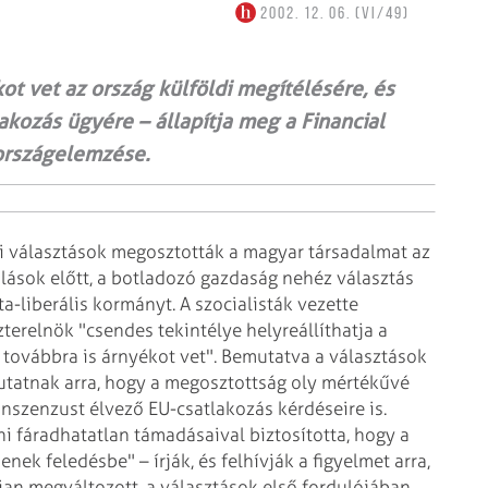
2002. 12. 06. (VI/49)
kot vet az ország külföldi megítélésére, és
akozás ügyére – állapítja meg a Financial
országelemzése.
nti választások megosztották a magyar társadalmat az
alások előtt, a botladozó gazdaság nehéz választás
sta-liberális kormányt.
A szocialisták vezette
terelnök "csendes tekintélye helyreállíthatja a
a továbbra is árnyékot vet". Bemutatva a választások
ámutatnak arra, hogy a megosztottság oly mértékűvé
onszenzust élvező EU-csatlakozás kérdéseire is.
i fáradhatatlan támadásaival biztosította, hogy a
ek feledésbe" – írják, és felhívják a figyelmet arra,
ian megváltozott, a választások első fordulójában