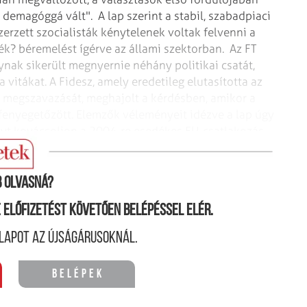
n demagóggá vált".
A lap szerint a stabil, szabadpiaci
zerzett szocialisták kénytelenek voltak felvenni a
ték? béremelést ígérve az állami szektorban.
Az FT
ynak sikerült megnyernie néhány politikai csatát,
vitákat. A Fidesz, amely eredetileg elutasította az
megszavazását, meghajolt a kérdésben, amikor a
 fenyegetőzött. Elemzők véleményeit idézve a lap úgy
őnyt kovácsoljon a 2004-re esedékes EU-csatlakozás
 olvasná?
ne előfizetést követően belépéssel elér.
lapot az újságárusoknál.
Belépek