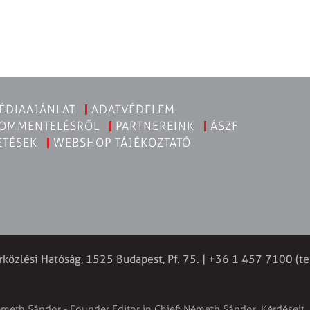
ÉDIAAJÁNLAT
ADATVÉDELEM
KOMMENTELÉSRŐL
PARTNEREINK
ÁSZF
ETÉSEK
WEBSHOP TÁJÉKOZTATÓ
rközlési Hatóság, 1525 Budapest, Pf. 75. | +36 1 457 7100 (te
émeth Sándor - Founder Editor in Chief: Németh Sándor. Kérdéseit, 