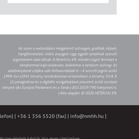
Az ezen a weboldalon megjelenő szövegek, grafikák, képek,
hangfelvételek, video anyagok vagy egyéb tartalmak szerzői
jogvédelem alatt állnak. A Hetek.hu Kft. minden jogot fenntart a
tartalommal kapcsolatosan, beleértve a tartalom szöveg- és
adatbányászat céljára való felhasználását is – A szerzői jogról szóló
1999. évi LXXVI. törvény rendelkezései értelmében a törvény 35/A. §
(1) paragrafusa és a digitális szolgáltatások piacairól szóló európai
irányelv (Az Európai Parlament és a Tanács (EU) 2019/790 Irányelve) 4.
cikke alapján. © 2026 HETEK.HU Kft.
lefon) | +36 1 356 5520 (fax) |
info@nmhh.hu
|
észrevételeit kérjük írja meg címünkre: