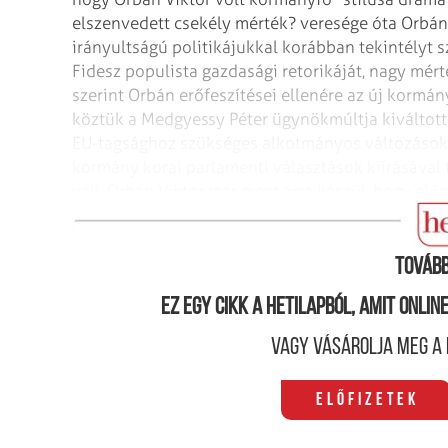
elszenvedett csekély mérték? veresége óta Orbá
irányultságú politikájukkal korábban tekintélyt s
Fidesz populista gazdasági retorikáját, nagy mér
szerint Orbán erőfeszítései ellenére az új kormán
köztük a Medgyessy Péter ügynökmúltja kiváltotta 
EU-tagsághoz szükséges alkotmányos változások 
kormány korai parlamenti választások kiírásával
véli, Orbán Viktor már most arra készül, hogy el
következményei miatti kiábrándulásból.
Tovább
Ez egy cikk a hetilapból, amit onli
Vagy vásárolja meg a 
Előfizetek