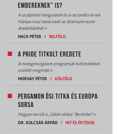
EMBEREKNEK” IS?
A szubjektív hangulatok és a racionális érvek
hiánya rossz tanácsadó az államszervezet
átalakításánál
»
HACK PÉTER
/
BELFÖLD
A PRIDE TITKOLT EREDETE
A melegmozgalom programját évtizedekkel
ezelőtt megírták
»
MORVAY PÉTER
/
KÜLFÖLD
PERGAMON ŐSI TITKA ÉS EURÓPA
SORSA
Hogyan került a „Sátán oltára” Berlinbe?
»
DR. KULCSÁR ÁRPÁD
/
HIT ÉS ÉRTÉKEK