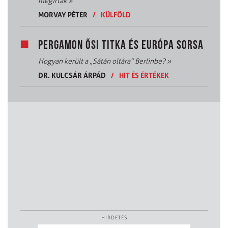
megírták
»
MORVAY PÉTER
/
KÜLFÖLD
PERGAMON ŐSI TITKA ÉS EURÓPA SORSA
Hogyan került a „Sátán oltára” Berlinbe?
»
DR. KULCSÁR ÁRPÁD
/
HIT ÉS ÉRTÉKEK
HIRDETÉS