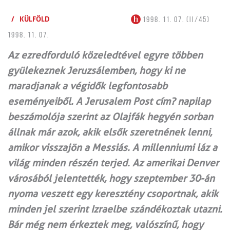
/
KÜLFÖLD
1998. 11. 07. (II/45)
1998. 11. 07.
Az ezredforduló közeledtével egyre többen
gyülekeznek Jeruzsálemben, hogy ki ne
maradjanak a végidők legfontosabb
eseményeiből. A Jerusalem Post cím? napilap
beszámolója szerint az Olajfák hegyén sorban
állnak már azok, akik elsők szeretnének lenni,
amikor visszajön a Messiás. A millenniumi láz a
világ minden részén terjed. Az amerikai Denver
városából jelentették, hogy szeptember 30-án
nyoma veszett egy keresztény csoportnak, akik
minden jel szerint Izraelbe szándékoztak utazni.
Bár még nem érkeztek meg, valószínű, hogy