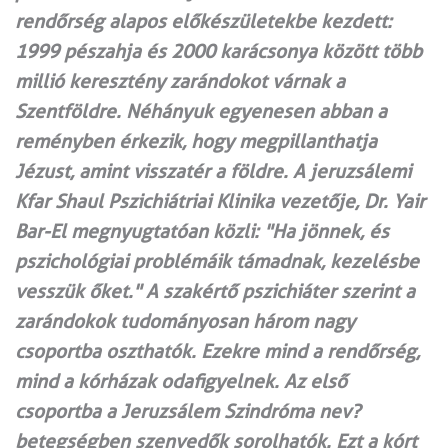
rendőrség alapos előkészületekbe kezdett:
1999 pészahja és 2000 karácsonya között több
millió keresztény zarándokot várnak a
Szentföldre. Néhányuk egyenesen abban a
reményben érkezik, hogy megpillanthatja
Jézust, amint visszatér a földre. A jeruzsálemi
Kfar Shaul Pszichiátriai Klinika vezetője, Dr. Yair
Bar-El megnyugtatóan közli: "Ha jönnek, és
pszichológiai problémáik támadnak, kezelésbe
vesszük őket." A szakértő pszichiáter szerint a
zarándokok tudományosan három nagy
csoportba oszthatók. Ezekre mind a rendőrség,
mind a kórházak odafigyelnek. Az első
csoportba a Jeruzsálem Szindróma nev?
betegségben szenvedők sorolhatók. Ezt a kórt