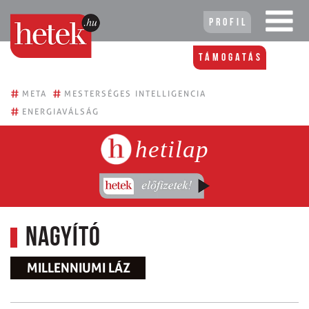
Profil
Támogatás
#
#
META
MESTERSÉGES INTELLIGENCIA
#
ENERGIAVÁLSÁG
hetilap
NAGYÍTÓ
MILLENNIUMI LÁZ