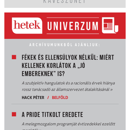
KÁVÉSZÜNET
ARCHÍVUMUNKBÓL AJÁNLJUK:
FÉKEK ÉS ELLENSÚLYOK NÉLKÜL: MIÉRT
KELLENEK KORLÁTOK A „JÓ
EMBEREKNEK” IS?
A szubjektív hangulatok és a racionális érvek hiánya
rossz tanácsadó az államszervezet átalakításánál
»
HACK PÉTER
/
BELFÖLD
A PRIDE TITKOLT EREDETE
A melegmozgalom programját évtizedekkel ezelőtt