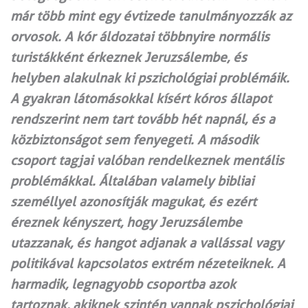
már több mint egy évtizede tanulmányozzák az
orvosok. A kór áldozatai többnyire normális
turistákként érkeznek Jeruzsálembe, és
helyben alakulnak ki pszichológiai problémáik.
A gyakran látomásokkal kísért kóros állapot
rendszerint nem tart tovább hét napnál, és a
közbiztonságot sem fenyegeti. A második
csoport tagjai valóban rendelkeznek mentális
problémákkal. Általában valamely bibliai
személlyel azonosítják magukat, és ezért
éreznek kényszert, hogy Jeruzsálembe
utazzanak, és hangot adjanak a vallással vagy
politikával kapcsolatos extrém nézeteiknek. A
harmadik, legnagyobb csoportba azok
tartoznak, akiknek szintén vannak pszichológiai