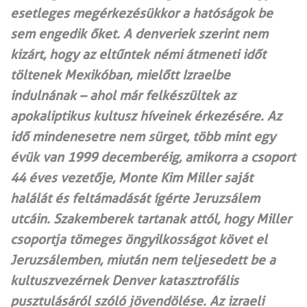
esetleges megérkezésükkor a hatóságok be
sem engedik őket. A denveriek szerint nem
kizárt, hogy az eltűntek némi átmeneti időt
töltenek Mexikóban, mielőtt Izraelbe
indulnának – ahol már felkészültek az
apokaliptikus kultusz híveinek érkezésére. Az
idő mindenesetre nem sürget, több mint egy
évük van 1999 decemberéig, amikorra a csoport
44 éves vezetője, Monte Kim Miller saját
halálát és feltámadását ígérte Jeruzsálem
utcáin. Szakemberek tartanak attól, hogy Miller
csoportja tömeges öngyilkosságot követ el
Jeruzsálemben, miután nem teljesedett be a
kultuszvezérnek Denver katasztrofális
pusztulásáról szóló jövendölése. Az izraeli