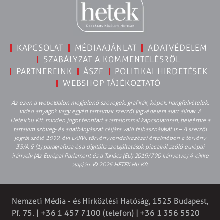
KAPCSOLAT
MÉDIAAJÁNLAT
ADATVÉDELEM
SZABÁLYZAT A KOMMENTELÉSRŐL
PARTNEREINK
ÁSZF
POLITIKAI HIRDETÉSEK
WEBSHOP TÁJÉKOZTATÓ
Az ezen a weboldalon megjelenő szövegek, grafikák, képek, hangfelvételek,
video anyagok vagy egyéb tartalmak szerzői jogvédelem alatt állnak. A
Hetek.hu Kft. minden jogot fenntart a tartalommal kapcsolatosan, beleértve a
tartalom szöveg- és adatbányászat céljára való felhasználását is – A szerzői
jogról szóló 1999. évi LXXVI. törvény rendelkezései értelmében a törvény
35/A. § (1) paragrafusa és a digitális szolgáltatások piacairól szóló európai
irányelv (Az Európai Parlament és a Tanács (EU) 2019/790 Irányelve) 4. cikke
alapján. © 2026 HETEK.HU Kft.
Nemzeti Média - és Hírközlési Hatóság, 1525 Budapest,
Pf. 75. | +36 1 457 7100 (telefon) | +36 1 356 5520