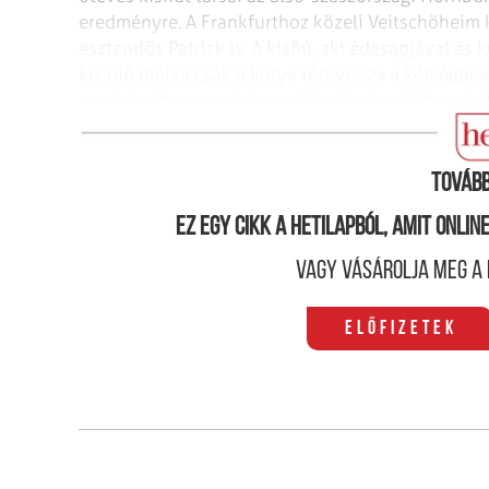
eredményre.
A Frankfurthoz közeli Veitschöheim 
esztendős Patrick is. A kisfiú, aki édesapjával és 
kis idő múlva csak a kutya tért vissza a kétségbee
sem kímélte: mentési munkák végzése
közben lelt
vízelvezetőbe zuhant.
Tovább
Ez egy cikk a hetilapból, amit onli
Vagy vásárolja meg a 
Előfizetek