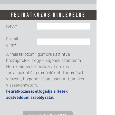
FELIRATKOZÁS HÍRLEVÉLRE
Név:
*
E-mail
cím:
*
A "feliratkozom" gombra kattintva
hozzájárulok, hogy küldjenek számomra
Hetek hírlevelet exkluzív hetekes
tartalmakról és promóciókról. Tudomásul
veszem, hogy hozzájárulásomat bármikor
visszavonhatom.
Feliratkozással elfogadja a Hetek
adatvédelmi szabályzatát
.