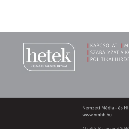
KAPCSOLAT
M
SZABÁLYZAT A 
POLITIKAI HIRD
Nemzeti Média - és Hí
www.nmhh.hu
Alapító-főszerkesztő: N