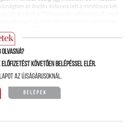
községben az áradás áldozata lett a mindössze két
kutyájával sétált a Majna
partján, előreszaladt, majd
sett
édesapához. Az áradás azonban a felnőtteket
e halálát egy 37 esztendős tűzoltó, aki a
 olvasná?
ne előfizetést követően belépéssel elér.
lapot az újságárusoknál.
Belépek