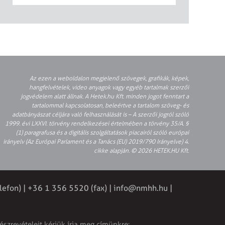
Az ezen a weboldalon megjelenő szövegek, grafikák, képek,
hangfelvételek, video anyagok vagy egyéb tartalmak szerzői
jogvédelem alatt állnak. A Hetek.hu Kft. minden jogot fenntart a
tartalommal kapcsolatosan, beleértve a tartalom szöveg- és
adatbányászat céljára való felhasználását is – A szerzői jogról szóló
1999. évi LXXVI. törvény rendelkezései értelmében a törvény 35/A. §
(1) paragrafusa és a digitális szolgáltatások piacairól szóló európai
irányelv (Az Európai Parlament és a Tanács (EU) 2019/790 Irányelve) 4.
cikke alapján. © 2026 HETEK.HU Kft.
lefon) | +36 1 356 5520 (fax) |
info@nmhh.hu
|
észrevételeit kérjük írja meg címünkre: