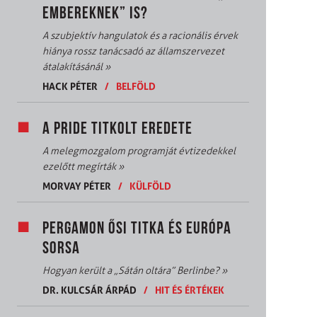
EMBEREKNEK” IS?
A szubjektív hangulatok és a racionális érvek
hiánya rossz tanácsadó az államszervezet
átalakításánál
»
HACK PÉTER
/
BELFÖLD
A PRIDE TITKOLT EREDETE
A melegmozgalom programját évtizedekkel
ezelőtt megírták
»
MORVAY PÉTER
/
KÜLFÖLD
PERGAMON ŐSI TITKA ÉS EURÓPA
SORSA
Hogyan került a „Sátán oltára” Berlinbe?
»
DR. KULCSÁR ÁRPÁD
/
HIT ÉS ÉRTÉKEK