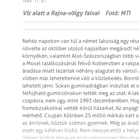
1998. 11. 07.
Víz alatt a Rajna-völgy falvai Fotó: MTI
Nehéz napokon van túl a német lakosság egy része
növelte az október utolsó napjaiban megáradt ném
környékén, valamint Alsó-Szászországban több v
a Mosel találkozásánál fekvő
Koblenzben a rakpar
áradása miatt lezártak
néhány alagutat és városi
vízben
már lehetetlenné vált a közlekedés. Bonn
lehetett járni. Sokan guminadrágban indultak el
felfújható gumicsónakon tették meg az utat.
A la
csapásra, nem úgy, mint 1993
decemberében. Hogy
homokzsákokkal vették körül
házaikat. Az anyagi
mérhető. Csupán
Kölnben 25 millió márkás kárt o
az árvíznek, köztük számos gyermek. Még az ára
esett egy kétéves kisfiú. Nem messze
ettől a hely
ötéves kisfiút társai
az alsó-szászországi Hornbur