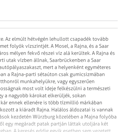
. Az elmúlt hétvégén lehullott
csapadék tovább
et folyók vízszintjét.
A Mosel, a Rajna, és a Saar
áros mélyen
fekvő részei víz alá kerültek. A Rajna és
ti utak vízben állnak, Saarbrückenben a Saar
 autópályaszakaszt, mert a helyenként egyméteres
ban a Rajna-parti sétaúton csak gumicsizmában
 otthonról munkahelyükre, vagy egyszerűen
kosságnak most volt ideje felkészülni a természeti
 a nagyobb károkat elkerüljék, sokan
 kár ennek ellenére is több tízmillió márkában
kozott a kiáradt Rajna.
Halálos áldozatai is vannak
dások
kezdetén Würzburg közelében a Majna folyóba
től egy megáradt patak partján láttak utoljára két
gban. A keresés eddig egyik esetben sem vezetett