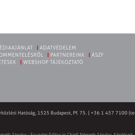
ÉDIAAJÁNLAT
ADATVÉDELEM
KOMMENTELÉSRŐL
PARTNEREINK
ÁSZF
ETÉSEK
WEBSHOP TÁJÉKOZTATÓ
rközlési Hatóság, 1525 Budapest, Pf. 75. | +36 1 457 7100 (te
émeth Sándor - Founder Editor in Chief: Németh Sándor. Kérdéseit, 