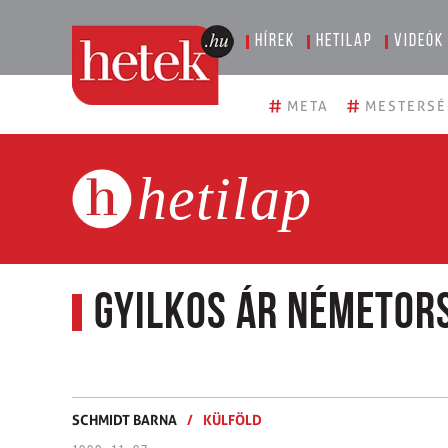
Hírek
Hetilap
Videók
#
#
META
MESTERSÉ
hetilap
Gyilkos ár Németor
SCHMIDT BARNA
/
KÜLFÖLD