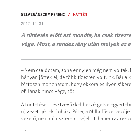
SZLAZSÁNSZKY FERENC
/
HÁTTÉR
2012. 10. 31.
A tüntetés előtt azt mondta, ha csak tízezr
vége. Most, a rendezvény után melyek az 
– Nem csalódtam, soha ennyien még nem voltak.
hányan jöttek el, de több tízezren voltunk. Bár 
biztosan mondhatom, hogy ekkora és ilyen sikere
Millának nincs vége, sőt.
A tüntetésen résztvevőkkel beszélgetve egyértelm
új vezetőjének. Juhász Péter, a Milla főszervezőj
vezető, nem miniszterelnök-jelölt, hanem az össz