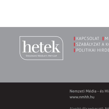
KAPCSOLAT
M
SZABÁLYZAT A 
POLITIKAI HIRD
Nemzeti Média - és Hí
www.nmhh.hu
Alapító-főszerkesztő: N