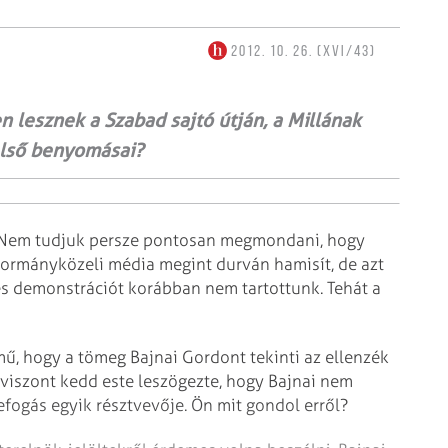
2012. 10. 26. (XVI/43)
en lesznek a Szabad sajtó útján, a Millának
első benyomásai?
 Nem tudjuk persze pontosan megmondani, hogy
a kormányközeli média megint durván hamisít, de azt
s demonstrációt korábban nem tartottunk. Tehát a
ű, hogy a tömeg Bajnai Gordont tekinti az ellenzék
e viszont kedd este leszögezte, hogy Bajnai nem
efogás egyik résztvevője. Ön mit gondol erről?