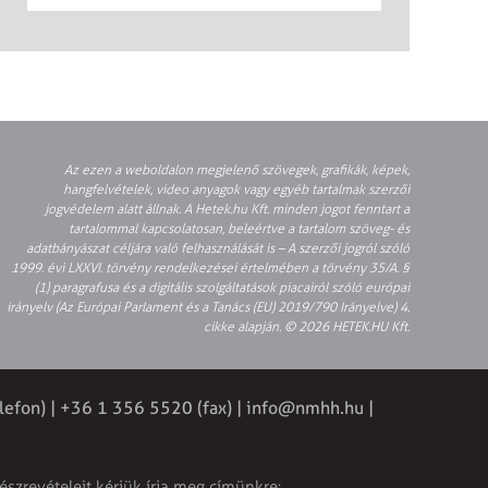
Az ezen a weboldalon megjelenő szövegek, grafikák, képek,
hangfelvételek, video anyagok vagy egyéb tartalmak szerzői
jogvédelem alatt állnak. A Hetek.hu Kft. minden jogot fenntart a
tartalommal kapcsolatosan, beleértve a tartalom szöveg- és
adatbányászat céljára való felhasználását is – A szerzői jogról szóló
1999. évi LXXVI. törvény rendelkezései értelmében a törvény 35/A. §
(1) paragrafusa és a digitális szolgáltatások piacairól szóló európai
irányelv (Az Európai Parlament és a Tanács (EU) 2019/790 Irányelve) 4.
cikke alapján. © 2026 HETEK.HU Kft.
lefon) | +36 1 356 5520 (fax) |
info@nmhh.hu
|
észrevételeit kérjük írja meg címünkre: