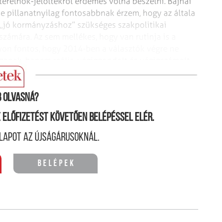
erelnök-jelöltekről érdemes volna beszélni. Bajnai
de pillanatnyilag fontosabbnak érzem, hogy az általa
 „jó kormányzáshoz” szükséges szakpolitikai
számára. Az sem mellékes, hogy van rutinja is a
yon fontos, hogy 2014-ben a választók végre ne
anak, hanem reális, végiggondolt és végigszámolt
 olvasná?
ne előfizetést követően belépéssel elér.
lapot az újságárusoknál.
Belépek