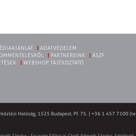
ÉDIAAJÁNLAT
ADATVÉDELEM
KOMMENTELÉSRŐL
PARTNEREINK
ÁSZF
ETÉSEK
WEBSHOP TÁJÉKOZTATÓ
rközlési Hatóság, 1525 Budapest, Pf. 75. | +36 1 457 7100 (te
émeth Sándor - Founder Editor in Chief: Németh Sándor. Kérdéseit, 