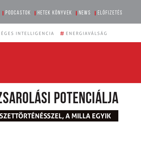
Podcastok
Hetek könyvek
News
Előfizetés
#
ÉGES INTELLIGENCIA
ENERGIAVÁLSÁG
zsarolási potenciálja
ZETTÖRTÉNÉSSZEL, A MILLA EGYIK