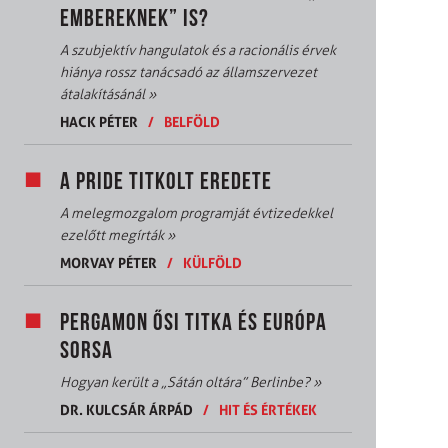
EMBEREKNEK” IS?
A szubjektív hangulatok és a racionális érvek
hiánya rossz tanácsadó az államszervezet
átalakításánál
»
HACK PÉTER
/
BELFÖLD
A PRIDE TITKOLT EREDETE
A melegmozgalom programját évtizedekkel
ezelőtt megírták
»
MORVAY PÉTER
/
KÜLFÖLD
PERGAMON ŐSI TITKA ÉS EURÓPA
SORSA
Hogyan került a „Sátán oltára” Berlinbe?
»
DR. KULCSÁR ÁRPÁD
/
HIT ÉS ÉRTÉKEK