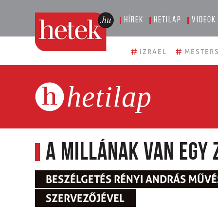
Hírek
Hetilap
Videók
#
#
IZRAEL
MESTERS
hetilap
A Millának van egy 
BESZÉLGETÉS RÉNYI ANDRÁS MŰVÉS
SZERVEZŐJÉVEL