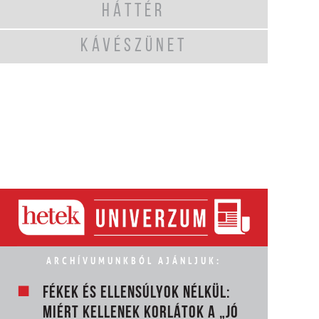
HÁTTÉR
KÁVÉSZÜNET
ARCHÍVUMUNKBÓL AJÁNLJUK:
FÉKEK ÉS ELLENSÚLYOK NÉLKÜL:
MIÉRT KELLENEK KORLÁTOK A „JÓ