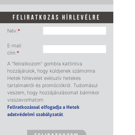
FELIRATKOZÁS HÍRLEVÉLRE
Név:
*
E-mail
cím:
*
A "feliratkozom" gombra kattintva
hozzájárulok, hogy küldjenek számomra
Hetek hírlevelet exkluzív hetekes
tartalmakról és promóciókról. Tudomásul
veszem, hogy hozzájárulásomat bármikor
visszavonhatom.
Feliratkozással elfogadja a Hetek
adatvédelmi szabályzatát
.