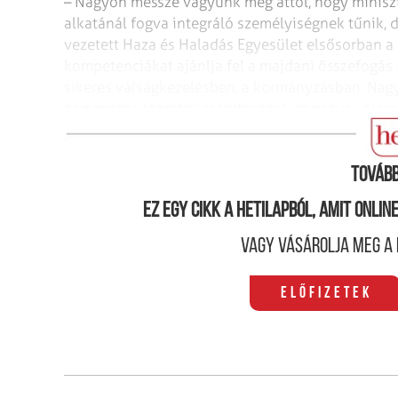
– Nagyon messze vagyunk még attól, hogy miniszt
alkatánál fogva integráló személyiségnek tűnik, 
vezetett Haza és Haladás Egyesület elsősorban a
kompetenciákat ajánlja fel a majdani összefogás 
sikeres válságkezelésben, a kormányzásban. Nag
hagymázas ígéretek csábításának engedve válassz
programok alapján.
Tovább
Ez egy cikk a hetilapból, amit onli
Vagy vásárolja meg a 
Előfizetek