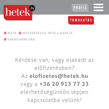
Profil
Támogatás
#
#
META
MESTERSÉGES INTELLIGENCIA
#
ENERGIAVÁLSÁG
Kérdése van, vagy elakadt az
előfizetésben?
Az
elofizetes@hetek.hu
vagy a
+36 20 913 77 23
elérhetőségünkön lépjen
kapcsolatba velünk!