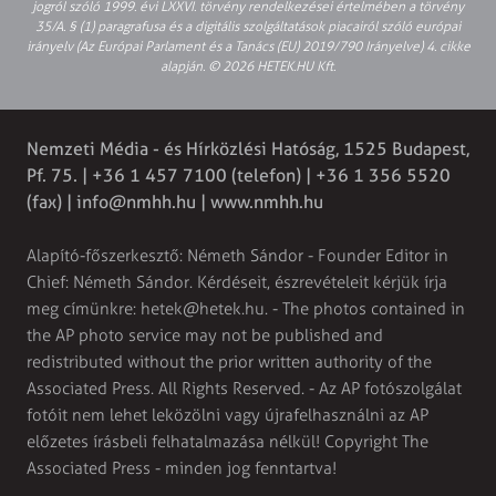
jogról szóló 1999. évi LXXVI. törvény rendelkezései értelmében a törvény
35/A. § (1) paragrafusa és a digitális szolgáltatások piacairól szóló európai
irányelv (Az Európai Parlament és a Tanács (EU) 2019/790 Irányelve) 4. cikke
alapján. © 2026 HETEK.HU Kft.
Nemzeti Média - és Hírközlési Hatóság, 1525 Budapest,
Pf. 75. | +36 1 457 7100 (telefon) | +36 1 356 5520
(fax) |
info@nmhh.hu
| www.nmhh.hu
Alapító-főszerkesztő: Németh Sándor - Founder Editor in
Chief: Németh Sándor. Kérdéseit, észrevételeit kérjük írja
meg címünkre:
hetek@hetek.hu
. - The photos contained in
the AP photo service may not be published and
redistributed without the prior written authority of the
Associated Press. All Rights Reserved. - Az AP fotószolgálat
fotóit nem lehet leközölni vagy újrafelhasználni az AP
előzetes írásbeli felhatalmazása nélkül! Copyright The
Associated Press - minden jog fenntartva!