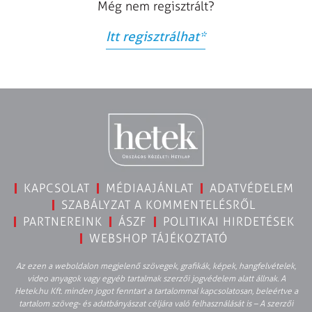
Még nem regisztrált?
Itt regisztrálhat
*
KAPCSOLAT
MÉDIAAJÁNLAT
ADATVÉDELEM
SZABÁLYZAT A KOMMENTELÉSRŐL
PARTNEREINK
ÁSZF
POLITIKAI HIRDETÉSEK
WEBSHOP TÁJÉKOZTATÓ
Az ezen a weboldalon megjelenő szövegek, grafikák, képek, hangfelvételek,
video anyagok vagy egyéb tartalmak szerzői jogvédelem alatt állnak. A
Hetek.hu Kft. minden jogot fenntart a tartalommal kapcsolatosan, beleértve a
tartalom szöveg- és adatbányászat céljára való felhasználását is – A szerzői