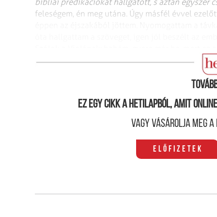
bibliai prédikációkat hallgatott, s aztán egyszer 
feleségem, én meg utána. Úgy másfél évvel ezelőt
éppen az éjszakából jöttem. Nyomogattam a távka
óta hallgattam a szöveget, igen jól beszélt az emb
Szólok a Violának: babám, gyere már be, mert ez
lezongorázza az életem lényegét. Aztán bejött a V
Tovább
Ez egy cikk a hetilapból, amit onli
Vagy vásárolja meg a 
Előfizetek