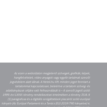
Az ezen a weboldalon megjelenő szövegek, grafikák, képek,
hangfelvételek, video anyagok vagy egyéb tartalmak szerzői
jogvédelem alatt állnak. A Hetek.hu Kft. minden jogot fenntart a
tartalommal kapcsolatosan, beleértve a tartalom szöveg- és
adatbányászat céljára való felhasználását is – A szerzői jogról szóló
1999. évi LXXVI. törvény rendelkezései értelmében a törvény 35/A. §
(1) paragrafusa és a digitális szolgáltatások piacairól szóló európai
irányelv (Az Európai Parlament és a Tanács (EU) 2019/790 Irányelve) 4.