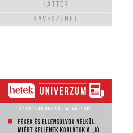
HÁTTÉR
KÁVÉSZÜNET
ARCHÍVUMUNKBÓL AJÁNLJUK:
FÉKEK ÉS ELLENSÚLYOK NÉLKÜL:
MIÉRT KELLENEK KORLÁTOK A „JÓ