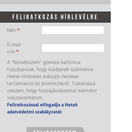
FELIRATKOZÁS HÍRLEVÉLRE
Név:
*
E-mail
cím:
*
A "feliratkozom" gombra kattintva
hozzájárulok, hogy küldjenek számomra
Hetek hírlevelet exkluzív hetekes
tartalmakról és promóciókról. Tudomásul
veszem, hogy hozzájárulásomat bármikor
visszavonhatom.
Feliratkozással elfogadja a Hetek
adatvédelmi szabályzatát
.