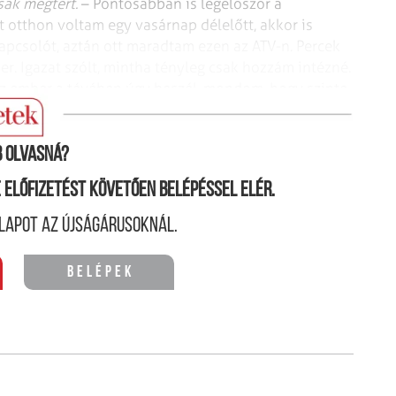
csak megtért.
– Pontosabban is legelőször a
t otthon voltam egy vasárnap délelőtt, akkor is
pcsolót, aztán ott maradtam ezen az ATV-n. Percek
er. Igazat szólt, mintha tényleg csak hozzám intézné.
 az ember a tévében úgy beszél, mondom, hogy szinte
iola.
 olvasná?
ne előfizetést követően belépéssel elér.
lapot az újságárusoknál.
Belépek