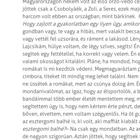
Magyarországon nekem volt az első őrző-védő cé
jöttek csak a Csobolyáék, a Zoli, a Seres, ezek
harcom volt ebben az országban, mint bárkinek.
K
Hogy zajlott a gyakorlatban egy ilyen ügy, amikor
gondban vagy, te vagy a hibás, mert valakit becsap
vagy vettél fel uzsorára, és ráment a lakásod. L
Lajcsikám, hülye voltam, de légy szíves, segíts! 
segítek egy feltétellel, ha korrekt vagy velem. É
valami okosságot kitalálni. Pláne, ha mondod, hog
romákat is mi kezdtük védeni. Megmagyaráztam p
cimbora, titeket itt mindig meg lehet találni. Nem
ne üssétek a romákat, mert az csúnya dolog ám. 
mondanivalómat, az igaz, hogy az élsportolók, a 
bandáimmal több ember életét mentettem meg, mint
segítettem úgy is, hogy nem kértem érte pénzt, d
bőven, elvettem, nem voltam szégyenlős. Ha öt gurig
az esztergomi balhé is, ki volt, aki maffiát kiabál
esztergomi balhé?
– Na csak egy mondatban. Az ar
de nagyon szigorúan. Aztán jöttek, hogy segítsek 