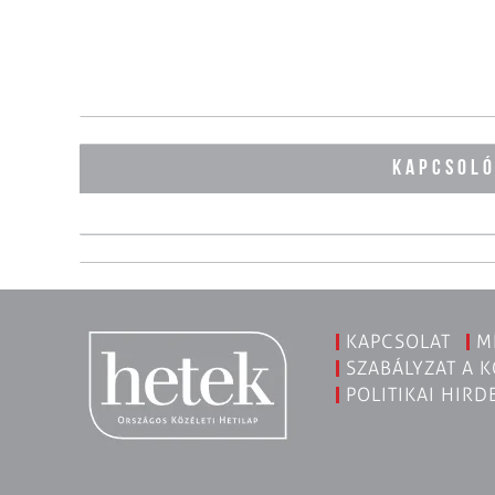
KAPCSOL
KAPCSOLAT
M
SZABÁLYZAT A 
POLITIKAI HIRD