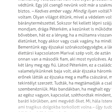
védtünk. Egy jól csengő nevünk volt már a szakmá
biztos.
– Kedves ember vagy. Mindig ilyen voltál?
voltam. Olyan világot éltünk, mivel a védelem vo
báránytermészettel. Sokszor fel kellett lépni szájj
mondjam, drága Péterkém, a kezünket is működtet
bővebben, hát ez a lényeg, ha a múltamra visszan
életünket, hogy akkor vagy csak vagány, ha minél
Bementünk egy éjszakai szórakozóegységbe, a lány
élettársi kapcsolatom Marival szép volt, de aztá
onnan van a második fiam, aki most nyolcéves. A
két lány meg egy fiú. Látod Péterkém, ez a család
valamelyikünknek baja volt, akár éjszaka háromkor
erőnek látták az éjszaka meg a maffia császárai,
tekintélyt szerzett. Tudták, ha megtámadják a csal
szembenézniük. Más bandákban, ha meghalt egy f
az egész vagyon, kapcsolat, széthordtak mindent
baráti körükben, ami megvédi őket. Mi, hála Iste
ami tragikus dolgokba torkollott volna.
– Úgy tudo