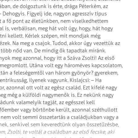
ban, de dolgoztunk is érte, drága Péterkém, az
– Dehogyis. Figyelj ide, nagyon agresszív típus
lt a fő pont az életünkben, nem viselkedhettem
al is, verbálisan, meg hát volt úgy, hogy, hát hogy
ni kellett. Kérlek szépen, mit mondjak még
ézek. Na meg a csajok. Tudod, akkor úgy vezettük az
 több nőd van. De mindig ők tapadtak miránk.
ok meg azonnal, hogy itt a Száva Zsolti! Az első
n megromlott. Utána volt egy hároméves kapcsolatom,
ztán a feleségemtől van három gyönyör? gyerekem,
centrikusság, ilyenek vagyunk.
Kislajcsi: – Ha
, azonnal ott volt az egész család. Ezt kifelé nagy
 meg még a külföldi nagymenők is. Ez nekünk nagy
ádunk valamelyik tagját, az egésszel kell
őember vagy börtönbe került, azonnal széthullott
, nem volt semmi összetartás a családjukban vagy a
nnek, senkivel sem keveredtünk olyan összetűzésbe,
m, Zsolti, te voltál a családban az első fecske, aki