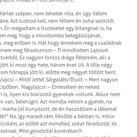
 Kérlek szépen, nem tehetek róla, én úgy ítélem
ne. Azt tudnod kell, nem féltem én soha senkitől.
. Én megadtam a tiszteletet egy bitangnak is, ha
tem meg, hogy a mivoltomba belegázoljanak.
is, meg erőben is. Hát hogy énnekem meg a családnak
tennem meg fáradoznom.
– Ti mindketten Lajosok
testvérből. Ez nagyon fontos drága Péterkém, aki a
tt ki most egy hete, három évet ült. A tőle négy
rom hónapja jött ki, előtte meg négyet töltött bent.
lajcsi.
– Mitől lettél Sárgalábú?
Zsolt: – Mert nagyon
 cipőben.
Nagylajcsi: – Elmesélem én neked
i is, ilyen kis bokszoló gyerekek voltunk. Akkor nem
ön van, belerúgni. Azt mondja nekem a gyerek, na
ác marha jól bunyózott, de én használtam a lábamat
áb!" Na, így maradt rám. Később a bárban is, mikor
jcsikám, az előbb azt mondtad, sokat fáradoztál, és
otoknak. Mire gondoltál konkrétan?
–