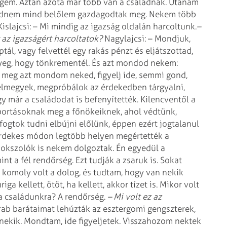
gem. Aztán azóta már több van a családnak. Utánam
 majdnem mind belőlem gazdagodtak meg. Nekem több
islajcsi: – Mi mindig az igazság oldalán harcoltunk.
–
 az igazságért harcoltatok?
Nagylajcsi: – Mondjuk,
tál, vagy felvettél egy rakás pénzt és eljátszottad,
ényeg, hogy tönkrementél. És azt mondod nekem:
Én meg azt mondom neked, figyelj ide, semmi gond,
n elmegyek, megpróbálok az érdekedben tárgyalni,
y már a családodat is befenyítették. Kilencventől a
ortásoknak meg a főnökeiknek, ahol védtünk,
 fogtok tudni elbújni előlünk, éppen ezért jogtalanul
Érdekes módon legtöbb helyen megértették a
bokszolók is nekem dolgoztak. Én egyedül a
 a fél rendőrség. Ezt tudják a zsaruk is. Sokat
e komoly volt a dolog, és tudtam, hogy van nekik
a kellett, ötöt, ha kellett, akkor tízet is. Mikor volt
t a családunkra? A rendőrség.
– Mi volt ez az
ab barátaimat lehúzták az esztergomi gengszterek,
nekik. Mondtam, ide figyeljetek.
Visszahozom nektek