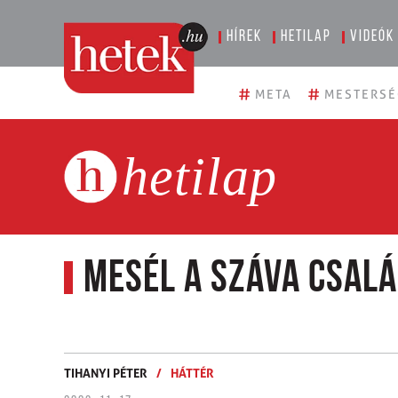
Hírek
Hetilap
Videók
#
#
META
MESTERSÉ
hetilap
Mesél a Száva csal
TIHANYI PÉTER
/
HÁTTÉR