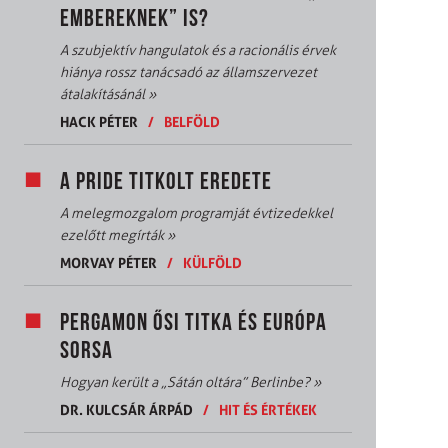
EMBEREKNEK” IS?
A szubjektív hangulatok és a racionális érvek
hiánya rossz tanácsadó az államszervezet
átalakításánál
»
HACK PÉTER
/
BELFÖLD
A PRIDE TITKOLT EREDETE
A melegmozgalom programját évtizedekkel
ezelőtt megírták
»
MORVAY PÉTER
/
KÜLFÖLD
PERGAMON ŐSI TITKA ÉS EURÓPA
SORSA
Hogyan került a „Sátán oltára” Berlinbe?
»
DR. KULCSÁR ÁRPÁD
/
HIT ÉS ÉRTÉKEK