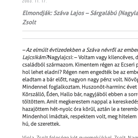
2003. 11. 17.
Elmondják: Száva Lajos – Sárgalábú (Nagylajc
Zsolt
– Az elmúlt évtizedekben a Száva névről az ember
Lajcsikám?
Nagylajcsi: – Voltam vagy kilencéves, 
családból származom. Kimentem régen az Ecseri p
hol lehet eladni? Régen nem engedték be az emb
eladtam a bár előtt, nagyon nagy pénz volt. Növög
Mindennel foglalkoztam. Huszonöt-harminc évet á
Körszálló, Éden, Hallo bár, nagyjából ebben a s
töltöttem. Amit megkerestem nappal a kereskedés
hazajöttem hét-nyolc óra körül, aztán le a teremb
Mindenhol imádtak, respektem volt, meg hitelem 
hú, de szerettek.
Viola, Zsolt felesége két gyermekükkel, Zsolt, Nagy