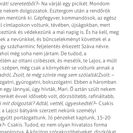
ráti szeretetből?
– Na várjál egy picikét. Mondom
ve nekem dolgozzatok. Esztergom után a rendőrök
en mentünk ki. Gépfegyver, kommandósok, az egész
l címlapokon voltunk, tévében, újságokban, mert
keztünk és védekezünk a mai napig is. És ha kell, meg
ltek a nevünkkel, és bűncselekményt követtek el a
ogy százharminc feljelentés érkezett Száva névre.
 ahol még soha nem jártam. De tudod, a
ém az ottani csibészek, és mesélik, te Lajos, a múlt
ek szépen, még csak a környékén se voltunk annak a
dról, Zsolt, te még szinte meg sem szólaltál.
Zsolt: –
ózgatni, gyúrogatni, bokszolgatni. Ebben a háromban
egy lánnyal, úgy hívták, Mari. Ő aztán szült nekem
zenkét évvel idősebb volt, dörzsöltebb, rafináltabb,
 mit dolgoztál? Adtál, vettél, ügyeskedtél?
– Csakis
nt a Lajcsi bátyánk szerzett nekünk személyi
yütt portázgattunk. Jó pénzeket kaptunk, 15-20
a?
– Csakis. Tudod, ez nem olyan hivatalos forma
epapírozva. A körúton szórakozóhelyeket, diszkókat