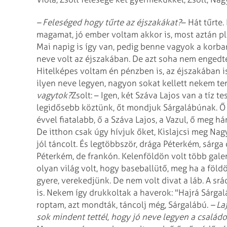
– Feleséged hogy tűrte az éjszakákat?
– Hát tűrte.
magamat, jó ember voltam akkor is, most aztán plá
Mai napig is így van, pedig benne vagyok a korban
neve volt az éjszakában. De azt soha nem enged
Hitelképes voltam én pénzben is, az éjszakában 
ilyen neve legyen, nagyon sokat kellett nekem 
vagytok?
Zsolt: – Igen, két Száva Lajos van a tíz 
legidősebb köztünk, őt mondjuk Sárgalábúnak. Ő jö
évvel fiatalabb, ő a Száva Lajos, a Vazul, ő meg há
De itthon csak úgy hívjuk őket, Kislajcsi meg Nagy
jól táncolt. És legtöbbször, drága Péterkém, sárga
Péterkém, de frankón. Kelenföldön volt több galer
olyan világ volt, hogy baseballütő, meg ha a föld
gyere, verekedjünk. De nem volt divat a láb. A sr
is. Nekem így drukkoltak a haverok: "Hajrá Sárgal
roptam, azt mondták, táncolj még, Sárgalábú.
– La
sok mindent tettél, hogy jó neve legyen a család