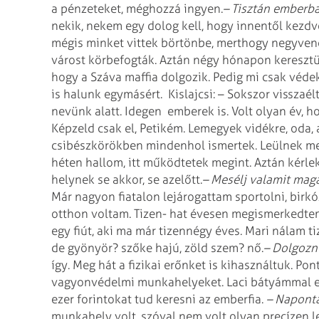
a pénzeteket, méghozzá ingyen.
– Tisztán emberba
nekik, nekem egy dolog kell, hogy innentől kezd
mégis minket vittek börtönbe, merthogy negyven
várost körbefogták. Aztán négy hónapon keresztü
hogy a Száva maffia dolgozik. Pedig mi csak véde
is halunk egymásért.
Kislajcsi: – Sokszor visszaé
nevünk alatt. Idegen
emberek is. Volt olyan év, h
Képzeld csak el, Petikém. Lemegyek vidékre, oda,
csibészkörökben mindenhol ismertek. Leülnek mell
héten hallom, itt működtetek megint. Aztán kérl
helynek se akkor, se azelőtt.
– Mesélj valamit maga
Már nagyon fiatalon lejárogattam sportolni, birk
otthon voltam. Tizen-
hat évesen megismerkedtem 
egy fiút, aki ma már tizennégy éves. Mari nálam ti
de gyönyör? szőke hajú, zöld szem? nő.
– Dolgozni
így. Meg hát a fizikai erőnket is kihasználtuk. Po
vagyonvédelmi munkahelyeket. Laci bátyámmal eg
ezer forintokat tud keresni az emberfia.
– Napont
munkahely volt, szóval nem volt olyan precízen l