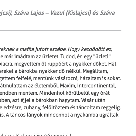
si), Száva Lajos – Vazul (Kislajcsi) és Száva
eknek a maffia jutott eszébe. Hogy kezdődött ez,
de már imádtam az üzletet. Tudod, én egy "üzleti"
iacra, megvettem öt ruppóért a nyakkendőket. Hát
ereket a bárokba nyakkendő nélkül. Megálltam,
ettem felfelé, mentünk vásározni, házaltam is sokat.
tmulattam az életemből. Maxim, Intercontinental,
orrendben mentem. Mindenhol körülbelül egy órát
ben, azt éjjel a bárokban hagytam. Vásár után
e edzésre, zuhany, felöltöztem és táncoltam reggelig.
is. A táncos lányok mindenhol a nyakamba ugráltak,
lajcsi, Kislajcsi Fotó:Somorjai L.