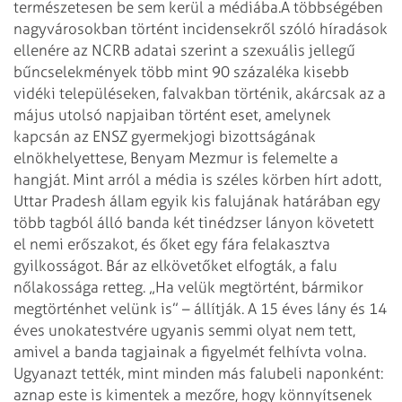
természetesen be sem kerül a médiába.
A többségében
nagyvárosokban történt incidensekről szóló híradások
ellenére az NCRB adatai szerint a szexuális jellegű
bűncselekmények több mint 90 százaléka kisebb
vidéki településeken, falvakban történik, akárcsak az a
május utolsó napjaiban történt eset, amelynek
kapcsán az ENSZ gyermekjogi bizottságának
elnökhelyettese, Benyam Mezmur is felemelte a
hangját. Mint arról a média is széles körben hírt adott,
Uttar Pradesh állam egyik kis falujának határában egy
több tagból álló banda két tinédzser lányon követett
el nemi erőszakot, és őket egy fára felakasztva
gyilkosságot. Bár az elkövetőket elfogták, a falu
nőlakossága retteg. „Ha velük megtörtént, bármikor
megtörténhet velünk is” – állítják. A 15 éves lány és 14
éves unokatestvére ugyanis semmi olyat nem tett,
amivel a banda tagjainak a figyelmét felhívta volna.
Ugyanazt tették, mint minden más falubeli naponként:
aznap este is kimentek a mezőre, hogy könnyítsenek