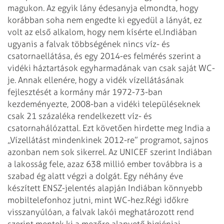
magukon. Az egyik lány édesanyja elmondta, hogy
korábban soha nem engedte ki egyedül a lányát, ez
volt az első alkalom, hogy nem kísérte el.
Indiában
ugyanis a falvak többségének nincs víz- és
csatornaellátása, és egy 2014-es felmérés szerint a
vidéki háztartások egyharmadának van csak saját WC-
je. Annak ellenére, hogy a vidék vízellátásának
fejlesztését a kormány már 1972-73-ban
kezdeményezte, 2008-ban a vidéki településeknek
csak 21 százaléka rendelkezett víz- és
csatornahálózattal. Ezt követően hirdette meg India a
„Vízellátást mindenkinek 2012-re” programot, sajnos
azonban nem sok sikerrel. Az UNICEF szerint Indiában
a lakosság fele, azaz 638 millió ember továbbra is a
szabad ég alatt végzi a dolgát. Egy néhány éve
készített ENSZ-jelentés alapján Indiában könnyebb
mobiltelefonhoz jutni, mint WC-hez.
Régi időkre
visszanyúlóan, a falvak lakói meghatározott rend
szerint mentek ki a mezőre alapvető higiéniai