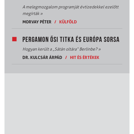
A melegmozgalom programját évtizedekkel ezelőtt
megírták
»
MORVAY PÉTER
/
KÜLFÖLD
PERGAMON ŐSI TITKA ÉS EURÓPA SORSA
Hogyan került a „Sátán oltára” Berlinbe?
»
DR. KULCSÁR ÁRPÁD
/
HIT ÉS ÉRTÉKEK