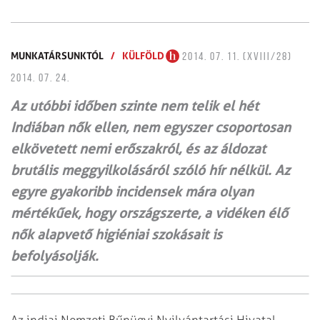
MUNKATÁRSUNKTÓL
/
KÜLFÖLD
2014. 07. 11. (XVIII/28)
2014. 07. 24.
Az utóbbi időben szinte nem telik el hét
Indiában nők ellen, nem egyszer csoportosan
elkövetett nemi erőszakról, és az áldozat
brutális meggyilkolásáról szóló hír nélkül. Az
egyre gyakoribb incidensek mára olyan
mértékűek, hogy országszerte, a vidé­ken élő
nők alapvető higiéniai szokásait is
befolyásolják.
Az indiai Nemzeti Bűnügyi Nyilvántartási Hivatal