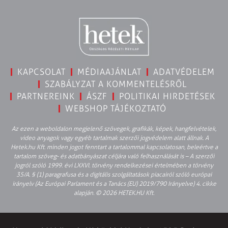
KAPCSOLAT
MÉDIAAJÁNLAT
ADATVÉDELEM
SZABÁLYZAT A KOMMENTELÉSRŐL
PARTNEREINK
ÁSZF
POLITIKAI HIRDETÉSEK
WEBSHOP TÁJÉKOZTATÓ
Az ezen a weboldalon megjelenő szövegek, grafikák, képek, hangfelvételek,
video anyagok vagy egyéb tartalmak szerzői jogvédelem alatt állnak. A
Hetek.hu Kft. minden jogot fenntart a tartalommal kapcsolatosan, beleértve a
tartalom szöveg- és adatbányászat céljára való felhasználását is – A szerzői
jogról szóló 1999. évi LXXVI. törvény rendelkezései értelmében a törvény
35/A. § (1) paragrafusa és a digitális szolgáltatások piacairól szóló európai
irányelv (Az Európai Parlament és a Tanács (EU) 2019/790 Irányelve) 4. cikke
alapján. © 2026 HETEK.HU Kft.