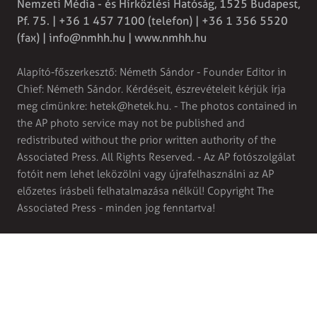
Nemzeti Média - és Hírközlési Hatóság, 1525 Budapest,
Pf. 75. | +36 1 457 7100 (telefon) | +36 1 356 5520
(fax) |
info@nmhh.hu
| www.nmhh.hu
Alapító-főszerkesztő: Németh Sándor - Founder Editor in
Chief: Németh Sándor. Kérdéseit, észrevételeit kérjük írja
meg címünkre:
hetek@hetek.hu
. - The photos contained in
the AP photo service may not be published and
redistributed without the prior written authority of the
Associated Press. All Rights Reserved. - Az AP fotószolgálat
fotóit nem lehet leközölni vagy újrafelhasználni az AP
előzetes írásbeli felhatalmazása nélkül! Copyright The
Associated Press - minden jog fenntartva!