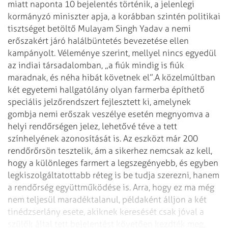
miatt naponta 10 bejelentés történik, a jelenlegi
kormányzó miniszter apja, a korábban szintén politikai
tisztséget betöltő Mulayam Singh Yadav a nemi
erőszakért járó halálbüntetés bevezetése ellen
kampányolt. Véleménye szerint, mellyel nincs egyedül
az indiai társadalomban, „a fiúk mindig is fiúk
maradnak, és néha hibát követnek el”.
A közelmúltban
két egyetemi hallgatólány olyan farmerba építhető
speciális jelzőrendszert fejlesztett ki, amelynek
gombja nemi erőszak veszélye esetén megnyomva a
helyi rendőrségen jelez, lehetővé téve a tett
színhelyének azonosítását is. Az eszközt már 200
rendőrőrsön tesztelik, ám a sikerhez nemcsak az kell,
hogy a különleges farmert a legszegényebb, és egyben
legkiszolgáltatottabb réteg is be tudja szerezni, hanem
a rendőrség együttműködése is. Arra, hogy ez ma még
nem teljesül maradéktalanul, példaként álljon a két
tinédzserlány esete, akiknek keresését csak jóval a
szülők által tett bejelentést követően kezdték meg,