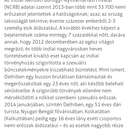
(NCRB) adatai szerint 2013-ban több mint 33 700 nemi
erőszakot jelentettek a hatóságoknak; azaz, az ország
lakosságát tekintve, évente százezer emberből 2-3
személy esik áldozatául. A korábbi évekhez képest a
bejelentések száma mintegy 7 százalékkal nőtt, dacára
annak, hogy 2012 decemberében az egész világot
megrázó, és több indiai nagyvárosban heves
tüntetéseket kiváltó eset kapcsán az indiai
törvényhozás szigorította a szexuális
bűncselekményekre kiszabható büntetést. Mint ismert,
Delhiben egy buszon brutálisan bántalmaztak és
megerőszakoltak egy 23 éves nőt, aki később belehalt
sérüléseibe. A szigorúbb törvények ellenére nem
mérséklődött a nőkkel szembeni szexuális erőszak.
2014 januárjában, szintén Delhiben, egy 51 éves dán
turista, Nyugat-Bengál fővárosában, Kolkatában
(Kalkuttában) pedig egy 16 éves lány esett csoportos
nemi erőszak áldozatául – és az esetek nagyobb része