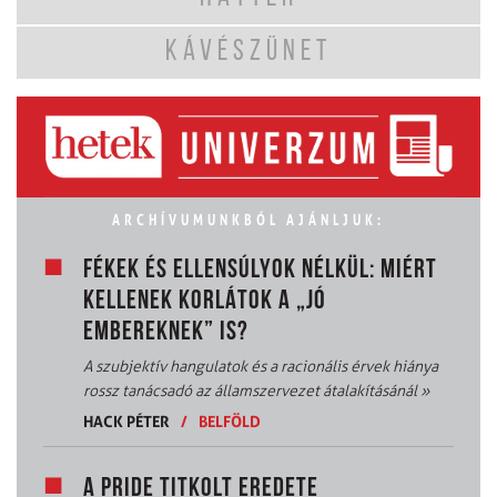
KÁVÉSZÜNET
ARCHÍVUMUNKBÓL AJÁNLJUK:
FÉKEK ÉS ELLENSÚLYOK NÉLKÜL: MIÉRT
KELLENEK KORLÁTOK A „JÓ
EMBEREKNEK” IS?
A szubjektív hangulatok és a racionális érvek hiánya
rossz tanácsadó az államszervezet átalakításánál
»
HACK PÉTER
/
BELFÖLD
A PRIDE TITKOLT EREDETE