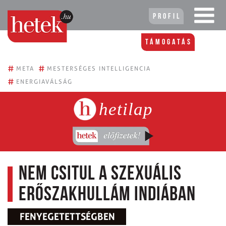
Profil
Támogatás
#
#
META
MESTERSÉGES INTELLIGENCIA
#
ENERGIAVÁLSÁG
hetilap
Nem csitul a szexuális
erőszakhullám Indiában
FENYEGETETTSÉGBEN