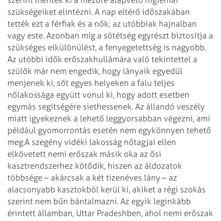
szükségeiket elintézni. A nap eltérő időszakában
tették ezt a férfiak és a nők; az utóbbiak hajnalban
vagy este. Azonban míg a sötétség egyrészt biztosítja a
szükséges elkülönülést, a fenyegetettség is nagyobb.
Az utóbbi idők erőszakhullámára való tekintettel a
szülők már nem engedik, hogy lányaik egyedül
menjenek ki, sőt egyes helyeken a falu teljes
nőlakossága együtt vonul ki, hogy adott esetben
egymás segítségére siethessenek. Az állandó veszély
miatt igyekeznek a lehető leggyorsabban végezni, ami
például gyomorrontás esetén nem egykönnyen tehető
meg.
A szegény vidéki lakosság nőtagjai ellen
elkövetett nemi erőszak másik oka az ősi
kasztrendszerhez kötődik, hiszen az áldozatok
többsége – akárcsak a két tizenéves lány – az
alacsonyabb kasztokból kerül ki, akiket a régi szokás
szerint nem bűn bántalmazni. Az egyik leginkább
érintett államban, Uttar Pradeshben, ahol nemi erőszak