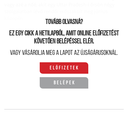
vagy azé a nőé, akit egy Uttar Pradesh-i őrsön négy
szolgálatban lévő rendőr erőszakolt meg június
közepén.
Tovább olvasná?
Ez egy cikk a hetilapból, amit online előfizetést
követően belépéssel elér.
Vagy vásárolja meg a lapot az újságárusoknál.
Előfizetek
Belépek