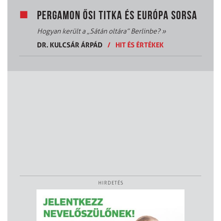
PERGAMON ŐSI TITKA ÉS EURÓPA SORSA
Hogyan került a „Sátán oltára” Berlinbe?
»
DR. KULCSÁR ÁRPÁD
/
HIT ÉS ÉRTÉKEK
HIRDETÉS