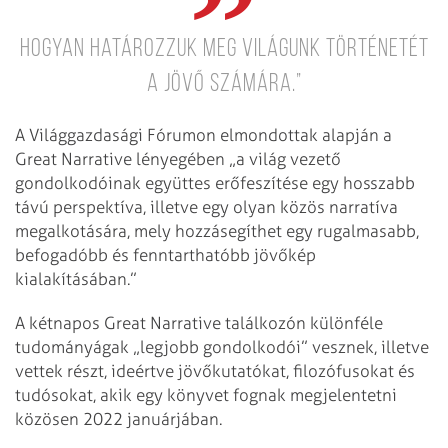
hogyan határozzuk meg világunk történetét
a jövő számára.”
A Világgazdasági Fórumon elmondottak alapján a
Great Narrative lényegében „a világ vezető
gondolkodóinak együttes erőfeszítése egy hosszabb
távú perspektíva, illetve egy olyan közös narratíva
megalkotására, mely hozzásegíthet egy rugalmasabb,
befogadóbb és fenntarthatóbb jövőkép
kialakításában.”
A kétnapos Great Narrative találkozón különféle
tudományágak „legjobb gondolkodói” vesznek, illetve
vettek részt, ideértve jövőkutatókat, filozófusokat és
tudósokat, akik egy könyvet fognak megjelentetni
közösen 2022 januárjában.