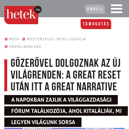
Profil
Támogatás
#
#
META
MESTERSÉGES INTELLIGENCIA
#
ENERGIAVÁLSÁG
Gőzerővel dolgoznak az új
világrenden: a Great Reset
után itt a Great Narrative
A NAPOKBAN ZAJLIK A VILÁGGAZDASÁGI
FÓRUM TALÁLKOZÓJA, AHOL KITALÁLJÁK, MI
LEGYEN VILÁGUNK SORSA