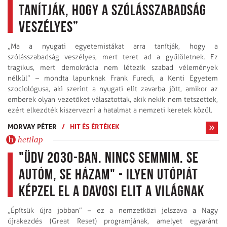
tanítják, hogy a szólásszabadság
veszélyes”
„Ma a nyugati egyetemistákat arra tanítják, hogy a
szólásszabadság veszélyes, mert teret ad a gyűlöletnek. Ez
tragikus, mert demokrácia nem létezik szabad vélemények
nélkül” – mondta lapunknak Frank Furedi, a Kenti Egyetem
szociológusa, aki szerint a nyugati elit zavarba jött, amikor az
emberek olyan vezetõket választottak, akik nekik nem tetszettek,
ezért elkezdték kiszervezni a hatalmat a nemzeti keretek közül.
MORVAY PÉTER
/
HIT ÉS ÉRTÉKEK
hetilap
"Üdv 2030-ban. Nincs semmim. Se
autóm, se házam" - ilyen utópiát
képzel el a davosi elit a világnak
„Építsük újra jobban” – ez a nemzetközi jelszava a Nagy
újrakezdés (Great Reset) programjának, amelyet egyaránt