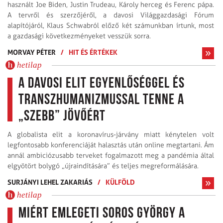
használt Joe Biden, Justin Trudeau, Károly herceg és Ferenc pápa.
A tervről és szerzőjéről, a davosi Világgazdasági Fórum
alapítójáról, Klaus Schwabról előző két számunkban írtunk, most
a gazdasági következményeket vesszük sorra.
MORVAY PÉTER
/
HIT ÉS ÉRTÉKEK
hetilap
A davosi elit egyenlőséggel és
transzhumanizmussal tenne a
„szebb” jövőért
A globalista elit a koronavírus-járvány miatt kénytelen volt
legfontosabb konferenciáját halasztás után online megtartani. Ám
annál ambiciózusabb terveket fogalmazott meg a pandémia által
elgyötört bolygó „újraindítására” és teljes megreformálására.
SURJÁNYI LEHEL ZAKARIÁS
/
KÜLFÖLD
hetilap
Miért emlegeti Soros György a