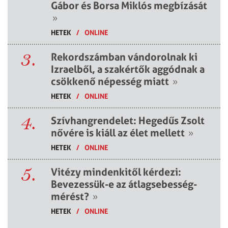
Gábor és Borsa Miklós megbízását
»
HETEK
/
ONLINE
3.
Rekordszámban vándorolnak ki
Izraelből, a szakértők aggódnak a
csökkenő népesség miatt
»
HETEK
/
ONLINE
4.
Szívhangrendelet: Hegedűs Zsolt
nővére is kiáll az élet mellett
»
HETEK
/
ONLINE
5.
Vitézy mindenkitől kérdezi:
Bevezessük-e az átlagsebesség-
mérést?
»
HETEK
/
ONLINE