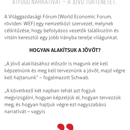
átfogó narratívát – a jövő történetét.”
A Világgazdasági Fórum (World Economic Forum,
röviden: WEF) egy nemzetközi szervezet, melynek
célkitűzése, hogy befolyásos vezetők találkozóin és
vitáin keresztül egy jobb irányba terelje világunkat.
HOGYAN ALAKÍTSUK A JÖVŐT?
„A jövő alakításához először is magunk elé kell
képzelnünk és meg kell terveznünk a jövőt, majd végre
kell hajtanunk” – fogalmazott Schwab.
„A következő két napban tehát azt fogjuk
megvizsgálni, hogyan képzeljük el, hogyan tervezzük
meg, és hogyan hajtjuk végre ezt nagyszabású
narratívát – vagyis