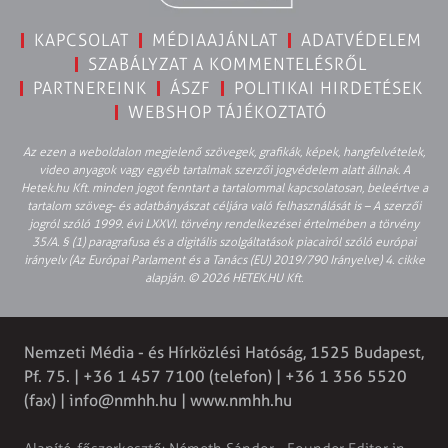
KAPCSOLAT
MÉDIAAJÁNLAT
ADATVÉDELEM
SZABÁLYZAT A KOMMENTELÉSRŐL
PARTNEREINK
ÁSZF
POLITIKAI HIRDETÉSEK
WEBSHOP TÁJÉKOZTATÓ
Az ezen a weboldalon megjelenő szövegek, grafikák, képek, hangfelvételek,
video anyagok vagy egyéb tartalmak szerzői jogvédelem alatt állnak. A
Hetek.hu Kft. minden jogot fenntart a tartalommal kapcsolatosan, beleértve a
tartalom szöveg- és adatbányászat céljára való felhasználását is – A szerzői
jogról szóló 1999. évi LXXVI. törvény rendelkezései értelmében a törvény
35/A. § (1) paragrafusa és a digitális szolgáltatások piacairól szóló európai
irányelv (Az Európai Parlament és a Tanács (EU) 2019/790 Irányelve) 4. cikke
alapján. © 2026 HETEK.HU Kft.
Nemzeti Média - és Hírközlési Hatóság, 1525 Budapest,
Pf. 75. | +36 1 457 7100 (telefon) | +36 1 356 5520
(fax) |
info@nmhh.hu
| www.nmhh.hu