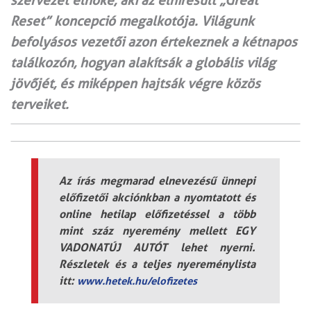
szervezet elnöke, aki az elhíresült „Great
Reset” koncepció megalkotója. Világunk
befolyásos vezetői azon értekeznek a kétnapos
találkozón, hogyan alakítsák a globális világ
jövőjét, és miképpen hajtsák végre közös
terveiket.
Az írás megmarad elnevezésű ünnepi
előfizetői akciónkban a nyomtatott és
online hetilap előfizetéssel a több
mint száz nyeremény mellett EGY
VADONATÚJ AUTÓT lehet nyerni.
Részletek és a teljes nyereménylista
itt:
www.hetek.hu/elofizetes