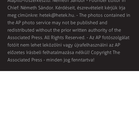
Alapító-főszerkesztő: Németh Sándor - Founder Editor in
Chief: Németh Sándor. Kérdéseit, észrevételeit kérjük írja
meg címünkre:
hetek@hetek.hu
. - The photos contained in
the AP photo service may not be published and
redistributed without the prior written authority of the
Associated Press. All Rights Reserved. - Az AP fotószolgálat
fotóit nem lehet leközölni vagy újrafelhasználni az AP
előzetes írásbeli felhatalmazása nélkül! Copyright The
Associated Press - minden jog fenntartva!