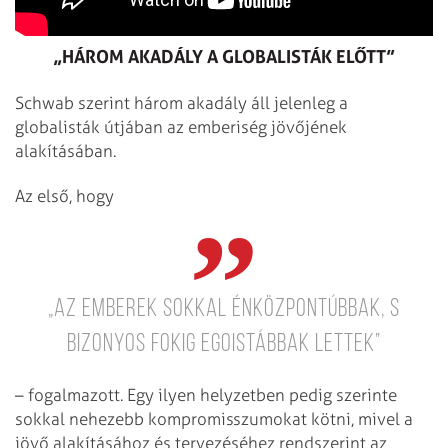
„HÁROM AKADÁLY A GLOBALISTÁK ELŐTT”
Schwab szerint három akadály áll jelenleg a
globalisták útjában az emberiség jövőjének
alakításában.
Az első, hogy
„az emberek sokkal énközpontúbbak, s
bizonyos fokig egoistábbak lettek”
– fogalmazott. Egy ilyen helyzetben pedig szerinte
sokkal nehezebb kompromisszumokat kötni, mivel a
jövő alakításához és tervezéséhez rendszerint az