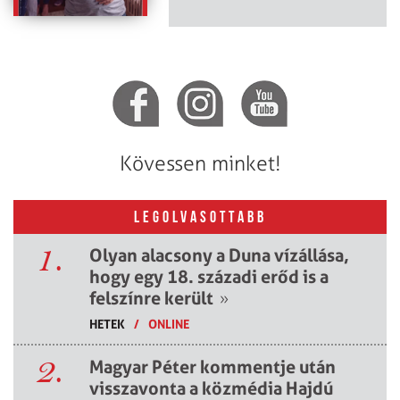
Kövessen minket!
LEGOLVASOTTABB
1.
Olyan alacsony a Duna vízállása,
hogy egy 18. századi erőd is a
felszínre került
»
HETEK
/
ONLINE
2.
Magyar Péter kommentje után
visszavonta a közmédia Hajdú