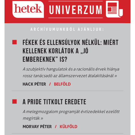
ARCHÍVUMUNKBÓL AJÁNLJUK:
FÉKEK ÉS ELLENSÚLYOK NÉLKÜL: MIÉRT
KELLENEK KORLÁTOK A „JÓ
EMBEREKNEK” IS?
A szubjektív hangulatok és a racionális érvek hiánya
rossz tanácsadó az államszervezet átalakításánál
»
HACK PÉTER
/
BELFÖLD
A PRIDE TITKOLT EREDETE
A melegmozgalom programját évtizedekkel ezelőtt
megírták
»
MORVAY PÉTER
/
KÜLFÖLD