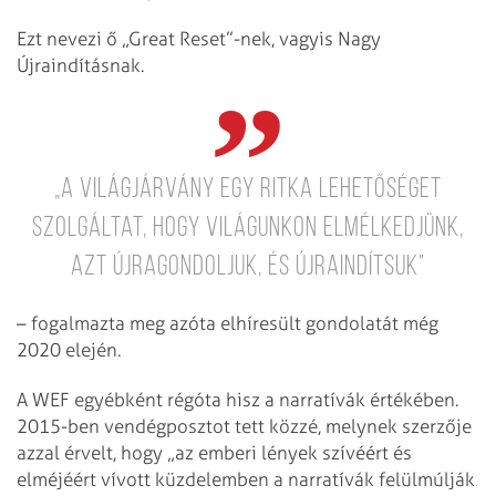
Ezt nevezi ő „Great Reset”-nek, vagyis Nagy
Újraindításnak.
„A világjárvány egy ritka lehetőséget
szolgáltat, hogy világunkon elmélkedjünk,
azt újragondoljuk, és újraindítsuk”
– fogalmazta meg azóta elhíresült gondolatát még
2020 elején.
A WEF egyébként régóta hisz a narratívák értékében.
2015-ben vendégposztot tett közzé, melynek szerzője
azzal érvelt, hogy „az emberi lények szívéért és
elméjéért vívott küzdelemben a narratívák felülmúlják