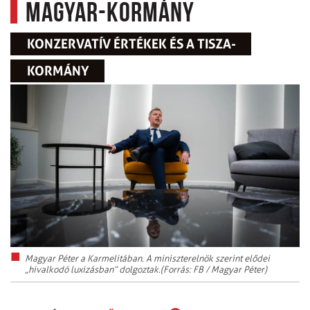
Magyar-kormány
KONZERVATÍV ÉRTÉKEK ÉS A TISZA-
KORMÁNY
Magyar Péter a Karmelitában. A miniszterelnök szerint elődei
„hivalkodó luxizásban” dolgoztak.(Forrás: FB / Magyar Péter)