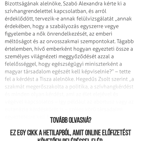
Bizottságának alelnöke, Szabó Alexandra kérte ki a
szívhangrendelettel kapcsolatban, és arról
érdeklődött, tervezik-e annak felülvizsgálatát „annak
érdekében, hogy a szabályozás egyszerre vegye
figyelembe a nők önrendelkezését, az emberi
méltóságot és az orvosszakmai szempontokat. Tágabb
értelemben, hívő emberként hogyan egyezteti össze a
személyes világnézeti meggyőződését azzal a
felelősséggel, hogy egészségügyi miniszterként a
magyar társadalom egészét kell képviselnie?” – tette
fel a kérdést a Tisza alelnöke. Hegedűs Zsolt szerint „a
szakmát megerőszakolta a politika, a szívhangkérdést
és minden olyan kérdést, ami az élet elejével és
végével kapcsolatos – így például az abortusz vagy az
eutanázia kérdéskörét is – széles körű társadalmi
egyeztetésre kell bocsátani”.
Tovább olvasná?
Ez egy cikk a hetilapból, amit online előfizetést