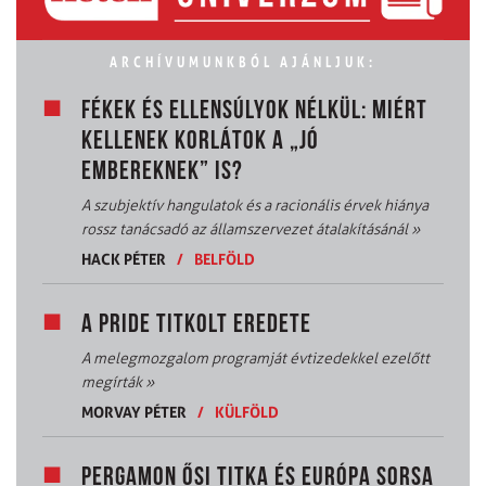
ARCHÍVUMUNKBÓL AJÁNLJUK:
FÉKEK ÉS ELLENSÚLYOK NÉLKÜL: MIÉRT
KELLENEK KORLÁTOK A „JÓ
EMBEREKNEK” IS?
A szubjektív hangulatok és a racionális érvek hiánya
rossz tanácsadó az államszervezet átalakításánál
»
HACK PÉTER
/
BELFÖLD
A PRIDE TITKOLT EREDETE
A melegmozgalom programját évtizedekkel ezelőtt
megírták
»
MORVAY PÉTER
/
KÜLFÖLD
PERGAMON ŐSI TITKA ÉS EURÓPA SORSA