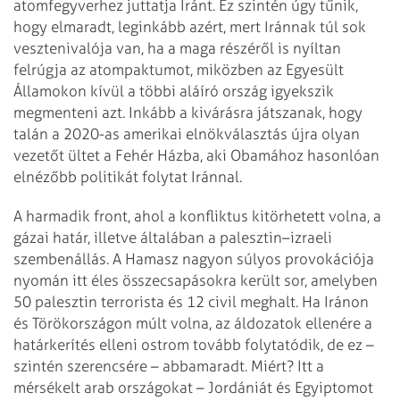
atomfegyverhez juttatja Iránt. Ez szintén úgy tűnik,
hogy elmaradt, leginkább azért, mert Iránnak túl sok
vesztenivalója van, ha a maga részéről is nyíltan
felrúgja az atompaktumot, miközben az Egyesült
Államokon kívül a többi aláíró ország igyekszik
megmenteni azt. Inkább a kivárásra játszanak, hogy
talán a 2020-as amerikai elnökválasztás újra olyan
vezetőt ültet a Fehér Házba, aki Obamához hasonlóan
elnézőbb politikát folytat Iránnal.
A harmadik front, ahol a konfliktus kitörhetett volna, a
gázai határ, illetve általában a palesztin–izraeli
szembenállás. A Hamasz nagyon súlyos provokációja
nyomán itt éles összecsapásokra került sor, amelyben
50 palesztin terrorista és 12 civil meghalt. Ha Iránon
és Törökországon múlt volna, az áldozatok ellenére a
határkerítés elleni ostrom tovább folytatódik, de ez –
szintén szerencsére – abbamaradt. Miért? Itt a
mérsékelt arab országokat – Jordániát és Egyiptomot