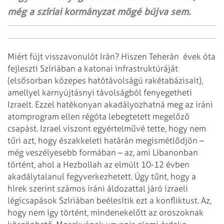
még a szíriai kormányzat mögé bújva sem.
Miért fújt visszavonulót Irán? Hiszen Teherán évek óta
fejleszti Szíriában a katonai infrastruktúráját
(elsősorban közepes hatótávolságú rakétabázisait),
amellyel karnyújtásnyi távolságból fenyegetheti
Izraelt. Ezzel hatékonyan akadályozhatná meg az iráni
atomprogram ellen régóta lebegtetett megelőző
csapást. Izrael viszont egyértelművé tette, hogy nem
tűri azt, hogy északkeleti határán megismétlődjön –
még veszélyesebb formában – az, ami Libanonban
történt, ahol a Hezbollah az elmúlt 10-12 évben
akadálytalanul fegyverkezhetett. Úgy tűnt, hogy a
hírek szerint számos iráni áldozattal járó izraeli
légicsapások Szíriában beélesítik ezt a konfliktust. Az,
hogy nem így történt, mindenekelőtt az oroszoknak