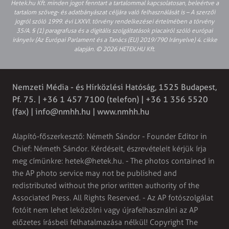
Hetek.hu Kft. minden jogot fenntart a tartalommal kapcsolatosan, beleértve a
tartalom szöveg- és adatbányászat céljára való felhasználását is – A szerzői
jogról szóló 1999. évi LXXVI. törvény rendelkezései értelmében a törvény
35/A. § (1) paragrafusa és a digitális szolgáltatások piacairól szóló európai
irányelv (Az Európai Parlament és a Tanács (EU) 2019/790 Irányelve) 4. cikke
alapján. © 2026 HETEK.HU Kft.
Nemzeti Média - és Hírközlési Hatóság, 1525 Budapest,
Pf. 75. | +36 1 457 7100 (telefon) | +36 1 356 5520
(fax) |
info@nmhh.hu
| www.nmhh.hu
Alapító-főszerkesztő: Németh Sándor - Founder Editor in
Chief: Németh Sándor. Kérdéseit, észrevételeit kérjük írja
meg címünkre:
hetek@hetek.hu
. - The photos contained in
the AP photo service may not be published and
redistributed without the prior written authority of the
Associated Press. All Rights Reserved. - Az AP fotószolgálat
fotóit nem lehet leközölni vagy újrafelhasználni az AP
előzetes írásbeli felhatalmazása nélkül! Copyright The