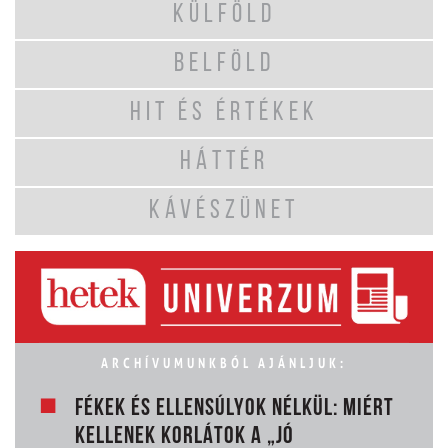
KÜLFÖLD
BELFÖLD
HIT ÉS ÉRTÉKEK
HÁTTÉR
KÁVÉSZÜNET
ARCHÍVUMUNKBÓL AJÁNLJUK:
FÉKEK ÉS ELLENSÚLYOK NÉLKÜL: MIÉRT
KELLENEK KORLÁTOK A „JÓ