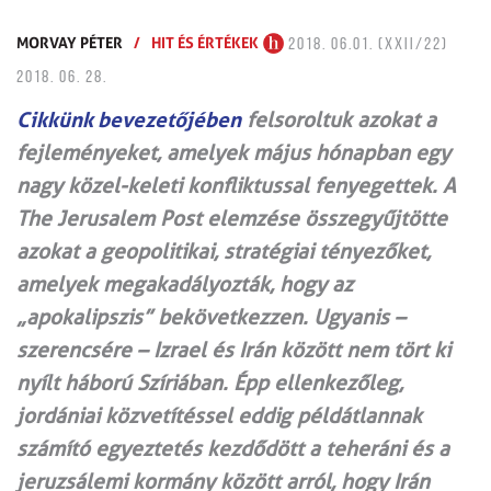
MORVAY PÉTER
/
HIT ÉS ÉRTÉKEK
2018. 06.01. (XXII/22)
2018. 06. 28.
Cikkünk bevezetőjében
felsoroltuk azokat a
fejleményeket, amelyek május hónapban egy
nagy közel-keleti konfliktussal fenyegettek. A
The Jerusalem Post elemzése összegyűjtötte
azokat a geopolitikai, stratégiai tényezőket,
amelyek megakadályozták, hogy az
„apokalipszis” bekövetkezzen. Ugyanis –
szerencsére – Izrael és Irán között nem tört ki
nyílt háború Szíriában. Épp ellenkezőleg,
jordániai közvetítéssel eddig példátlannak
számító egyeztetés kezdődött a teheráni és a
jeruzsálemi kormány között arról, hogy Irán