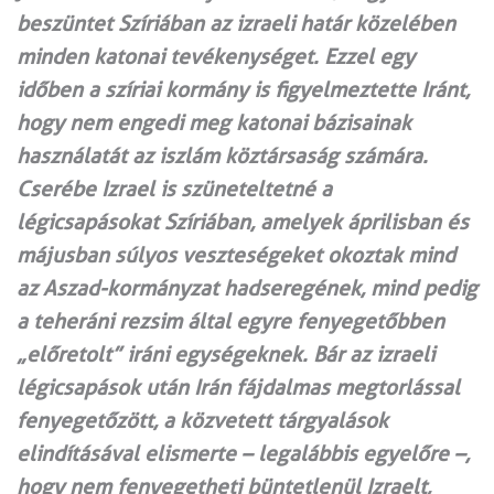
beszüntet Szíriában az izraeli határ közelében
minden katonai tevékenységet. Ezzel egy
időben a szíriai kormány is figyelmeztette Iránt,
hogy nem engedi meg katonai bázisainak
használatát az iszlám köztársaság számára.
Cserébe Izrael is szüneteltetné a
légicsapásokat Szíriában, amelyek áprilisban és
májusban súlyos veszteségeket okoztak mind
az Aszad-kormányzat hadseregének, mind pedig
a teheráni rezsim által egyre fenyegetőbben
„előretolt” iráni egységeknek. Bár az izraeli
légicsapások után Irán fájdalmas megtorlással
fenyegetőzött, a közvetett tárgyalások
elindításával elismerte – legalábbis egyelőre –,
hogy nem fenyegetheti büntetlenül Izraelt,