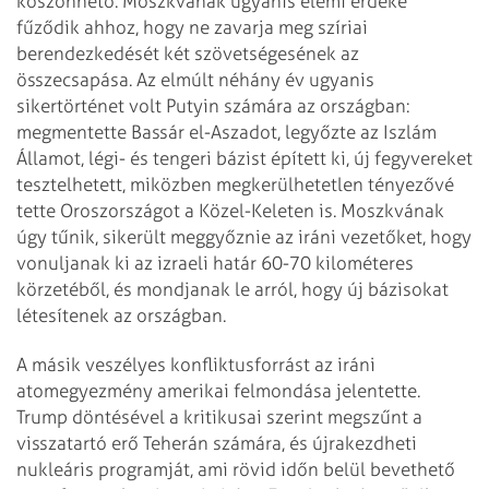
köszönhető. Moszkvának ugyanis elemi érdeke
fűződik ahhoz, hogy ne zavarja meg szíriai
berendezkedését két szövetségesének az
összecsapása. Az elmúlt néhány év ugyanis
sikertörténet volt Putyin számára az országban:
megmentette Bassár el-Aszadot, legyőzte az Iszlám
Államot, légi- és tengeri bázist épített ki, új fegyvereket
tesztelhetett, miközben megkerülhetetlen tényezővé
tette Oroszországot a Közel-Keleten is. Moszkvának
úgy tűnik, sikerült meggyőznie az iráni vezetőket, hogy
vonuljanak ki az izraeli határ 60-70 kilométeres
körzetéből, és mondjanak le arról, hogy új bázisokat
létesítenek az országban.
A másik veszélyes konfliktusforrást az iráni
atomegyezmény amerikai felmondása jelentette.
Trump döntésével a kritikusai szerint megszűnt a
visszatartó erő Teherán számára, és újrakezdheti
nukleáris programját, ami rövid időn belül bevethető