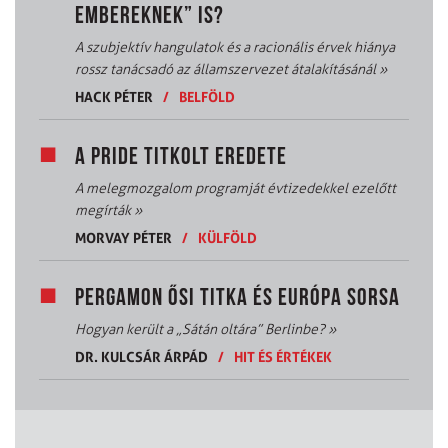
EMBEREKNEK” IS?
A szubjektív hangulatok és a racionális érvek hiánya
rossz tanácsadó az államszervezet átalakításánál
»
HACK PÉTER
/
BELFÖLD
A PRIDE TITKOLT EREDETE
A melegmozgalom programját évtizedekkel ezelőtt
megírták
»
MORVAY PÉTER
/
KÜLFÖLD
PERGAMON ŐSI TITKA ÉS EURÓPA SORSA
Hogyan került a „Sátán oltára” Berlinbe?
»
DR. KULCSÁR ÁRPÁD
/
HIT ÉS ÉRTÉKEK