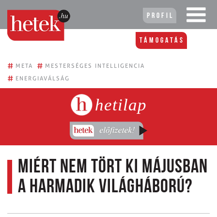
Profil
Támogatás
#
#
META
MESTERSÉGES INTELLIGENCIA
#
ENERGIAVÁLSÁG
hetilap
Miért nem tört ki májusban
a harmadik világháború?