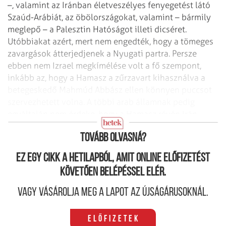
–, valamint az Iránban életveszélyes fenyegetést látó
Szaúd-Arábiát, az öbölországokat, valamint – bármily
meglepő – a Palesztin Hatóságot illeti dicséret.
Utóbbiakat azért, mert nem engedték, hogy a tömeges
zavargások átterjedjenek a Nyugati partra. Persze
ebben nem Izrael megkímélése volt a fő szempont,
inkább az, hogy a Hamasz a zűrzavart kihasználva a
betegeskedő Mahmúd Abbász ellen könnyen puccsot
szervezhetett volna. A többi arab államnak pedig
egyáltalán nem érdeke, hogy a Hamasz révén Irán
befolyása erősödjön a palesztinok között.
Tovább olvasná?
Ez egy cikk a hetilapból, amit online előfizetést
követően belépéssel elér.
Vagy vásárolja meg a lapot az újságárusoknál.
Előfizetek