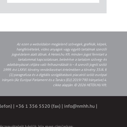
Az ezen a weboldalon megjelenő szövegek, grafikák, képek,
hangfelvételek, video anyagok vagy egyéb tartalmak szerzői
jogvédelem alatt állnak. A Hetek.hu Kft. minden jogot fenntart a
tartalommal kapcsolatosan, beleértve a tartalom szöveg- és
adatbányászat céljára való felhasználását is – A szerzői jogról szóló
1999. évi LXXVI. törvény rendelkezései értelmében a törvény 35/A. §
(1) paragrafusa és a digitális szolgáltatások piacairól szóló európai
irányelv (Az Európai Parlament és a Tanács (EU) 2019/790 Irányelve) 4.
cikke alapján. © 2026 HETEK.HU Kft.
lefon) | +36 1 356 5520 (fax) |
info@nmhh.hu
|
észrevételeit kérjük írja meg címünkre: