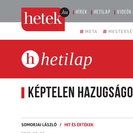
Hírek
Hetilap
Videók
#
#
META
MESTERSÉ
hetilap
Képtelen hazugságo
SOMORJAI LÁSZLÓ
/
HIT ÉS ÉRTÉKEK