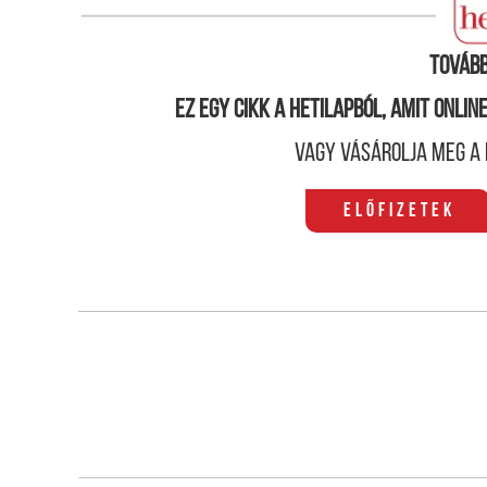
másról, mint egy megszokott, protokolláris kézfog
Tovább
Ez egy cikk a hetilapból, amit onli
Vagy vásárolja meg a 
Előfizetek