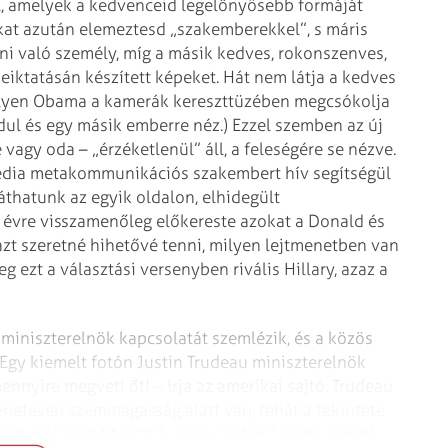
l, amelyek a kedvenceid legelő­nyösebb formáját
kat azután elemeztesd „szakemberekkel”, s máris
álni való személy, míg a másik kedves, rokonszenves,
beiktatásán készített képeket. Hát nem látja a kedves
elyen Obama a kamerák kereszttüzében megcsókolja
ordul és egy másik emberre néz.) Ezzel szemben az új
agy oda – „érzéketlenül” áll, a feleségére se nézve.
 média metakommunikációs szakembert hív segítségül
áthatunk az egyik oldalon, elhidegült
8 évre visszamenőleg előkereste azokat a Donald és
zt szeretné hihetővé tenni, milyen lejtmenetben van
g ezt a választási versenyben rivális Hillary, azaz a
miniszterelnök kapcsolatát szemlézik, és a közös
 Egy kiemelt fotón Justin Trudeau miniszterelnök
ennyire megveti őt! – írja az amerikai sajtó. Trudeau
rténetesen szemmagasság alatt van, tehát a tekintete
t egymás mellé tesszük, akkor kiderül, hogy semmi