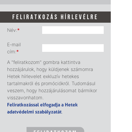
FELIRATKOZÁS HÍRLEVÉLRE
Név:
*
E-mail
cím:
*
A "feliratkozom" gombra kattintva
hozzájárulok, hogy küldjenek számomra
Hetek hírlevelet exkluzív hetekes
tartalmakról és promóciókról. Tudomásul
veszem, hogy hozzájárulásomat bármikor
visszavonhatom.
Feliratkozással elfogadja a Hetek
adatvédelmi szabályzatát
.