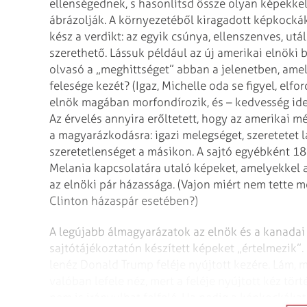
ellenségednek, s hasonlítsd össze olyan képekke
ábrázolják. A környezetéből kiragadott képkocká
kész a verdikt: az egyik csúnya, ellenszenves, ut
szerethető. Lássuk például az új amerikai elnöki 
olvasó a „meghittséget” abban a jelenetben, am
felesége kezét? (Igaz, Michelle oda se figyel, elf
elnök magában morfondírozik, és – kedvesség ide v
Az érvelés annyira erőltetett, hogy az amerikai
a magyarázkodásra: igazi melegséget, szeretetet l
szeretetlenséget a másikon. A sajtó egyébként 1
Melania kapcsolatára utaló képeket, amelyekkel a
az elnöki pár házassága. (Vajon miért nem tette me
Clinton házaspár esetében?)
A legújabb álmagyarázatok az elnök és a kanadai 
sajtótájékoztatón készített képeket „értelmezik”.
lenéz Donald Trump feléje nyújtott kezére. Lám, m
valóban lefele néz, mert a feléje nyújtott kéz tö
nem is irányulhat felfelé. Ha pedig a képkockáka