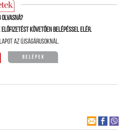
ásról van szó: észlelés, kézfogás, mosoly.
 olvasná?
ne előfizetést követően belépéssel elér.
lapot az újságárusoknál.
Belépek