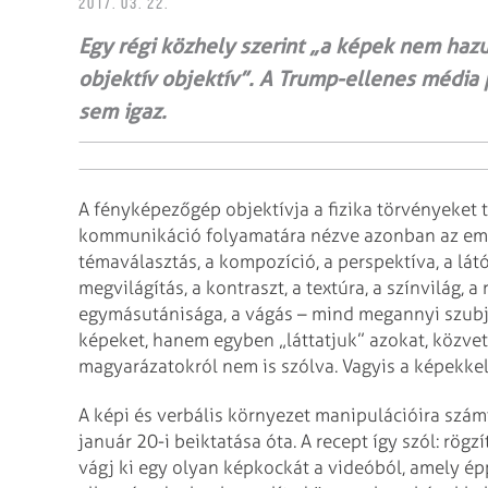
2017. 03. 22.
Egy régi közhely szerint „a képek nem hazu
objektív objektív”. A Trump-ellenes média 
sem igaz.
A fényképezőgép objektívja a fizika törvényeket t
kommunikáció folyamatára nézve azonban az embe
témaválasztás, a kompozíció, a perspektíva, a lát
megvilágítás, a kontraszt, a textúra, a színvilág, a
egymásutánisága, a vágás – mind megannyi szubj
képeket, hanem egyben „láttatjuk” azokat, közvet
magyarázatokról nem is szólva. Vagyis a képekkel
A képi és verbális környezet manipulációira szá
január 20-i beiktatása óta. A recept így szól: rögz
vágj ki egy olyan képkockát a videóból, amely é