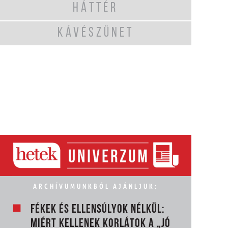
HÁTTÉR
KÁVÉSZÜNET
ARCHÍVUMUNKBÓL AJÁNLJUK:
FÉKEK ÉS ELLENSÚLYOK NÉLKÜL:
MIÉRT KELLENEK KORLÁTOK A „JÓ