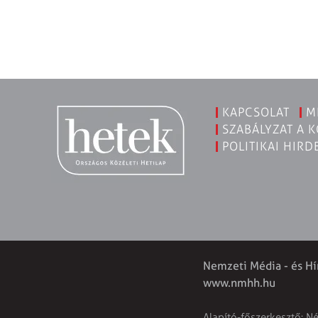
KAPCSOLAT
M
SZABÁLYZAT A 
POLITIKAI HIRD
Nemzeti Média - és Hí
www.nmhh.hu
Alapító-főszerkesztő: N