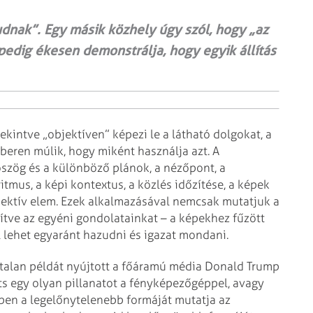
dnak”. Egy másik közhely úgy szól, hogy „az
pedig ékesen demonstrálja, hogy egyik állítás
ekintve „objektíven” képezi le a látható dolgokat, a
ren múlik, hogy miként használja azt. A
ószög és a különböző plánok, a néző­pont, a
 ritmus, a képi kontextus, a közlés időzítése, a képek
ektív elem. Ezek alkalmazásával nemcsak mutatjuk a
ítve az egyéni gondolatainkat – a képekhez fűzött
 lehet egyaránt hazudni és igazat mondani.
mtalan példát nyújtott a főáramú média Donald Trump
íts egy olyan pillanatot a fényké­pe­zőgéppel, avagy
ppen a legelőnytelenebb formáját mutatja az