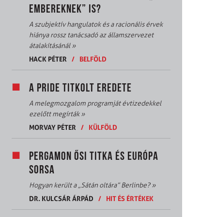
EMBEREKNEK” IS?
A szubjektív hangulatok és a racionális érvek
hiánya rossz tanácsadó az államszervezet
átalakításánál
»
HACK PÉTER
/
BELFÖLD
A PRIDE TITKOLT EREDETE
A melegmozgalom programját évtizedekkel
ezelőtt megírták
»
MORVAY PÉTER
/
KÜLFÖLD
PERGAMON ŐSI TITKA ÉS EURÓPA
SORSA
Hogyan került a „Sátán oltára” Berlinbe?
»
DR. KULCSÁR ÁRPÁD
/
HIT ÉS ÉRTÉKEK