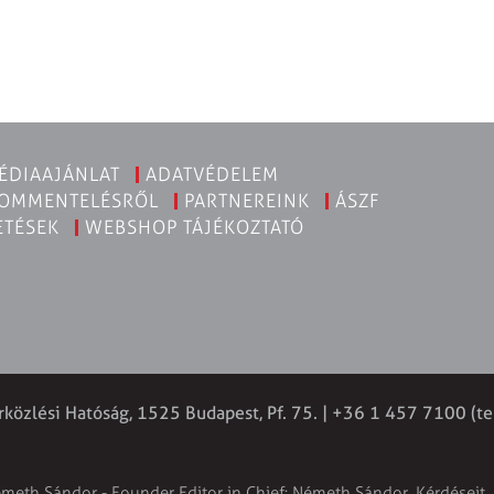
ÉDIAAJÁNLAT
ADATVÉDELEM
KOMMENTELÉSRŐL
PARTNEREINK
ÁSZF
ETÉSEK
WEBSHOP TÁJÉKOZTATÓ
rközlési Hatóság, 1525 Budapest, Pf. 75. | +36 1 457 7100 (te
émeth Sándor - Founder Editor in Chief: Németh Sándor. Kérdéseit, 