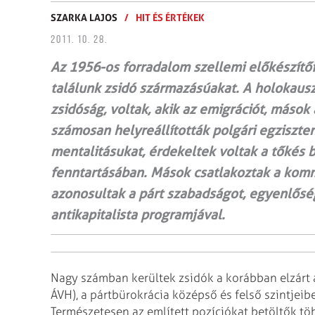
SZARKA LAJOS
/
HIT ÉS ÉRTÉKEK
2011. 10. 28.
Az 1956-os forradalom szellemi előkészítő
találunk zsidó származásúakat. A holokausz
zsidóság, voltak, akik az emigrációt, mások
számosan helyreállították polgári egziszten
mentalitásukat, érdekeltek voltak a tőkés
fenntartásában. Mások csatlakoztak a kommu
azonosultak a párt szabadságot, egyenlősé
antikapitalista programjával.
Nagy számban kerültek zsidók a korábban elzárt
ÁVH), a pártbürokrácia középső és felső szintjeibe
Természetesen az említett pozíciókat betöltők tö