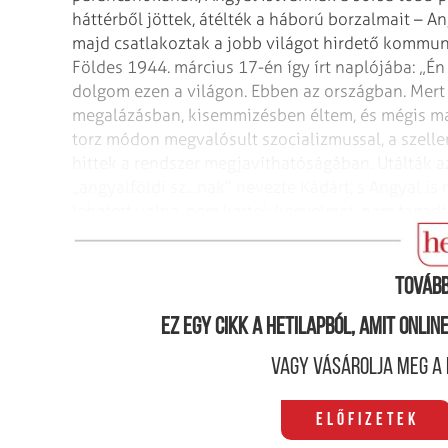
háttérből jöttek, átélték a háború borzalmait – 
majd csatlakoztak a jobb világot hirdető kommuni
Földes 1944. március 17-én így írt naplójába: „É
dolgom ezen a világon. Ebben az országban. Mert 
megalázásban, kisemmizésben éltem, és mégis m
torz módon megvalósult szocializmussal, a szellem
hittek a rendszer megjavíthatóságában. Utálták az
„angyalföldi sz…nak” nevezte Kádárt, s Angyal is
lehetett volna, nem kértek kegyelmet, nem tagadtá
Szabadok maradtak.
(A szerző történész.)
Tovább
Ez egy cikk a hetilapból, amit onli
Vagy vásárolja meg a 
Előfizetek