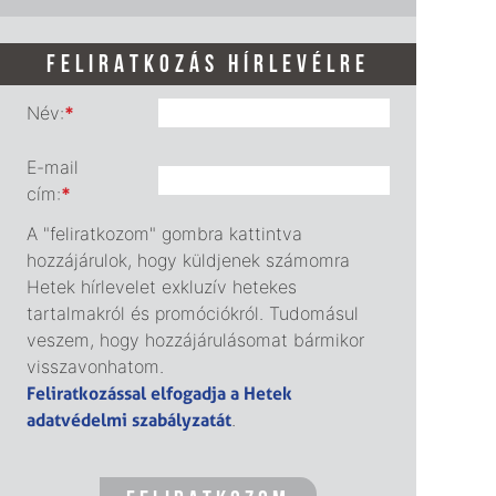
FELIRATKOZÁS HÍRLEVÉLRE
Név:
*
E-mail
cím:
*
A "feliratkozom" gombra kattintva
hozzájárulok, hogy küldjenek számomra
Hetek hírlevelet exkluzív hetekes
tartalmakról és promóciókról. Tudomásul
veszem, hogy hozzájárulásomat bármikor
visszavonhatom.
Feliratkozással elfogadja a Hetek
adatvédelmi szabályzatát
.