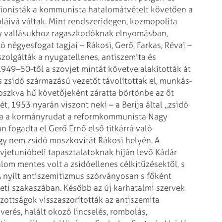
cionisták a kommunista hatalomátvételt követően a
bláivá váltak. Mint rendszeridegen, kozmopolita
agy vallásukhoz ragaszkodóknak elnyomásban,
ó négyesfogat tagjai – Rákosi, Gerő, Farkas, Révai –
zolgálták a nyugatellenes, antiszemita és
1949–50-től a szovjet mintát követve alakították át
s zsidó származású vezetőt távolítottak el, munkás-
oszkva hű követőjeként záratta börtönbe az őt
ét, 1953 nyarán viszont neki – a Berija által „zsidó
adnia a kormányrudat a reformkommunista Nagy
n fogadta el Gerő Ernő első titkárrá való
egy nem zsidó moszkovitát Rákosi helyén. A
ovjetunióbeli tapasztalatoknak híján levő Kádár
lom mentes volt a zsidóellenes célkitűzésektől, s
 nyílt antiszemitizmus szórványosan s főként
eti szakaszában. Később az új karhatalmi szervek
izottságok visszaszorították az antiszemita
verés, halált okozó lincselés, rombolás,