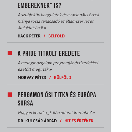
EMBEREKNEK” IS?
A szubjektív hangulatok és a racionális érvek
hiánya rossz tanácsadó az államszervezet
átalakításánál
»
HACK PÉTER
/
BELFÖLD
A PRIDE TITKOLT EREDETE
A melegmozgalom programját évtizedekkel
ezelőtt megírták
»
MORVAY PÉTER
/
KÜLFÖLD
PERGAMON ŐSI TITKA ÉS EURÓPA
SORSA
Hogyan került a „Sátán oltára” Berlinbe?
»
DR. KULCSÁR ÁRPÁD
/
HIT ÉS ÉRTÉKEK