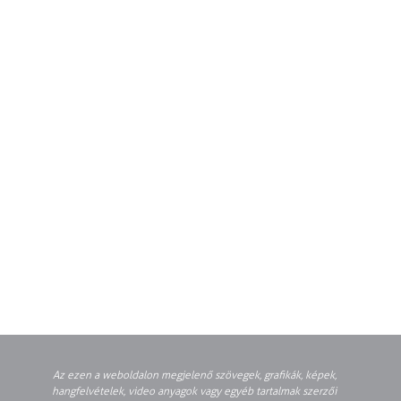
Az ezen a weboldalon megjelenő szövegek, grafikák, képek,
hangfelvételek, video anyagok vagy egyéb tartalmak szerzői