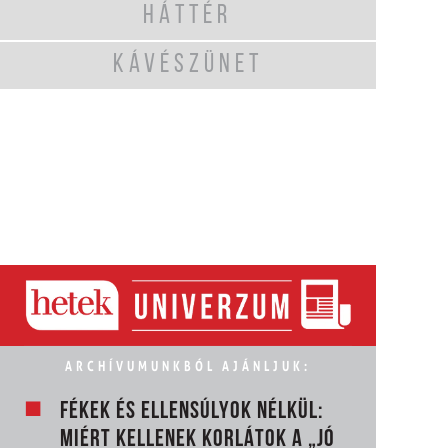
HÁTTÉR
KÁVÉSZÜNET
ARCHÍVUMUNKBÓL AJÁNLJUK:
FÉKEK ÉS ELLENSÚLYOK NÉLKÜL:
MIÉRT KELLENEK KORLÁTOK A „JÓ