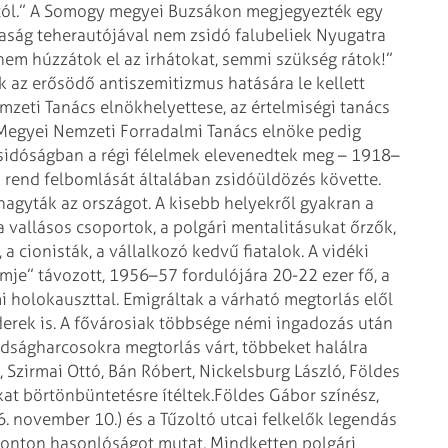
któl.” A Somogy megyei Buzsákon megjegyezték egy
daság teherautójával nem zsidó falubeliek Nyugatra
 nem húzzátok el az irhátokat, semmi szükség rátok!”
k az erősödő antiszemitizmus hatására le kellett
zeti Tanács elnökhelyettese, az értelmiségi tanács
 Megyei Nemzeti Forradalmi Tanács elnöke pedig
zsidóságban a régi félelmek elevenedtek meg – 1918–
a rend felbomlását általában zsidóüldözés követte.
agyták az országot. A kisebb helyekről gyakran a
 vallásos csoportok, a polgári mentalitásukat őrzők,
, a cionisták, a vállalkozó kedvű fiatalok. A vidéki
mje” távozott, 1956–57 fordulójára 20-22 ezer fő, a
i holokauszttal. Emigráltak a várható megtorlás elől
rek is. A fővárosiak többsége némi ingadozás után
dságharcosokra megtorlás várt, többeket halálra
, Szirmai Ottó, Bán Róbert, Nickelsburg László, Földes
at börtönbüntetésre ítéltek.
Földes Gábor színész,
. november 10.) és a Tűzoltó utcai felkelők legendás
ponton hasonlóságot mutat. Mindketten polgári