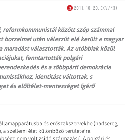
2011. 10. 28. (XV/43)
i, reformkommunistái között szép számmal
t borzalmai után válaszút elé került a magyar
 a maradást választották. Az utóbbiak közül
ciájukat, fenntartották polgári
 berendezkedés és a többpárti demokrácia
nistákhoz, identitást váltottak, s
get és előítélet-mentességet ígérő
 államapparátusba és erőszakszervekbe (hadsereg,
, a szellemi élet különböző területeire.
bbsége nem volt zsidó származású. A polgári és