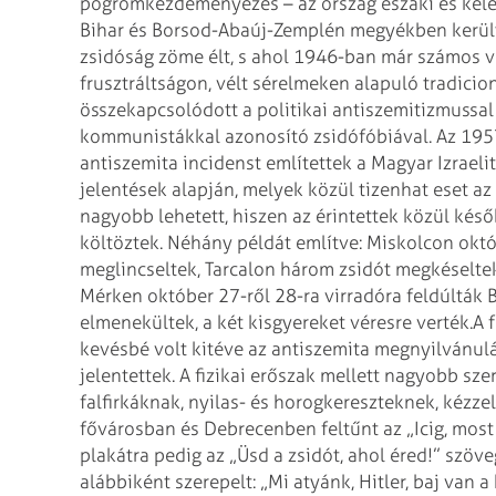
pogromkezdeményezés – az ország északi és kele
Bihar és Borsod-Abaúj-Zemplén megyékben került 
zsidóság zöme élt, s ahol 1946-ban már számos vé
frusztráltságon, vélt sérelmeken alapuló tradicio
összekapcsolódott a politikai antiszemitizmussal
kommunistákkal azonosító zsidófóbiával.
Az 195
antiszemita incidenst említettek a Magyar Izraeli
jelentések alapján, melyek közül tizenhat eset az
nagyobb lehetett, hiszen az érintettek közül kés
költöztek. Néhány példát említve: Miskolcon októ
meglincseltek, Tarcalon három zsidót megkéselte
Mérken október 27-ről 28-ra virradóra feldúlták 
elmenekültek, a két kisgyereket véresre verték.
A 
kevésbé volt kitéve az antiszemita megnyilvánul
jelentettek. A fizikai erőszak mellett nagyobb sze
falfirkáknak, nyilas- és horogkereszteknek, kézze
fővárosban és Debrecenben feltűnt az „Icig, most
plakátra pedig az „Üsd a zsidót, ahol éred!” szöve
alábbiként szerepelt: „Mi atyánk, Hitler, baj van a 