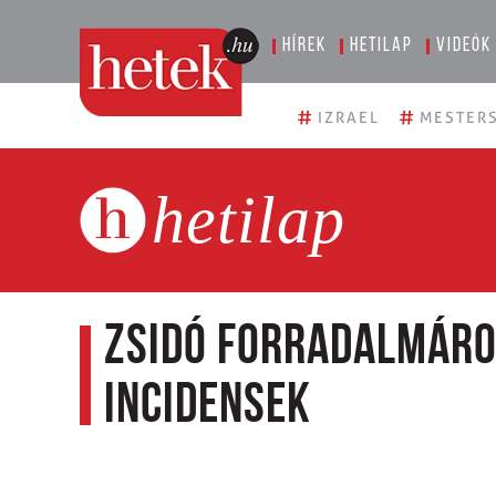
Hírek
Hetilap
Videók
#
#
IZRAEL
MESTERS
hetilap
Zsidó forradalmáro
incidensek