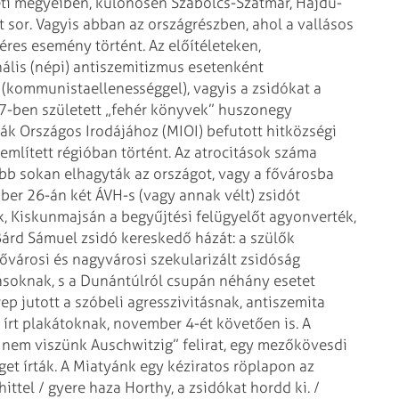
ti megyéiben, különösen Szabolcs-Szatmár, Hajdú-
sor. Vagyis abban az országrészben, ahol a vallásos
res esemény történt. Az előítéleteken,
nális (népi) antiszemitizmus esetenként
 (kommunistaellenességgel), vagyis a zsidókat a
7-ben született „fehér könyvek” huszonegy
ták Országos Irodájához (MIOI) befu­tott hitközségi
 említett régióban történt. Az atrocitások száma
őbb sokan elhagyták az országot, vagy a fővárosba
ber 26-án két ÁVH-s (vagy annak vélt) zsidót
k, Kiskunmajsán a begyűjtési felügyelőt agyonverték,
Bárd Sámuel zsidó kereskedő házát: a szülők
fővárosi és nagyvárosi szekularizált zsidóság
ásoknak, s a Dunántúlról csupán néhány esetet
rep jutott a szóbeli agresszivitásnak, antiszemita
l írt plakátoknak, november 4-ét követően is. A
 nem viszünk Auschwitzig” felirat, egy mezőkövesdi
get írták. A Miatyánk egy kéziratos röplapon az
hittel / gyere haza Horthy, a zsidókat hordd ki. /