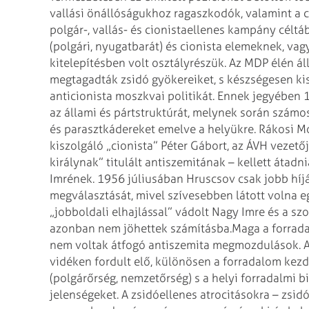
vallási önállóságukhoz ragaszkodók, valamint a 
polgár-, vallás- és cionistaellenes kampány céltá
(polgári, nyugatbarát) és cionista elemeknek, v
kitelepítésben volt osztályrészük. Az MDP élén áll
megtagadták zsidó gyökereiket, s készségesen kis
anticionista moszkvai politikát. Ennek je­gyében 
az állami és pártstruktúrát, melynek során számo
és parasztkádereket emelve a helyükre. Rákosi M
kiszolgáló „cionista” Péter Gábort, az ÁVH vezetőj
királynak” titulált antiszemitának – kellett át
Imrének. 1956 júliusában Hruscsov csak jobb híjá
megválasztását, mivel szívesebben látott volna 
„jobboldali elhajlással” vádolt Nagy Imre és a sz
azonban nem jöhettek számításba.
Maga a forrada
nem voltak átfogó antiszemita megmozdulások. A
vidéken fordult elő, különösen a forradalom kezd
(polgárőrség, nemzetőrség) s a helyi forradalmi b
jelenségeket. A zsidóellenes atrocitásokra – zsidó