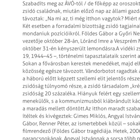
Szabadíts meg az ÁVÓ-tól / de főképp az oroszo
zsidó családnak, miután előző nap az állami gaz
távoztak: „Na mi az, ti még itthon vagytok? Miért
Két esetben a forradalmi bizottság zsidó tagjaina
mondaniuk pozícióikról. Földes Gábor a Győri Nem
vezetője október 28-án, Lóránd Imre a Veszprém
október 31-én kényszerült lemondásra.
A vidéki 
19, 1944–45 –, történelmi tapasztalataik szerint 
Sokan a fővárosban kerestek menedéket, majd elh
közösség egésze távozott. Vándorbotot ragadtak a
a háború előtt képzett szellemi elit jelentős része
zsidóság túlnyomó része, a zsidó társadalom „kré
zsidóság 20 százaléka. Hiányuk felért egy szellem
menekülők, s a kommunizmusból kiábrándult káde
a maradás mellett döntött.
Az itthon maradt szaba
ítéltek és kivégeztek: Gimes Miklós, Angyal István
Gábor, Renner Péter, az ismertebbek közül – sokak
filmrendező (Földes Gábor tragédiája. Hetek, 2006
parancsnokának, Angyal Istvánnak a sorsa több 