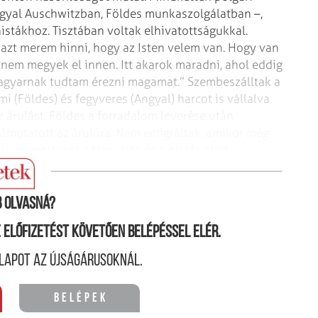
Angyal Auschwitzban, Földes munkaszolgálatban –,
stákhoz. Tisztában voltak elhivatottságukkal.
n azt merem hinni, hogy az Isten velem van. Hogy van
nem megyek el innen. Itt akarok maradni, ahol eddig
agyarnak tudtam érezni magamat.” Szembeszálltak a
i (Földes) és fegyveres (Angyal) harcot is vállalva
 árulást. Földes a forradalom leverése után
 rámutatott az árulóra. Nem emigráltak, amikor még
k meg hitüket a tárgyalás és a bitófa alatt.
 olvasná?
ne előfizetést követően belépéssel elér.
lapot az újságárusoknál.
Belépek