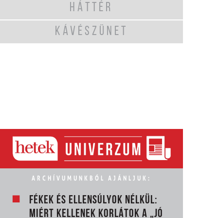
HÁTTÉR
KÁVÉSZÜNET
ARCHÍVUMUNKBÓL AJÁNLJUK:
FÉKEK ÉS ELLENSÚLYOK NÉLKÜL:
MIÉRT KELLENEK KORLÁTOK A „JÓ