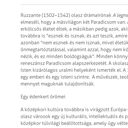
Ruzzante (1502–1542) olasz drámaírónak
A legn
elmeséli, hogy a másvilágon két Paradicsom van.
erkölcsös életet éltek, a másikban pedig azok, aki
továbbra is "esznek és isznak, és azt teszik, amir
azonban "nem esznek és nem isznak, mivel életükb
önmegtartóztatással, valamint azzal, hogy nem kó
nézik, és ez minden boldogságuk". Minden könnye
reneszánsz Paradicsom alapszerkezetét. A skol
Isten kizárólagos uralmi helyeként ismerték el. A
egy emberi és egy isteni szintre.
A művészek, teol
mennyet maguknak tulajdonítsák.
Egy édenkert örömei
A középkori kultúra továbbra is virágzott Európa
olasz városok egy új kulturális, intellektuális és 
középkor túlvilági beállítottsága, amely úgy vélt