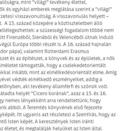
lóságra, mint "világi" tevékeny élettel,
ők és egyházi emberek meglátása szerint a "világi"
erzetesi visszavonultság. A visszavonulás helyett –
t.
A 15. század közepére a köztiszteletben álló
fellélegezhettek: a szüzességi fogadalom többé nem
ött Firenzéből, Sienából és Velencéből útnak induló
végül Európa többi részét is. A 16. század hajnalán
ándor pápa), valamint Rotterdami Erasmus
zet és az építészet, a könyvek és az épületek, a nők
 elméletet támogatták, hogy a cselekedetorientált
kkal inkább, mint az elmélkedésorientált elme. Amíg
lyével védték elmélkedő eszményeiket, addig a
 előnyben, aki tevékeny államférfi és szónok volt.
 átadta helyét "Cicero korának", azaz a 15. és 16.
ogy nemes lényekként arra rendeltettünk, hogy
junk abból. A Teremtés könyvének első fejezete
épét. Itt ugyanis azt részletezi a Szentírás, hogy az
ő Isten képét. A keresztények Isten iránti
az életet, és megtalálják helyüket az Isten által