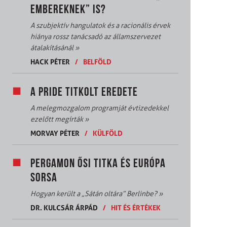
EMBEREKNEK” IS?
A szubjektív hangulatok és a racionális érvek
hiánya rossz tanácsadó az államszervezet
átalakításánál
»
HACK PÉTER
/
BELFÖLD
A PRIDE TITKOLT EREDETE
A melegmozgalom programját évtizedekkel
ezelőtt megírták
»
MORVAY PÉTER
/
KÜLFÖLD
PERGAMON ŐSI TITKA ÉS EURÓPA
SORSA
Hogyan került a „Sátán oltára” Berlinbe?
»
DR. KULCSÁR ÁRPÁD
/
HIT ÉS ÉRTÉKEK