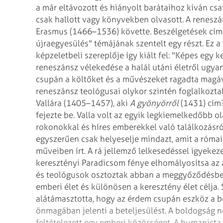
a már eltávozott és hiányolt barátaihoz kíván csat
csak hallott vagy könyvekben olvasott. A reneszá
Erasmus (1466–1536) követte. Beszélgetések címe
újraegyesülés" témájának szentelt egy részt. Ez a 
képzeletbeli szereplője így kiált fel: "Képes egy
reneszánsz vélekedése a halál utáni életről ugyana
csupán a költőket és a művészeket ragadta magáva
reneszánsz teológusai olykor szintén foglalkozta
Vallára (1405–1457), aki
A gyönyörről
(1431) cím
fejezte be. Valla volt az egyik legkiemelkedőbb o
rokonokkal és híres emberekkel való találkozásról
egyszerűen csak helyeselje mindazt, amit a római 
műveiben írt. A rá jellemző lelkesedéssel igyekeze
keresztényi Paradicsom fénye elhomályosítsa az 
és teológusok osztoztak abban a meggyőződésben
emberi élet és különösen a keresztény élet célja. 
alátámasztotta, hogy az érdem csupán eszköz a 
önmagában jelenti a beteljesülést. A boldogság
feltételezett egy emberi közösséget. A humanist