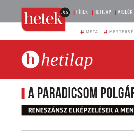
Hírek
Hetilap
Videók
#
#
META
MESTERSÉ
hetilap
A Paradicsom polgá
RENESZÁNSZ ELKÉPZELÉSEK A ME