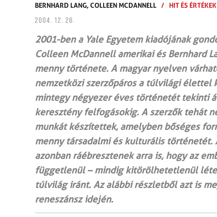
BERNHARD LANG,
COLLEEN MCDANNELL
/
HIT ÉS ÉRTÉKEK
2004. 12. 26.
2001-ben a Yale Egyetem kiadójának gond
Colleen McDannell amerikai és Bernhard L
menny története. A magyar nyelven várható
nemzetközi szerzőpáros a túlvilági élettel
mintegy négyezer éves történetét tekinti át
keresztény felfogásokig. A szerzők tehát n
munkát készítettek, amelyben bőséges for
menny társadalmi és kulturális történetét.
azonban ráébresztenek arra is, hogy az em
függetlenül – mindig kitörölhetetlenül lé
túlvilág iránt. Az alábbi részletből azt is 
reneszánsz idején.