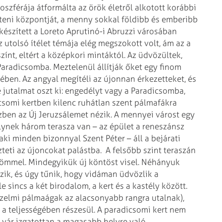
oszférája átformálta az örök életről alkotott korábbi
isteni központját, a menny sokkal földibb és emberibb
készített a Loreto Aprutinó-i Abruzzi városában
z utolsó ítélet témája elég megszokott volt, ám az a
ínt, eltért a középkori mintáktól. Az üdvözültek,
aradicsomba. Meztelenül állítják őket egy finom
zében. Az angyal megítéli az újonnan érkezetteket, és
 jutalmat oszt ki: engedélyt vagy a Paradicsomba,
csomi kertben kilenc ruhátlan szent pálmafákra
zben az Új Jeruzsálemet nézik. A mennyei várost egy
lynek három terasza van – az épület a reneszánsz
– aki minden
bizonnyal Szent Péter – áll a bejárati
zteti az újoncokat palástba.
A felsőbb szint teraszán
römmel. Mindegyikük új köntöst visel. Néhányuk
zik, és úgy tűnik, hogy vidáman üdvözlik a
sincs a két birodalom, a kert és a kastély között.
zelmi pálmaágak az alacsonyabb rangra utalnak),
 teljességében részesül. A paradicsomi kert nem
vár izgatottan a magasabb helyre való