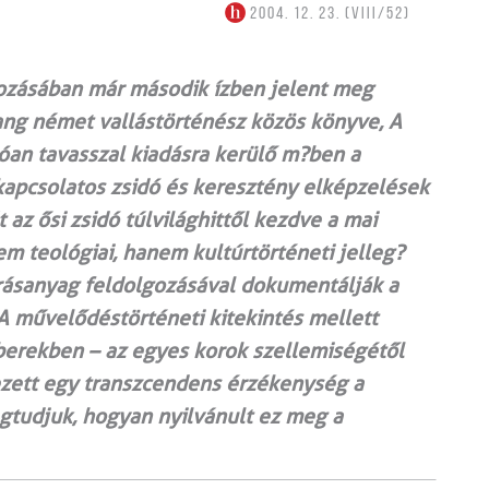
2004. 12. 23. (VIII/52)
ozásában már második ízben jelent meg
ang német vallástörténész közös könyve, A
an tavasszal kiadásra kerülő m?ben a
 kapcsolatos zsidó és keresztény elképzelések
 az ősi zsidó túlvilághittől kezdve a mai
em teológiai, hanem kultúrtörténeti jelleg?
rásanyag feldolgozásával dokumentálják a
 A művelődéstörténeti kitekintés mellett
berekben – az egyes korok szellemiségétől
tezett egy transzcendens érzékenység a
megtudjuk, hogyan nyilvánult ez meg a