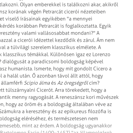
lakozni. Olyan emberekkel is találkozni akar, akikről
nsz korának végén Petrarcát cicerói nézeteiben
t viselő írásainak egyikében "a mennyei
kérdés korábban Petrarcát is foglalkoztatta. Egyik
 keresztény valami vallásosabbat mondani?" A
zzal a cicerói idézettel kezdődik és zárul.
Ám nem
l a túlvilági szerelem klasszikus elmélete. A
k klasszikus témákkal. Különösen igaz ez Lorenzo
? dialógusát a paradicsomi boldogság képével
lasz humanista. Ismerte, hogy mit gondolt Cicero a
 a halál után. Ő azonban távol állt attól, hogy
államférfi
Scipio álma
és
Az öregségről
cím?
tt túlszárnyalni Cicerót. Arra törekedett, hogy a
antik menny ragyogását.
A reneszánsz kori művészek
, hogy az öröm és a boldogság általában véve az
Számukra a keresztény és az epikureus filozófia is
boldogság eléréséhez, és természetesen nem
 nemesebb, mint az érdem. A boldogság ugyanakkor
a Bartolomeo Facio (1400–1457) "az állampolgárok