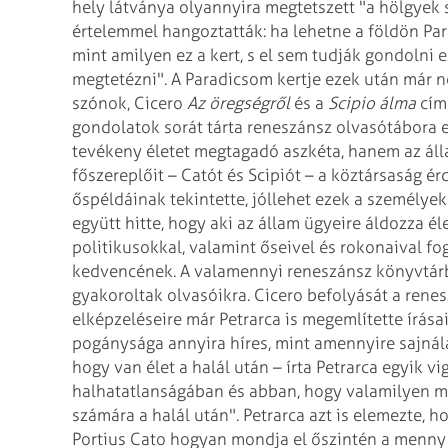
hely látványa olyannyira megtetszett "a hölgyek
értelemmel hangoztatták: ha lehetne a földön Pa
mint amilyen ez a kert, s el sem tudják gondolni 
megtetézni". A Paradicsom kertje ezek után már n
szónok, Cicero
Az öregségről
és a
Scipio álma
cím?
gondolatok sorát tárta reneszánsz olvasótábora el
tevékeny életet megtagadó aszkéta, hanem az ál
főszereplőit – Catót és Scipiót – a köztársaság é
őspéldáinak tekintette, jóllehet ezek a személyek
együtt hitte, hogy aki az állam ügyeire áldozza él
politikusokkal, valamint őseivel és rokonaival fog
kedvencének. A valamennyi reneszánsz könyvtár
gyakoroltak olvasóikra.
Cicero befolyását a renesz
elképzeléseire már Petrarca is megemlítette írása
pogánysága annyira híres, mint amennyire sajnál
hogy van élet a halál után – írta Petrarca egyik vi
halhatatlanságában és abban, hogy valamilyen men
számára a halál után". Petrarca azt is elemezte,
Portius Cato hogyan mondja el őszintén a menny u