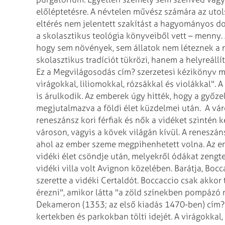
előléptetésre.
A névtelen művész számára az utol
eltérés nem jelentett szakítást a hagyományos d
a skolasztikus teológia könyveiből vett – menny.
hogy sem növények, sem állatok nem léteznek a 
skolasztikus tradíciót tükrözi, hanem a helyreáll
Ez a Megvilágosodás cím? szerzetesi kézikönyv me
virágokkal, liliomokkal, rózsákkal és violákkal".
is árulkodik. Az emberek úgy hitték, hogy a győz
megjutalmazva a földi élet küzdelmei után.
A vár
reneszánsz kori férfiak és nők a vidéket szintén 
városon, vagyis a kövek világán kívül. A reneszán
ahol az ember szeme megpihenhetett volna. Az em
vidéki élet csöndje után, melyekről ódákat zengt
vidéki villa volt Avignon közelében. Barátja, Bo
szerette a vidéki Certaldót. Boccaccio csak akkor
érezni", amikor látta "a zöld színekben pompázó 
Dekameron (1353; az első kiadás 1470-ben) cím? m
kertekben és parkokban tölti idejét. A virágokkal, 