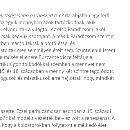
evetségesebb párbeszéd
cím? darabjában egy férfi
 Az egyik mennyben azok tartózkodnak, akik
k elvonultak a világtól. Az első Paradicsom lakói
e csak kedvük szottyan". A másik
Paradicsom szentjei
en már jóllaktak a böjtöléssel és
stoltak meg semmilyen ételt sem. Szüntelenül Istent
lműség ellenére Ruzzante vicce feltárja a
asztikus gondolkodókkal szemben a mennyet nem
 15. és 16. században a menny két szintre tagolódott,
ógusok és misztikusok arra hajlottak, hogy mindkét
- szerte. Ezzel párhuzamosan azonban a 15. századi
politikai modellt vezettek be – ez volt a reneszánsz. A
e, hogy a kolostorokban folytatott elmélkedő élet