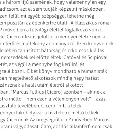
 s a három ifjú szemének, hogy valamennyien egy
radicsom, azt el sem tudják képzelni másképpen,
ezen felül, mi egyéb szépséggel lehetne még
em pusztán az édenkertre utalt.
A klasszikus római
 műveiben a túlvilági élettel foglalkozó vonzó
é. Cicero ideális jelöltje a mennyei életre nem a
lamférfi és a jótékony adományozó. Ezen könyveinek
rdekében tanúsított bátorság és erkölcsös kiállás
 nemzedékekkel előtte éltek. Catóval és Scipióval
etét, az végül a mennybe fog kerülni, és
 találkozni.
E két könyv mondható a humanisták
ban meglelhető alkotások mindig nagy hatást
ánsznak a halál utáni életről alkotott
iban. "Marcus Tullius [Cicero] azonban – akinek a
atra méltó – nem ezen a véleményen volt" – azaz,
gasztaló levelében. Cicero "hitt a lélek
nyei lakóhely vár a tiszteletre méltó lelkek
 hogy Cicerónak Az öregségről cím? művében Marcus
táni vágyódását. Cato, az idős államférfi nem csak