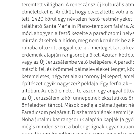
teremtett világban.
A reneszánsz új kulturális atm
elméleteket is. Anélkül, hogy elveszítette volna 
lett. 1420 körül egy névtelen festő festményeket 
található Santa Maria in Piano-templom falaira. A
mód, ahogyan a festő kezelte a paradicsomi helysz
miután átkeltek a hídon, még nem kerülnek be a P
ruhába öltözött angyal elé, aki mérleget tart a ke
érdemeik alapján rangsorolja őket. Azután kétféle
vagy az Új Jeruzsálembe való belépésre. A paradi
mászik fel, és örömmel pálmaleveleket lenget, kö
kétemeletes, négyzet alakú torony jelképezi, ame
építészet egyik nagyszer? példája. Egy férfialak 
ajtóban. Az első emeleti teraszon egy angyal öltö
az Új Jeruzsálem lakói ünnepelnek eksztatikus ö
önfeledten táncol. Mások pedig a pálmaligetet né
Paradicsom polgárait. Diszharmóniának semmi jele 
Noha jutalmukat rangsoruk alapján kapják (a győ
mégis minden szent a boldogságnak ugyanabban a
purgatórium. Egyetlen személy sem szenved vagy 