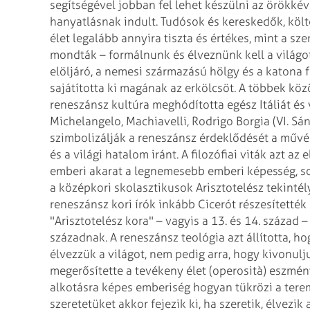
segítségével jobban fel lehet készülni az örökkéva
hanyatlásnak indult. Tudósok és kereskedők, költ
élet legalább annyira tiszta és értékes, mint a sz
mondták – formálnunk és élveznünk kell a világo
elöljáró, a nemesi származású hölgy és a katona 
sajátította ki magának az erkölcsöt. A többek köz
reneszánsz kultúra meghódította egész Itáliát és 
Michelangelo, Machiavelli, Rodrigo Borgia (VI. S
szimbolizálják a reneszánsz érdeklődését a művés
és a világi hatalom iránt.
A filozófiai viták azt az
emberi akarat a legnemesebb emberi képesség, so
a középkori skolasztikusok Arisztotelész tekinté
reneszánsz kori írók inkább Cicerót részesítették
"Arisztotelész kora" – vagyis a 13. és 14. század –
századnak. A reneszánsz teológia azt állította, h
élvezzük a világot, nem pedig arra, hogy kivonul
megerősítette a tevékeny élet (operosità) eszményk
alkotásra képes emberiség hogyan tükrözi a teremt
szeretetüket akkor fejezik ki, ha szeretik, élvezik 