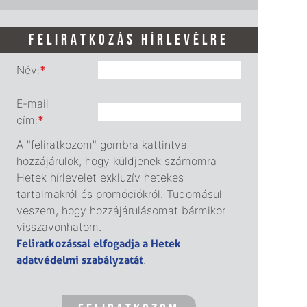
FELIRATKOZÁS HÍRLEVÉLRE
Név:
*
E-mail
cím:
*
A "feliratkozom" gombra kattintva
hozzájárulok, hogy küldjenek számomra
Hetek hírlevelet exkluzív hetekes
tartalmakról és promóciókról. Tudomásul
veszem, hogy hozzájárulásomat bármikor
visszavonhatom.
Feliratkozással elfogadja a Hetek
adatvédelmi szabályzatát
.