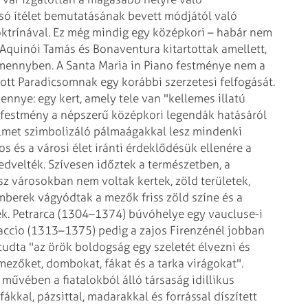
só ítélet bemutatásának bevett módjától való
oktrínával. Ez még mindig egy középkori – habár nem
 Aquinói Tamás és Bonaventura kitartottak amellett,
mennyben. A Santa Maria in Piano festménye nem a
ított Paradicsomnak egy korábbi szerzetesi felfogását.
nnye: egy kert, amely tele van "kellemes illatú
 A festmény a népszerű középkori legendák hatásáról
elmet szimbolizáló pálmaágakkal lesz mindenki
os és a városi élet iránti érdeklődésük ellenére a
kedvelték. Szívesen időztek a természetben, a
sz városokban nem voltak kertek, zöld területek,
berek vágyódtak a mezők friss zöld színe és a
ek. Petrarca (1304–1374) búvóhelye egy vaucluse-i
ccaccio (1313–1375) pedig a zajos Firenzénél jobban
 tudta "az örök boldogság egy szeletét élvezni és
mezőket, dombokat, fákat és a tarka virágokat".
űvében a fiatalokból álló társaság idillikus
fákkal, pázsittal, madarakkal és forrással díszített