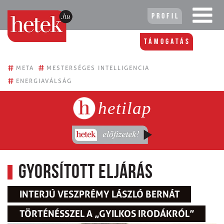
Profil
Támogatás
#
#
META
MESTERSÉGES INTELLIGENCIA
#
ENERGIAVÁLSÁG
hetilap
Gyorsított eljárás
INTERJÚ VESZPRÉMY LÁSZLÓ BERNÁT
TÖRTÉNÉSSZEL A „GYILKOS IRODÁKRÓL”