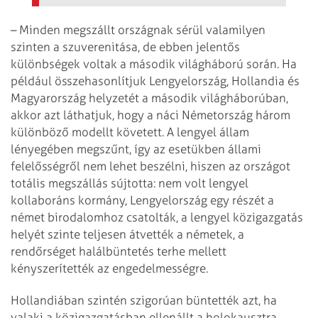
– Minden megszállt országnak sérül valamilyen
szinten a szuverenitása, de ebben jelentős
különbségek voltak a második világháború során. Ha
például összehasonlítjuk Lengyelország, Hollandia és
Magyarország helyzetét a második világháborúban,
akkor azt láthatjuk, hogy a náci Németország három
különböző modellt követett. A lengyel állam
lényegében megszűnt, így az esetükben állami
felelősségről nem lehet beszélni, hiszen az országot
totális megszállás sújtotta: nem volt lengyel
kollaboráns kormány, Lengyelország egy részét a
német birodalomhoz csatol­ták, a lengyel közigazgatás
helyét szinte teljesen átvették a németek, a
rendőrséget halálbüntetés terhe mellett
kényszerítették az engedelmességre.
Hollandiában szintén szigorúan büntették azt, ha
valaki a közigazgatásban ellenállt a holokausztra