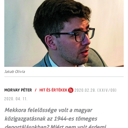
Jakab Olivía
MORVAY PÉTER
/
HIT ÉS ÉRTÉKEK
2020.02.28. (XXIV/09)
2020. 04. 11.
Mekkora felelõssége volt a magyar
közigazgatásnak az 1944-es tömeges
deportálásokban? Miért nem volt érdemi