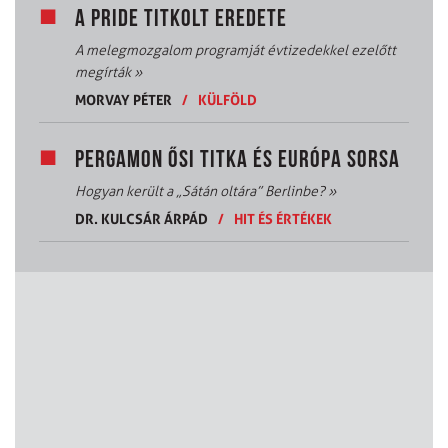
A PRIDE TITKOLT EREDETE
A melegmozgalom programját évtizedekkel ezelőtt
megírták
»
MORVAY PÉTER
/
KÜLFÖLD
PERGAMON ŐSI TITKA ÉS EURÓPA SORSA
Hogyan került a „Sátán oltára” Berlinbe?
»
DR. KULCSÁR ÁRPÁD
/
HIT ÉS ÉRTÉKEK