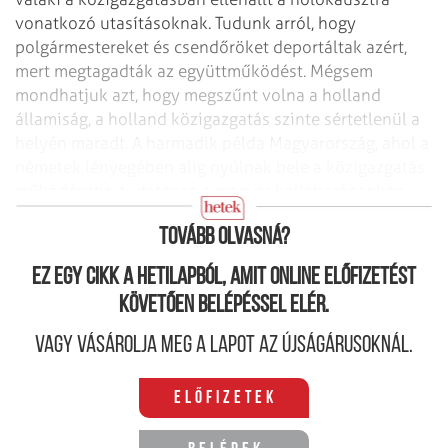
vonatkozó utasításoknak. Tudunk arról, hogy
polgármestereket és csendőröket deportáltak azért,
mert megtagadták az együttműködést. Mégsem
mondhatjuk azt, hogy megszűnt volna a holland
államiság, a holland közigazgatás szinte sértetlenül a
helyén maradt. A harmadik példa Magyarország, ahol a
németek lényegében alig nyúlnak bele a közigazgatás
működésébe, tudatosan a magyar kollaboránsokon
keresztül akarják megvalósítani az akaratukat.
Tovább olvasná?
Ez egy cikk a hetilapból, amit online előfizetést
követően belépéssel elér.
Vagy vásárolja meg a lapot az újságárusoknál.
Előfizetek