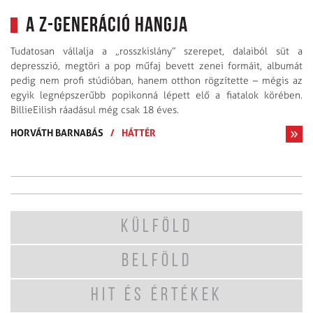
A Z-generáció hangja
Tudatosan vállalja a „rosszkislány” szerepet, dalaiból süt a
depresszió, megtöri a pop műfaj bevett zenei formáit, albumát
pedig nem profi stúdióban, hanem otthon rögzítette – mégis az
egyik legnépszerűbb popikonná lépett elő a fiatalok körében.
BillieEilish ráadásul még csak 18 éves.
HORVÁTH BARNABÁS
/
HÁTTÉR
KÜLFÖLD
BELFÖLD
HIT ÉS ÉRTÉKEK