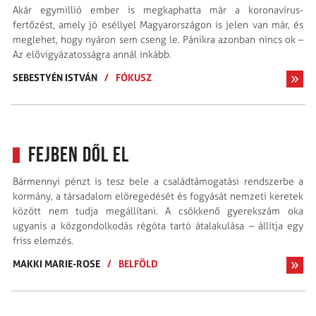
Akár egymillió ember is megkaphatta már a koronavírus-
fertőzést, amely jó eséllyel Magyarországon is jelen van már, és
meglehet, hogy nyáron sem cseng le. Pánikra azonban nincs ok –
Az elővigyázatosságra annál inkább.
SEBESTYÉN ISTVÁN
/
FÓKUSZ
Fejben dől el
Bármennyi pénzt is tesz bele a családtámogatási rendszerbe a
kormány, a társadalom elöregedését és fogyását nemzeti keretek
között nem tudja megállítani. A csökkenő gyerekszám oka
ugyanis a közgondolkodás régóta tartó átalakulása – állítja egy
friss elemzés.
MAKKI MARIE-ROSE
/
BELFÖLD