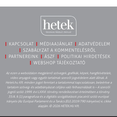
KAPCSOLAT
MÉDIAAJÁNLAT
ADATVÉDELEM
SZABÁLYZAT A KOMMENTELÉSRŐL
PARTNEREINK
ÁSZF
POLITIKAI HIRDETÉSEK
WEBSHOP TÁJÉKOZTATÓ
Az ezen a weboldalon megjelenő szövegek, grafikák, képek, hangfelvételek,
video anyagok vagy egyéb tartalmak szerzői jogvédelem alatt állnak. A
Hetek.hu Kft. minden jogot fenntart a tartalommal kapcsolatosan, beleértve a
tartalom szöveg- és adatbányászat céljára való felhasználását is – A szerzői
jogról szóló 1999. évi LXXVI. törvény rendelkezései értelmében a törvény
35/A. § (1) paragrafusa és a digitális szolgáltatások piacairól szóló európai
irányelv (Az Európai Parlament és a Tanács (EU) 2019/790 Irányelve) 4. cikke
alapján. © 2026 HETEK.HU Kft.