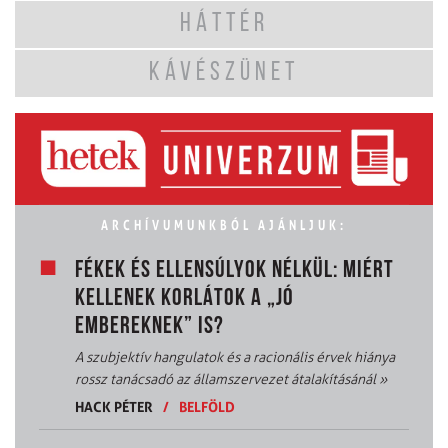
HÁTTÉR
KÁVÉSZÜNET
ARCHÍVUMUNKBÓL AJÁNLJUK:
FÉKEK ÉS ELLENSÚLYOK NÉLKÜL: MIÉRT
KELLENEK KORLÁTOK A „JÓ
EMBEREKNEK” IS?
A szubjektív hangulatok és a racionális érvek hiánya
rossz tanácsadó az államszervezet átalakításánál
»
HACK PÉTER
/
BELFÖLD