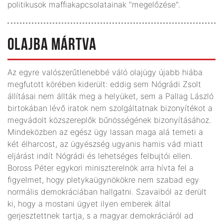
politikusok maffiakapcsolatainak "megelőzése".
OLAJBA MÁRTVA
Az egyre valószerűtlenebbé váló olajügy újabb hiába
megfutott körében kiderült: eddig sem Nógrádi Zsolt
állításai nem állták meg a helyüket, sem a Pallag László
birtokában lévő iratok nem szolgáltatnak bizonyítékot a
megvádolt közszereplők bűnösségének bizonyításához.
Mindeközben az egész ügy lassan maga alá temeti a
két élharcost, az ügyészség ugyanis hamis vád miatt
eljárást indít Nógrádi és lehetséges felbujtói ellen.
Boross Péter egykori miniszterelnök arra hívta fel a
figyelmet, hogy pletykaügynökökre nem szabad egy
normális demokráciában hallgatni. Szavaiból az derült
ki, hogy a mostani ügyet ilyen emberek által
gerjesztettnek tartja, s a magyar demokráciáról ad