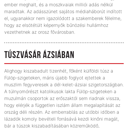
ember meghalt, és a moszkvaiak milliói adás nélkül
maradtak. Az adásszünet sajátos médiaháborút indított
el, ugyanakkor nem igazolódott a szakemberek félelme,
hogy az elsötétült képernyők bűnözési hullámhoz
vezethetnek az orosz fővárosban.
TÚSZVÁSÁR ÁZSIÁBAN
Alighogy kiszabadult tizenhét, főként külföldi túsz a
Fülöp-szigeteken, máris újabb foglyot ejtettek a
muszlim fegyveresek a dél-kelet-ázsiai szigetországban.
A túlnyomórészt katolikusok lakta Fülöp-szigeteken a
muzulmán csoportok az erőszaktól sem riadnak vissza,
hogy elérjék a független iszlám állam megalapítását az
ország déli részén. Az emberrablás az utóbbi időben a
lázadók komoly bevételi forrásává kezdi kinőni magát,
bár a túszok kiszabadításában közreműködő,