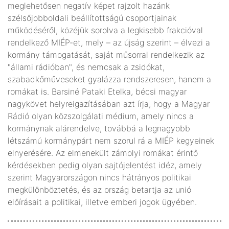
meglehetősen negatív képet rajzolt hazánk
szélsőjobboldali beállítottságú csoportjainak
működéséről, közéjük sorolva a legkisebb frakcióval
rendelkező MIÉP-et, mely – az újság szerint – élvezi a
kormány támogatását, saját műsorral rendelkezik az
"állami rádióban", és nemcsak a zsidókat,
szabadkőműveseket gyalázza rendszeresen, hanem a
romákat is. Barsiné Pataki Etelka, bécsi magyar
nagykövet helyreigazításában azt írja, hogy a Magyar
Rádió olyan közszolgálati médium, amely nincs a
kormánynak alárendelve, továbbá a legnagyobb
létszámú kormánypárt nem szorul rá a MIÉP kegyeinek
elnyerésére. Az elmenekült zámolyi romákat érintő
kérdésekben pedig olyan sajtójelentést idéz, amely
szerint Magyarországon nincs hátrányos politikai
megkülönböztetés, és az ország betartja az unió
előírásait a politikai, illetve emberi jogok ügyében.