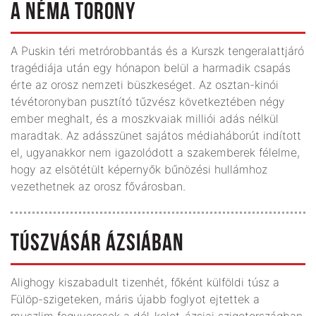
A NÉMA TORONY
A Puskin téri metrórobbantás és a Kurszk tengeralattjáró
tragédiája után egy hónapon belül a harmadik csapás
érte az orosz nemzeti büszkeséget. Az osztan-kinói
tévétoronyban pusztító tűzvész következtében négy
ember meghalt, és a moszkvaiak milliói adás nélkül
maradtak. Az adásszünet sajátos médiaháborút indított
el, ugyanakkor nem igazolódott a szakemberek félelme,
hogy az elsötétült képernyők bűnözési hullámhoz
vezethetnek az orosz fővárosban.
TÚSZVÁSÁR ÁZSIÁBAN
Alighogy kiszabadult tizenhét, főként külföldi túsz a
Fülöp-szigeteken, máris újabb foglyot ejtettek a
muszlim fegyveresek a dél-kelet-ázsiai szigetországban.