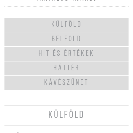
KÜLFÖLD
BELFÖLD
HIT ÉS ÉRTÉKEK
HÁTTÉR
KÁVÉSZÜNET
KÜLFÖLD