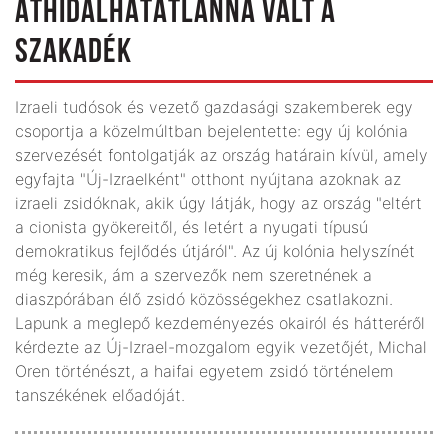
ÁTHIDALHATATLANNÁ VÁLT A
SZAKADÉK
Izraeli tudósok és vezető gazdasági szakemberek egy
csoportja a közelmúltban bejelentette: egy új kolónia
szervezését fontolgatják az ország határain kívül, amely
egyfajta "Új-Izraelként" otthont nyújtana azoknak az
izraeli zsidóknak, akik úgy látják, hogy az ország "eltért
a cionista gyökereitől, és letért a nyugati típusú
demokratikus fejlődés útjáról". Az új kolónia helyszínét
még keresik, ám a szervezők nem szeretnének a
diaszpórában élő zsidó közösségekhez csatlakozni.
Lapunk a meglepő kezdeményezés okairól és hátteréről
kérdezte az Új-Izrael-mozgalom egyik vezetőjét, Michal
Oren történészt, a haifai egyetem zsidó történelem
tanszékének előadóját.