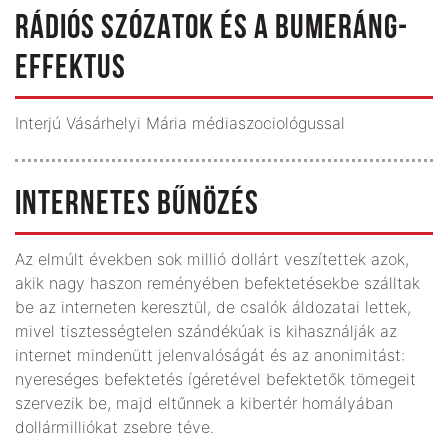
RÁDIÓS SZÓZATOK ÉS A BUMERÁNG-
EFFEKTUS
Interjú Vásárhelyi Mária médiaszociológussal
INTERNETES BŰNÖZÉS
Az elmúlt években sok millió dollárt veszítettek azok,
akik nagy haszon reményében befektetésekbe szálltak
be az interneten keresztül, de csalók áldozatai lettek,
mivel tisztességtelen szándékúak is kihasználják az
internet mindenütt jelenvalóságát és az anonimitást:
nyereséges befektetés ígéretével befektetők tömegeit
szervezik be, majd eltűnnek a kibertér homályában
dollármilliókat zsebre téve.