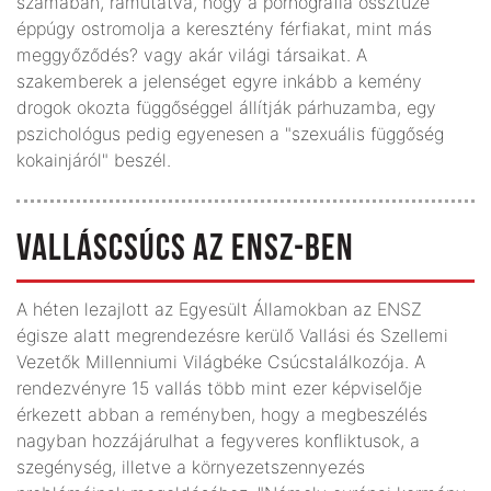
számában, rámutatva, hogy a pornográfia össztüze
éppúgy ostromolja a keresztény férfiakat, mint más
meggyőződés? vagy akár világi társaikat. A
szakemberek a jelenséget egyre inkább a kemény
drogok okozta függőséggel állítják párhuzamba, egy
pszichológus pedig egyenesen a "szexuális függőség
kokainjáról" beszél.
VALLÁSCSÚCS AZ ENSZ-BEN
A héten lezajlott az Egyesült Államokban az ENSZ
égisze alatt megrendezésre kerülő Vallási és Szellemi
Vezetők Millenniumi Világbéke Csúcstalálkozója. A
rendezvényre 15 vallás több mint ezer képviselője
érkezett abban a reményben, hogy a megbeszélés
nagyban hozzájárulhat a fegyveres konfliktusok, a
szegénység, illetve a környezetszennyezés