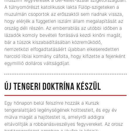
A túlnyomórészt katolikusok lakta Fülöp-szigeteken a
muzulmán csoportok az erőszaktól sem riadnak vissza,
hogy elérjék a független iszlám állam megalapítását az
ország déli részén. Az emberrablás az utóbbi időben a
lázadók komoly bevételi forrásává kezdi kinőni magát,
bár a túszok kiszabadításában közreműködő,
nemzetközi elfogadtatásáért újabban elkeseredetten
harcoló líbiai kormány cáfolta, hogy kifizette a fejenként
egymillió dolláros váltságdíjat.
ÚJ TENGERI DOKTRÍNA KÉSZÜL
Egy hónapon belül felszínre hozzák a Kurszk
tengeralattjáró legénységének holttesteit, és egy év
múlva magát a hajótestet is, amelyről addigra
eltávolítják a robbanásveszélyes fegyvereket. Az orosz
haditengerészet azonban a jövőre is készül: