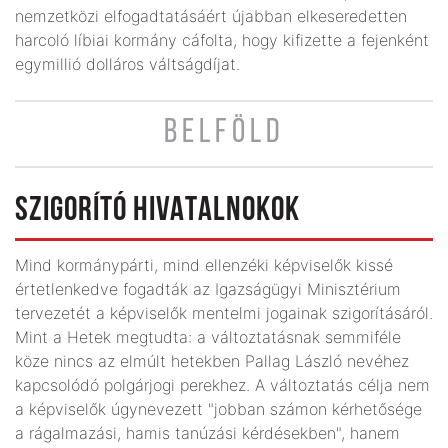
nemzetközi elfogadtatásáért újabban elkeseredetten
harcoló líbiai kormány cáfolta, hogy kifizette a fejenként
egymillió dolláros váltságdíjat.
BELFÖLD
SZIGORÍTÓ HIVATALNOKOK
Mind kormánypárti, mind ellenzéki képviselők kissé
értetlenkedve fogadták az Igazságügyi Minisztérium
tervezetét a képviselők mentelmi jogainak szigorításáról.
Mint a Hetek megtudta: a változtatásnak semmiféle
köze nincs az elmúlt hetekben Pallag László nevéhez
kapcsolódó polgárjogi perekhez. A változtatás célja nem
a képviselők úgynevezett "jobban számon kérhetősége
a rágalmazási, hamis tanúzási kérdésekben", hanem