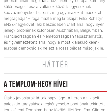
problémáinak megoldásához. "Némely európai kormány
különbséget tesz a vallások között: egyeseknek
kedvezményeket biztosít, míg ugyanazokat másoktól
megtagadja" – fogalmazta meg kritikáját Felix Rohatyn
ENSZ-nagykövet, aki beszédében utalt arra, hogy ilyen
jelleg? problémák különösen Ausztriában, Belgiumban,
Franciaországban és Németországban tapasztalhatók,
és figyelmeztetett arra, hogy a most kialakuló kelet-
európai demokráciák ne ezt a rossz példát másolják le.
HÁTTÉR
A TEMPLOM-HEGY HÍVEI
Újabb javaslatok láttak napvilágot a héten az izraeli–
palesztin tárgyalások legkényesebb pontjának tekintett
jeruzsálemi Templom-hegy jövőjét illetően. Egy, Clinton