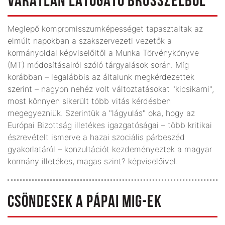
VÁRATLAN LÁTOGATÓ BRÜSSZELBŐL
Meglepő kompromisszumképességet tapasztaltak az
elmúlt napokban a szakszervezeti vezetők a
kormányoldal képviselőitől a Munka Törvénykönyve
(MT) módosításairól szóló tárgyalások során. Míg
korábban – legalábbis az általunk megkérdezettek
szerint – nagyon nehéz volt változtatásokat "kicsikarni",
most könnyen sikerült több vitás kérdésben
megegyezniük. Szerintük a "lágyulás" oka, hogy az
Európai Bizottság illetékes igazgatóságai – több kritikai
észrevételt ismerve a hazai szociális párbeszéd
gyakorlatáról – konzultációt kezdeményeztek a magyar
kormány illetékes, magas szint? képviselőivel.
CSÖNDESEK A PÁPAI MIG-EK