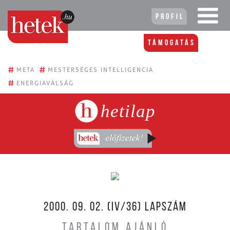
Profil
Támogatás
#
#
META
MESTERSÉGES INTELLIGENCIA
#
ENERGIAVÁLSÁG
hetilap
2000. 09. 02. (IV/36) LAPSZÁM
TARTALOM AJÁNLÓ