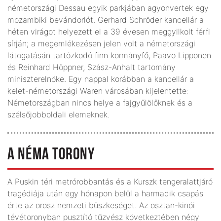
németországi Dessau egyik parkjában agyonvertek egy
mozambiki bevándorlót. Gerhard Schröder kancellár a
héten virágot helyezett el a 39 évesen meggyilkolt férfi
sírján; a megemlékezésen jelen volt a németországi
látogatásán tartózkodó finn kormányfő, Paavo Lipponen
és Reinhard Höppner, Szász-Anhalt tartomány
miniszterelnöke. Egy nappal korábban a kancellár a
kelet-németországi Waren városában kijelentette:
Németországban nincs helye a fajgyűlölőknek és a
szélsőjobboldali elemeknek.
A NÉMA TORONY
A Puskin téri metrórobbantás és a Kurszk tengeralattjáró
tragédiája után egy hónapon belül a harmadik csapás
érte az orosz nemzeti büszkeséget. Az osztan-kinói
tévétoronyban pusztító tűzvész következtében négy