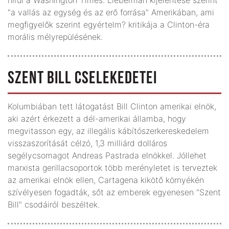
"a vallás az egység és az erő forrása" Amerikában, ami
megfigyelők szerint egyértelm? kritikája a Clinton-éra
morális mélyrepülésének.
SZENT BILL CSELEKEDETEI
Kolumbiában tett látogatást Bill Clinton amerikai elnök,
aki azért érkezett a dél-amerikai államba, hogy
megvitasson egy, az illegális kábítószerkereskedelem
visszaszorítását célzó, 1,3 milliárd dolláros
segélycsomagot Andreas Pastrada elnökkel. Jóllehet
marxista gerillacsoportok több merényletet is terveztek
az amerikai elnök ellen, Cartagena kikötő környékén
szívélyesen fogadták, sőt az emberek egyenesen "Szent
Bill" csodáiról beszéltek.