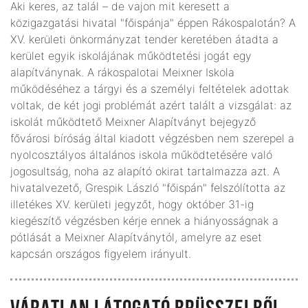
Aki keres, az talál – de vajon mit keresett a
közigazgatási hivatal "főispánja" éppen Rákospalotán? A
XV. kerületi önkormányzat tender keretében átadta a
kerület egyik iskolájának működtetési jogát egy
alapítványnak. A rákospalotai Meixner Iskola
működéséhez a tárgyi és a személyi feltételek adottak
voltak, de két jogi problémát azért talált a vizsgálat: az
iskolát működtető Meixner Alapítványt bejegyző
fővárosi bíróság által kiadott végzésben nem szerepel a
nyolcosztályos általános iskola működtetésére való
jogosultság, noha az alapító okirat tartalmazza azt. A
hivatalvezető, Grespik László "főispán" felszólította az
illetékes XV. kerületi jegyzőt, hogy október 31-ig
kiegészítő végzésben kérje ennek a hiányosságnak a
pótlását a Meixner Alapítványtól, amelyre az eset
kapcsán országos figyelem irányult.