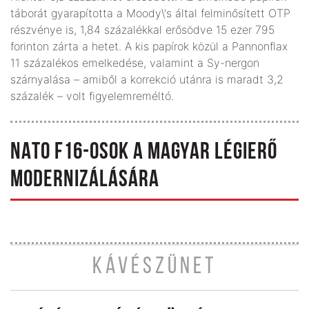
táborát gyarapította a Moody\'s által felminősített OTP
részvénye is, 1,84 százalékkal erősödve 15 ezer 795
forinton zárta a hetet. A kis papírok közül a Pannonflax
11 százalékos emelkedése, valamint a Sy-nergon
szárnyalása – amiből a korrekció utánra is maradt 3,2
százalék – volt figyelemreméltó.
NATO F16-OSOK A MAGYAR LÉGIERŐ
MODERNIZÁLÁSÁRA
KÁVÉSZÜNET