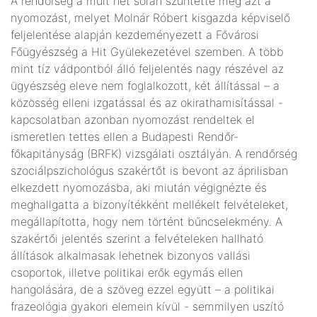
A rendőrség a múlt hét során szüntette meg azt a
nyomozást, melyet Molnár Róbert kisgazda képviselő
feljelentése alapján kezdeményezett a Fővárosi
Főügyészség a Hit Gyülekezetével szemben. A több
mint tíz vádpontból álló feljelentés nagy részével az
ügyészség eleve nem foglalkozott, két állítással – a
közösség elleni izgatással és az okirathamisítással -
kapcsolatban azonban nyomozást rendeltek el
ismeretlen tettes ellen a Budapesti Rendőr-
főkapitányság (BRFK) vizsgálati osztályán. A rendőrség
szociálpszichológus szakértőt is bevont az áprilisban
elkezdett nyomozásba, aki miután végignézte és
meghallgatta a bizonyítékként mellékelt felvételeket,
megállapította, hogy nem történt bűncselekmény. A
szakértői jelentés szerint a felvételeken hallható
állítások alkalmasak lehetnek bizonyos vallási
csoportok, illetve politikai erők egymás ellen
hangolására, de a szöveg ezzel együtt – a politikai
frazeológia gyakori elemein kívül - semmilyen uszító