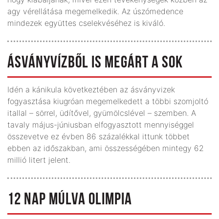
agy vérellátása megemelkedik. Az úszómedence
mindezek együttes cselekvéséhez is kiváló.
ÁSVÁNYVÍZBŐL IS MEGÁRT A SOK
Idén a kánikula következtében az ásványvizek
fogyasztása kiugróan megemelkedett a többi szomjoltó
itallal – sörrel, üdítővel, gyümölcslével – szemben. A
tavaly május-júniusban elfogyasztott mennyiséggel
összevetve ez évben 86 százalékkal ittunk többet
ebben az időszakban, ami összességében mintegy 62
millió litert jelent.
12 NAP MÚLVA OLIMPIA