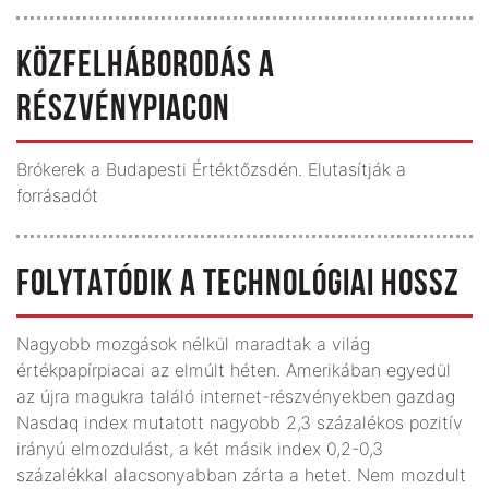
KÖZFELHÁBORODÁS A
RÉSZVÉNYPIACON
Brókerek a Budapesti Értéktőzsdén. Elutasítják a
forrásadót
FOLYTATÓDIK A TECHNOLÓGIAI HOSSZ
Nagyobb mozgások nélkül maradtak a világ
értékpapírpiacai az elmúlt héten. Amerikában egyedül
az újra magukra találó internet-részvényekben gazdag
Nasdaq index mutatott nagyobb 2,3 százalékos pozitív
irányú elmozdulást, a két másik index 0,2-0,3
százalékkal alacsonyabban zárta a hetet. Nem mozdult