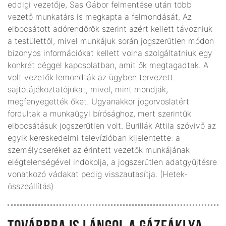
eddigi vezetője, Sas Gábor felmentése után több
vezető munkatárs is megkapta a felmondását. Az
elbocsátott adórendőrök szerint azért kellett távozniuk
a testülettől, mivel munkájuk során jogszerűtlen módon
bizonyos információkat kellett volna szolgáltatniuk egy
konkrét céggel kapcsolatban, amit ők megtagadtak. A
volt vezetők lemondták az ügyben tervezett
sajtótájékoztatójukat, mivel, mint mondják,
megfenyegették őket. Ugyanakkor jogorvoslatért
fordultak a munkaügyi bírósághoz, mert szerintük
elbocsátásuk jogszerűtlen volt. Burillák Attila szóvivő az
egyik kereskedelmi televízióban kijelentette: a
személycseréket az érintett vezetők munkájának
elégtelenségével indokolja, a jogszerűtlen adatgyűjtésre
vonatkozó vádakat pedig visszautasítja. (Hetek-
összeállítás)