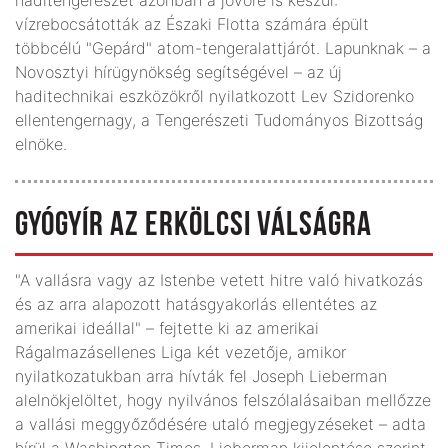
vízrebocsátották az Északi Flotta számára épült
többcélú "Gepárd" atom-tengeralattjárót. Lapunknak – a
Novosztyi hírügynökség segítségével – az új
haditechnikai eszközökről nyilatkozott Lev Szidorenko
ellentengernagy, a Tengerészeti Tudományos Bizottság
elnöke.
GYÓGYÍR AZ ERKÖLCSI VÁLSÁGRA
"A vallásra vagy az Istenbe vetett hitre való hivatkozás
és az arra alapozott hatásgyakorlás ellentétes az
amerikai ideállal" – fejtette ki az amerikai
Rágalmazásellenes Liga két vezetője, amikor
nyilatkozatukban arra hívták fel Joseph Lieberman
alelnökjelöltet, hogy nyilvános felszólalásaiban mellőzze
a vallási meggyőződésére utaló megjegyzéseket – adta
hírül a Washington Times. Lieberman kijelentése szerint