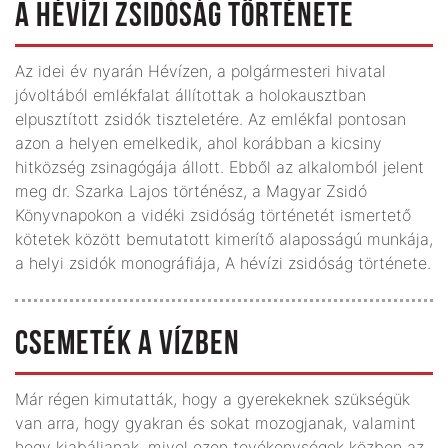
A HÉVÍZI ZSIDÓSÁG TÖRTÉNETE
Az idei év nyarán Hévízen, a polgármesteri hivatal
jóvoltából emlékfalat állítottak a holokausztban
elpusztított zsidók tiszteletére. Az emlékfal pontosan
azon a helyen emelkedik, ahol korábban a kicsiny
hitközség zsinagógája állott. Ebből az alkalomból jelent
meg dr. Szarka Lajos történész, a Magyar Zsidó
Könyvnapokon a vidéki zsidóság történetét ismertető
kötetek között bemutatott kimerítő alaposságú munkája,
a helyi zsidók monográfiája, A hévízi zsidóság története.
CSEMETÉK A VÍZBEN
Már régen kimutatták, hogy a gyerekeknek szükségük
van arra, hogy gyakran és sokat mozogjanak, valamint
hogy kiabáljanak, mivel ezen tevékenységek közben az