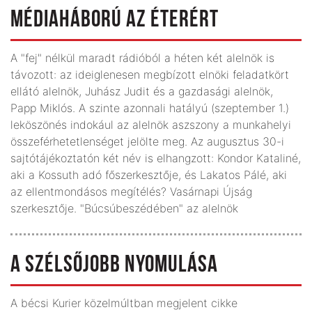
MÉDIAHÁBORÚ AZ ÉTERÉRT
A "fej" nélkül maradt rádióból a héten két alelnök is
távozott: az ideiglenesen megbízott elnöki feladatkört
ellátó alelnök, Juhász Judit és a gazdasági alelnök,
Papp Miklós. A szinte azonnali hatályú (szeptember 1.)
leköszönés indokául az alelnök aszszony a munkahelyi
összeférhetetlenséget jelölte meg. Az augusztus 30-i
sajtótájékoztatón két név is elhangzott: Kondor Kataliné,
aki a Kossuth adó főszerkesztője, és Lakatos Pálé, aki
az ellentmondásos megítélés? Vasárnapi Újság
szerkesztője. "Búcsúbeszédében" az alelnök
A SZÉLSŐJOBB NYOMULÁSA
A bécsi Kurier közelmúltban megjelent cikke