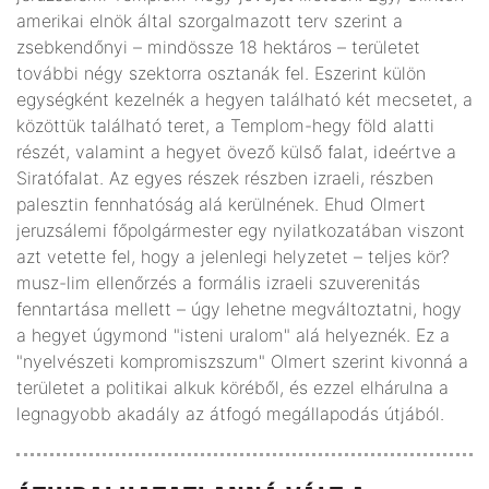
amerikai elnök által szorgalmazott terv szerint a
zsebkendőnyi – mindössze 18 hektáros – területet
további négy szektorra osztanák fel. Eszerint külön
egységként kezelnék a hegyen található két mecsetet, a
közöttük található teret, a Templom-hegy föld alatti
részét, valamint a hegyet övező külső falat, ideértve a
Siratófalat. Az egyes részek részben izraeli, részben
palesztin fennhatóság alá kerülnének. Ehud Olmert
jeruzsálemi főpolgármester egy nyilatkozatában viszont
azt vetette fel, hogy a jelenlegi helyzetet – teljes kör?
musz-lim ellenőrzés a formális izraeli szuverenitás
fenntartása mellett – úgy lehetne megváltoztatni, hogy
a hegyet úgymond "isteni uralom" alá helyeznék. Ez a
"nyelvészeti kompromiszszum" Olmert szerint kivonná a
területet a politikai alkuk köréből, és ezzel elhárulna a
legnagyobb akadály az átfogó megállapodás útjából.