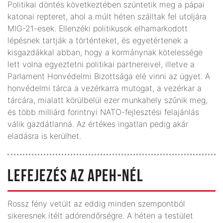
Politikai döntés következtében szüntetik meg a pápai
katonai repteret, ahol a múlt héten szálltak fel utoljára
MIG-21-esek. Ellenzéki politikusok elhamarkodott
lépésnek tartják a történteket, és egyetértenek a
kisgazdákkal abban, hogy a kormánynak kötelessége
lett volna egyeztetni politikai partnereivel, illetve a
Parlament Honvédelmi Bizottsága elé vinni az ügyet. A
honvédelmi tárca a vezérkarra mutogat, a vezérkar a
tárcára, mialatt körülbelül ezer munkahely szűnik meg,
és több milliárd forintnyi NATO-fejlesztési felajánlás
válik gazdátlanná. Az értékes ingatlan pedig akár
eladásra is kerülhet.
LEFEJEZÉS AZ APEH-NÉL
Rossz fény vetült az eddig minden szempontból
sikeresnek ítélt adórendőrségre. A héten a testület