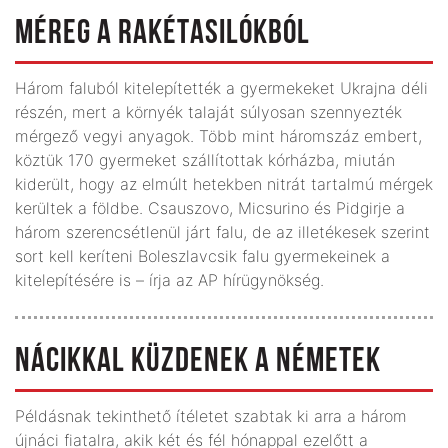
MÉREG A RAKÉTASILÓKBÓL
Három faluból kitelepítették a gyermekeket Ukrajna déli
részén, mert a környék talaját súlyosan szennyezték
mérgező vegyi anyagok. Több mint háromszáz embert,
köztük 170 gyermeket szállítottak kórházba, miután
kiderült, hogy az elmúlt hetekben nitrát tartalmú mérgek
kerültek a földbe. Csauszovo, Micsurino és Pidgirje a
három szerencsétlenül járt falu, de az illetékesek szerint
sort kell keríteni Boleszlavcsik falu gyermekeinek a
kitelepítésére is – írja az AP hírügynökség.
NÁCIKKAL KÜZDENEK A NÉMETEK
Példásnak tekinthető ítéletet szabtak ki arra a három
újnáci fiatalra, akik két és fél hónappal ezelőtt a