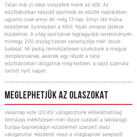
Tatán már jó ideje visszafelé mérik az időt. Az
edzőtáborban készülő sportolók és edzőik naptárában
ugyanis csak ennyi áll: még 13 nap. Ennyi idő múlva
kezdődnek Sydneyben a XXVI. Nyári olimpiai játékok
küzdelmei. A világ sportjának legnagyobb rendezvényén
mintegy 200 ország tízezer versenyzője méri össze
tudását. Mi pedig természetesen szurkolunk a magyar
olimpikonoknak, akiknek egy részét a tatai
edzőtáborban látogattuk meg kedden, a sajtó számára
tartott nyílt napon.
MEGLEPHETJÜK AZ OLASZOKAT
Vasárnap este (20.45) válogatottunk előreláthatólag
teltházas mérkőzésen méri össze tudását a labdarúgó
Európa-bajnokságon ezüstérmet szerzett olasz
válogatottal. Kezdetét veszi a világbajnoki selejtező.