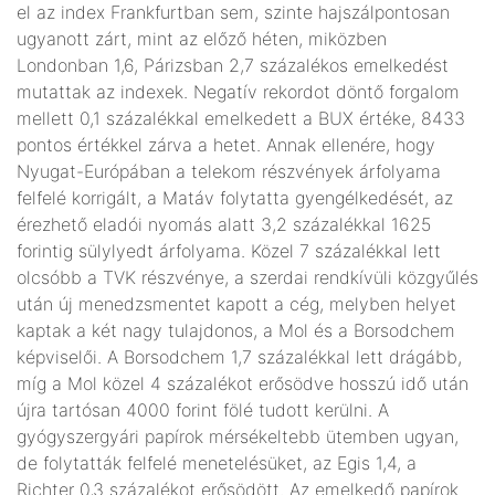
el az index Frankfurtban sem, szinte hajszálpontosan
ugyanott zárt, mint az előző héten, miközben
Londonban 1,6, Párizsban 2,7 százalékos emelkedést
mutattak az indexek. Negatív rekordot döntő forgalom
mellett 0,1 százalékkal emelkedett a BUX értéke, 8433
pontos értékkel zárva a hetet. Annak ellenére, hogy
Nyugat-Európában a telekom részvények árfolyama
felfelé korrigált, a Matáv folytatta gyengélkedését, az
érezhető eladói nyomás alatt 3,2 százalékkal 1625
forintig sülylyedt árfolyama. Közel 7 százalékkal lett
olcsóbb a TVK részvénye, a szerdai rendkívüli közgyűlés
után új menedzsmentet kapott a cég, melyben helyet
kaptak a két nagy tulajdonos, a Mol és a Borsodchem
képviselői. A Borsodchem 1,7 százalékkal lett drágább,
míg a Mol közel 4 százalékot erősödve hosszú idő után
újra tartósan 4000 forint fölé tudott kerülni. A
gyógyszergyári papírok mérsékeltebb ütemben ugyan,
de folytatták felfelé menetelésüket, az Egis 1,4, a
Richter 0,3 százalékot erősödött. Az emelkedő papírok