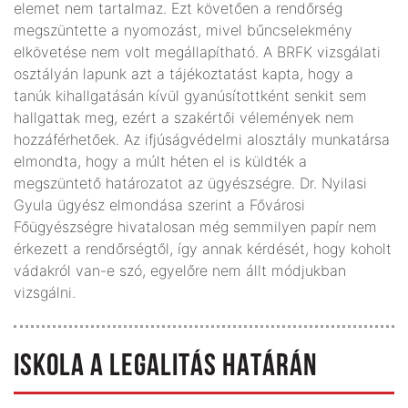
elemet nem tartalmaz. Ezt követően a rendőrség
megszüntette a nyomozást, mivel bűncselekmény
elkövetése nem volt megállapítható. A BRFK vizsgálati
osztályán lapunk azt a tájékoztatást kapta, hogy a
tanúk kihallgatásán kívül gyanúsítottként senkit sem
hallgattak meg, ezért a szakértői vélemények nem
hozzáférhetőek. Az ifjúságvédelmi alosztály munkatársa
elmondta, hogy a múlt héten el is küldték a
megszüntető határozatot az ügyészségre. Dr. Nyilasi
Gyula ügyész elmondása szerint a Fővárosi
Főügyészségre hivatalosan még semmilyen papír nem
érkezett a rendőrségtől, így annak kérdését, hogy koholt
vádakról van-e szó, egyelőre nem állt módjukban
vizsgálni.
ISKOLA A LEGALITÁS HATÁRÁN