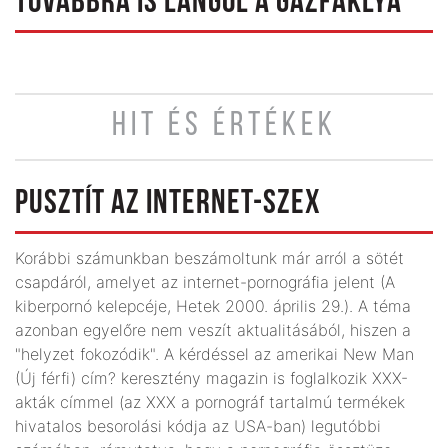
TOVÁBBRA IS LÁNGOL A GÁZFÁKLYA
HIT ÉS ÉRTÉKEK
PUSZTÍT AZ INTERNET-SZEX
Korábbi számunkban beszámoltunk már arról a sötét
csapdáról, amelyet az internet-pornográfia jelent (A
kiberpornó kelepcéje, Hetek 2000. április 29.). A téma
azonban egyelőre nem veszít aktualitásából, hiszen a
"helyzet fokozódik". A kérdéssel az amerikai New Man
(Új férfi) cím? keresztény magazin is foglalkozik XXX-
akták címmel (az XXX a pornográf tartalmú termékek
hivatalos besorolási kódja az USA-ban) legutóbbi