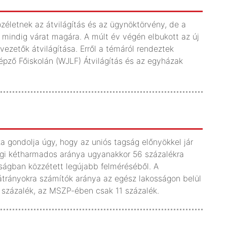
életnek az átvilágítás és az ügynöktörvény, de a
indig várat magára. A múlt év végén elbukott az új
 vezetők átvilágítása. Erről a témáról rendeztek
épző Főiskolán (WJLF) Átvilágítás és az egyházak
 gondolja úgy, hogy az uniós tagság előnyökkel jár
igi kétharmados aránya ugyanakkor 56 százalékra
ságban közzétett legújabb felméréséből. A
átrányokra számítók aránya az egész lakosságon belül
 százalék, az MSZP-ében csak 11 százalék.