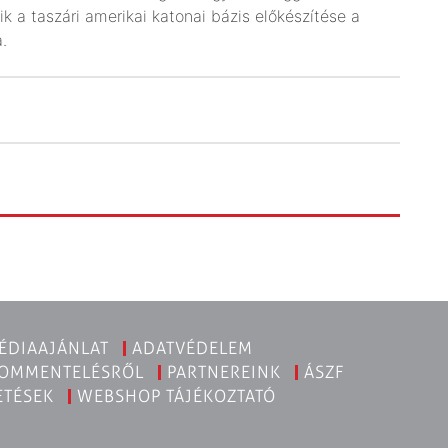
ik a taszári amerikai katonai bázis előkészítése a
a.
ÉDIAAJÁNLAT
ADATVÉDELEM
KOMMENTELÉSRŐL
PARTNEREINK
ÁSZF
ETÉSEK
WEBSHOP TÁJÉKOZTATÓ