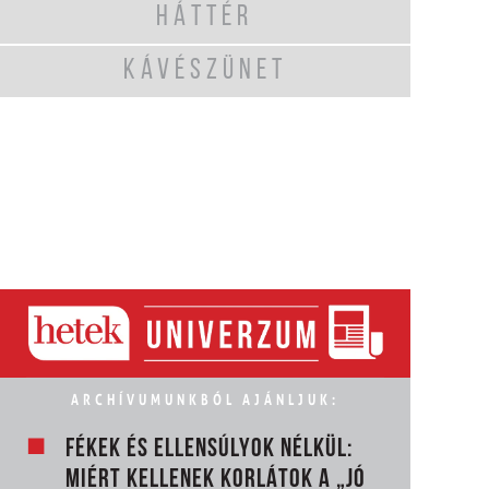
HÁTTÉR
KÁVÉSZÜNET
ARCHÍVUMUNKBÓL AJÁNLJUK:
FÉKEK ÉS ELLENSÚLYOK NÉLKÜL:
MIÉRT KELLENEK KORLÁTOK A „JÓ