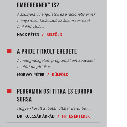
EMBEREKNEK” IS?
A szubjektív hangulatok és a racionális érvek
hiánya rossz tanácsadó az államszervezet
átalakításánál
»
HACK PÉTER
/
BELFÖLD
A PRIDE TITKOLT EREDETE
A melegmozgalom programját évtizedekkel
ezelőtt megírták
»
MORVAY PÉTER
/
KÜLFÖLD
PERGAMON ŐSI TITKA ÉS EURÓPA
SORSA
Hogyan került a „Sátán oltára” Berlinbe?
»
DR. KULCSÁR ÁRPÁD
/
HIT ÉS ÉRTÉKEK