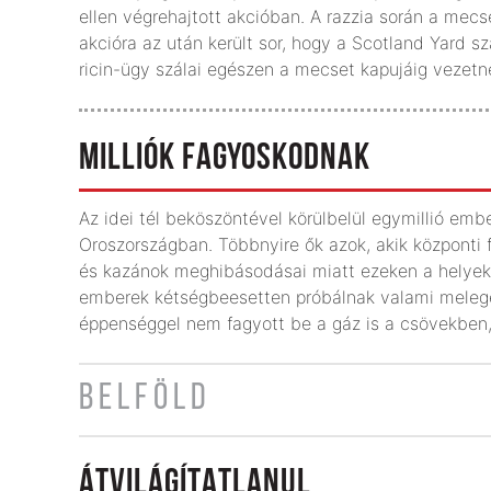
ellen végrehajtott akcióban. A razzia során a mecset
akcióra az után került sor, hogy a Scotland Yard 
ricin-ügy szálai egészen a mecset kapujáig vezetn
MILLIÓK FAGYOSKODNAK
Az idei tél beköszöntével körülbelül egymillió em
Oroszországban. Többnyire ők azok, akik központi
és kazánok meghibásodásai miatt ezeken a helyeke
emberek kétségbeesetten próbálnak valami meleget 
éppenséggel nem fagyott be a gáz is a csövekben, 
BELFÖLD
ÁTVILÁGÍTATLANUL