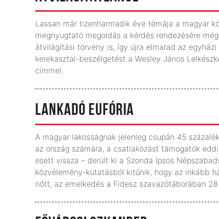
Lassan már tizenharmadik éve témája a magyar köz
megnyugtató megoldás a kérdés rendezésére még m
átvilágítási törvény is, így újra elmarad az egyházi
kerekasztal-beszélgetést a Wesley János Lelkészk
címmel.
LANKADÓ EUFÓRIA
A magyar lakosságnak jelenleg csupán 45 százaléka
az ország számára, a csatlakozást támogatók edd
esett vissza – derült ki a Szonda Ipsos Népszabad
közvélemény-kutatásból kitűnik, hogy az inkább h
nőtt, az emelkedés a Fidesz szavazótáborában 28