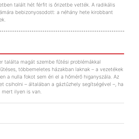
ben talált hét férfit is őrizetbe vették. A radikális
számára bebizonyosodott: a néhány hete kirobbant
ek.
ber találta magát szembe fűtési problémákkal
 fűtéses, többemeletes házakban laknak – a vezetékek
n a nulla fokot sem éri el a hőmérő higanyszála. Az
csiholni – általában a gáztűzhely segítségével –, ha
mert ilyen is van.