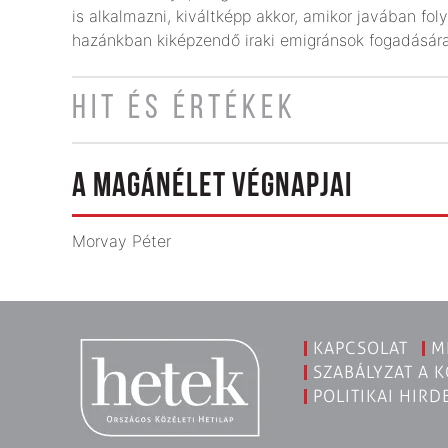
is alkalmazni, kiváltképp akkor, amikor javában foly
hazánkban kiképzendő iraki emigránsok fogadásár
HIT ÉS ÉRTÉKEK
A MAGÁNÉLET VÉGNAPJAI
Morvay Péter
KAPCSOLAT
M
SZABÁLYZAT A 
POLITIKAI HIRD