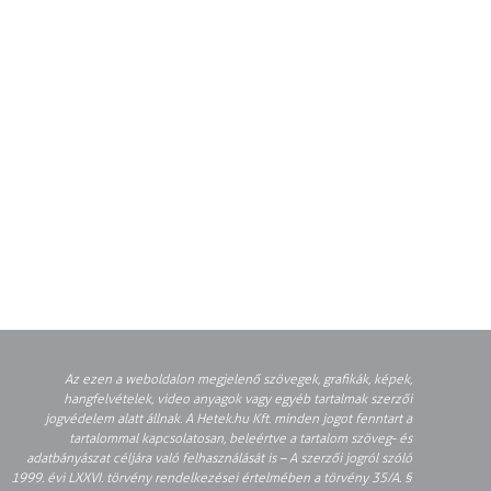
Az ezen a weboldalon megjelenő szövegek, grafikák, képek,
hangfelvételek, video anyagok vagy egyéb tartalmak szerzői
jogvédelem alatt állnak. A Hetek.hu Kft. minden jogot fenntart a
tartalommal kapcsolatosan, beleértve a tartalom szöveg- és
adatbányászat céljára való felhasználását is – A szerzői jogról szóló
1999. évi LXXVI. törvény rendelkezései értelmében a törvény 35/A. §