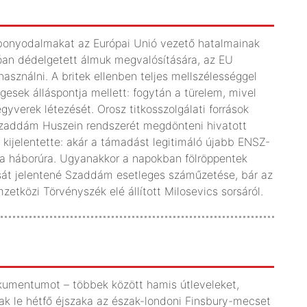
ó bonyodalmakat az Európai Unió vezető hatalmainak
óan dédelgetett álmuk megvalósítására, az EU
asználni. A britek ellenben teljes mellszélességgel
gesek álláspontja mellett: fogytán a türelem, mivel
egyverek létezését. Orosz titkosszolgálati források
 Szaddám Huszein rendszerét megdönteni hivatott
k kijelentette: akár a támadást legitimáló újabb ENSZ-
a a háborúra. Ugyanakkor a napokban fölröppentek
ását jelentené Szaddám esetleges száműzetése, bár az
zetközi Törvényszék elé állított Milosevics sorsáról.
kumentumot – többek között hamis útleveleket,
tak le hétfő éjszaka az észak-londoni Finsbury-mecset