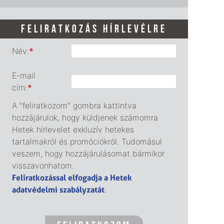
FELIRATKOZÁS HÍRLEVÉLRE
Név:
*
E-mail
cím:
*
A "feliratkozom" gombra kattintva
hozzájárulok, hogy küldjenek számomra
Hetek hírlevelet exkluzív hetekes
tartalmakról és promóciókról. Tudomásul
veszem, hogy hozzájárulásomat bármikor
visszavonhatom.
Feliratkozással elfogadja a Hetek
adatvédelmi szabályzatát
.