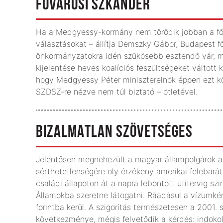
FŐVÁROSI SZKANDER
Ha a Medgyessy-kormány nem törődik jobban a főv
választásokat – állítja Demszky Gábor, Budapest f
önkormányzatokra idén szűkösebb esztendő vár, m
kijelentése heves koalíciós feszültségeket váltott 
hogy Medgyessy Péter miniszterelnök éppen ezt köv
SZDSZ-re nézve nem túl biztató – ötletével.
BIZALMATLAN SZÖVETSÉGES
Jelentősen megnehezült a magyar állampolgárok a
sérthetetlenségére oly érzékeny amerikai felebarát
családi állapoton át a napra lebontott útitervig sz
Államokba szeretne látogatni. Ráadásul a vízumkére
forintba kerül. A szigorítás természetesen a 2001.
következménye, mégis felvetődik a kérdés: indo