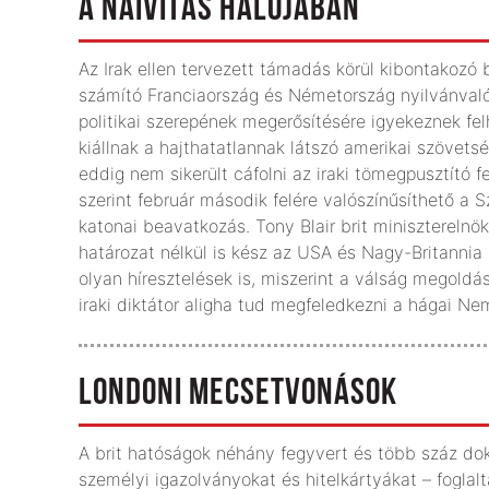
A NAIVITÁS HÁLÓJÁBAN
Az Irak ellen tervezett támadás körül kibontakoz
számító Franciaország és Németország nyilvánval
politikai szerepének megerősítésére igyekeznek felh
kiállnak a hajthatatlannak látszó amerikai szövetsé
eddig nem sikerült cáfolni az iraki tömegpusztító f
szerint február második felére valószínűsíthető a
katonai beavatkozás. Tony Blair brit miniszterelnö
határozat nélkül is kész az USA és Nagy-Britanni
olyan híresztelések is, miszerint a válság megold
iraki diktátor aligha tud megfeledkezni a hágai Nem
LONDONI MECSETVONÁSOK
A brit hatóságok néhány fegyvert és több száz do
személyi igazolványokat és hitelkártyákat – foglal