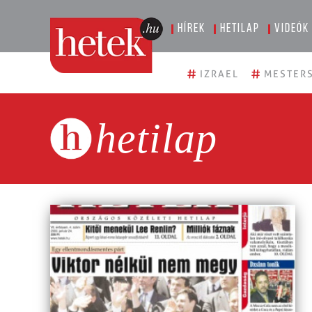
Hírek
Hetilap
Videók
#
#
IZRAEL
MESTERS
hetilap