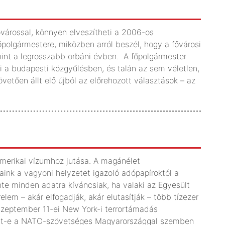
árossal, könnyen elveszítheti a 2006-os
őpolgármestere, miközben arról beszél, hogy a fővárosi
int a legrosszabb orbáni évben. A főpolgármester
ki a budapesti közgyűlésben, és talán az sem véletlen,
etően állt elő újból az előrehozott választások – az
merikai vízumhoz jutása. A magánélet
aink a vagyoni helyzetet igazoló adópapíroktól a
inte minden adatra kíváncsiak, ha valaki az Egyesült
lem – akár elfogadják, akár elutasítják – több tízezer
 szeptember 11-ei New York-i terrortámadás
kolt-e a NATO-szövetséges Magyarországgal szemben