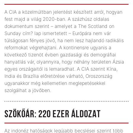
A CIA a közelmúltban jelentést készített arról, hogyan
fest majd a világ 2020-ban. A százhúsz oldalas
dokumentum szerint – amelyet a The Scotland on
Sunday cím? lap ismertetett – Európára nem vár
túlságosan fényes jövő, ha nem lesz hajlandó radikális
reformokat végrehajtani. A kontinensre ugyanis a
következő tizenöt évben gazdasági és demográfiai
hanyatlás vár, olyannyira, hogy néhány területen Ázsia
egyes országaitól is lemaradhat. A CIA szerint Kína,
India és Brazília előretörése várható, Oroszország
ugyanakkor még kellemetlen meglepetésekkel
szolgálhat a jövőben.
SZÖKŐÁR: 220 EZER ÁLDOZAT
Az indonéz hatóságok legújabb becslései szerint több