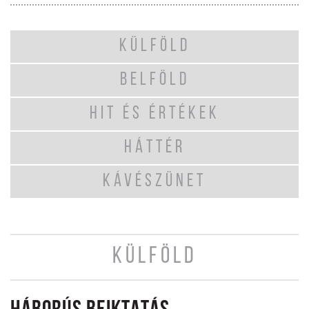
KÜLFÖLD
BELFÖLD
HIT ÉS ÉRTÉKEK
HÁTTÉR
KÁVÉSZÜNET
KÜLFÖLD