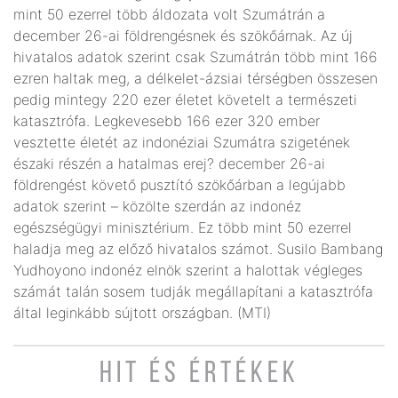
mint 50 ezerrel több áldozata volt Szumátrán a
december 26-ai földrengésnek és szökőárnak. Az új
hivatalos adatok szerint csak Szumátrán több mint 166
ezren haltak meg, a délkelet-ázsiai térségben összesen
pedig mintegy 220 ezer életet követelt a természeti
katasztrófa. Legkevesebb 166 ezer 320 ember
vesztette életét az indonéziai Szumátra szigetének
északi részén a hatalmas erej? december 26-ai
földrengést követő pusztító szökőárban a legújabb
adatok szerint – közölte szerdán az indonéz
egészségügyi minisztérium. Ez több mint 50 ezerrel
haladja meg az előző hivatalos számot. Susilo Bambang
Yudhoyono indonéz elnök szerint a halottak végleges
számát talán sosem tudják megállapítani a katasztrófa
által leginkább sújtott országban. (MTI)
HIT ÉS ÉRTÉKEK