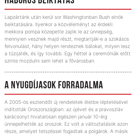
HÁBORÚS BEIKTATÁS
Lapzártánk után kerül sor Washingtonban Bush elnök
beiktatására. Ilyenkor a közvéleményt az érdekli:
mekkora pompa közepette zajlik le az ünnepség,
mennyien vesznek majd részt, megtartják-e a szokásos
felvonulást, hány helyen rendeznek bálokat, milyen lesz
a tűzijáték, és így tovább. Egy héttel a ceremóniák előtt
szinte mozdulni sem lehet a fővárosban.
A NYUGDÍJASOK FORRADALMA
A 2005-ös esztendőt új rendeletek életbe léptetésével
indították Oroszországban: az újévet és a pravoszláv
karácsonyt hivatalosan egészen január 10-éig
ünnepelhették az oroszok. Ez volt a változtatások azon
része, amelyet tetszéssel fogadtak a polgárok. A másik