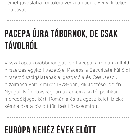
német javaslatra fontolóra veszi a náci jelvények teljes
betiltását.
PACEPA ÚJRA TÁBORNOK, DE CSAK
TÁVOLRÓL
Visszakapta korábbi rangját Ion Pacepa, a román külföldi
hírszerzés egykori vezetője. Pacepa a Securitate külföldi
hírszerző szolgálatának aligazgatója és Ceausescu
bizalmasa volt. Amikor 1978-ban, kiküldetése idején
Nyugat-Németországban az amerikaiaktól politikai
menedékjogot kért, Románia és az egész keleti blokk
kémhálózata rövid időn belül összeomlott.
EURÓPA NEHÉZ ÉVEK ELŐTT