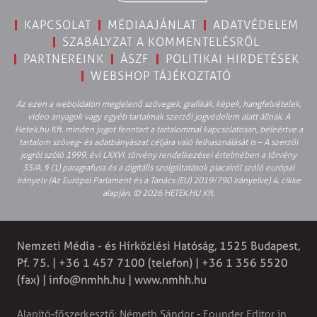
KAPCSOLAT
MÉDIAAJÁNLAT
ADATVÉDELEM
SZABÁLYZAT A KOMMENTELÉSRŐL
PARTNEREINK
ÁSZF
POLITIKAI HIRDETÉSEK
WEBSHOP TÁJÉKOZTATÓ
Az ezen a weboldalon megjelenő szövegek, grafikák, képek, hangfelvételek,
video anyagok vagy egyéb tartalmak szerzői jogvédelem alatt állnak. A
Hetek.hu Kft. minden jogot fenntart a tartalommal kapcsolatosan, beleértve a
tartalom szöveg- és adatbányászat céljára való felhasználását is – A szerzői
jogról szóló 1999. évi LXXVI. törvény rendelkezései értelmében a törvény
35/A. § (1) paragrafusa és a digitális szolgáltatások piacairól szóló európai
irányelv (Az Európai Parlament és a Tanács (EU) 2019/790 Irányelve) 4. cikke
alapján. © 2026 HETEK.HU Kft.
Nemzeti Média - és Hírközlési Hatóság, 1525 Budapest,
Pf. 75. | +36 1 457 7100 (telefon) | +36 1 356 5520
(fax) |
info@nmhh.hu
| www.nmhh.hu
Alapító-főszerkesztő: Németh Sándor - Founder Editor in