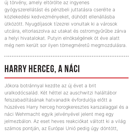
új törvény, amely eltörölte az ingyenes
gyógyszerellátást és pénzbeli juttatásra cserélte a
közlekedési kedvezményeket, dühödt ellenállásba
ütközött. Nyugdíjasok tízezrei vonultak ki a városok
utcáira, eltorlaszolva az utakat és ostromgyűrűbe zárva
a helyi hivatalokat. Putyin elnökségének öt éve alatt
még nem került sor ilyen tömegméretű megmozdulásra.
HARRY HERCEG, A NÁCI
Jókora botránnyal kezdte az új évet a brit
uralkodócsalád. Két héttel az auschwitzi haláltábor
felszabadításának hatvanadik évfordulója előtt a
húszéves Harry herceg horogkeresztes karszalaggal és a
náci Wehrmacht egyik jelvényével jelent meg egy
jelmezbálon. Az eset heves reakciókat váltott ki a világ
számos pontján, az Európai Unió pedig úgy döntött,