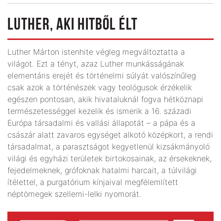
LUTHER, AKI HITBŐL ÉLT
Luther Márton istenhite végleg megváltoztatta a
világot. Ezt a tényt, azaz Luther munkásságának
elementáris erejét és történelmi súlyát valószínűleg
csak azok a történészek vagy teológusok érzékelik
egészen pontosan, akik hivataluknál fogva hétköznapi
természetességgel kezelik és ismerik a 16. századi
Európa társadalmi és vallási állapotát – a pápa és a
császár alatt zavaros egységet alkotó középkort, a rendi
társadalmat, a parasztságot kegyetlenül kizsákmányoló
világi és egyházi területek birtokosainak, az érsekeknek,
fejedelmeknek, grófoknak hatalmi harcait, a túlvilági
ítélettel, a purgatórium kínjaival megfélemlített
néptömegek szellemi-lelki nyomorát.