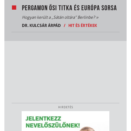
PERGAMON ŐSI TITKA ÉS EURÓPA SORSA
Hogyan került a „Sátán oltára” Berlinbe?
»
DR. KULCSÁR ÁRPÁD
/
HIT ÉS ÉRTÉKEK
HIRDETÉS