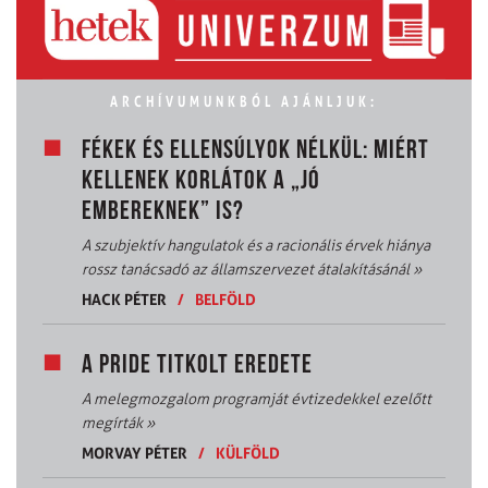
ARCHÍVUMUNKBÓL AJÁNLJUK:
FÉKEK ÉS ELLENSÚLYOK NÉLKÜL: MIÉRT
KELLENEK KORLÁTOK A „JÓ
EMBEREKNEK” IS?
A szubjektív hangulatok és a racionális érvek hiánya
rossz tanácsadó az államszervezet átalakításánál
»
HACK PÉTER
/
BELFÖLD
A PRIDE TITKOLT EREDETE
A melegmozgalom programját évtizedekkel ezelőtt
megírták
»
MORVAY PÉTER
/
KÜLFÖLD