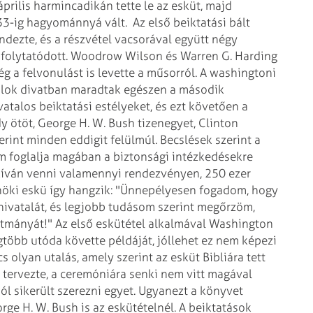
rilis harmincadikán tette le az esküt, majd
33-ig hagyománnyá vált.
Az első beiktatási bált
ndezte, és a részvétel vacsorával együtt négy
 folytatódott. Woodrow Wilson és Warren G. Harding
ég a felvonulást is levette a műsorról. A washingtoni
álok divatban maradtak egészen a második
vatalos beiktatási estélyeket, és ezt követően a
 ötöt, George H. W. Bush tizenegyet, Clinton
zerint minden eddigit felülmúl. Becslések szerint a
em foglalja magában a biztonsági intézkedésekre
kíván venni valamennyi rendezvényen, 250 ezer
lnöki eskü így hangzik: "Ünnepélyesen fogadom, hogy
hivatalát, és legjobb tudásom szerint megőrzöm,
mányát!" Az első eskütétel alkalmával Washington
gtöbb utóda követte példáját, jóllehet ez nem képezi
 olyan utalás, amely szerint az esküt Bibliára tett
 tervezte, a ceremóniára senki nem vitt magával
l sikerült szerezni egyet. Ugyanezt a könyvet
ge H. W. Bush is az eskütételnél. A beiktatások