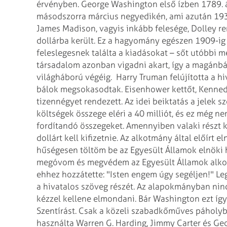
érvényben. George Washington első ízben 1789. áp
másodszorra március negyedikén, ami azután 19
James Madison, vagyis inkább felesége, Dolley re
dollárba került. Ez a hagyomány egészen 1909-ig
feleslegesnek találta a kiadásokat – sőt utóbbi m
társadalom azonban vigadni akart, így a magánb
világháború végéig.
Harry Truman felújította a hi
bálok megsokasodtak. Eisenhower kettőt, Kennedy
tizennégyet rendezett. Az idei beiktatás a jelek s
költségek összege eléri a 40
milliót, és ez még n
fordítandó összegeket. Amennyiben valaki részt 
dollárt kell kifizetnie.
Az alkotmány által előírt e
hűségesen töltöm be az Egyesült Államok elnöki 
megóvom és megvédem az Egyesült Államok alkot
ehhez hozzátette: "Isten engem úgy segéljen!" Le
a hivatalos szöveg részét. Az alapokmányban nincs
kézzel kellene elmondani. Bár Washington ezt így
Szentírást. Csak a közeli szabadkőműves páholybó
használta Warren G. Harding, Jimmy Carter és Geor