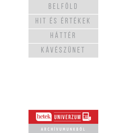
BELFÖLD
HIT ÉS ÉRTÉKEK
HÁTTÉR
KÁVÉSZÜNET
ARCHÍVUMUNKBÓL