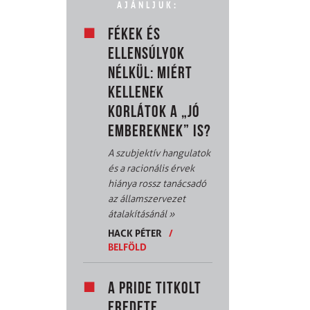
AJÁNLJUK:
FÉKEK ÉS
ELLENSÚLYOK
NÉLKÜL: MIÉRT
KELLENEK
KORLÁTOK A „JÓ
EMBEREKNEK” IS?
A szubjektív hangulatok
és a racionális érvek
hiánya rossz tanácsadó
az államszervezet
átalakításánál
»
HACK PÉTER
/
BELFÖLD
A PRIDE TITKOLT
EREDETE