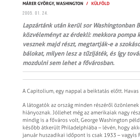
MÁRER GYÖRGY,
WASHINGTON
/
KÜLFÖLD
2005. 01. 24.
Lapzártánk után kerül sor Washingtonban Bu
közvéleményt az érdekli: mekkora pompa k
vesznek majd részt, megtartják-e a szokás
bálokat, milyen lesz a tűzijáték, és így tov
mozdulni sem lehet a fővárosban.
A Capitolium, egy nappal a beiktatás előtt. Havas
A látogatók az ország minden részéről özönlenek
hiányoznak. Jóllehet még az amerikaiak nagy része
mindig is a főváros volt, George Washington péld
később átkerült Philadelphiába – lévén, hogy akk
január huszadikai időpont is csak 1933 – vagyis 