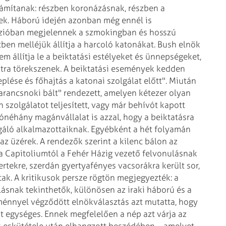
ámítanak: részben koronázásnak, részben a
ek. Háború idején azonban még ennél is
ízióban megjelennek a szmokingban és hosszú
ben melléjük állítja a harcoló katonákat. Bush elnök
m állítja le a beiktatási estélyeket és ünnepségeket,
tra törekszenek. A beiktatási események kedden
lése és főhajtás a katonai szolgálat előtt". Miután
parancsnoki bált" rendezett, amelyen kétezer olyan
 szolgálatot teljesített, vagy már behívót kapott
ónéhány magánvállalat is azzal, hogy a beiktatásra
gáló alkalmazottaiknak. Egyébként a hét folyamán
az üzérek. A rendezők szerint a kilenc bálon az
a Capitoliumtól a Fehér Házig vezető felvonulásnak
ertekre, szerdán gyertyafényes vacsorákra került sor,
ttak. A kritikusok persze rögtön megjegyezték: a
ásnak tekinthetők, különösen az iraki háború és a
énnyel végződött elnökválasztás azt mutatta, hogy
t egységes. Ennek megfelelően a nép azt várja az
és eskütétele után elhangzott beszédében – amelyet