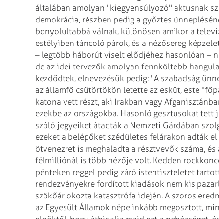
általában amolyan "kiegyensúlyozó" aktusnak sz
demokrácia, részben pedig a győztes ünneplésén
bonyolultabbá válnak, különösen amikor a telev
estélyiben táncoló párok, és a nézősereg képzelet
– legtöbb háborút viselt elődjéhez hasonlóan – ne
de az idei tervezők amolyan fennköltebb hangula
kezdődtek, elnevezésük pedig: "A szabadság ünnep
az államfő csütörtökön letette az esküt, este "fő
katona vett részt, aki Irakban vagy Afganisztánban
ezekbe az országokba. Hasonló gesztusokat tett j
szóló jegyeiket átadták a Nemzeti Gárdában szol
ezeket a belépőket szédületes felárakon adták el 
ötvenezret is meghaladta a résztvevők száma, és 
félmilliónál is több nézője volt. Kedden rockkonc
pénteken reggel pedig záró istentiszteletet tarto
rendezvényekre fordított kiadások nem kis pazarl
szökőár okozta katasztrófa idején.
A szoros eredm
az Egyesült Államok népe inkább megosztott, min
elnöktől, hogy áthidalja majd ezt a nehézséget, 