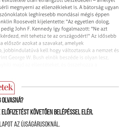
rli megnyerni az ellenzékieket is. A bátorság ugyan
ai szónoklatok leghíresebb mondásai mégis éppen
lin Roosevelt kijelentette: "Az egyetlen dolog,
 pedig John F. Kennedy így fogalmazott: "Ne azt
 kérdezd, mit tehetsz te az országodért!" Az idősebb
a először azokat a szavakat, amelyek
, jobbindulatúvá kell hogy változtassuk a nemzet és
rint George W. Bush elnök beszéde is olyan lesz,
híti majd az ellentéteket, és
összehozza a
 olvasná?
ne előfizetést követően belépéssel elér.
lapot az újságárusoknál.