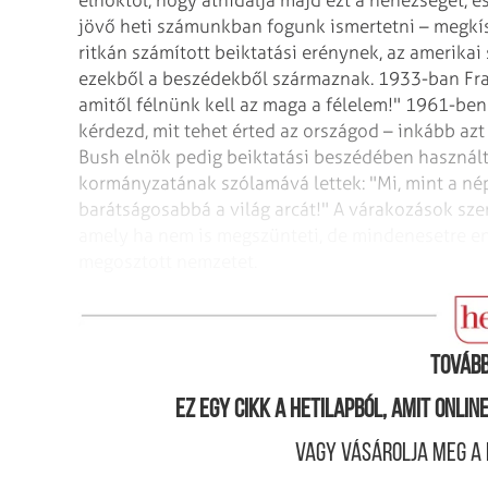
jövő heti számunkban fogunk ismertetni – megkísé
ritkán számított beiktatási erénynek, az amerik
ezekből a beszédekből származnak. 1933-ban Frank
amitől félnünk kell az maga a félelem!" 1961-ben
kérdezd, mit tehet érted az országod – inkább azt
Bush elnök pedig beiktatási beszédében használt
kormányzatának szólamává lettek: "Mi, mint a nép
barátságosabbá a világ arcát!" A várakozások sze
amely ha nem is megszünteti, de mindenesetre eny
megosztott nemzetet.
Bush a második négy év feladatairól
Tovább
Ez egy cikk a hetilapból, amit onli
Vagy vásárolja meg a 