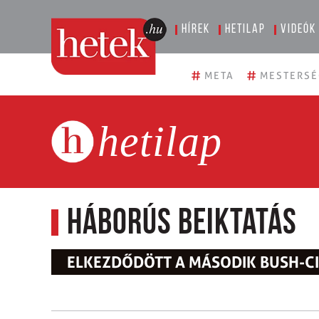
Hírek
Hetilap
Videók
#
#
META
MESTERSÉ
hetilap
Háborús beiktatás
ELKEZDŐDÖTT A MÁSODIK BUSH-C