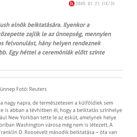
2005. 01. 21. (IX/3)
sh elnök beiktatására. Ilyenkor a
özepette zajlik le az ünnepség, mennyien
os felvonulást, hány helyen rendeznek
ább. Egy héttel a ceremóniák előtt szinte
 ünnep Fotó: Reuters
 a nagy napra, de természetesen a külföldiek sem
 is abban a tévhitben él, hogy a beiktatás színhelye
ául New Yorkban tette le az esküt, amelynek helye
oriban Washington városa még nem is létezett. A
Franklin D. Roosevelt második beiktatása – óta van