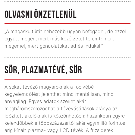
OLVASNI ÖNZETLENÜL
„A magaskultúrát nehezebb ugyan befogadni, de ezzel
együtt megéri, mert más közérzetet teremt: mert
megemel, mert gondolatokat ad és indukál.”
SÖR, PLAZMATÉVÉ, SÖR
A sokat tévéző magyaroknak a focivébé
kegyelemdöfést jelenthet mind mentálisan, mind
anyagilag. Egyes adatok szerint akár
megháromszorozódhat a tévévásárlások aránya az
időzített akcióknak is köszönhetően: hazánkban egyre
kelendőbbek a többszázezertől akár egymillió forintos
árig kínált plazma- vagy LCD tévék. A frizsiderek