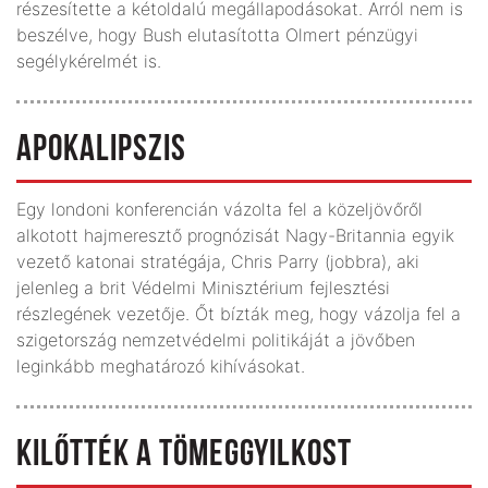
részesítette a kétoldalú megállapodásokat. Arról nem is
beszélve, hogy Bush elutasította Olmert pénzügyi
segélykérelmét is.
APOKALIPSZIS
Egy londoni konferencián vázolta fel a közeljövőről
alkotott hajmeresztő prognózisát Nagy-Britannia egyik
vezető katonai stratégája, Chris Parry (jobbra), aki
jelenleg a brit Védelmi Minisztérium fejlesztési
részlegének vezetője. Őt bízták meg, hogy vázolja fel a
szigetország nemzetvédelmi politikáját a jövőben
leginkább meghatározó kihívásokat.
KILŐTTÉK A TÖMEGGYILKOST