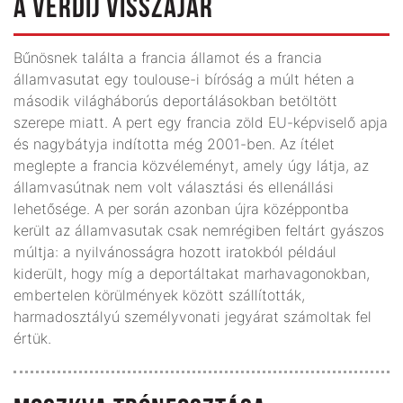
A VÉRDÍJ VISSZAJÁR
Bűnösnek találta a francia államot és a francia
államvasutat egy toulouse-i bíróság a múlt héten a
második világháborús deportálásokban betöltött
szerepe miatt. A pert egy francia zöld EU-képviselő apja
és nagybátyja indította még 2001-ben. Az ítélet
meglepte a francia közvéleményt, amely úgy látja, az
államvasútnak nem volt választási és ellenállási
lehetősége. A per során azonban újra középpontba
került az államvasutak csak nemrégiben feltárt gyászos
múltja: a nyilvánosságra hozott iratokból például
kiderült, hogy míg a deportáltakat marhavagonokban,
embertelen körülmények között szállították,
harmadosztályú személyvonati jegyárat számoltak fel
értük.