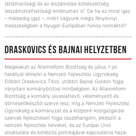
(átláthatóság) és az elszámolási kötelezettség
(elszámoltathatóság) kritériumait is”. De ha ez mind igaz
– márpedig igaz –, miért vagyunk mégis fényévnyi
messzeségben a Nyugat-Európában honos normáktól?
DRASKOVICS ÉS BAJNAI HELYZETBEN
Megalakult az Államreform Bizottság és július 1-jei
hatállyal létrejön a Nemzeti Fejlesztési Ügynökség.
Előbbit Draskovics Tibor, utóbbit Bajnai Gordon fogja
irányítani kormánybiztosi minőségben. Az Államreform
Bizottság a kormány javaslattevő, véleményező és
döntéselőkészítő szerve lesz, míg a Nemzeti Fejlesztési
Ügynökség a kormányzat és a központi közigazgatási
szervek fejlesztéseit fogja összehangolni, elkészíti a
nemzeti fejlesztési terveket, és az Európai Unió
strukturális és kohéziós politikájával kapcsolatos hazai