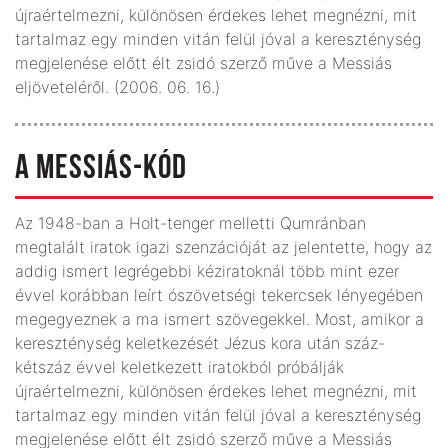
újraértelmezni, különösen érdekes lehet megnézni, mit
tartalmaz egy minden vitán felül jóval a kereszténység
megjelenése előtt élt zsidó szerző műve a Messiás
eljöveteléről. (2006. 06. 16.)
A MESSIÁS-KÓD
Az 1948-ban a Holt-tenger melletti Qumránban
megtalált iratok igazi szenzációját az jelentette, hogy az
addig ismert legrégebbi kéziratoknál több mint ezer
évvel korábban leírt ószövetségi tekercsek lényegében
megegyeznek a ma ismert szövegekkel. Most, amikor a
kereszténység keletkezését Jézus kora után száz-
kétszáz évvel keletkezett iratokból próbálják
újraértelmezni, különösen érdekes lehet megnézni, mit
tartalmaz egy minden vitán felül jóval a kereszténység
megjelenése előtt élt zsidó szerző műve a Messiás