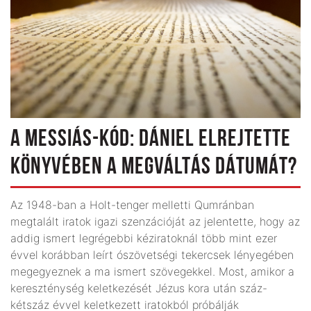
A MESSIÁS-KÓD: DÁNIEL ELREJTETTE
KÖNYVÉBEN A MEGVÁLTÁS DÁTUMÁT?
Az 1948-ban a Holt-tenger melletti Qumránban
megtalált iratok igazi szenzációját az jelentette, hogy az
addig ismert legrégebbi kéziratoknál több mint ezer
évvel korábban leírt ószövetségi tekercsek lényegében
megegyeznek a ma ismert szövegekkel. Most, amikor a
kereszténység keletkezését Jézus kora után száz-
kétszáz évvel keletkezett iratokból próbálják