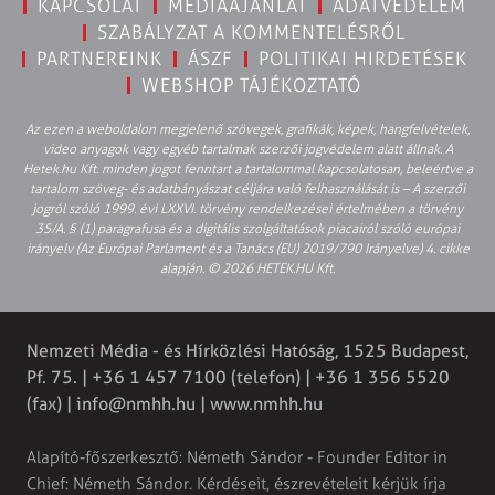
KAPCSOLAT
MÉDIAAJÁNLAT
ADATVÉDELEM
SZABÁLYZAT A KOMMENTELÉSRŐL
PARTNEREINK
ÁSZF
POLITIKAI HIRDETÉSEK
WEBSHOP TÁJÉKOZTATÓ
Az ezen a weboldalon megjelenő szövegek, grafikák, képek, hangfelvételek,
video anyagok vagy egyéb tartalmak szerzői jogvédelem alatt állnak. A
Hetek.hu Kft. minden jogot fenntart a tartalommal kapcsolatosan, beleértve a
tartalom szöveg- és adatbányászat céljára való felhasználását is – A szerzői
jogról szóló 1999. évi LXXVI. törvény rendelkezései értelmében a törvény
35/A. § (1) paragrafusa és a digitális szolgáltatások piacairól szóló európai
irányelv (Az Európai Parlament és a Tanács (EU) 2019/790 Irányelve) 4. cikke
alapján. © 2026 HETEK.HU Kft.
Nemzeti Média - és Hírközlési Hatóság, 1525 Budapest,
Pf. 75. | +36 1 457 7100 (telefon) | +36 1 356 5520
(fax) |
info@nmhh.hu
| www.nmhh.hu
Alapító-főszerkesztő: Németh Sándor - Founder Editor in
Chief: Németh Sándor. Kérdéseit, észrevételeit kérjük írja