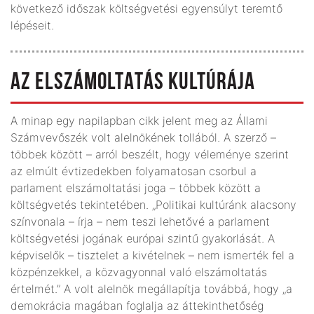
következő időszak költségvetési egyensúlyt teremtő
lépéseit.
AZ ELSZÁMOLTATÁS KULTÚRÁJA
A minap egy napilapban cikk jelent meg az Állami
Számvevőszék volt alelnökének tollából. A szerző –
többek között – arról beszélt, hogy véleménye szerint
az elmúlt évtizedekben folyamatosan csorbul a
parlament elszámoltatási joga – többek között a
költségvetés tekintetében. „Politikai kultúránk alacsony
színvonala – írja – nem teszi lehetővé a parlament
költségvetési jogának európai szintű gyakorlását. A
képviselők – tisztelet a kivételnek – nem ismerték fel a
közpénzekkel, a közvagyonnal való elszámoltatás
értelmét.” A volt alelnök megállapítja továbbá, hogy „a
demokrácia magában foglalja az áttekinthetőség