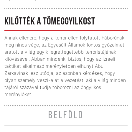
KILŐTTÉK A TÖMEGGYILKOST
Annak ellenére, hogy a terror ellen folytatott háborúnak
még nincs vége, az Egyesült Államok fontos győzelmet
aratott a világ egyik legrettegettebb terroristájának
kilövésével. Abban mindenki biztos, hogy az izraeli
taktikát alkalmazó merényletben elhunyt Abu
Zarkavinak lesz utódja, az azonban kérdéses, hogy
olyan személy veszi-e át a vezetést, aki a világ minden
tájáról százával tudja toborozni az öngyilkos
merénylőket.
BELFÖLD