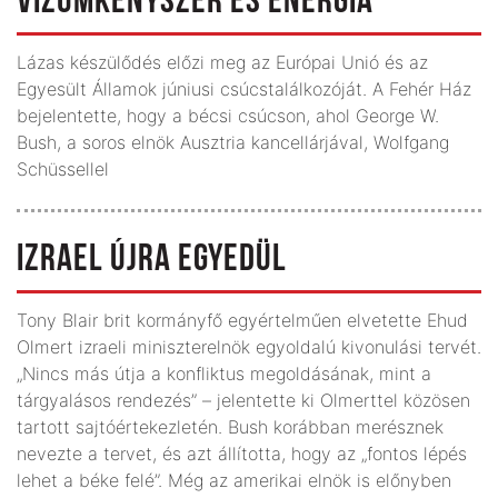
VÍZUMKÉNYSZER ÉS ENERGIA
Lázas készülődés előzi meg az Európai Unió és az
Egyesült Államok júniusi csúcstalálkozóját. A Fehér Ház
bejelentette, hogy a bécsi csúcson, ahol George W.
Bush, a soros elnök Ausztria kancellárjával, Wolfgang
Schüssellel
IZRAEL ÚJRA EGYEDÜL
Tony Blair brit kormányfő egyértelműen elvetette Ehud
Olmert izraeli miniszterelnök egyoldalú kivonulási tervét.
„Nincs más útja a konfliktus megoldásának, mint a
tárgyalásos rendezés” – jelentette ki Olmerttel közösen
tartott sajtóértekezletén. Bush korábban merésznek
nevezte a tervet, és azt állította, hogy az „fontos lépés
lehet a béke felé”. Még az amerikai elnök is előnyben