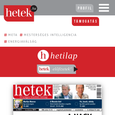
Profil
Támogatás
#
#
META
MESTERSÉGES INTELLIGENCIA
#
ENERGIAVÁLSÁG
hetilap