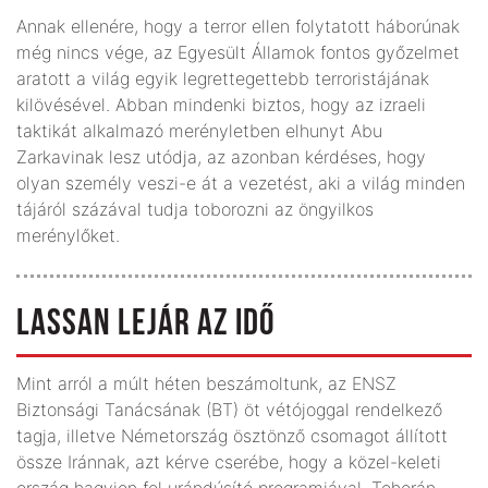
Annak ellenére, hogy a terror ellen folytatott háborúnak
még nincs vége, az Egyesült Államok fontos győzelmet
aratott a világ egyik legrettegettebb terroristájának
kilövésével. Abban mindenki biztos, hogy az izraeli
taktikát alkalmazó merényletben elhunyt Abu
Zarkavinak lesz utódja, az azonban kérdéses, hogy
olyan személy veszi-e át a vezetést, aki a világ minden
tájáról százával tudja toborozni az öngyilkos
merénylőket.
LASSAN LEJÁR AZ IDŐ
Mint arról a múlt héten beszámoltunk, az ENSZ
Biztonsági Tanácsának (BT) öt vétójoggal rendelkező
tagja, illetve Németország ösztönző csomagot állított
össze Iránnak, azt kérve cserébe, hogy a közel-keleti
ország hagyjon fel urándúsító programjával. Teherán