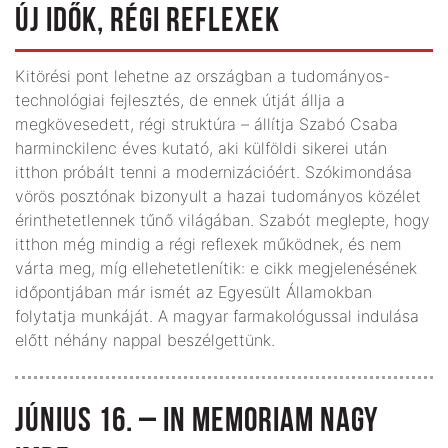
ÚJ IDŐK, RÉGI REFLEXEK
Kitörési pont lehetne az országban a tudományos-
technológiai fejlesztés, de ennek útját állja a
megkövesedett, régi struktúra – állítja Szabó Csaba
harminckilenc éves kutató, aki külföldi sikerei után
itthon próbált tenni a modernizációért. Szókimondása
vörös posztónak bizonyult a hazai tudományos közélet
érinthetetlennek tűnő világában. Szabót meglepte, hogy
itthon még mindig a régi reflexek működnek, és nem
várta meg, míg ellehetetlenítik: e cikk megjelenésének
időpontjában már ismét az Egyesült Államokban
folytatja munkáját. A magyar farmakológussal indulása
előtt néhány nappal beszélgettünk.
JÚNIUS 16. – IN MEMORIAM NAGY