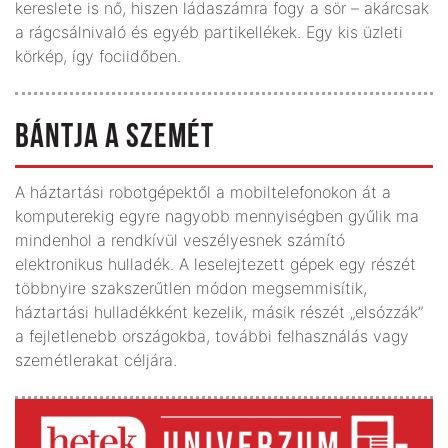
kereslete is nő, hiszen ládaszámra fogy a sör – akárcsak
a rágcsálnivaló és egyéb partikellékek. Egy kis üzleti
körkép, így fociidőben.
BÁNTJA A SZEMÉT
A háztartási robotgépektől a mobiltelefonokon át a
komputerekig egyre nagyobb mennyiségben gyűlik ma
mindenhol a rendkívül veszélyesnek számító
elektronikus hulladék. A leselejtezett gépek egy részét
többnyire szakszerűtlen módon megsemmisítik,
háztartási hulladékként kezelik, másik részét „elsózzák”
a fejletlenebb országokba, további felhasználás vagy
szemétlerakat céljára.