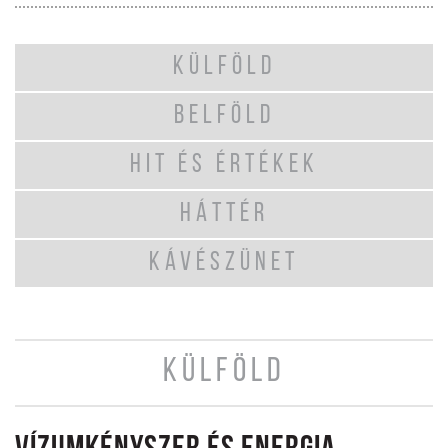
KÜLFÖLD
BELFÖLD
HIT ÉS ÉRTÉKEK
HÁTTÉR
KÁVÉSZÜNET
KÜLFÖLD