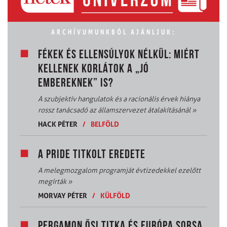
ARCHÍVUMUNKBÓL AJÁNLJUK:
FÉKEK ÉS ELLENSÚLYOK NÉLKÜL: MIÉRT
KELLENEK KORLÁTOK A „JÓ
EMBEREKNEK” IS?
A szubjektív hangulatok és a racionális érvek hiánya
rossz tanácsadó az államszervezet átalakításánál
»
HACK PÉTER
/
BELFÖLD
A PRIDE TITKOLT EREDETE
A melegmozgalom programját évtizedekkel ezelőtt
megírták
»
MORVAY PÉTER
/
KÜLFÖLD
PERGAMON ŐSI TITKA ÉS EURÓPA SORSA