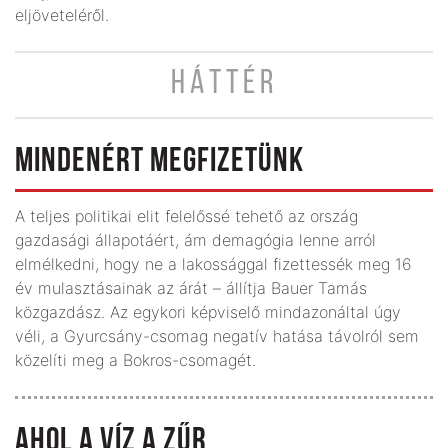
eljöveteléről.
HÁTTÉR
MINDENÉRT MEGFIZETÜNK
A teljes politikai elit felelőssé tehető az ország
gazdasági állapotáért, ám demagógia lenne arról
elmélkedni, hogy ne a lakossággal fizettessék meg 16
év mulasztásainak az árát – állítja Bauer Tamás
közgazdász. Az egykori képviselő mindazonáltal úgy
véli, a Gyurcsány-csomag negatív hatása távolról sem
közelíti meg a Bokros-csomagét.
AHOL A VÍZ A ZŰR