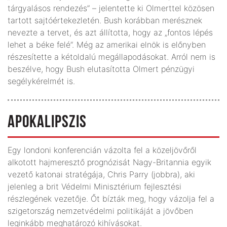
tárgyalásos rendezés” – jelentette ki Olmerttel közösen
tartott sajtóértekezletén. Bush korábban merésznek
nevezte a tervet, és azt állította, hogy az „fontos lépés
lehet a béke felé”. Még az amerikai elnök is előnyben
részesítette a kétoldalú megállapodásokat. Arról nem is
beszélve, hogy Bush elutasította Olmert pénzügyi
segélykérelmét is.
APOKALIPSZIS
Egy londoni konferencián vázolta fel a közeljövőről
alkotott hajmeresztő prognózisát Nagy-Britannia egyik
vezető katonai stratégája, Chris Parry (jobbra), aki
jelenleg a brit Védelmi Minisztérium fejlesztési
részlegének vezetője. Őt bízták meg, hogy vázolja fel a
szigetország nemzetvédelmi politikáját a jövőben
leginkább meghatározó kihívásokat.