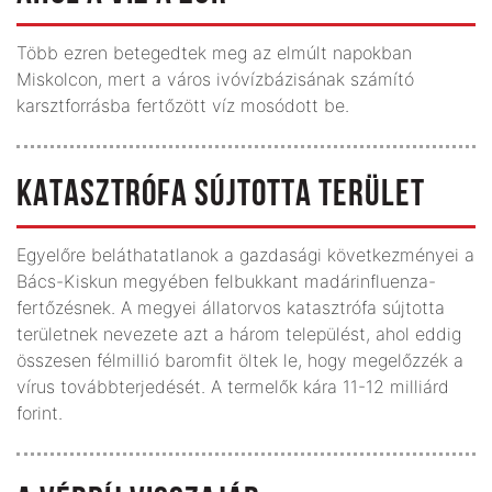
Több ezren betegedtek meg az elmúlt napokban
Miskolcon, mert a város ivóvízbázisának számító
karsztforrásba fertőzött víz mosódott be.
KATASZTRÓFA SÚJTOTTA TERÜLET
Egyelőre beláthatatlanok a gazdasági következményei a
Bács-Kiskun megyében felbukkant madárinfluenza-
fertőzésnek. A megyei állatorvos katasztrófa sújtotta
területnek nevezete azt a három települést, ahol eddig
összesen félmillió baromfit öltek le, hogy megelőzzék a
vírus továbbterjedését. A termelők kára 11-12 milliárd
forint.