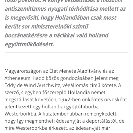
antiszemitizmus nyugati térhódítása mellett az
is megerősíti, hogy Hollandiában csak most
került sor miniszterelnöki szintű
bocsánatkérésre a nácikkal való holland
együttműködésért.
Magyarországon az Élet Menete Alapítvány és az
Athenaeum Kiadó közös gondozásában jelent meg
Eddy de Wind Auschwitz, végállomás című kötete. A
szerző, s egyben főszereplő Hollandia német
megszállását követően, 1942-ben önkéntes orvosként
jelentkezett egy hollandiai gyűjtőtáborba,
Westerborkba. A fiatalember abban reménykedett,
hogy így megmentheti édesanyját a deportálástól, de
mire Westerborkba érkezett, az édesanyját már