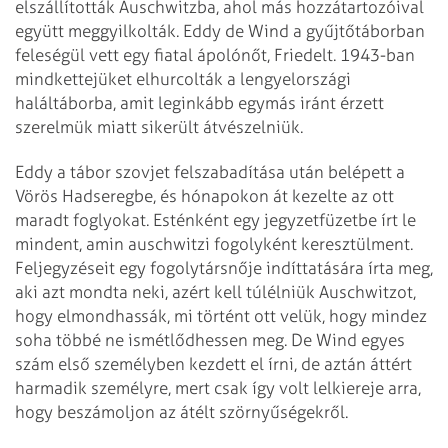
elszállították Auschwitzba, ahol más hozzátartozóival
együtt meggyilkolták. Eddy de Wind a gyűjtőtáborban
feleségül vett egy fiatal ápolónőt, Friedelt. 1943-ban
mindkettejüket elhurcolták a lengyelországi
haláltáborba, amit leginkább egymás iránt érzett
szerelmük miatt sikerült átvészelniük.
Eddy a tábor szovjet felszabadítása után belépett a
Vörös Hadseregbe, és hónapokon át kezelte az ott
maradt foglyokat. Esténként egy jegyzetfüzetbe írt le
mindent, amin auschwitzi fogolyként keresztülment.
Feljegyzéseit egy fogolytársnője indíttatására írta meg,
aki azt mondta neki, azért kell túlélniük Auschwitzot,
hogy elmondhassák, mi történt ott velük, hogy mindez
soha többé ne ismétlődhessen meg. De Wind egyes
szám első személyben kezdett el írni, de aztán áttért
harmadik személyre, mert csak így volt lelkiereje arra,
hogy beszámoljon az átélt szörnyűségekről.