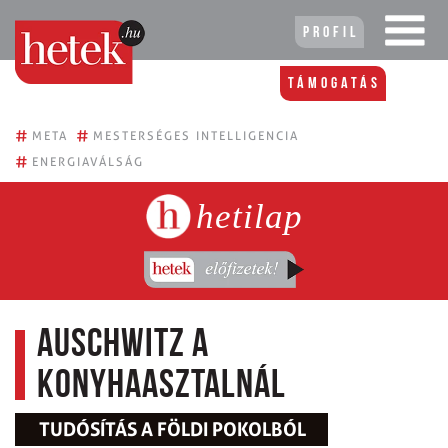
Profil
Támogatás
#
#
META
MESTERSÉGES INTELLIGENCIA
#
ENERGIAVÁLSÁG
hetilap
Auschwitz a
konyhaasztalnál
TUDÓSÍTÁS A FÖLDI POKOLBÓL