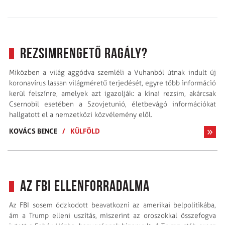
Rezsimrengető ragály?
Miközben a világ aggódva szemléli a Vuhanból útnak indult új
koronavírus lassan világméretű terjedését, egyre több információ
kerül felszínre, amelyek azt igazolják: a kínai rezsim, akárcsak
Csernobil esetében a Szovjetunió, életbevágó információkat
hallgatott el a nemzetközi közvélemény elől.
KOVÁCS BENCE
/
KÜLFÖLD
Az FBI ellenforradalma
Az FBI sosem ódzkodott beavatkozni az amerikai belpolitikába,
ám a Trump elleni uszítás, miszerint az oroszokkal összefogva