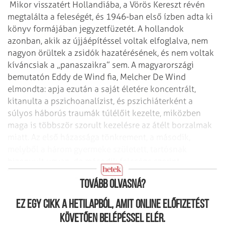
Mikor visszatért Hollandiába, a Vörös Kereszt révén
megtalálta a feleségét, és 1946-ban első ízben adta ki
könyv formájában jegyzetfüzetét. A hollandok
azonban, akik az újjáépítéssel voltak elfoglalva, nem
nagyon örültek a zsidók hazatérésének, és nem voltak
kíváncsiak a „panaszaikra” sem. A magyarországi
bemutatón Eddy de Wind fia, Melcher De Wind
elmondta: apja ezután a saját életére koncentrált,
kitanulta a pszichoanalízist, és pszichiáterként a
súlyos háborús traumák túlélőit kezelte, miközben
maga is többször szorult kezelésre az átélt borzalmak
miatt. Az első házassága tönkrement, a második,
melyből a három gyermeke született, tartósnak
bizonyult ugyan, de második felesége szerint
„Auschwitz mindig ott ült a konyhaasztalunknál”.
Tovább olvasná?
Ez egy cikk a hetilapból, amit online előfizetést
követően belépéssel elér.