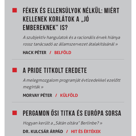
FÉKEK ÉS ELLENSÚLYOK NÉLKÜL: MIÉRT
KELLENEK KORLÁTOK A „JÓ
EMBEREKNEK” IS?
A szubjektív hangulatok és a racionális érvek hiánya
rossz tanácsadó az államszervezet átalakításánál
»
HACK PÉTER
/
BELFÖLD
A PRIDE TITKOLT EREDETE
A melegmozgalom programját évtizedekkel ezelőtt
megírták
»
MORVAY PÉTER
/
KÜLFÖLD
PERGAMON ŐSI TITKA ÉS EURÓPA SORSA
Hogyan került a „Sátán oltára” Berlinbe?
»
DR. KULCSÁR ÁRPÁD
/
HIT ÉS ÉRTÉKEK