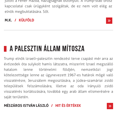
jutott a Fehér Házba, hazugságnak bizonyult. A Trump-stáb orosz
kapcsolatai csak ürügyként szolgáltak, de ez nem volt elég az
elnök megbuktatására. Sőt.
M.K.
/
KÜLFÖLD
A Palesztin Állam mítosza
Trump elnök izraeli–palesztin rendezési terve csapást mér arra az
évtizedek óta sulykolt hamis látszatra, miszerint Izrael megszálló
hatalom lenne történelmi földjén, nemzetközi jogi
kötelezettsége lenne az úgynevezett 1967-es határok mögé való
visszatérésre, Jeruzsálem megosztására, a júdea–szamáriai zsidó
települések felszámolására, illetve az oda irányuló zsidó
visszatérés korlátozására, továbbá egy arab állam elismerésére a
saját területén.
MÉSZÁROS ISTVÁN LÁSZLÓ
/
HIT ÉS ÉRTÉKEK