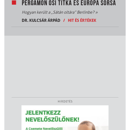
PERGAMON ŐSI TITKA ÉS EURÓPA SORSA
Hogyan került a „Sátán oltára” Berlinbe?
»
DR. KULCSÁR ÁRPÁD
/
HIT ÉS ÉRTÉKEK
HIRDETÉS