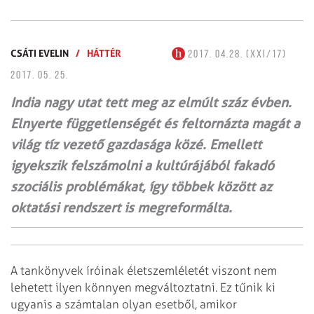
CSÁTI EVELIN
/
HÁTTÉR
2017. 04.28. (XXI/17)
2017. 05. 25.
India nagy utat tett meg az elmúlt száz évben.
Elnyerte függetlenségét és feltornázta magát a
világ tíz vezető gazdasága közé. Emellett
igyekszik felszámolni a kultúrájából fakadó
szociális problémákat, így többek között az
oktatási rendszert is megreformálta.
A tankönyvek íróinak életszemléletét viszont nem
lehetett ilyen könnyen megváltoztatni. Ez tűnik ki
ugyanis a számtalan olyan esetből, amikor