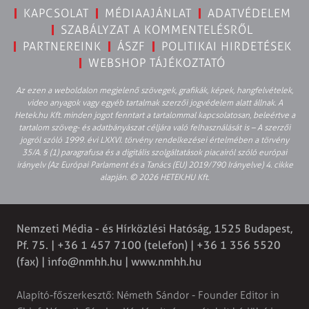
KAPCSOLAT
MÉDIAAJÁNLAT
ADATVÉDELEM
SZABÁLYZAT A KOMMENTELÉSRŐL
PARTNEREINK
ÁSZF
POLITIKAI HIRDETÉSEK
WEBSHOP TÁJÉKOZTATÓ
Az ezen a weboldalon megjelenő szövegek, grafikák, képek, hangfelvételek,
video anyagok vagy egyéb tartalmak szerzői jogvédelem alatt állnak. A
Hetek.hu Kft. minden jogot fenntart a tartalommal kapcsolatosan, beleértve a
tartalom szöveg- és adatbányászat céljára való felhasználását is – A szerzői
jogról szóló 1999. évi LXXVI. törvény rendelkezései értelmében a törvény
35/A. § (1) paragrafusa és a digitális szolgáltatások piacairól szóló európai
irányelv (Az Európai Parlament és a Tanács (EU) 2019/790 Irányelve) 4. cikke
alapján. © 2026 HETEK.HU Kft.
Nemzeti Média - és Hírközlési Hatóság, 1525 Budapest,
Pf. 75. | +36 1 457 7100 (telefon) | +36 1 356 5520
(fax) |
info@nmhh.hu
| www.nmhh.hu
Alapító-főszerkesztő: Németh Sándor - Founder Editor in