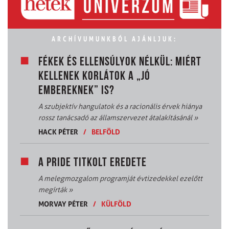
ARCHÍVUMUNKBÓL AJÁNLJUK:
FÉKEK ÉS ELLENSÚLYOK NÉLKÜL: MIÉRT
KELLENEK KORLÁTOK A „JÓ
EMBEREKNEK” IS?
A szubjektív hangulatok és a racionális érvek hiánya
rossz tanácsadó az államszervezet átalakításánál
»
HACK PÉTER
/
BELFÖLD
A PRIDE TITKOLT EREDETE
A melegmozgalom programját évtizedekkel ezelőtt
megírták
»
MORVAY PÉTER
/
KÜLFÖLD