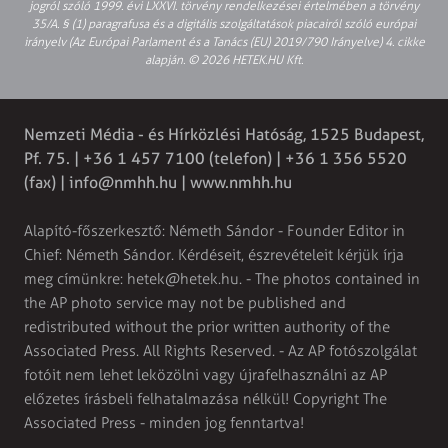
jogról szóló 1999. évi LXXVI. törvény rendelkezései értelmében a törvény
35/A. § (1) paragrafusa és a digitális szolgáltatások piacairól szóló európai
irányelv (Az Európai Parlament és a Tanács (EU) 2019/790 Irányelve) 4. cikke
alapján. © 2026 HETEK.HU Kft.
Nemzeti Média - és Hírközlési Hatóság, 1525 Budapest,
Pf. 75. | +36 1 457 7100 (telefon) | +36 1 356 5520
(fax) |
info@nmhh.hu
| www.nmhh.hu
Alapító-főszerkesztő: Németh Sándor - Founder Editor in
Chief: Németh Sándor. Kérdéseit, észrevételeit kérjük írja
meg címünkre:
hetek@hetek.hu
. - The photos contained in
the AP photo service may not be published and
redistributed without the prior written authority of the
Associated Press. All Rights Reserved. - Az AP fotószolgálat
fotóit nem lehet leközölni vagy újrafelhasználni az AP
előzetes írásbeli felhatalmazása nélkül! Copyright The
Associated Press - minden jog fenntartva!