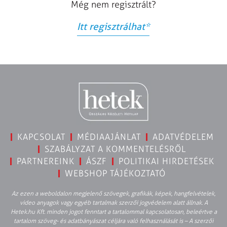
Még nem regisztrált?
Itt regisztrálhat
*
KAPCSOLAT
MÉDIAAJÁNLAT
ADATVÉDELEM
SZABÁLYZAT A KOMMENTELÉSRŐL
PARTNEREINK
ÁSZF
POLITIKAI HIRDETÉSEK
WEBSHOP TÁJÉKOZTATÓ
Az ezen a weboldalon megjelenő szövegek, grafikák, képek, hangfelvételek,
video anyagok vagy egyéb tartalmak szerzői jogvédelem alatt állnak. A
Hetek.hu Kft. minden jogot fenntart a tartalommal kapcsolatosan, beleértve a
tartalom szöveg- és adatbányászat céljára való felhasználását is – A szerzői