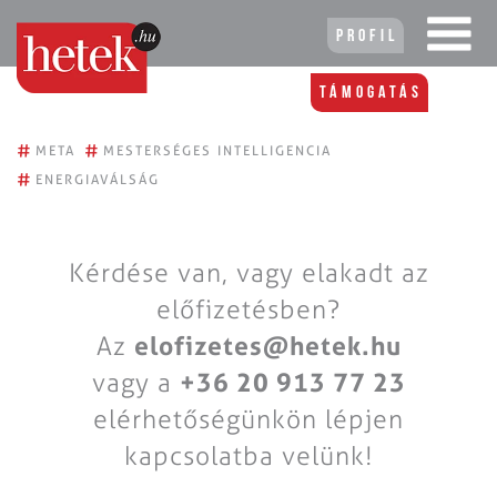
Profil
Támogatás
#
#
META
MESTERSÉGES INTELLIGENCIA
#
ENERGIAVÁLSÁG
Kérdése van, vagy elakadt az
előfizetésben?
Az
elofizetes@hetek.hu
vagy a
+36 20 913 77 23
elérhetőségünkön lépjen
kapcsolatba velünk!