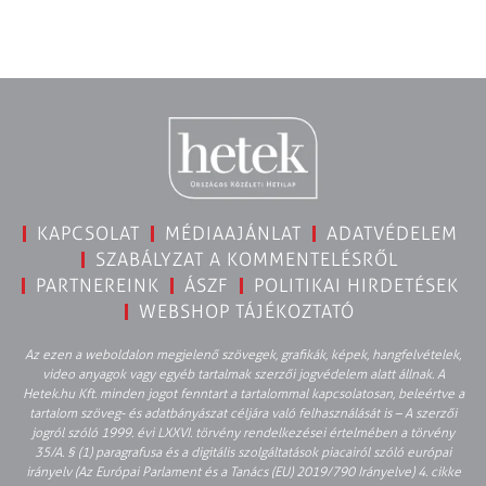
KAPCSOLAT
MÉDIAAJÁNLAT
ADATVÉDELEM
SZABÁLYZAT A KOMMENTELÉSRŐL
PARTNEREINK
ÁSZF
POLITIKAI HIRDETÉSEK
WEBSHOP TÁJÉKOZTATÓ
Az ezen a weboldalon megjelenő szövegek, grafikák, képek, hangfelvételek,
video anyagok vagy egyéb tartalmak szerzői jogvédelem alatt állnak. A
Hetek.hu Kft. minden jogot fenntart a tartalommal kapcsolatosan, beleértve a
tartalom szöveg- és adatbányászat céljára való felhasználását is – A szerzői
jogról szóló 1999. évi LXXVI. törvény rendelkezései értelmében a törvény
35/A. § (1) paragrafusa és a digitális szolgáltatások piacairól szóló európai
irányelv (Az Európai Parlament és a Tanács (EU) 2019/790 Irányelve) 4. cikke