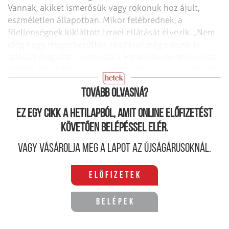
Vannak, akiket ismerősük vagy rokonuk hoz ájult,
eszméletlen állapotban. Mikor felébrednek, a
főellenségnek kikiáltott Izrael ellátását élvezik. „Nem
elég hogy megsebesültek, ráadásul még nálunk is
találják magukat” – mondja a Heteknek nevetve Linda,
a tzfati Ziv Medical Center nemzetközi kapcsolatokért
felelős munkatársa.
Tovább olvasná?
Ez egy cikk a hetilapból, amit online előfizetést
követően belépéssel elér.
Vagy vásárolja meg a lapot az újságárusoknál.
Előfizetek
Belépek