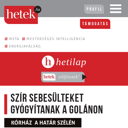
Profil
Támogatás
#
#
META
MESTERSÉGES INTELLIGENCIA
#
ENERGIAVÁLSÁG
hetilap
Szír sebesülteket
gyógyítanak a Golánon
KÓRHÁZ A HATÁR SZÉLÉN