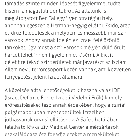
támadás szinte minden lépését figyelemmel tudta
kísérni a magaslati pontokról. Az általunk is
meglátogatott Ben Tal egy ilyen stratégiai hely,
ahonnan egészen a Hermon-hegyig ellátni. Zsidó, arab
és drúz települések a mélyben, és messzebb már szír
városok. Ahogy annak idején az Izrael felé özönlő
tankokat, úgy most a szír városok mélyén dúló őrült
harcot lehet innen figyelemmel kísérni. A kicsit
délebbre fekvő szír területek már javarészt az Iszlám
Állam nevű terrorcsoport kezén vannak, ami közvetlen
fenyegetést jelent Izrael államára.
A közelség adta lehetőségeket kihasználva az IDF
(Israel Defense Force; Izraeli Védelmi Erők) komoly
erőfeszítéseket tesz annak érdekében, hogy a szíriai
polgárháborúban megsebesültek Izraelben
juthassanak orvosi ellátáshoz. A Safed határában
található Rivka Ziv Medical Center a mészárlások
eszkalálódása óta fogadja ezeket a menekülteket.