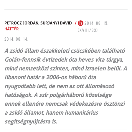
PETRŐCZ JORDÁN,
SURJÁNYI DÁVID
/
2014. 08. 15.
HÁTTÉR
(XVIII/33)
2014. 08. 14.
A zsidó állam északkeleti csücskében található
Golán-fennsík évtizedek óta heves vita tárgya,
mind nemzetközi szinten, mind Izraelen belül. A
libanoni határ a 2006-os háború óta
nyugodtabb lett, de nem az ott állomásozó
hatóságok. A szír polgárháború közelsége
ennek ellenére nemcsak védekezésre ösztönzi
a zsidó államot, hanem humanitárius
segítségnyújtásra is.