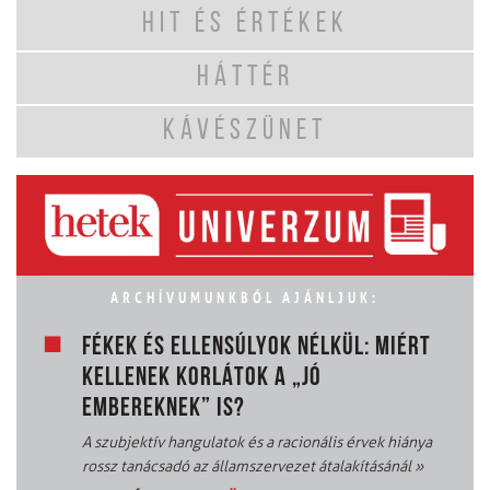
HIT ÉS ÉRTÉKEK
HÁTTÉR
KÁVÉSZÜNET
ARCHÍVUMUNKBÓL AJÁNLJUK:
FÉKEK ÉS ELLENSÚLYOK NÉLKÜL: MIÉRT
KELLENEK KORLÁTOK A „JÓ
EMBEREKNEK” IS?
A szubjektív hangulatok és a racionális érvek hiánya
rossz tanácsadó az államszervezet átalakításánál
»