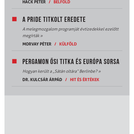
HACK PÉTER
/
BELFÖLD
A PRIDE TITKOLT EREDETE
A melegmozgalom programját évtizedekkel ezelőtt
megírták
»
MORVAY PÉTER
/
KÜLFÖLD
PERGAMON ŐSI TITKA ÉS EURÓPA SORSA
Hogyan került a „Sátán oltára” Berlinbe?
»
DR. KULCSÁR ÁRPÁD
/
HIT ÉS ÉRTÉKEK