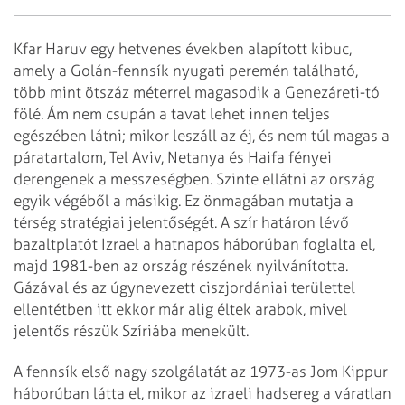
Kfar Haruv egy hetvenes években alapított kibuc,
amely a Golán-fennsík nyugati peremén található,
több mint ötszáz mé­terrel magasodik a Genezáreti-tó
fölé. Ám nem csupán a tavat lehet innen teljes
egészében látni; mikor leszáll az éj, és nem túl magas a
páratartalom, Tel Aviv, Netanya és Haifa fényei
derengenek a messzeségben. Szinte ellátni az ország
egyik végéből a másikig. Ez önmagában mutatja a
térség stratégiai jelentőségét. A szír határon lévő
bazaltplatót Izrael a hatnapos háborúban foglalta el,
majd 1981-ben az ország részének nyilvánította.
Gázával és az úgynevezett ciszjordániai területtel
ellentétben itt ekkor már alig éltek arabok, mivel
jelentős részük Szíriába menekült.
A fennsík első nagy szolgálatát az 1973-as Jom Kippur
háborúban látta el, mikor az izraeli hadsereg a váratlan