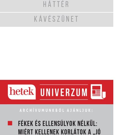
HÁTTÉR
KÁVÉSZÜNET
ARCHÍVUMUNKBÓL AJÁNLJUK:
FÉKEK ÉS ELLENSÚLYOK NÉLKÜL:
MIÉRT KELLENEK KORLÁTOK A „JÓ