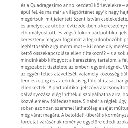
és a Quadragesimo anno kezdetű körlevelekre – 
épül fel, és ma már a világtörténet egyik nagy haj
megértsük, mit jelentett Szent István cselekedet
és amelyet az utóbbi évtizedekben a keresztény 
elhomályosított, és végső fokon pártpolitikai jel
keresztény magyar fogalmát a legkülönbözőbb pár
legbiztosabb argumentumot – ki lenne oly merész,
kettő összekapcsolása ellen tiltakozni? – s a sok
mindinkább kifogyott a keresztény tartalom, a fe
megszabott tisztelete az emberi egyéniségnek. Vi
az egyén teljes alávetését, valamely közösség bá
természetjog és az erkölcsiség fölé állítását ha
ellenkeztek.”
A pártpolitikai jelszóvá alacsonyítot
bálványozása elég indítékul szolgálhatna arra, h
közvélemény fölfedezhesse. S habár a régiek úgy t
sokan azonban szemmel láthatólag a saját múltu
még várat magára. A baloldali-liberális kormányza
fordulat várásának reménye egyelőre elfedi azok