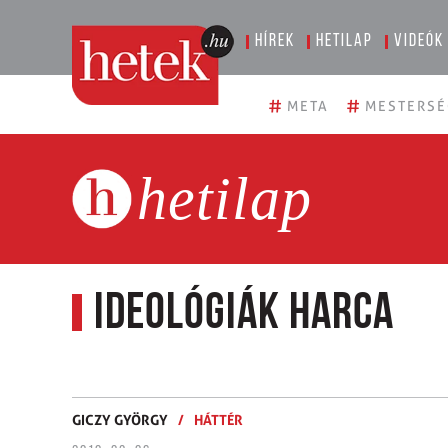
Hírek
Hetilap
Videók
#
#
META
MESTERSÉ
hetilap
Ideológiák harca
GICZY GYÖRGY
/
HÁTTÉR