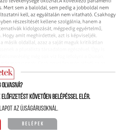
azó tevékenysége okozhat.
A következő parlamenti
. Mert sem a baloldal, sem pedig a jobboldal nem
áltoztatni kell, az egyáltalán nem vitatható. Csakhogy
yben részesítését kellene szolgálnia, hanem a
ternatívák kidolgozását, mégpedig egyértelmű,
 Hogy amit meghirdettek, azt is képviseljék.
 másik oldallal, azaz a saját maguk kritikátlan
senek a pluralista társadalom egészével. Úgy is
elismeréséig még sok víz fog lefolyni a Dunán.
i már megvannak. Csak egyelőre még elfedi az az
atvány részesei lehetünk.
 olvasná?
ne előfizetést követően belépéssel elér.
lapot az újságárusoknál.
Belépek