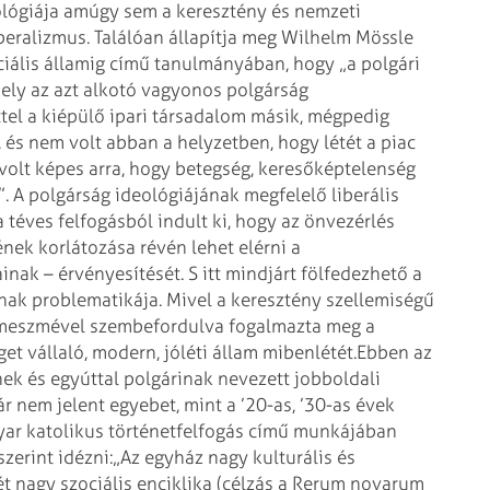
eológiája amúgy sem a keresztény és nemzeti
beralizmus. Találóan állapítja meg Wilhelm Mössle
ciális államig című tanulmányában, hogy „a polgári
mely az azt alkotó vagyonos polgárság
ttel a kiépülő ipari társadalom másik, mégpedig
 és nem volt abban a helyzetben, hogy létét a piac
volt képes arra, hogy betegség, keresőképtelenség
. A polgárság ideológiájának megfelelő liberális
 téves felfogásból indult ki, hogy az önvezérlés
ek korlátozása révén lehet elérni a
inak – érvényesítését.
S itt mindjárt fölfedezhető a
nak problematikája. Mivel a keresztény szellemiségű
lameszmével szembefordulva fogalmazta meg a
et vállaló, modern, jóléti állam mibenlétét.
Ebben az
k és egyúttal polgárinak nevezett jobboldali
r nem jelent egyebet, mint a ’20-as, ’30-as évek
ar katolikus történetfelfogás című munkájában
zerint idézni:
„Az egyház nagy kulturális és
ét nagy szociális enciklika (célzás a Rerum novarum