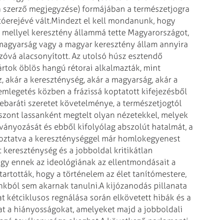
a szerző megjegyzése) formájában a természetjogra
tóerejévé vált.
Mindezt el kell mondanunk, hogy
e, mellyel keresztény állammá tette Magyarországot,
magyarság vagy a magyar keresztény állam annyira
szóvá alacsonyított. Az utolsó húsz esztendő
tok öblös hangú rétorai alkalmazták, mint
 akár a kereszténység, akár a magyarság, akár a
 emlegetés közben a frázissá koptatott kifejezésből
lebaráti szeretet követelménye, a természetjogtól
szont lassanként megtelt olyan nézetekkel, melyek
lványozását és ebből kifolyólag abszolút hatalmát, a
ngoztatva a kereszténységgel már homlokegyenest
t kereszténység és a jobboldal kritikátlan
ogy ennek az ideológiának az ellentmondásait a
artották, hogy a történelem az élet tanítómestere,
nkból sem akarnak tanulni.
A kijózanodás pillanata
t kétciklusos regnálása során elkövetett hibák és a
at a hiányosságokat, amelyeket majd a jobboldali