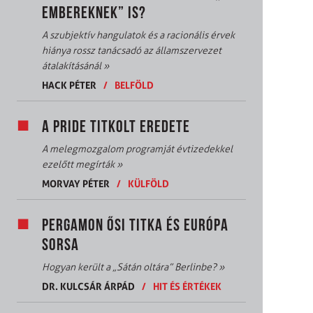
EMBEREKNEK” IS?
A szubjektív hangulatok és a racionális érvek
hiánya rossz tanácsadó az államszervezet
átalakításánál
»
HACK PÉTER
/
BELFÖLD
A PRIDE TITKOLT EREDETE
A melegmozgalom programját évtizedekkel
ezelőtt megírták
»
MORVAY PÉTER
/
KÜLFÖLD
PERGAMON ŐSI TITKA ÉS EURÓPA
SORSA
Hogyan került a „Sátán oltára” Berlinbe?
»
DR. KULCSÁR ÁRPÁD
/
HIT ÉS ÉRTÉKEK