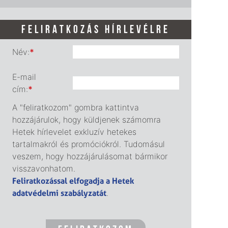
FELIRATKOZÁS HÍRLEVÉLRE
Név:
*
E-mail
cím:
*
A "feliratkozom" gombra kattintva
hozzájárulok, hogy küldjenek számomra
Hetek hírlevelet exkluzív hetekes
tartalmakról és promóciókról. Tudomásul
veszem, hogy hozzájárulásomat bármikor
visszavonhatom.
Feliratkozással elfogadja a Hetek
adatvédelmi szabályzatát
.