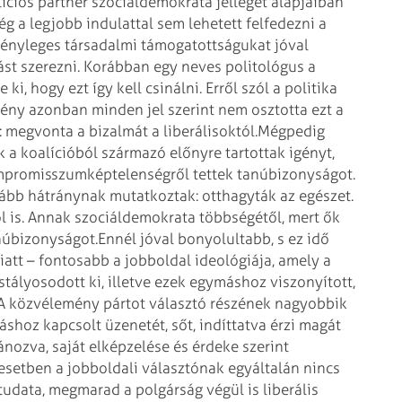
ciós partner szociál­demokrata jellegét alapjaiban
 a legjobb indulattal sem lehetett felfedezni a
 tényleges társadalmi támogatottságukat jóval
t szerezni. Korábban egy neves politológus a
i, hogy ezt így kell csinálni. Erről szól a politika
ény azonban minden jel szerint nem osztotta ezt a
megvonta a bizalmát a liberálisoktól.
Mégpedig
k a koalícióból származó előnyre tartottak igényt,
kompromisszumképtelenségről tettek tanúbizonyságot.
ább hátránynak mutatkoztak: otthagyták az egészet.
 is. Annak szociáldemokrata többségétől, mert ők
núbizonyságot.
Ennél jóval bonyolultabb, s ez idő
tt – fontosabb a jobboldal ideológiája, amely a
stályosodott ki, illetve ezek egymáshoz viszonyított,
A közvélemény pártot választó részének nagyobbik
shoz kapcsolt üzenetét, sőt, indíttatva érzi magát
tánozva, saját elképzelése és érdeke szerint
esetben a jobboldali választónak egyáltalán nincs
tudata, megmarad a polgárság végül is liberális