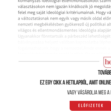
kormányzás ideológiai ellentmondásokból szárm
választásokon nem igazán kínálkozik jó megoldás
felel meg saját ideológiai kritériumainak. Hogy v
a változtatásnak nem egyik vagy másik oldal előn
nemzeti megbékélésben gyökerező új politikai al
világos és ellentmondásmentes ideológia alapján.
Ugyanakkor fönntartsák a párbeszéd lehetőségét a
bálványozása helyett valóban kapcsolatba léphes
fogalmazhatunk, hogy a nemzettel.
Ámde ennek a f
Megvalósításáig még annál is több. De az előjele
elégedettség, hogy végül is egy ügyes bűvészmut
Tovább
Ez egy cikk a hetilapból, amit onli
Vagy vásárolja meg a 
Előfizetek