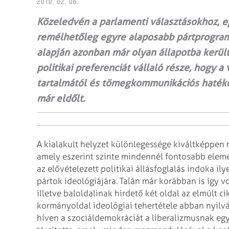
2010. 02. 06.
Közeledvén a parlamenti választásokhoz, e
remélhetőleg egyre alaposabb pártprogram
alapján azonban már olyan állapotba kerül
politikai preferenciát vállaló része, hogy 
tartalmától és tömegkommunikációs haték
már eldőlt.
A kialakult helyzet különlegessége kiváltképpen rá
amely eszerint szinte mindennél fontosabb elem
az elővételezett politikai állásfoglalás indoka i
pártok ideológiájára.
Talán már korábban is így vo
illetve baloldalinak hirdető két oldal az elmúlt ci
kormányoldal ideológiai tehertétele abban nyilv
híven a szociáldemokráciát a liberalizmusnak egy 