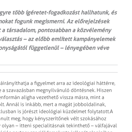
gyre több ígéretet-fogadkozást hallhatunk, és
okat fogunk megismerni. Az előrejelzések
t a társadalom, pontosabban a közvélemény
a választás – az előbb említett kampányelemek
onyságától függetlenül – lényegében véve
irányíthatja a figyelmet arra az ideológiai háttérre,
e a szavazásban megnyilvánuló döntésnek. Hiszen
lyenformán aligha vezethető vissza másra, mint a
lt. Annál is inkább, mert a magát jobboldalinak,
klusban is jórészt ideológiai küzdelmet folytatott.
A
ánult meg, hogy kényszerítőnek vélt szokásához
olyan – itteni specialitásnak tekinthető – válfajával