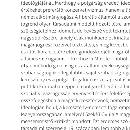
ideológiájánál. Merthogy a polgárság eredeti id
értékeket preferáló konzervativizmus, hanem a li
német alkotmányjogász A liberális államtól a szo
jogrend olyan társadalmi modellt hozott létre, a
szükségleteihez idomult, de kevésbé volt tekinte
nagyobb részére, amely csak munkaerejét kínálta,
magánjogi eszközeivel biztosítsa, s még kevésbé 
és idős kora esetére előre gondoskodjék magáról”
állameszme ugyanis – fűzi hozzá Mössle – abból a
útján működő gazdaság és az állam tevékenységén
szabadságjogok – legalábbis saját szabadságjoga
keresztény és a polgári fogalom összekapcsolásá
politika Európában éppen a polgári-liberális ál
szociális igazságosság érvényesítéséért felelősség
összefüggésben a magát kereszténynek, nemzetine
ideológián belül, a keresztény-nemzeti fogalompá
Magyarországában, amelyről Szekfű Gyula A magy
megsemmisítő kritikát mondott. Ezt érdemes szó s
társadalmi szerepe a 19. században, legutóbb a k