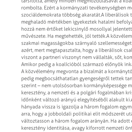
társította, amely minden megmozdulásával a koalí
rombolta. Ezért a kormányzati tevékenységben még
szociál­demokrata többség akaratát.
A liberálisok
meghaladó mértékben igyekeztek hatalmi befolyás
hozzá nem értőket lekicsinylő mosollyal jelentette k
művészete. Ha megtehették, jól tették.
A közvélem
szakmai magasságokba szárnyaló szellemességet: 
azért, mert megtapasztalta, hogy a liberálisok csa
viszont a partneri viszonyt nem vállalták, sőt, 
Amikor pedig a koalícióból származó előnyök ink
A közvélemény megvonta a bizalmát a kormánytól
pedig megbocsáthatatlan gyengeségről tettek ta
szerint – nem utolsósorban kormányképessége mia
keresztény, a nemzeti és a polgári fogalmában kri
időnként változó arányú elegyítéséből alakult ki.
hányada vissza is igazolja a három fogalom egymá
arra, hogy a jobboldali politikai elit módszerét u
változtasson a három fogalom arányán. Ha adott 
keresztény identitása, avagy kiforrott nemzeti ön