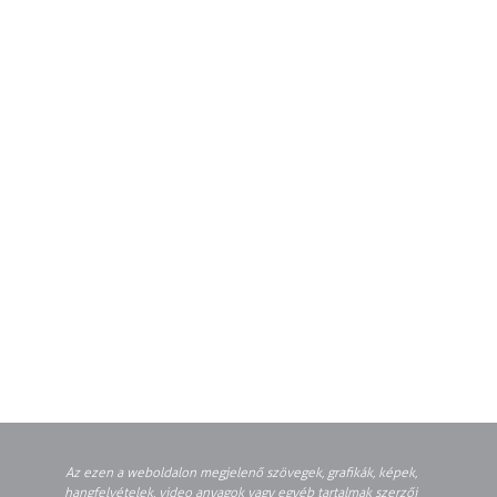
Az ezen a weboldalon megjelenő szövegek, grafikák, képek,
hangfelvételek, video anyagok vagy egyéb tartalmak szerzői