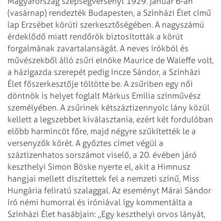
Magyarország szépségversenyt 1929. január 6-án
(vasárnap) rendezték Budapesten, a Színházi Élet című
lap Erzsébet körúti szerkesztőségében. A nagyszámú
érdeklődő miatt rendőrök biztosították a körút
forgalmának zavartalanságát. A neves írókból és
művészekből álló zsűri elnöke Maurice de Waleffe volt,
a házigazda szerepét pedig Incze Sándor, a Színházi
Élet főszerkesztője töltötte be. A zsűriben egy női
döntnök is helyet foglalt Márkus Emília színművész
személyében. A zsűrinek kétszáztizennyolc lány közül
kellett a legszebbet kiválasztania, ezért két fordulóban
előbb harmincöt főre, majd négyre szűkítették le a
versenyzők körét.
A győztes címet végül a
száztizenhatos sorszámot viselő, a 20. évében járó
keszthelyi Simon Böske nyerte el, akit a Himnusz
hangjai mellett díszítettek fel a nemzeti színű, Miss
Hungária feliratú szalaggal. Az eseményt Márai Sándor
író némi humorral és iróniával így kommentálta a
Színházi Élet hasábjain: „Egy keszthelyi orvos lányát,