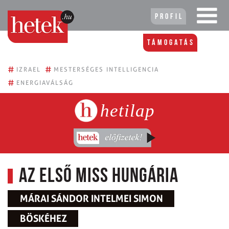
Profil
Támogatás
#
#
IZRAEL
MESTERSÉGES INTELLIGENCIA
#
ENERGIAVÁLSÁG
hetilap
Az első Miss Hungária
MÁRAI SÁNDOR INTELMEI SIMON
BÖSKÉHEZ