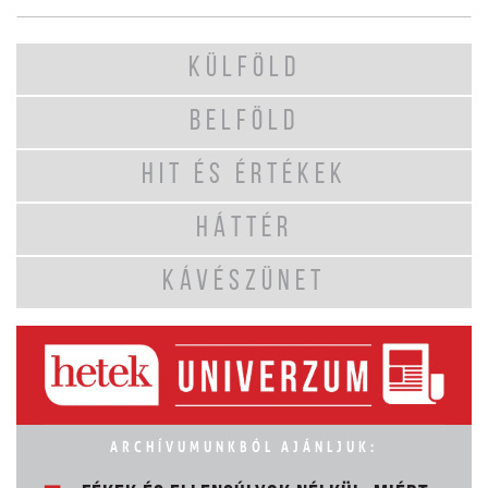
KÜLFÖLD
BELFÖLD
HIT ÉS ÉRTÉKEK
HÁTTÉR
KÁVÉSZÜNET
ARCHÍVUMUNKBÓL AJÁNLJUK: