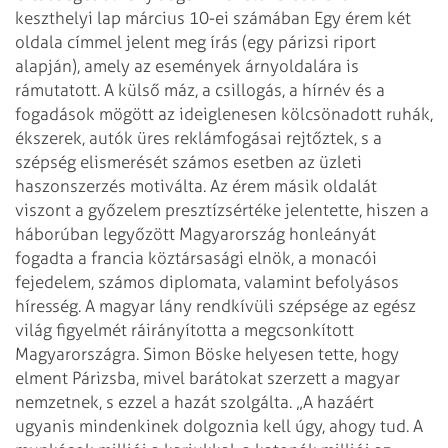
keszthelyi lap március 10-ei számában Egy érem két
oldala címmel jelent meg írás (egy párizsi riport
alapján), amely az események árnyoldalára is
rámutatott. A külső máz, a csillogás, a hírnév és a
fogadások mögött az ideiglenesen kölcsönadott ruhák,
ékszerek, autók üres reklámfogásai rejtőztek, s a
szépség elismerését számos esetben az üzleti
haszonszerzés motiválta. Az érem másik oldalát
viszont a győzelem presztízsértéke jelentette, hiszen a
háborúban legyőzött Magyarország honleányát
fogadta a francia köztársasági elnök, a monacói
fejedelem, számos diplomata, valamint befolyásos
híresség. A magyar lány rendkívüli szépsége az egész
világ figyelmét ráirányította a megcsonkított
Magyarországra. Simon Böske helyesen tette, hogy
elment Párizsba, mivel barátokat szerzett a magyar
nemzetnek, s ezzel a hazát szolgálta. „A hazáért
ugyanis mindenkinek dolgoznia kell úgy, ahogy tud. A