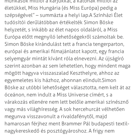
munkások milliói a karjukkal, a katonák milliói az
életükkel, Miss Hungária (és Miss Európa) pedig a
szépségével” – summázta a helyi lap.
A Színházi Élet
tudósítói derűlátóbban értékelték Simon Böske
helyzetét, s inkább az élet napos oldaláról, a Miss
Európa előtt megnyí­ló lehetőségekről számoltak be.
Simon Böske kirándulást tett a francia tengerparton,
európai és amerikai filmajánlatot kapott, egy francia
selyemgyár mintát kívánt róla elnevezni. Az újságíró
szerint azonban az sem lehetetlen, hogy mindent maga
mögött hagyva visszaszalad Keszthelyre, ahhoz az
egyemeletes kis házhoz, ahonnan elindult.
Simon
Böske az utóbbi lehetőséget választotta, nem kelt át az
óceánon, nem indult a Miss Universe címért, s a
várakozás ellenére nem lett belőle amerikai színésznő
vagy más világhíresség. A sok hercehurcát vélhetően
megunva visszavonult a rivaldafénytől, majd
hamarosan férjhez ment Brammer Pál budapesti textil-
nagykereskedő és posztógyároshoz. A frigy nem