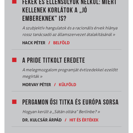
FÉKEK ÉS ELLENSÚLYOK NÉLKÜL: MIÉRT
KELLENEK KORLÁTOK A „JÓ
EMBEREKNEK” IS?
A szubjektív hangulatok és a racionális érvek hiánya
rossz tanácsadó az államszervezet átalakításánál
»
HACK PÉTER
/
BELFÖLD
A PRIDE TITKOLT EREDETE
A melegmozgalom programját évtizedekkel ezelőtt
megírták
»
MORVAY PÉTER
/
KÜLFÖLD
PERGAMON ŐSI TITKA ÉS EURÓPA SORSA
Hogyan került a „Sátán oltára” Berlinbe?
»
DR. KULCSÁR ÁRPÁD
/
HIT ÉS ÉRTÉKEK