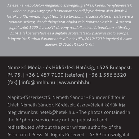
Az ezen a weboldalon megjelenő szövegek, grafikák, képek, hangfelvételek,
video anyagok vagy egyéb tartalmak szerzői jogvédelem alatt állnak. A
Hetek.hu Kft. minden jogot fenntart a tartalommal kapcsolatosan, beleértve a
tartalom szöveg- és adatbányászat céljára való felhasználását is – A szerzői
jogról szóló 1999. évi LXXVI. törvény rendelkezései értelmében a törvény
35/A. § (1) paragrafusa és a digitális szolgáltatások piacairól szóló európai
irányelv (Az Európai Parlament és a Tanács (EU) 2019/790 Irányelve) 4. cikke
alapján. © 2026 HETEK.HU Kft.
Nemzeti Média - és Hírközlési Hatóság, 1525 Budapest,
Pf. 75. | +36 1 457 7100 (telefon) | +36 1 356 5520
(fax) |
info@nmhh.hu
| www.nmhh.hu
Alapító-főszerkesztő: Németh Sándor - Founder Editor in
Chief: Németh Sándor. Kérdéseit, észrevételeit kérjük írja
meg címünkre:
hetek@hetek.hu
. - The photos contained in
the AP photo service may not be published and
redistributed without the prior written authority of the
Associated Press. All Rights Reserved. - Az AP fotószolgálat