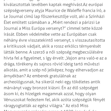
kiválasztottak levélben kaptak meghívást.
Az európai
szépségverseny atyja Maurice de Waleffe francia író, a
Le Journal című lap főszerkesztője volt, aki a Színházi
Élet említett számában a „Miért rendezi a párizsi Le
Journal a Miss Európa versenyt?” címmel tette közzé
írását. Ebben védelmébe vette az Európában csak
néhány évre visszatekintő versenyt, s visszautasította
a kritikusok vádjait, akik a rossz erkölcs térnyerését
látták benne. A szerző a női szépség megbecsülésére
hívta fel a figyelmet, s így érvelt: „Vajon arra való-e az a
drága, törékeny és sajnos rövid ideig tartó művészi
alkotás, amit a szép nő jelképez, hogy elhervadjon az
árnyékban? Az emberek gratulálnak az
archeológusnak, ha sikerül neki egy tökéletes antik
márványt vagy bronzot kiásni. Én az élő szépséget
ásom ki, és hízelgek magamnak azzal, hogy olyan
Vénuszokat fedeztem fel, akik azóta szépségük fényét
ráragyogtatták az egész világra.”
Az első Miss