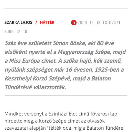
SZARKA LAJOS
/
HÁTTÉR
2009. 12. 18. (XIII/51)
2009. 12. 18.
Száz éve született Simon Böske, aki 80 éve
elsőként nyerte el a Magyarország Szépe, majd
a Miss Európa címet. A szőke hajú, kék szemű,
nyúlánk szépséget már 16 évesen, 1925-ben a
Keszthelyi Korzó Szépévé, majd a Balaton
Tündérévé választották.
Mindkét versenyt a Színházi Élet című fővárosi lap
hirdette meg, a Korzó Szépe címet az olvasók
szavazatai alapján ítélték oda, míg a Balaton Tündére