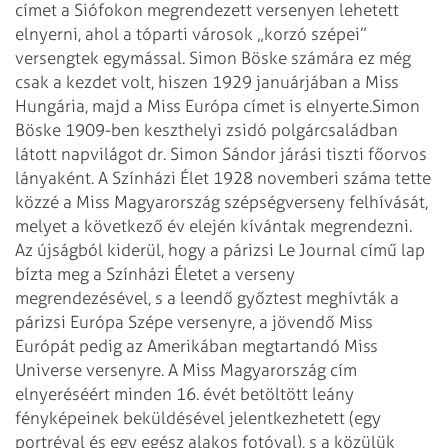
címet a Siófokon megrendezett versenyen lehetett
elnyerni, ahol a tóparti városok „korzó szépei”
versengtek egymással. Simon Böske számára ez még
csak a kezdet volt, hiszen 1929 januárjában a Miss
Hungária, majd a Miss Európa címet is elnyerte.
Simon
Böske 1909-ben keszthelyi zsidó polgárcsaládban
látott napvilágot dr. Simon Sándor járási tiszti főorvos
lányaként. A Színházi Élet 1928 novemberi száma tette
közzé a Miss Magyarország szépségverseny felhívását,
melyet a következő év elején kívántak megrendezni.
Az újságból kiderül, hogy a párizsi Le Journal című lap
bízta meg a Színházi Életet a verseny
megrendezésével, s a leendő győztest meghívták a
párizsi Európa Szépe versenyre, a jövendő Miss
Európát pedig az Amerikában megtartandó Miss
Universe versenyre. A Miss Magyarország cím
elnyeréséért minden 16. évét betöltött leány
fényképeinek beküldésével jelentkezhetett (egy
portréval és egy egész alakos fotóval), s a közülük