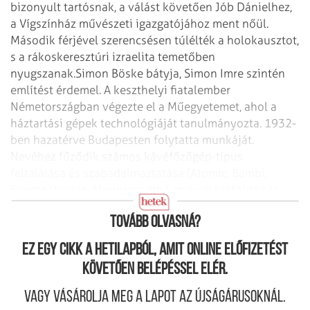
bizonyult tartósnak, a válást követően Jób Dánielhez,
a Vígszínház művészeti igazgatójához ment nőül.
Második férjével szerencsésen túlélték a holokausztot,
s a rákoskeresztúri izraelita temetőben
nyugszanak.
Simon Böske bátyja, Simon Imre szintén
említést érdemel. A keszthelyi fiatalember
Németországban végezte el a Műegyetemet, ahol a
háztartási gépek technológiáját tanulmányozta. 1932-
ben hazatérve Budapesten folytatta munkáját.
Nevéhez fűződik számos kávéfőzőgép-típus
feltalálása és szabadalmaztatása (Atomic, Bambi,
Electro Piccolo, Minipress stb.), melyek külföldön is
keresettek voltak.
(A szerző történész)
Tovább olvasná?
Ez egy cikk a hetilapból, amit online előfizetést
követően belépéssel elér.
Vagy vásárolja meg a lapot az újságárusoknál.